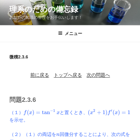
コ
理系のための備忘録
ン
あなたの知識の整理をお手伝いします！
テ
ン
ツ
メニュー
へ
ス
キ
微積2.3.6
ッ
プ
前に戻る
トップへ戻る
次の問題へ
問題2.3.6
−
1
2
′
f(x)=\tan^{-1}
(x^2+1)
(
)
=
t
a
n
(
+
1
)
(
)
=
1
（１）
と置くとき、
f
x
x
x
f
x
x
f'(x)=1
を示せ。
n
（２）（１）の両辺を
回微分することにより、次の式を
n