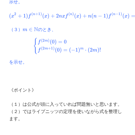
示せ。
2
(
+
1
)
(
)
(
−
1
)
(x^2+1)f^{(n+1)}(x)+2nxf^
n
n
n
(
+
1
)
(
)
+
2
(
)
+
(
−
1
)
(
)
x
f
x
n
x
f
x
n
n
f
x
N
m \in
∈
（３）
のとき、
m
\mathbb{N}
{
\begin{cases} f^{(2m)} (0)
(
2
)
(
0
)
=
0
m
f
(
2
+
1
)
(
0
)
=
(
−
1
)
⋅
(
2
)!
m
m
f
m
を示せ。
《ポイント》
（１）は公式が頭に入っていれば問題無いと思います。
（２）ではライプニッツの定理を使いながら式を整理し
ます。