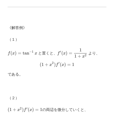
《解答例》
（１）
1
f(x)=\tan^{-1}
f'(x)=\dfrac{1}
−
1
′
(
)
=
t
a
n
(
)
=
と置くと、
より、
f
x
x
f
x
2
1
+
⁡x
{1+x^2}
x
2
′
(
1
+
)
(1+x^2 ) f'(x)=1
(
)
=
1
x
f
x
である。
（２）
2
′
(1+x^2
(
1
+
)
(
)
=
1
の両辺を微分していくと、
x
f
x