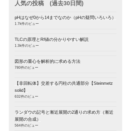
人気の投稿 (過去30日間)
pHはなぜ0から14までなのか（pHの疑問いろいろ）
1.7k件のビュー
TLCの原理とRf値の分かりやすい解説
1.3k件のビュー
図形の重心を解析的に求める方法
780件のビュー
【非回転体】交差する円柱の共通部分【Steinmetz
solid】
632件のビュー
ランダウの記号と漸近展開の2通りの求め方（漸近
展開の合成）
564件のビュー