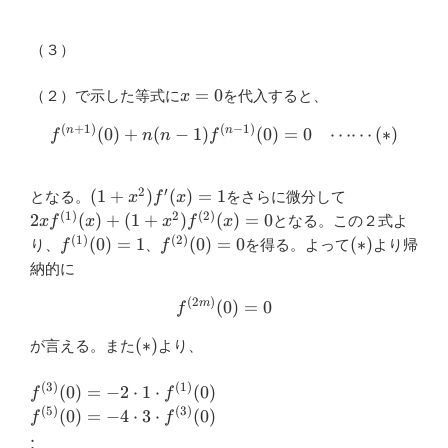
\cdot f^{(n-1)}
(x)=0
（３）
x=0
=
0
（２）で示した等式に
を代入すると、
x
(
+
1
)
(
−
1
)
f^{(n+1)} (0)+n(n-1) f^{(n-
n
n
(
0
)
+
(
−
1
)
(
0
)
=
0
⋯⋯
(
∗
)
f
n
n
f
2
′
(1+x^2
2xf^{(1)}
(
1
+
)
(
)
=
1
となる。
をさらに微分して
x
f
x
)
(x)+
(
1
)
2
(
2
)
2
(
)
+
(
1
+
)
(
)
=
0
となる。この２式よ
x
f
x
x
f
x
f'(x)=1
(1+x^2 )
(
1
)
(
2
)
f^{(1)}
f^{(2)}
(\ast)
(
0
)
=
1
(
0
)
=
0
(
∗
)
り、
、
を得る。よって
より帰
f
f
f^{(2)}
(0)=1
(0)=0
納的に
(x)=0
(
2
)
f^{(2m) } (0)=0
m
(
0
)
=
0
f
(\ast)
(
∗
)
が言える。また
より、
(
3
)
(
1
)
f^{(3)}
(
0
)
=
−
2
⋅
1
⋅
(
0
)
f
f
(0)=-2\cdot
(
5
)
(
3
)
f^{(5)}
(
0
)
=
−
4
⋅
3
⋅
(
0
)
f
f
1\cdot
(0)=-4\cdot
\vdots