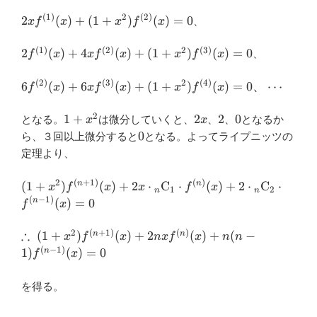
)
f'(x)=1
(
1
)
2
(
2
)
2x
2
(
)
+
(
1
+
)
(
)
=
0
、
x
f
x
x
f
x
f^{(1)}
(x)+
(
1
)
(
2
)
2
(
3
)
2f^{(1)}
2
(
)
+
4
(
)
+
(
1
+
)
(
)
=
0
、
f
x
x
f
x
x
f
x
(1+x^2
(x)+4xf^{(2)}
)
(x)+(1+x^2 )
(
2
)
(
3
)
2
(
4
)
6f^{(2)}
6
(
)
+
6
(
)
+
(
1
+
)
(
)
=
0
、
⋯
f
x
x
f
x
x
f
x
f^{(2)}
f^{(3)} (x)=0
(x)+6xf^{(3)}
(x)=0
(x)+(1+x^2 )
2
1+x^2
2x
2
0
1
+
2
2
0
となる。
は微分していくと、
、
、
となるか
x
x
f^{(4)}
0
0
ら、３回以上微分すると
となる。よってライプニッツの
(x)=0、
定理より、
\cdots
2
(
+
1
)
(
)
(1+x^2 )
(
1
+
)
(
)
+
2
⋅
C
⋅
(
)
+
2
⋅
C
⋅
n
n
x
f
x
x
f
x
1
2
n
n
f^{(n+1)}
(
−
1
)
(
)
=
0
n
f
x
(x)+2x \cdot
{}_n
∴
2
(
+
1
)
(
)
∴ \ (1+x^2 )
(
1
+
)
(
)
+
2
(
)
+
(
−
n
n
x
f
x
n
x
f
x
n
n
\mathrm{C}_1
f^{(n+1)}
(
−
1
)
1
)
(
)
=
0
n
f
x
\cdot f^{(n)}
(x)+2nxf^{(n)}
(x)+2\cdot
(x)+n(n-1)
を得る。
{}_n
f^{(n-1)} (x)=0
\mathrm{C}_2