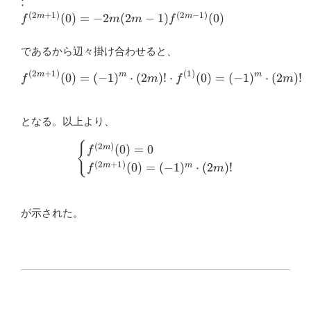
⋮
f^{(1)} (0)
3\cdot
(
2
+
1
)
(
2
−
1
)
f^{(2m+1)}
(
0
)
=
−
2
(
2
−
1
)
(
0
)
m
m
f
m
m
f
f^{(3)} (0)
(0)=-2m(2m-
1) f^{(2m-
であるから辺々掛け合わせると、
1)} (0)
(
2
+
1
)
(
1
)
f^{(2m+1)} (0)=(-1)^m \cdo
m
m
m
(
0
)
=
(
−
1
)
⋅
(
2
)!
⋅
(
0
)
=
(
−
1
)
⋅
(
2
)!
f
m
f
m
となる。以上より、
{
\begin{cases} f^{(2m)} (0)
(
2
)
(
0
)
=
0
m
f
(
2
+
1
)
(
0
)
=
(
−
1
)
⋅
(
2
)!
m
m
f
m
が示された。