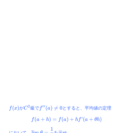
2
′
′
f(x)
C^2
f'{}'(a)
(
)
(
)

=
0
が
級で
とすると、平均値の定理
f
x
C
f
a
\ne 0
(
+
)
=
(
)
f(a+h)= f(a)+hf’ (a+\theta
+
’
(
+
)
f
a
h
f
a
h
f
a
θ
h
1
\displaystyle
l
i
m
=
において、
を示せ。
θ