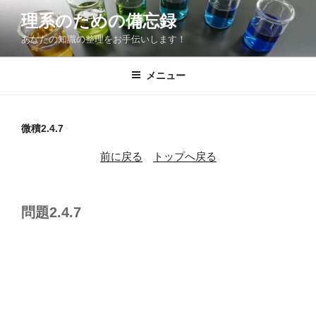
コ
理系のための備忘録
ン
あなたの知識の整理をお手伝いします！
テ
ン
ツ
メニュー
へ
ス
キ
微積2.4.7
ッ
前に戻る
トップへ戻る
プ
問題2.4.7