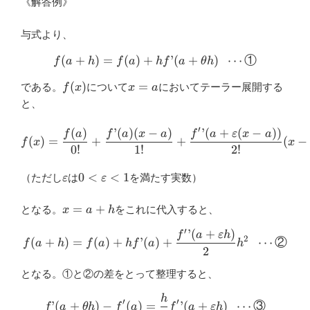
《解答例》
与式より、
(
+
)
=
(
)
+
f(a+h)= f(a)+hf’ (a+\theta
’
(
+
)
⋯
①
f
a
h
f
a
h
f
a
θ
h
f(x)
x=a
(
)
=
である。
について
においてテーラー展開する
f
x
x
a
と、
′
(
)
’
(
)
(
−
)
’
(
+
(
−
))
f(x)=\dfrac{f(a)}{0!}+\dfra
f
a
f
a
x
a
f
a
ε
x
a
(
)
=
+
+
(
−
f
x
x
0
!
1
!
2
!
\varepsilon
0<\varepsilon<1
0
<
<
1
（ただし
は
を満たす実数）
ε
ε
x=a+h
=
+
となる。
をこれに代入すると、
x
a
h
′
’
(
+
)
f(a+h)= f(a)+hf’ (a)+\dfrac
f
a
ε
h
2
(
+
)
=
(
)
+
’
(
)
+
⋯
②
f
a
h
f
a
h
f
a
h
2
となる。①と②の差をとって整理すると、
h
f’ (a+\theta h)-f'(a)=\dfra
′
′
’
(
+
)
−
(
)
=
’
(
+
)
⋯
③
f
a
θ
h
f
a
f
a
ε
h