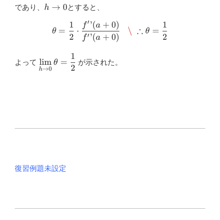
h
→
0
であり、
とすると、
h
\to
′
1
’
(
+
0
)
1
\theta=\dfrac{1}{2}\cdot \
f
a
0
∴
=
⋅
\
=
θ
θ
′
2
’
(
+
0
)
2
f
a
1
\displaystyle
l
i
m
=
よって
が示された。
θ
2
\lim_{h \to 0}
→
0
h
⁡\theta=\dfrac{1}
{2}
復習例題未設定