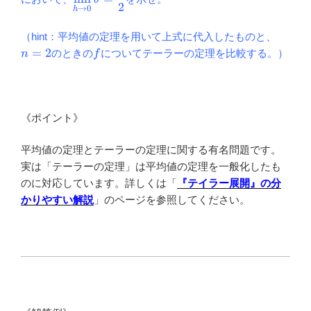
2
\lim_{h \to 0}
→
0
h
⁡\theta=\dfrac{1}
n=2
{2}
（hint：平均値の定理を用いて上式に代入したものと、
f
=
2
のときの
についてテーラーの定理を比較する。）
n
f
《ポイント》
平均値の定理とテーラーの定理に関する有名問題です。
実は「テーラーの定理」は平均値の定理を一般化したも
のに対応しています。詳しくは「
『テイラー展開』の分
かりやすい解説
」のページを参照してください。