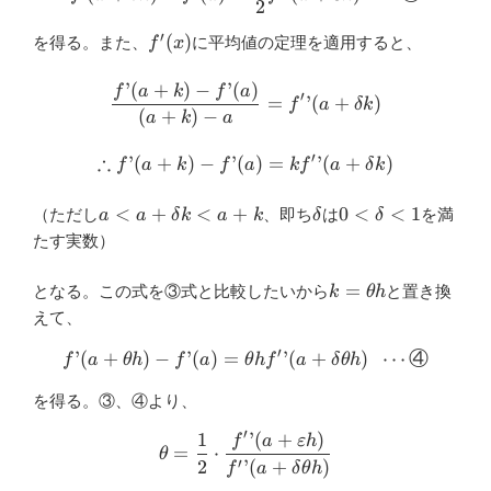
2
′
f'(x)
(
)
を得る。また、
に平均値の定理を適用すると、
f
x
’
(
+
)
−
’
(
)
\dfrac{f’ (a+k)-f’ (a)}{(a+k
f
a
k
f
a
′
=
’
(
+
)
f
a
δ
k
(
+
)
−
a
k
a
′
∴
’
(
+
)
−
’
(
∴f’ (a+k)-f’ (a)=kf'{}’ (a+\
)
=
’
(
+
)
f
a
k
f
a
k
f
a
δ
k
a<a+\delta
\delta
0<\delta<1
<
+
<
+
0
<
<
1
（ただし
、即ち
は
を満
a
a
δ
k
a
k
δ
δ
k<a+k
たす実数）
k=
=
となる。この式を③式と比較したいから
と置き換
k
θ
h
\theta
えて、
h
′
’
(
+
)
−
’
(
)
=
f’ (a+\theta h)-f’ (a)=\thet
’
(
+
)
⋯
④
f
a
θ
h
f
a
θ
h
f
a
δ
θ
h
を得る。③、④より、
′
1
’
(
+
)
\theta=\dfrac{1}{2}\cdot \d
f
a
ε
h
=
⋅
θ
′
2
’
(
+
)
f
a
δ
θ
h