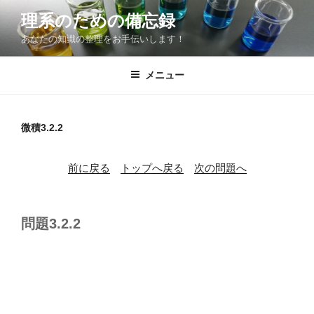
コ
理系のための備忘録
ン
あなたの知識の整理をお手伝いします！
テ
ン
ツ
メニュー
へ
ス
キ
微積3.2.2
ッ
プ
前に戻る
トップへ戻る
次の問題へ
問題3.2.2