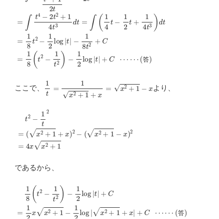
−
1
8
∫
x
t
2
2
+
x
C
2
+
=
1
1
d
8
x
(
t
=
2
∫
−
(
t
1
2
t
−
2
1
)
−
2
1
t
)
2
2
log
t
2
+
|
1
t
|
2
+
t
C
⋅
t
2
⋯
+
1
⋯
2
t
(答)
2
d
t
=
∫
t
4
−
2
t
2
+
1
答
1
t
=
1
x
2
+
1
+
x
=
x
2
+
1
−
x
ここで、
より、
(
x
2
t
+
2
1
−
−
1
x
t
2
)
2
=
=
(
x
4
2
x
+
x
2
1
+
+
1
x
)
2
−
であるから、
(答)
1
8
(
t
2
−
1
t
2
)
−
1
2
log
|
t
|
+
C
=
1
2
x
x
2
+
1
−
1
2
log
|
x
2
+
1
+
x
|
+
答