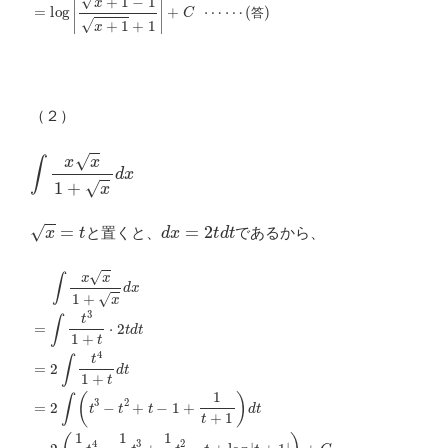
答
（２）
∫
x
x
1
+
x
d
x
x
=
t
d
x
=
2
t
d
t
と置くと、
であるから、
(答)
∫
x
x
1
+
x
d
x
=
∫
t
3
1
+
t
⋅
2
t
d
t
=
2
∫
t
4
1
+
t
d
t
=
2
∫
(
t
3
−
t
2
+
t
−
1
+
1
t