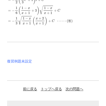
=
(答)
−
∫
1
2
(
t
2
+
1
)
d
t
=
−
1
2
(
1
3
t
2
+
1
)
t
+
C
=
−
1
6
(
1
−
x
x
+
1
+
3
)
1
−
x
答
復習例題未設定
前に戻る
トップへ戻る
次の問題へ