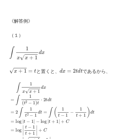
《解答例》
（１）
∫
1
x
x
+
1
d
x
x
+
1
=
t
d
x
=
2
t
d
t
と置くと、
であるから、
−
log
∫
1
|
x
t
+
x
1
+
|
1
+
d
C
x
=
=
log
∫
1
(
t
|
2
t
−
−
1
1
t
)
+
t
⋅
1
2
|
+
t
d
C
t
=
=
2
log
∫
1
t
|
2
x
−
+
1
1
d
−
t
1
=
x
∫
(
+
1
1
t
−
+
1
1
−
|
+
1
C
t
+
1
⋯
)