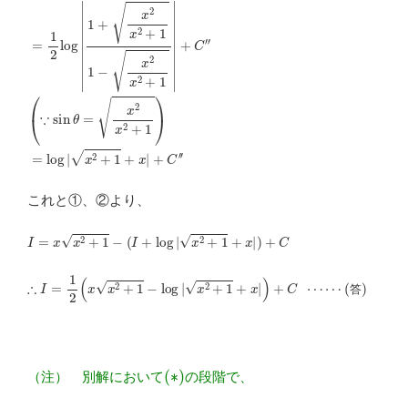
これと①、②より、
I
=
x
x
2
+
1
−
(
I
+
log
|
x
2
+
1
+
x
|
)
+
C
∴
I
=
1
2
(
x
x
2
+
1
−
log
|
x
2
+
1
+
x
|
)
+
C
⋯
⋯
(答)
答
(
∗
)
（注） 別解において
の段階で、