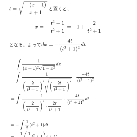
t
=
−
(
x
−
1
)
x
+
1
と置くと、
x
=
−
t
2
−
1
t
2
+
1
=
−
1
+
2
t
2
+
1
d
x
=
−
4
t
(
t
2
+
1
)
2
d
t
となる。よって
∫
1
(
x
+
1
)
2
1
−
x
2
d
x
=
∫
1
(
2
t
2
+
1
)
2
(
2
t
t
2
+
1
)
2
⋅
−
4
t
(
t
2
+
1
)
2