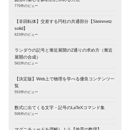
770件のビュー
【非回転体】交差する円柱の共通部分【Steinmetz
solid】
623件のビュー
ランダウの記号と漸近展開の2通りの求め方（漸近
展開の合成）
562件のビュー
【決定版】Web上で物理を学べる優良コンテンツ一
覧
553件のビュー
数式に出てくる文字・記号のLaTeXコマンド集
506件のビュー
マグニチュードを理解しよう【地震の数理】