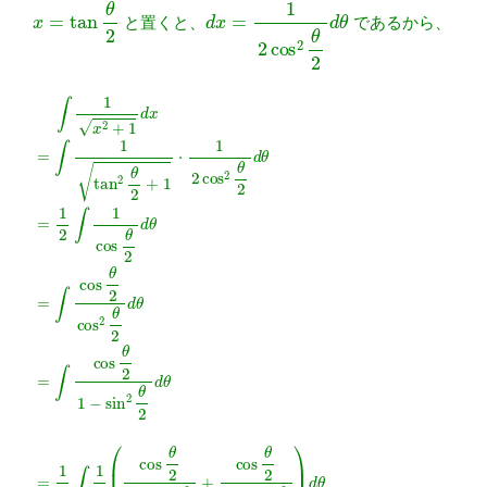
x
=
tan
θ
2
d
x
=
1
2
cos
2
θ
2
d
θ
と置くと、
であるから、
∫
1
x
2
+
1
d
x
=
∫
1
tan
2
θ
2
+
1
⋅
1
2
cos
2
θ
2
d
θ
=
1
2
∫
1
cos
θ
2
d