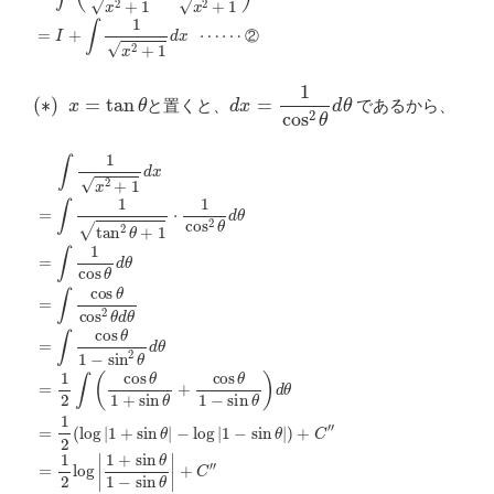
②
(
∗
)
x
=
tan
θ
d
x
=
1
cos
2
θ
d
θ
と置くと、
であるから、
−
log
∫
1
|
x
1
2
−
+
sin
1
d
θ
x
|
=
)
+
∫
1
C
tan
′
′
=
1
2
2
θ
log
+
1
|
⋅
1
1
+
cos
sin
2
θ
θ
1
d
−
θ
sin
=
∫
1
θ
cos
|
+
C
θ
′
′
=
d
θ
1
=
2
log
∫
cos
|
1
θ