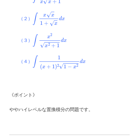
∫
x
x
1
+
x
d
x
（２）
∫
x
2
x
2
+
1
d
x
（３）
∫
1
(
x
+
1
)
2
1
−
x
2
d
x
（４）
《ポイント》
ややハイレベルな置換積分の問題です。