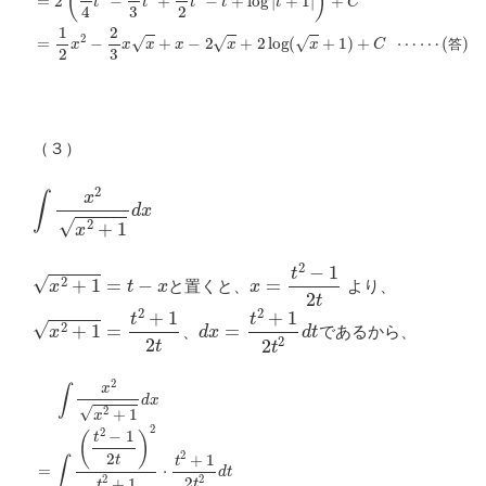
答
（３）
∫
x
2
x
2
+
1
d
x
x
2
+
1
=
t
−
x
x
=
t
2
−
1
2
t
と置くと、
より、
x
2
+
1
=
t
2
+
1
2
t
d
x
=
t
2
+
1
2
t
2
d
t
、
であるから、