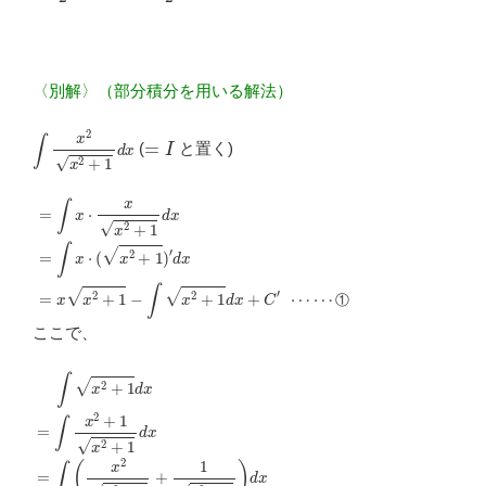
〈別解〉（部分積分を用いる解法）
∫
x
2
x
2
+
1
d
x
=
I
(
と置く)
=
①
∫
x
⋅
x
x
2
+
1
d
x
=
∫
x
⋅
(
x
2
+
1
)
′
d
x
=
x
x
2
+
1
−
∫
x
2
+
1
d
x
+
C
′
⋯
⋯
①
ここで、
②
∫
x
2
+
1
d
x
=
∫
x
2
+
1
x
2
+
1
d
x
=
∫
(
x
2
x
2
+
1
+
1
x
2
+
1
)
d
x
=
I
+
∫
1