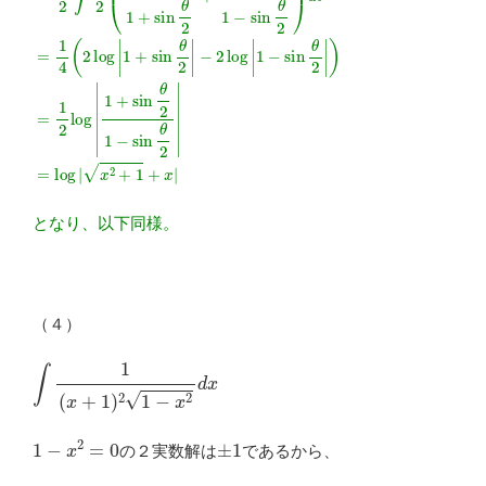
=
−
1
2
2
log
∫
1
|
2
1
(
−
cos
sin
θ
θ
2
2
1
|
)
+
=
sin
1
2
θ
log
2
+
|
cos
1
+
sin
θ
2
θ
1
2
−
1
sin
−
sin
θ
2
θ
)
d
2
θ
|
=
=
log
1
4
|
(
x
2
2
log
+
1
|
+
1
x
となり、以下同様。
（４）
∫
1
(
x
+
1
)
2
1
−
x
2
d
x
1
−
x
2
=
0
±
1
の２実数解は
であるから、