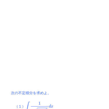
次の不定積分を求めよ。
∫
1
x
x
+
1
d
x
（１）