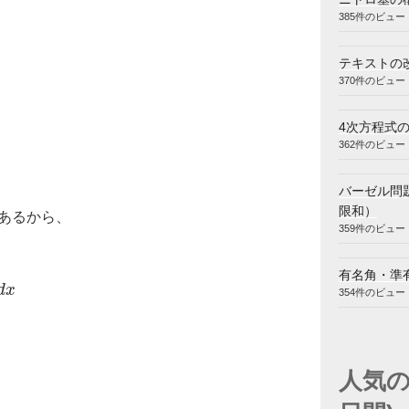
385件のビュー
テキストの
370件のビュー
4次方程式の
362件のビュー
バーゼル問題
限和）
あるから、
359件のビュー
=
lim
α
→
+
0
[
log
x
]
α
π
2
=
log
(
π
2
)
−
lim
α
→
+
0
(
log
α
)
有名角・準有
d
x
354件のビュー
人気の