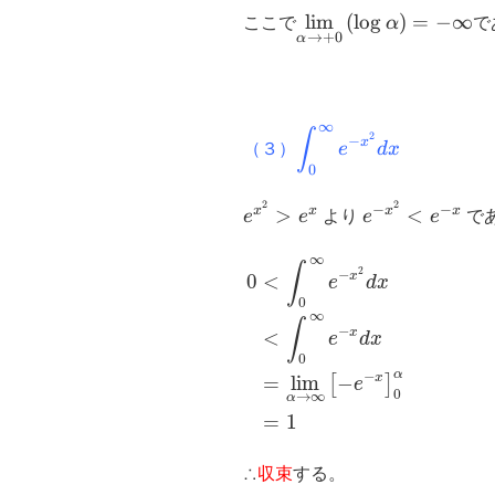
\displaystyle
l
i
m
(
l
o
g
)
=
−
∞
ここで
α
で
→
+
0
α
\lim_{\alpha
\to +0}⁡(
\log ⁡\alpha
)=-\infty
∞
\displaystyle
∫
2
−
x
（３）
e
d
x
\int_0^{\infty}
0
e^{-x^2} dx
2
2
e^{x^2}>e^x
e^{-
−
−
x
x
x
x
>
<
e
e
より
e
e
で
x^2}
0
<
∫
0
∞
e
−
x
2
d
x
<
∫
0
∞
e
−
x
d
x
=
∞
<e^{-
∫
2
−
x
0
<
e
d
x
x}
0
∞
∫
−
x
<
e
d
x
0
α
−
x
=
lim
−
[
]
e
0
→
∞
α
=
1
∴
収束
する。