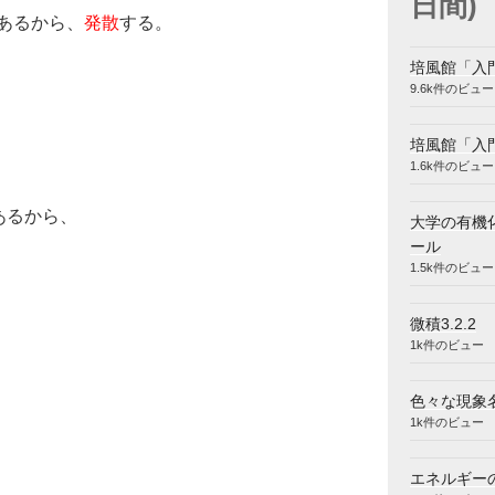
日間)
あるから、
発散
する。
培風館「入
9.6k件のビュー
培風館「入
1.6k件のビュー
あるから、
大学の有機
ール
lim
α
→
∞
[
−
e
−
x
]
0
α
=
1
1.5k件のビュー
微積3.2.2
1k件のビュー
色々な現象
1k件のビュー
エネルギー