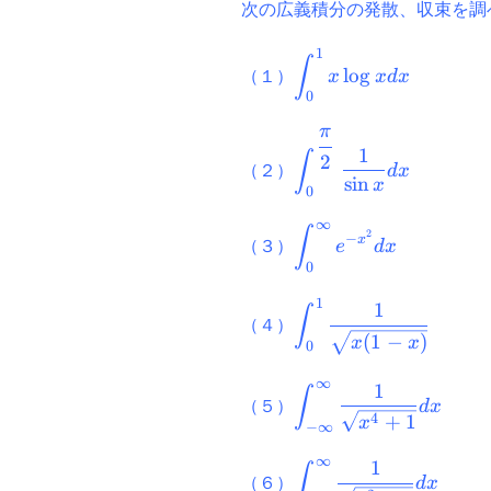
次の広義積分の発散、収束を調
1
\displaystyle
∫
l
o
g
（１）
x
x
d
x
\int_0^1 x
0
\log ⁡x dx
π
\displaystyle
1
∫
2
\int_0^{\dfrac{\pi}
（２）
d
x
s
i
n
x
{2}} \dfrac{1}{\sin
0
⁡x} dx
∞
\displaystyle
∫
2
−
x
（３）
e
d
x
\int_0^{\infty}
0
e^{-x^2} dx
1
\displaystyle
1
∫
（４）
\int_0^1
(
1
−
)
x
x
0
\dfrac{1}
{\sqrt{x(1-
∞
1
\displaystyle
∫
（５）
d
x
x)}}
\int_{-
4
+
1
x
−
∞
\infty}^{\infty}
∞
1
\dfrac{1}
\displaystyle
∫
（６）
d
x