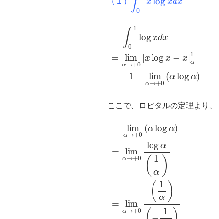
∫
l
o
g
（１）
x
x
d
x
\int_0^1 x
0
\log ⁡x dx
∫
0
1
log
x
d
x
=
lim
α
→
+
0
[
x
l
1
∫
log
x
d
x
0
1
=
lim
[
log
−
]
x
x
x
α
→
+
0
α
=
−
1
−
lim
(
log
)
α
α
→
+
0
α
ここで、ロピタルの定理より、
lim
α
→
+
0
(
α
log
α
)
=
lim
α
→
lim
(
log
)
α
α
→
+
0
α
log
α
=
lim
1
→
+
0
(
)
α
α
1
(
)
α
=
lim
1
→
+
0
(
)
α
−