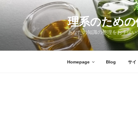
コ
ン
テ
理系のための
ン
あなたの知識の整理をお手伝い
ツ
へ
ス
キ
Homepage
Blog
サイ
ッ
プ