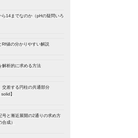
から14までなのか（pHの疑問いろ
とRf値の分かりやすい解説
を解析的に求める方法
】交差する円柱の共通部分
 solid】
記号と漸近展開の2通りの求め方
の合成）