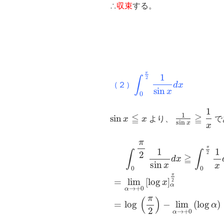
∴
収束
する。
π
\displaystyle
1
∫
2
（２）
d
x
\int_0^{\frac{\pi}
s
i
n
x
0
{2}} \dfrac{1}
1
{\sin ⁡x} dx
\sin
\frac{1}
1
≦
≧
s
i
n
x
x
より、
で
s
i
n
x
⁡x
{\sin ⁡x}
x
\leqq
\geqq
∫
0
π
2
1
sin
x
d
x
≧
∫
0
π
2
1
x
d
x
π
x
\dfrac{1}
π
1
1
∫
∫
2
2
≧
{x}
d
x
sin
x
x
0
0
π
=
lim
[
log
]
2
x
α
→
+
0
α
π
(
)
=
log
−
lim
(
log
)
α
2
→
+
0
α