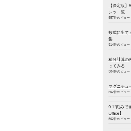
【決定版】
ンツ一覧
og
x
−
x
]
α
1
=
−
1
−
lim
α
→
+
0
(
α
log
α
)
557件のビュー
数式に出てく
集
514件のビュー
積分計算の
ってみる
504件のビュー
+
0
log
α
(
1
α
)
=
lim
α
→
+
0
(
1
α
)
(
−
1
α
2
)
=
−
lim
α
→
+
0
α
=
0
マグニチュ
502件のビュー
0.1°刻みで
Office】
502件のビュー