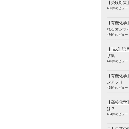
【受験対策
486件のビュー
【有機化学】
れるオンラ
476件のビュー
【TeX】
ザ集
446件のビュー
−
lim
α
→
−
∞
[
e
x
]
α
0
=
−
1
【有機化学
ンアプリ
428件のビュー
【高校化学
は？
404件のビュー
ニトロ基の