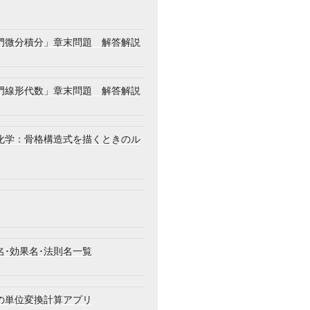
門微分積分」章末問題 解答解説
門線形代数」章末問題 解答解説
化学：骨格構造式を描くときのル
名･効果名･法則名一覧
の単位変換計算アプリ