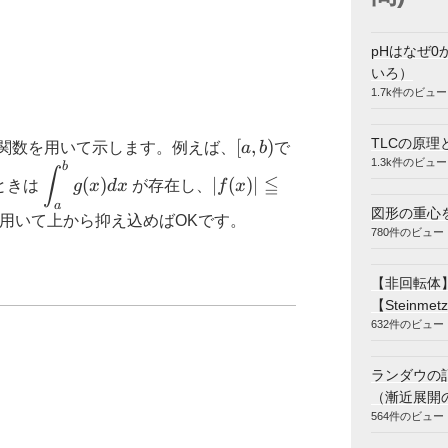
pHはなぜ0
いろ）
1.7k件のビュー
TLCの原理
[a,b)
[
,
)
\displaystyle
関数を用いて示します。例えば、
a
b
で
1.3k件のビュー
\int_a^b
b
\displaystyle
|f(x)|
∫
≦
(
)
∣
(
)
∣
ときは
g
x
d
x
が存在し、
f
x
f(x) dx
\int_a^b
\leqq
a
図形の重心
g(x) dx
|g(x)|
用いて上から抑え込めばOKです。
780件のビュー
【非回転体
【Steinmetz
632件のビュー
ランダウの
（漸近展開
564件のビュー