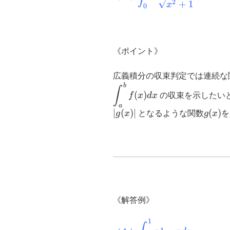
{\sqrt{x^4+1}}
\int_{0}^{\infty}
2
+
1
x
0
dx
\dfrac{1}
{\sqrt{x^2+1}}
dx
《ポイント》
広義積分の収束判定では連続な
b
∫
(
)
f
x
d
x
の収束を示したい
a
∣
(
)
∣
g(x)
(
)
g
x
となるような関数
g
x
を
《解答例》
1
\displaystyle