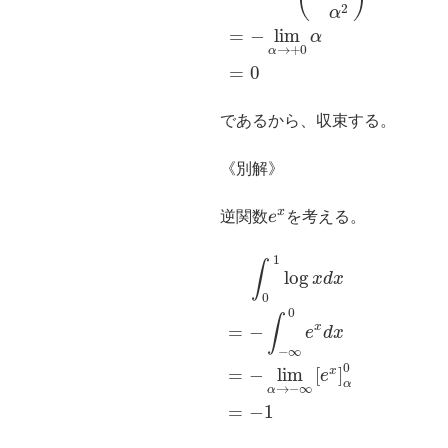
2
α
=
−
lim
α
→
+
0
α
=
0
であるから、収束する。
《別解》
x
e^x
逆関数
e
を考える。
∫
0
1
log
x
d
x
=
−
∫
−
∞
0
e
x
d
x
=
1
∫
log
x
d
x
0
0
∫
x
=
−
e
d
x
−
∞
0
x
=
−
lim
[
]
e
α
→
−
∞
α
=
−
1