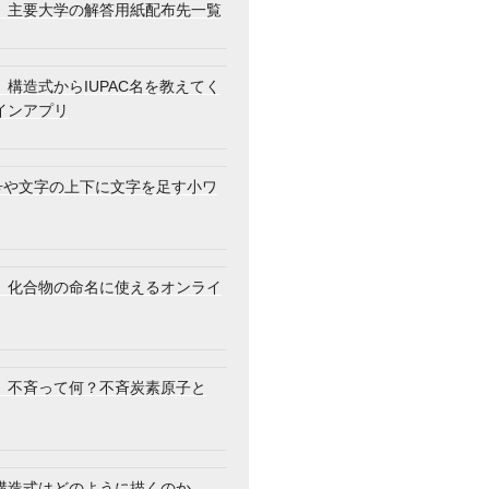
】主要大学の解答用紙配布先一覧
構造式からIUPAC名を教えてく
インアプリ
記号や文字の上下に文字を足す小ワ
】化合物の命名に使えるオンライ
】不斉って何？不斉炭素原子と
構造式はどのように描くのか