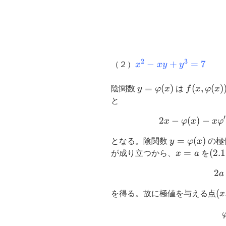
2
3
x^2-
−
+
=
7
（２）
x
x
y
y
xy+y^3=7
y=\varphi(x)
=
(
)
f(x,\varp
(
,
(
)
陰関数
y
φ
x
は
f
x
φ
x
と
′
2
−
(
)
−
x
φ
x
x
φ
y=\varphi(x
=
(
)
となる。陰関数
y
φ
x
の極
x=a
=
(2.1
(
2.1
が成り立つから、
x
a
を
2
a
(x
(
を得る。故に極値を与える点
x