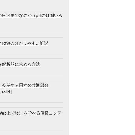
から14までなのか（pHの疑問いろ
とRf値の分かりやすい解説
(x)\varphi^{\prime}(x)=0 \tag{1.1}
を解析的に求める方法
】交差する円柱の共通部分
 solid】
Web上で物理を学べる優良コンテ