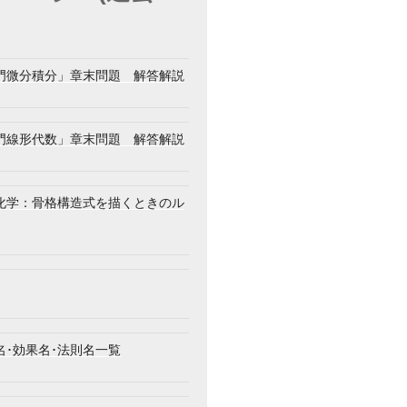
門微分積分」章末問題 解答解説
門線形代数」章末問題 解答解説
)
化学：骨格構造式を描くときのル
\{\varphi(x)\}^2}
名･効果名･法則名一覧
\dfrac{\varphi(x)(-6\varphi(x)+1)}{(x-3\{\varphi(