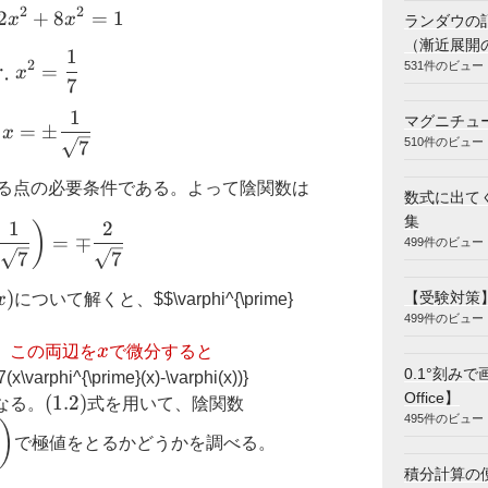
2
2
2
+
x^2-2x^2+8x^2=1
8
=
1
x
x
ランダウの
（漸近展開
1
\therefore x^2=\dfrac{1}{7}
2
∴
531件のビュー
=
x
7
1
\therefore x=\pm\dfrac{1}{\sqrt{7}}
マグニチュ
=
±
x
510件のビュー
7
る点の必要条件である。よって陰関数は
数式に出てく
集
1
2
\varphi\left(\pm\dfrac{1}{\sqrt{7}}\right)=\
)
=
∓
499件のビュー
7
7
rphi^{\prime}
)
【受験対策
x
について解くと、
$$\varphi^{\prime}
499件のビュー
x
、この両辺を
x
で微分すると
0.1°刻みで
(x\varphi^{\prime}(x)-\varphi(x))}
(
1.2
)
Office】
(
1.2
)
なる。
式を用いて、陰関数
495件のビュー
)
で極値をとるかどうかを調べる。
積分計算の