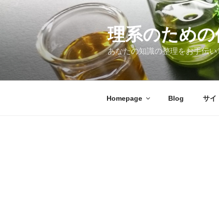
コ
ン
テ
理系のための
ン
あなたの知識の整理をお手伝い
ツ
へ
ス
キ
Homepage
Blog
サイ
ッ
プ