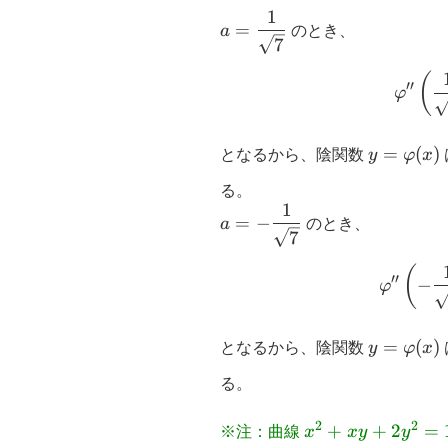
1
a=\dfrac{1}
=
a
のとき、
{\sqrt{7}}
7
(
′′
φ
y=\varph
=
(
)
となるから、陰関数
y
φ
x
る。
1
a=-
=
−
a
のとき、
\dfrac{1}
7
{\sqrt{7}}
(
′′
−
φ
y=\varph
=
(
)
となるから、陰関数
y
φ
x
る。
2
2
x^2+xy+2y^2=
+
+
2
=
※注：曲線
x
x
y
y