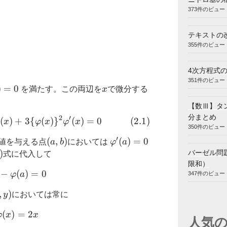
373件のビュー
テキストの
355件のビュー
4次方程式の
351件のビュー
hi(x))=0
)
=
0
x
を満たす。この両辺を
x
で微分する
【数Ⅲ】タン
分まとめ
2
′
(
)
+
2x-\varphi(x)-x\varphi^{\prime}(x)+3\{\varph
3
{
(
)
}
(
)
=
0
(
2.1
)
x
φ
x
φ
x
350件のビュー
′
)
(a,b)
(
,
)
\varphi^{\prime}
(
)
=
0
値を与える点
a
b
においては
φ
a
(a)=0
)
)
バーゼル問題
式に代入して
限和）
−
(
2a-\varphi(a)=0
)
=
0
φ
a
347件のビュー
,y)
,
)
y
においては常に
(
)
\varphi(x)=2x
=
2
φ
x
x
人気の