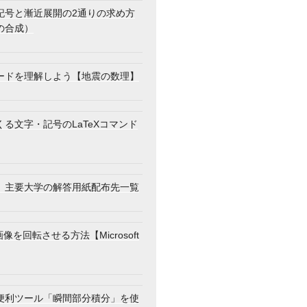
記号と漸近展開の2通りの求め方
の合成）
ードを理解しよう【地震の数理】
る文字・記号のLaTeXコマンド
mp\dfrac{2}{\sqrt{7}}
】主要大学の解答用紙配布先一覧
画像を回転させる方法【Microsoft
便利ツール「瞬間部分積分」を使