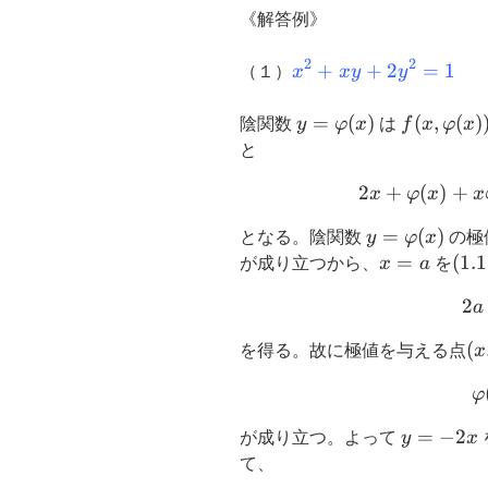
《解答例》
2
2
x^2+xy+2y^2=1
+
+
2
=
1
（１）
x
x
y
y
y=\varphi(x)
=
(
)
f(x,\varp
(
,
(
)
陰関数
y
φ
x
は
f
x
φ
x
と
2
+
(
)
+
x
φ
x
x
y=\varphi(x
=
(
)
となる。陰関数
y
φ
x
の極
x=a
=
(1.1
(
1.1
が成り立つから、
x
a
を
2
a
(x
(
を得る。故に極値を与える点
x
φ
y=-2x
=
−
2
が成り立つ。よって
y
x
て、