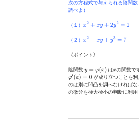
次の方程式で与えられる陰関数
調べよ）
2
2
x^2+xy+2y^2=1
+
+
2
=
1
（１）
x
x
y
y
2
3
x^2-
−
+
=
7
（２）
x
x
y
y
xy+y^3=7
《ポイント》
y=\varphi(x)
=
(
)
x
陰関数
y
φ
x
は
x
の関数で
′
(
)
=
0
φ
a
が成り立つことを利
のは別に凹凸を調べなければな
の微分を極大極小の判断に利用