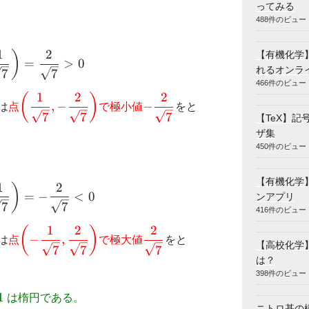
ってみる
488件のビュー
1
2
\varphi^{\prime\prime}\left(\dfrac{1}{\sqrt{7
)
【有機化学】
=
>
0
れるオンラ
7
7
466件のビュー
1
2
2
i(x)
\left(\dfrac{1}
-\dfrac{2}
(
)
,
−
−
は
点
で極小値
をと
{\sqrt{7}},-
{\sqrt{7}}
7
7
7
【TeX】
\dfrac{2}
ザ集
{\sqrt{7}}\right)
450件のビュー
【有機化学
1
2
\varphi^{\prime\prime}\left(-\dfrac{1}{\sqrt{
)
=
−
<
0
ンアプリ
7
7
416件のビュー
1
2
2
i(x)
\left(-\dfrac{1}
\dfrac{2}
(
)
−
,
は
点
で極大値
をと
【高校化学
{\sqrt{7}},\dfrac{2}
{\sqrt{7}}
7
7
7
は？
{\sqrt{7}}\right)
398件のビュー
1
1
は楕円である。
ニトロ基の