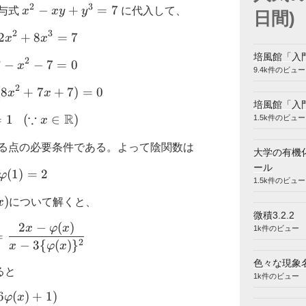
2
3
x^2-
−
+
=
7
与式
x
x
y
y
に代入して、
日間)
xy+y^3=7
2
3
2
+
x^2-2x^2+8x^3=7
8
=
7
x
x
培風館「入
3
2
−
\therefore 8x^3-x^2-7=0
−
7
=
0
x
9.4k件のビュー
2
(
8
\therefore (x-1)(8x^2+7x+7)=0
+
7
+
7
)
=
0
x
x
培風館「入
∵
R
=
1
(
\therefore x=1 \ \ \ (\because x \in \mathbb{R}
∈
)
1.5k件のビュー
x
る点の必要条件である。よって陰関数は
大学の有機
ール
(
1
)
\varphi(1)=2
=
2
φ
1.5k件のビュー
rphi^{\prime}
)
x
について解くと、
微積3.2.2
2
−
(
)
\varphi^{\prime}(x)=\dfrac{2x-\varphi(x)}{x-3
x
φ
x
1k件のビュー
=
2
−
3
{
(
)
}
x
φ
x
色々な現象
ると
1k件のビュー
6
(
)
+
1
)
\begin{aligned} \varphi^{\prime\prime}(x) &= 
φ
x