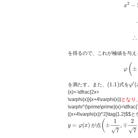
2
−
x
∴
を得るので、これが極値を与え
(
±
φ
′
(1.1)
(
1.1
)
\va
(
を満たす。また、
式を
φ
(x)
(x)=-\dfrac{2x+
\varphi(x)}{x+4\varphi(x)}
となり
\varphi^{\prime\prime}(x)=\dfrac{7
{(x+4\varphi(x))^2}\tag{1.2}
$$と
(
±
1
7
,
∓
2
7
)
1
2
(
y
=
φ
(
x
)
=
(
)
±
,
∓
y
φ
x
が点
√
√
7
7