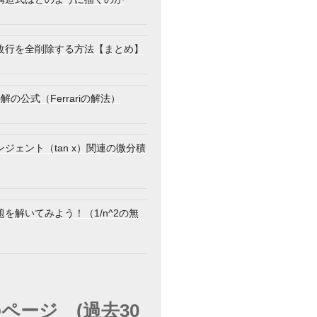
改行を全削除する方法【まとめ】
解の公式（Ferrariの解法）
ジェント（tan x）関連の微分積
i(x)\}^2\varphi^{\prime}(x)=0 \tag{2.1}
を解いてみよう！（1/n^2の無
ページ (過去30