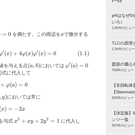
pHはなぜ0
いろ）
1.6k件のビュー
hi(x))=0
)
=
0
x
を満たす。この両辺を
x
で微分する
TLCの原理
1.2k件のビュー
′
′
(
)
2x+ \varphi(x)+x\varphi^{\prime}(x)+4\varphi
+
4
(
)
(
)
=
0
(
1.1
)
φ
x
φ
x
φ
x
′
図形の重心
)
(a,b)
(
,
)
\varphi^{\prime}
(
)
=
0
値を与える点
a
b
においては
φ
a
759件のビュー
(a)=0
)
)
式に代入して
+
(
2a+\varphi(a)=0
)
=
0
φ
a
【非回転体
【Steinmetz
,y)
,
)
y
においては常に
626件のビュー
(
)
=
\varphi(x)=-2x
−
2
x
x
【決定版】
2
2
ンツ一覧
x^2+xy+2y^2=1
+
+
2
=
1
を与式
x
x
y
y
に代入し
557件のビュー