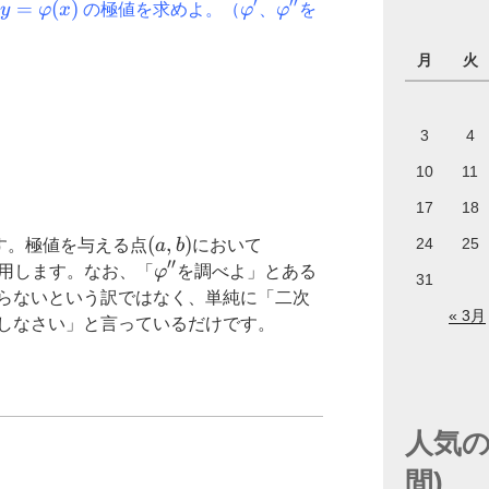
′
′′
y=\varphi(x)
=
(
)
\varphi^{\prime}
\varphi^{\prime
y
φ
x
の極値を求めよ。（
φ
、
φ
を
\prime}
月
火
3
4
10
11
17
18
(a,b)
(
,
)
\varphi^{\prime}
24
25
す。極値を与える点
a
b
において
′′
(a)=0
\varphi^{\prime
用します。なお、「
φ
を調べよ」とある
31
\prime}
らないという訳ではなく、単純に「二次
« 3月
しなさい」と言っているだけです。
人気の
間)