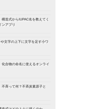
}}\right)=\dfrac{2}{\sqrt{7}}>0
構造式からIUPAC名を教えてく
インアプリ
記号や文字の上下に文字を足す小ワ
】化合物の命名に使えるオンライ
7}}\right)=-\dfrac{2}{\sqrt{7}}<0
】不斉って何？不斉炭素原子と
構造式はどのように描くのか