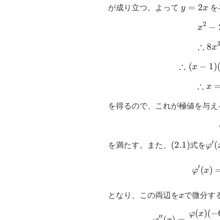
y=2x
=
2
が成り立つ。よって
y
x
を
2
−
x
∴
8
x
∴
(
−
1
)
x
∴
x
を得るので、これが極値を与え
′
(2.1)
(
2.1
)
\va
(
を満たす。また、
式を
φ
(x)
′
(
)
φ
x
x
となり、この両辺を
x
で微分す
(
)
(
−
φ
x
′′
(
)
=