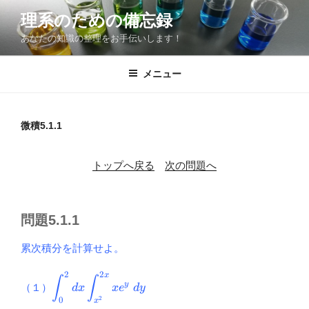
コ
理系のための備忘録
ン
あなたの知識の整理をお手伝いします！
テ
ン
ツ
メニュー
へ
ス
キ
微積5.1.1
ッ
プ
トップへ戻る
次の問題へ
問題5.1.1
累次積分を計算せよ。
2
2
x
\displaystyle
∫
∫
y
（１）
d
x
x
e
d
y
\int^{2}_{0}dx\int^{2x}_{x^2}xe^y
2
0
x
\ dy