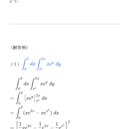
ょう。
《解答例》
2
2
x
\displaystyle
∫
∫
y
（１）
d
x
x
e
d
y
\int^{2}_{0}dx\int^{2x}_{x^2}xe^y
2
0
x
\ dy
2
2
x
\begin{aligned}&\ \ \ \ \displaystyle
∫
∫
y
d
x
x
e
d
y
\int^{2}_{0}dx\int^{2x}_{x^2}xe^y \
2
0
x
dy \\ &=\displaystyle
2
∫
2
x
y
=
\int^{2}_{0}\big[xe^y\big]^{2x}_{x^2}\
[
]
x
e
d
x
2
x
dx \\ &=\displaystyle \int^{2}_{0}
0
2
∫
(xe^{2x}-xe^{x^2})\ dx \\
2
2
x
x
=
(
−
)
x
e
x
e
d
x
&=\left[\dfrac{1}{2}xe^{2x}-\dfrac{1}
0
{4}e^{2x}-\dfrac{1}
2
1
1
1
[
]
2
2
2
x
x
x
=
−
−
{2}e^{x^2}\right]^{2}_{0} \\
x
e
e
e