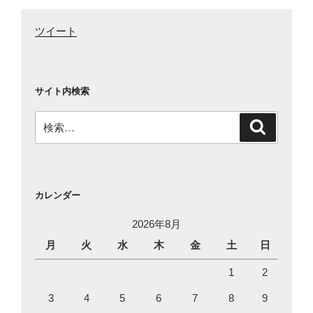
ツイート
サイト内検索
検
検
索
索:
カレンダー
2026年8月
月
火
水
木
金
土
日
1
2
3
4
5
6
7
8
9