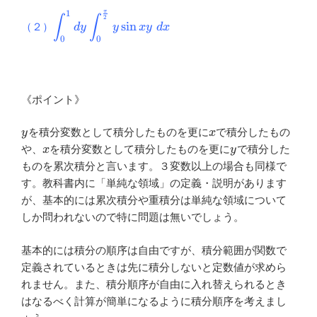
π
1
\displaystyle
∫
∫
2
s
i
n
（２）
d
y
y
x
y
d
x
\int^{1}_{0}dy\int^{\frac{\pi}
0
0
{2}}_{0}y\sin xy \ dx
《ポイント》
y
x
を積分変数として積分したものを更に
で積分したもの
y
x
x
y
や、
を積分変数として積分したものを更に
で積分した
x
y
ものを累次積分と言います。３変数以上の場合も同様で
す。教科書内に「単純な領域」の定義・説明があります
が、基本的には累次積分や重積分は単純な領域について
しか問われないので特に問題は無いでしょう。
基本的には積分の順序は自由ですが、積分範囲が関数で
定義されているときは先に積分しないと定数値が求めら
れません。また、積分順序が自由に入れ替えられるとき
はなるべく計算が簡単になるように積分順序を考えまし