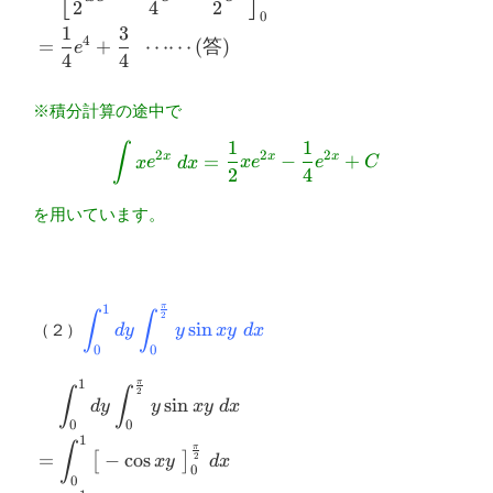
2
4
2
0
&=\dfrac{1}{4}e^4+\dfrac{3}{4} \ \
1
3
\cdots \cdots \text{(答)} \end{aligned}
4
=
+
⋯⋯
(
答
)
e
4
4
※積分計算の途中で
1
1
∫
\displaystyle \int xe^{2x
2
2
2
x
x
x
=
−
+
x
e
d
x
x
e
e
C
2
4
を用いています。
π
1
\displaystyle
∫
∫
2
s
i
n
（２）
d
y
y
x
y
d
x
\int^{1}_{0}dy\int^{\frac{\pi}
0
0
{2}}_{0}y\sin xy \ dx
π
1
\begin{aligned}&\ \ \ \
∫
∫
2
s
i
n
d
y
y
x
y
d
x
\displaystyle
0
0
\int^{1}_{0}dy\int^{\frac{\pi}
1
∫
π
{2}}_{0}y\sin xy \ dx \\
=
−
c
o
s
[
]
2
x
y
d
x
0
&=\displaystyle
0