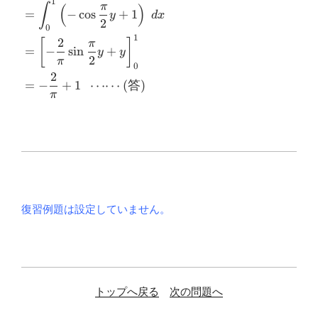
1
π
∫
(
)
\int^{1}_{0}\big[-\cos xy \
=
−
c
o
s
+
1
y
d
x
\big]^{\frac{\pi}{2}}_{0}\ dx
2
0
\\ &=\displaystyle
1
2
[
]
π
=
−
s
i
n
+
\int^{1}_{0}\left(-\cos
y
y
2
π
0
\dfrac{\pi}{2}y+1\right)\ dx
2
\\ &=\left[-\dfrac{2}{\pi}\sin
=
−
+
1
⋯⋯
(
答
)
π
\dfrac{\pi}
{2}y+y\right]^{1}_{0} \\ &=-
\dfrac{2}{\pi}+1 \ \ \cdots
\cdots
\text{(答)}\end{aligned}
復習例題は設定していません。
トップへ戻る
次の問題へ