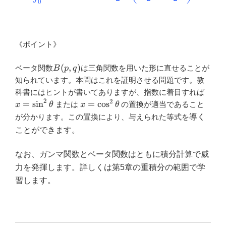
0
《ポイント》
B(p,q)
(
,
)
ベータ関数
は三角関数を用いた形に直せることが
B
p
q
知られています。本問はこれを証明させる問題です。教
x=\s
科書にはヒントが書いてありますが、指数に着目すれば
\thet
2
2
x=\cos^2
=
s
i
n
=
c
o
s
または
の置換が適当であること
x
θ
x
θ
\theta
が分かります。この置換により、与えられた等式を
導く
ことができます。
なお、ガンマ関数とベータ関数はともに積分計算で威
力を発揮します。詳しくは第5章の重積分の範囲で学
習します。