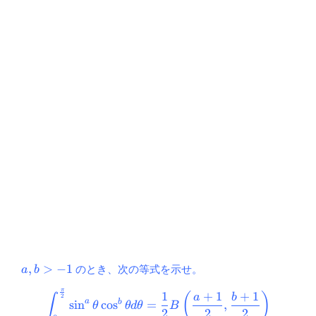
a,b>-1
,
>
−
1
のとき、次の等式を示せ。
a
b
π
\displaystyle \int_{0}^{\fr
1
+
1
+
1
(
)
a
b
∫
2
a
b
s
i
n
c
o
s
=
,
θ
θ
d
θ
B
2
2
2