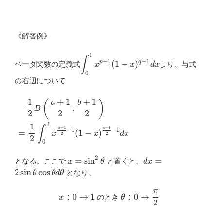
《解答例》
1
\displaystyle
∫
−
1
−
1
p
q
(
1
−
)
ベータ関数の定義式
より、与式
x
x
d
x
\int_{0}^{1}
0
x^{p-1}(1-
の右辺について
x)^{q-1} dx
1
2
B
(
a
+
1
2
,
b
+
1
2
)
=
1
2
∫
0
1
x
a
+
1
2
−
1
(
1
−
x
)
b
+
1
2
−
1
d
x
+
1
1
+
1
(
)
b
a
,
B
2
2
2
1
1
∫
+
1
+
1
b
a
−
1
−
1
=
(
1
−
)
x
x
d
x
2
2
2
0
2
x=\sin^2
dx=2\sin
=
s
i
n
=
となる。ここで
と置くと、
x
θ
d
x
\theta
\theta
2
s
i
n
c
o
s
となり、
θ
θ
d
θ
\cos
\theta
π
x：
\theta ：0
：
0
→
1
：
0
→
のとき
x
θ
d\theta
2
0
\to
\to
\dfrac{\pi}