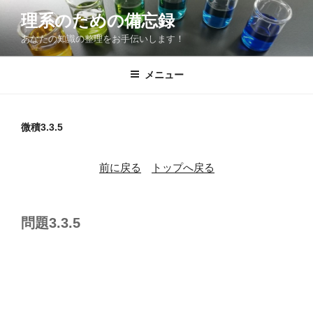
コ
理系のための備忘録
ン
あなたの知識の整理をお手伝いします！
テ
ン
ツ
メニュー
へ
ス
キ
微積3.3.5
ッ
プ
前に戻る
トップへ戻る
問題3.3.5