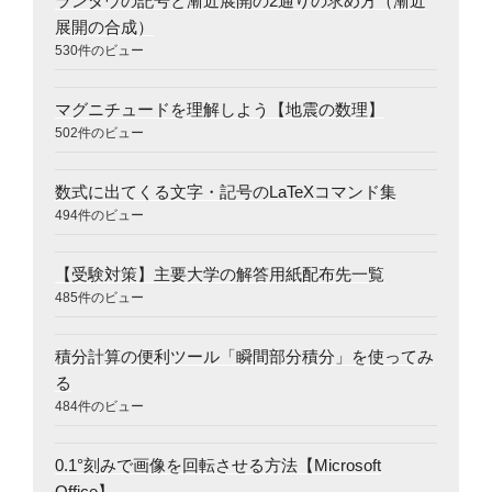
ランダウの記号と漸近展開の2通りの求め方（漸近
展開の合成）
530件のビュー
マグニチュードを理解しよう【地震の数理】
502件のビュー
数式に出てくる文字・記号のLaTeXコマンド集
494件のビュー
【受験対策】主要大学の解答用紙配布先一覧
485件のビュー
積分計算の便利ツール「瞬間部分積分」を使ってみ
る
484件のビュー
0.1°刻みで画像を回転させる方法【Microsoft
Office】