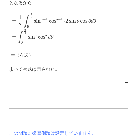
となるから
1
{2}
=
1
2
∫
0
π
2
sin
a
−
1
cos
b
−
1
⋅
2
sin
θ
cos
θ
d
θ
=
∫
0
π
2
sin
a
cos
b
d
π
1
∫
2
−
1
−
1
a
b
=
sin
cos
⋅
2
sin
cos
θ
θ
d
θ
2
0
π
∫
2
a
b
=
sin
cos
d
θ
0
\
=
（左辺）
=
よって与式は示された。
□
この問題に復習例題は設定していません。