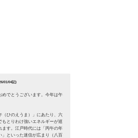
/01/04記)
おめでとうございます。今年は午
午（ひのえうま）」にあたり、六
でもとりわけ強いエネルギーが巡
れます。江戸時代には「丙午の年
い」といった迷信が広まり（八百