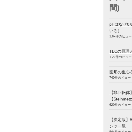
間)
pHはなぜ0
いろ）
1.6k件のビュー
TLCの原理
1.2k件のビュー
図形の重心
740件のビュー
【非回転体
【Steinmetz
620件のビュー
【決定版】
ンツ一覧
544件のビュー