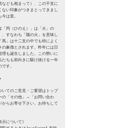
語なども相まって）、この干支に
くない印象がつきまとってきまし
も今は昔。
は「丙（ひのえ）」は「火」の
」、すなわち「陽の火」を意味し
「馬」は十二支の中でも特によく
さの象徴とされます。昨年には日
総理も誕生しました。この勢いに
私たちも前向きに駆け抜ける一年
のです。
●
ついてのご意見・ご要望はトップ
ーの「その他」→「お問い合わ
ジからお寄せ下さい。お待ちして
表示について》
するときはJavaScriptを有効