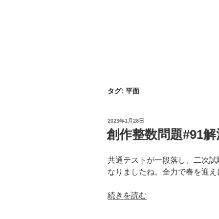
タグ:
平面
投
2023年1月28日
稿
創作整数問題#91解
日:
共通テストが一段落し、二次試
なりましたね。全力で春を迎え
“創
続きを読む
作
整