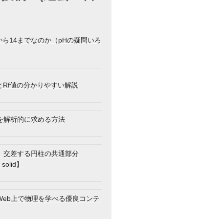
から14までなのか（pHの疑問いろ
とRf値の分かりやすい解説
を解析的に求める方法
】交差する円柱の共通部分
 solid】
Web上で物理を学べる優良コンテ