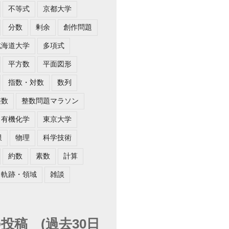
不等式
京都大学
分数
剰余
創作問題
北海道大学
多項式
平方数
平面図形
指数・対数
数列
整数
整数問題マラソン
有機化学
東京大学
限
物理
科学技術
約数
素数
計算
軌跡・領域
雑談
投稿 (過去30日