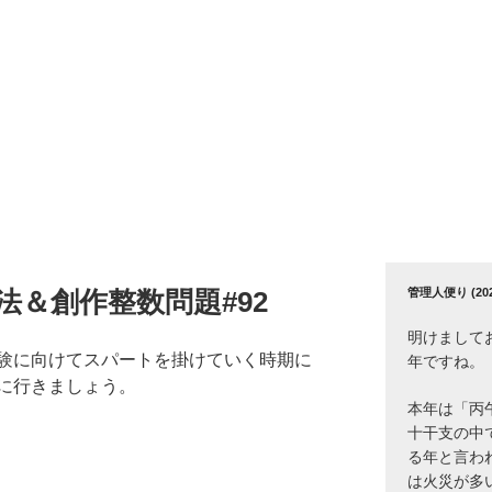
管理人便り (2026
法＆創作整数問題#92
明けまして
験に向けてスパートを掛けていく時期に
年ですね。
に行きましょう。
本年は「丙
十干支の中
る年と言わ
は火災が多