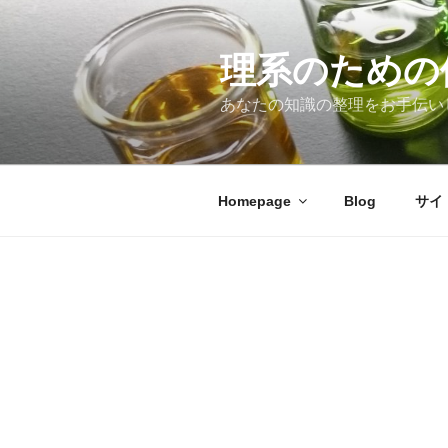
コ
ン
テ
理系のための
ン
あなたの知識の整理をお手伝い
ツ
へ
ス
キ
Homepage
Blog
サイ
ッ
プ