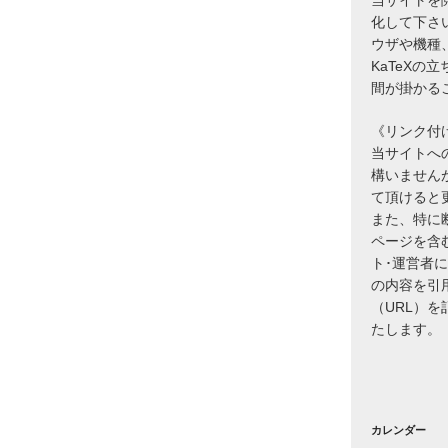
化して下さ
ウザや機種
KaTeXの
間が掛かる
《リンク付
当サイトへ
構いません
て頂けると
また、特に
ページを含
ト･運営者
の内容を引
（URL）
たします。
カレンダー