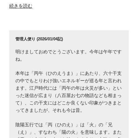
“ベ
化
定
続きを読む
ン
の
数
ゼ
反
の
ン
応
導
の
機
出”
管理人便り (2026/01/04記)
振
構”
の
動
の
明けましておめでとうございます。今年は午年です
モ
ね。
ー
ド
本年は「丙午（ひのえうま）」にあたり、六十干支
（動
の中でもとりわけ強いエネルギーが巡る年と言われ
画
ます。江戸時代には「丙午の年は火災が多い」とい
付
った迷信が広まり（八百屋お七の物語なども相まっ
き
て）、この干支にはどこか良くない印象がつきまと
全
ってきましたが、それも今は昔。
30
種）”
陰陽五行では「丙（ひのえ）」は「火」の「兄
の
（え）」、すなわち「陽の火」を意味します。また