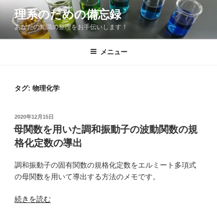
コ
理系のための備忘録
ン
あなたの知識の整理をお手伝いします！
テ
ン
ツ
メニュー
へ
ス
キ
タグ:
物理化学
ッ
プ
投
2020年12月15日
稿
母関数を用いた調和振動子の波動関数の規
日:
格化定数の導出
調和振動子の固有関数の規格化定数をエルミート多項式
の母関数を用いて導出する方法のメモです。
“母
続きを読む
関