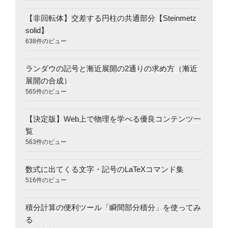
【非回転体】交差する円柱の共通部分【Steinmetz
solid】
638件のビュー
ランダウの記号と漸近展開の2通りの求め方（漸近
展開の合成）
565件のビュー
【決定版】Web上で物理を学べる優良コンテンツ一
覧
563件のビュー
数式に出てくる文字・記号のLaTeXコマンド集
516件のビュー
積分計算の便利ツール「瞬間部分積分」を使ってみ
る