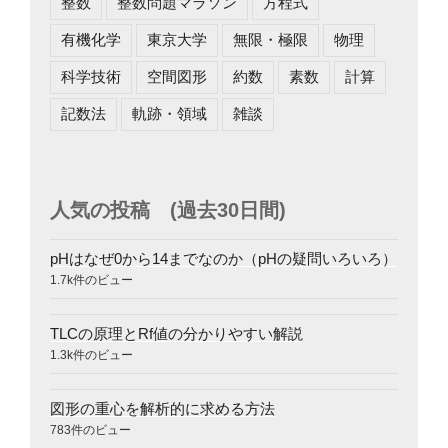
整数
整数問題マラソン
方程式
有機化学
東京大学
無限・極限
物理
科学技術
空間図形
約数
素数
計算
記数法
軌跡・領域
雑談
人気の投稿 (過去30日間)
pHはなぜ0から14までなのか（pHの疑問いろいろ）
1.7k件のビュー
TLCの原理とRf値の分かりやすい解説
1.3k件のビュー
図形の重心を解析的に求める方法
783件のビュー