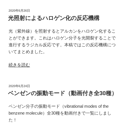
数
を
投
2020年6月26日
稿
用
光照射によるハロゲン化の反応機構
日:
い
た
光（紫外線）を照射するとアルカンをハロゲン化するこ
調
とができます。これはハロゲン分子を光開裂することで
和
進行するラジカル反応です。本稿ではこの反応機構につ
振
いてまとめました。
動
“光
子
続きを読む
照
の
射
波
に
動
投
2020年6月24日
稿
よ
関
ベンゼンの振動モード（動画付き全30種）
日:
る
数
ハ
の
ベンゼン分子の振動モード（vibrational modes of the
ロ
規
benzene molecule）全30種を動画付きで一覧にしまし
ゲ
格
た！
ン
化