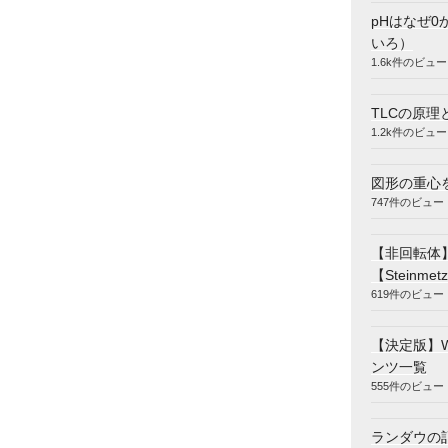
pHはなぜ0
いろ）
1.6k件のビュー
TLCの原理
1.2k件のビュー
図形の重心
747件のビュー
【非回転体
【Steinmetz
619件のビュー
【決定版】
ンツ一覧
555件のビュー
ランダウの