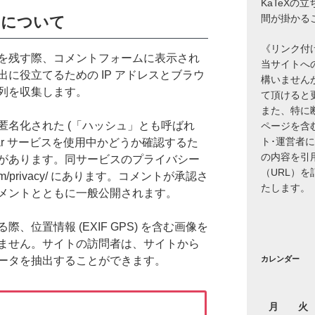
KaTeXの
間が掛かる
について
《リンク付
を残す際、コメントフォームに表示され
当サイトへ
に役立てるための IP アドレスとブラウ
構いません
列を収集します。
て頂けると
また、特に
匿名化された (「ハッシュ」とも呼ばれ
ページを含
ト･運営者
atar サービスを使用中かどうか確認するた
の内容を引
があります。同サービスのプライバシー
（URL）
ic.com/privacy/ にあります。コメントが承認さ
たします。
メントとともに一般公開されます。
、位置情報 (EXIF GPS) を含む画像を
ません。サイトの訪問者は、サイトから
ータを抽出することができます。
カレンダー
月
火