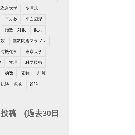
北海道大学
多項式
平方数
平面図形
指数・対数
数列
整数
整数問題マラソン
有機化学
東京大学
限
物理
科学技術
約数
素数
計算
軌跡・領域
雑談
投稿 (過去30日