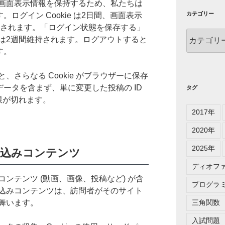
画面表示情報を保持するため、私たちは
カテゴリー
す。ログイン Cookie は2日間、画面表示
間保持されます。「ログイン状態を保存する」
カ
は2週間維持されます。ログアウトすると
テ
す。
ゴ
リ
さらなる Cookie がブラウザーに保存
ー
個人データを含まず、単に変更した投稿の ID
タグ
限が切れます。
2017年
2020年
2025年
込みコンテンツ
ディオフ
ンテンツ (動画、画像、投稿など) が含
プログラ
込みコンテンツは、訪問者がそのサイト
舞います。
三角関数
入試問題