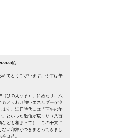
/01/04記)
おめでとうございます。今年は午
午（ひのえうま）」にあたり、六
でもとりわけ強いエネルギーが巡
れます。江戸時代には「丙午の年
い」といった迷信が広まり（八百
語なども相まって）、この干支に
くない印象がつきまとってきまし
も今は昔。