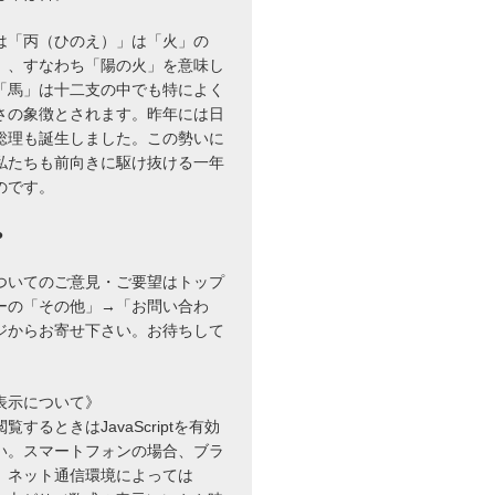
は「丙（ひのえ）」は「火」の
」、すなわち「陽の火」を意味し
「馬」は十二支の中でも特によく
さの象徴とされます。昨年には日
総理も誕生しました。この勢いに
私たちも前向きに駆け抜ける一年
のです。
●
ついてのご意見・ご要望はトップ
ーの「その他」→「お問い合わ
ジからお寄せ下さい。お待ちして
表示について》
するときはJavaScriptを有効
い。スマートフォンの場合、ブラ
、ネット通信環境によっては