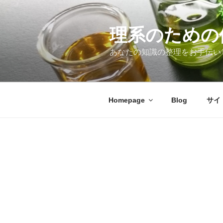
コ
ン
テ
理系のための
ン
あなたの知識の整理をお手伝い
ツ
へ
ス
キ
Homepage
Blog
サイ
ッ
プ