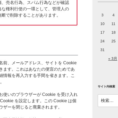
傷、売名行為、スパム行為などが確認
当な権利行使の一環として、管理人の
無断で削除することがあります。
3
4
10
11
17
18
24
25
31
« 3月
前、メールアドレス、サイトを Cookie
きます。これはあなたの便宜のためであ
細情報を再入力する手間を省きます。こ
す。
サイト内検索
いのブラウザーが Cookie を受け入れ
検
kie を設定します。この Cookie は個
索:
ウザーを閉じると廃棄されます。