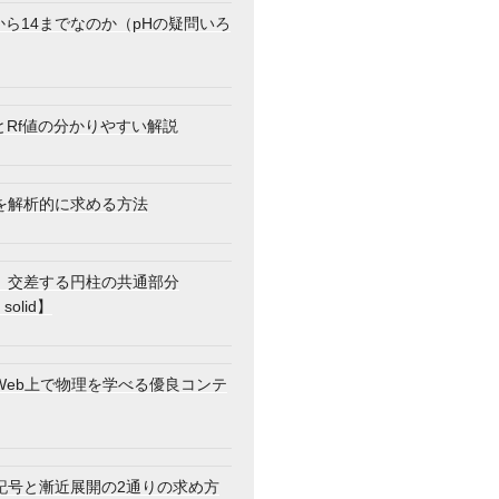
から14までなのか（pHの疑問いろ
とRf値の分かりやすい解説
を解析的に求める方法
】交差する円柱の共通部分
 solid】
Web上で物理を学べる優良コンテ
記号と漸近展開の2通りの求め方