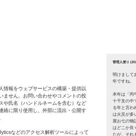
管理人便り (2026
明けまして
年ですね。
人情報をウェブサービスの構築・提供以
本年は「丙
いません。お問い合わせやコメントの投
十干支の中
スや氏名（ハンドルネームを含む）など
る年と言わ
連絡に限り使用し、外部に流出・公開す
は火災が多
。
屋お七の物
はどこか良
nalyticsなどのアクセス解析ツールによって
たが、それ