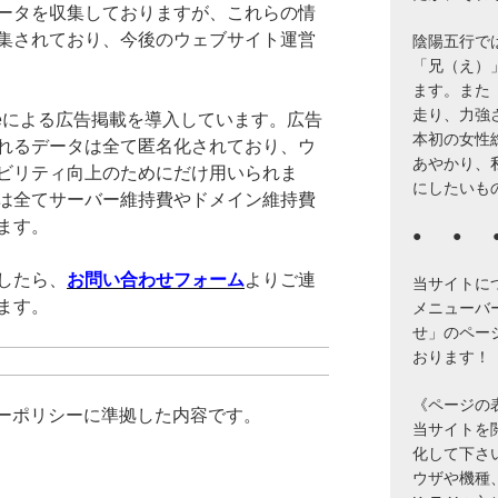
ータを収集しておりますが、これらの情
集されており、今後のウェブサイト運営
陰陽五行で
「兄（え）
ます。また
走り、力強
Senseによる広告掲載を導入しています。広告
本初の女性
れるデータは全て匿名化されており、ウ
あやかり、
ビリティ向上のためにだけ用いられま
にしたいも
は全てサーバー維持費やドメイン維持費
ます。
● ● 
したら、
お問い合わせフォーム
よりご連
当サイトに
ます。
メニューバ
せ」のペー
おります！
《ページの
バシーポリシーに準拠した内容です。
当サイトを閲覧
化して下さ
ウザや機種