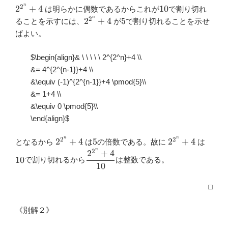
n
2
2^{2^n}+4
10
2
+
4
10
は明らかに偶数であるからこれが
で割り切れ
n
2
2^{2^n}+4
5
2
+
4
5
ることを示すには、
が
で割り切れることを示せ
ばよい。
$\begin{align}& \ \ \ \ \ 2^{2^n}+4 \\
&= 4^{2^{n-1}}+4 \\
&\equiv (-1)^{2^{n-1}}+4 \pmod{5}\\
&= 1+4 \\
&\equiv 0 \pmod{5}\\
\end{align}
$
n
n
2
2
2^{2^n}+4
5
2^{2^n}+4
10
2
+
4
5
2
+
4
となるから
は
の倍数である。故に
は
n
2
2
+
4
\dfrac{2^{2^n}+4}
10
で割り切れるから
は整数である。
{10}
10
□
《別解２》