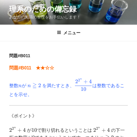
コ
理系のための備忘録
ン
あなたの知識の整理をお手伝いします！
テ
ン
ツ
メニュー
へ
ス
キ
問題#B011
ッ
問題#B011 ★★☆☆
プ
n
2
2
+
4
n
n
\dfrac{2^{2^n}+4}
≧
2
整数
が
を満たすとき、
は整数であるこ
n
n
\geqq
{10}
10
2
とを示せ。
《ポイント》
n
n
2
2
2^{2^n}+4
10
2^{2^n}+4
2
+
4
10
2
+
4
が
で割り切れるということは
の下一