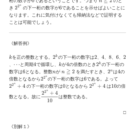
≧
0
n
0
2
桁の数字が
であるということです。つまり
のと
n
\geqq
n
2
2^{2^n}
6
2
6
き
の下一桁の数字が
であることを示せばよいことに
2
なります。これに気付けなくても帰納法などで証明する
ことは可能でしょう。
《解答例》
k
2^k
2
4
8
6
2
2
2
4
8
6
2
k
を正の整数とする。
の下一桁の数字は
、
、
、
、
k
\cdots
4
k
4
2^k
⋯
4
4
2
k
、
と周期
で循環し、
が
の倍数のとき
の下一桁の
k
≧
6
n
n
2^n
4
6
2
2
4
n
数字は
となる。整数
が
を満たすとき、
は
の
n
n
\geqq
n
2
2^{2^n}
6
2^{2^
2
6
倍数となるから
の下一桁の数字は
である。よって
2
n
n
2
2
0
2^{2^n}+4
10
2
+
4
0
2
+
4
10
の下一桁の数字は
となるから
は
の倍
n
2
2
+
4
\dfrac{2^{2^n}+4}
数となる。故に
は整数である。
{10}
10
□
《別解１》