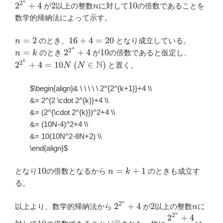
n
2
2^{2^n}+4
2
n
10
2
+
4
2
10
が
以上の整数
に対して
の倍数であることを
n
数学的帰納法によって示す。
n=2
16+4=20
n=k
=
2
16
+
4
=
20
のとき、
となり成立している。
n
n
2
2^{2^n}+4
10
2^{2^k
=
2
+
4
10
のとき
が
の倍数であると仮定し、
n
k
\ (N \in
k
N
2
2
+
4
=
10
(
∈
)
と置く。
N
N
\mathb
$\begin{align}& \ \ \ \ \ 2^{2^{k+1}}+4 \\
&= 2^{2 \cdot 2^{k}}+4 \\
&= (2^{\cdot 2^{k}})^2+4 \\
&= (10N-4)^2+4 \\
&= 10(10N^2-8N+2) \\
\end{align}
$
10
n=k+1
10
=
+
1
となり
の倍数となるから
のときも成立す
n
k
る。
n
2
2^{2^n}+4
2
n
2
+
4
2
以上より、数学的帰納法から
が
以上の整数
に
n
n
2
2
+
4
10
\dfrac{2^{2^