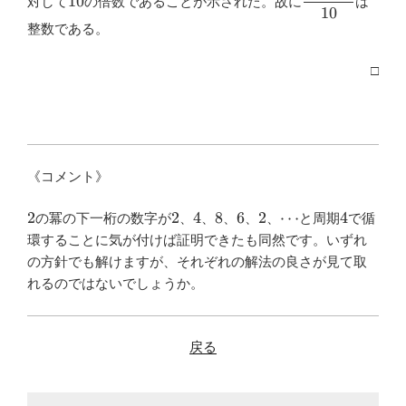
10
対して
の倍数であることが示された。故に
は
{10}
10
整数である。
□
《コメント》
2
2
4
8
6
2
\cdots
4
2
2
4
8
6
2
⋯
4
の冪の下一桁の数字が
、
、
、
、
、
と周期
で循
環することに気が付けば証明できたも同然です。いずれ
の方針でも解けますが、それぞれの解法の良さが見て取
れるのではないでしょうか。
戻る