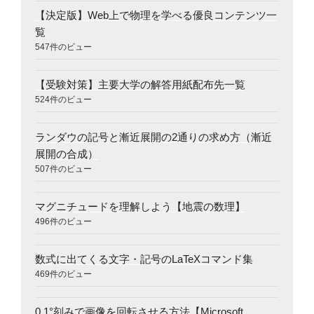
【決定版】Web上で物理を学べる優良コンテンツ一
覧
547件のビュー
【受験対策】主要大学の解答用紙配布先一覧
524件のビュー
ランダウの記号と漸近展開の2通りの求め方（漸近
展開の合成）
507件のビュー
マグニチュードを理解しよう【地震の数理】
496件のビュー
数式に出てくる文字・記号のLaTeXコマンド集
469件のビュー
0.1°刻みで画像を回転させる方法【Microsoft