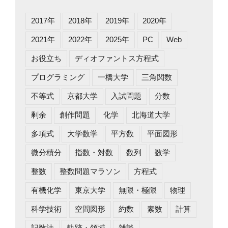
2017年
2018年
2019年
2020年
2021年
2022年
2025年
PC
Web
お役立ち
ディオファントス方程式
プログラミング
一橋大学
三角関数
不等式
京都大学
入試問題
分数
剰余
創作問題
化学
北海道大学
多項式
大学数学
平方数
平面図形
微分積分
指数・対数
数列
数学
整数
整数問題マラソン
方程式
有機化学
東京大学
無限・極限
物理
科学技術
空間図形
約数
素数
計算
記数法
軌跡・領域
雑談