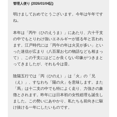
管理人便り (2026/01/04記)
明けましておめでとうございます。今年は午年です
ね。
本年は「丙午（ひのえうま）」にあたり、六十干支
の中でもとりわけ強いエネルギーが巡る年と言われ
ます。江戸時代には「丙午の年は火災が多い」とい
った迷信が広まり（八百屋お七の物語なども相まっ
て）、この干支にはどこか良くない印象がつきまと
ってきましたが、それも今は昔。
陰陽五行では「丙（ひのえ）」は「火」の「兄
（え）」、すなわち「陽の火」を意味します。また
「馬」は十二支の中でも特によく走り、力強さの象
徴とされます。昨年には日本初の女性総理も誕生し
ました。この勢いにあやかり、私たちも前向きに駆
け抜ける一年にしたいものです。