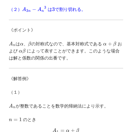
3
A_{3n}-
3
−
3
（２）
は
で割り切れる。
A
A
3
n
n
{A_n}^3
《ポイント》
A_n
\alpha
\beta
\alpha+\be
+
は
、
の対称式なので、基本対称式である
お
A
α
β
α
β
n
\alpha\beta
よび
によって表すことができます。このような場合
α
β
は解と係数の関係の出番です。
《解答例》
（１）
A_n
が整数であることを数学的帰納法により示す。
A
n
n=1
=
1
のとき
n
=
+
\begin{aligned} A_1 &=\al
A
α
β
1