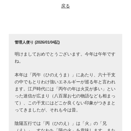
戻る
管理人便り (2026/01/04記)
明けましておめでとうございます。今年は午年です
ね。
本年は「丙午（ひのえうま）」にあたり、六十干支
の中でもとりわけ強いエネルギーが巡る年と言われ
ます。江戸時代には「丙午の年は火災が多い」とい
った迷信が広まり（八百屋お七の物語なども相まっ
て）、この干支にはどこか良くない印象がつきまと
ってきましたが、それも今は昔。
陰陽五行では「丙（ひのえ）」は「火」の「兄
（え）」、すなわち「陽の火」を意味します。また