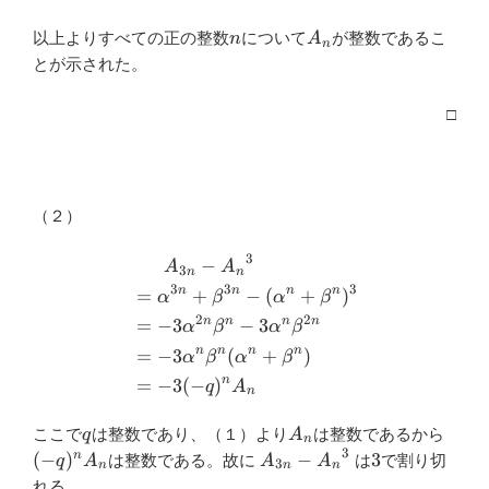
n
A_n
以上よりすべての正の整数
について
が整数であるこ
n
A
n
とが示された。
□
（２）
3
\begin{aligned} & \ \ \ \
−
A
A
3
n
n
3
3
3
n
n
n
n
=
+
−
(
+
)
α
β
α
β
2
2
n
n
n
n
=
−
3
−
3
α
β
α
β
n
n
n
n
=
−
3
(
+
)
α
β
α
β
n
=
−
3
(
−
)
q
A
n
q
A_n
(-
ここで
は整数であり、（１）より
は整数であるから
q
A
n
q)^n
3
A_{3n}-
3
(
−
)
−
3
n
は整数である。故に
は
で割り切
q
A
A
A
3
n
n
n
A_n
{A_n}^3
れる。