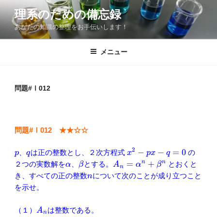
コ
理系のための備忘録
ン
あなたの知識の整理をお手伝いします！
テ
ン
ツ
メニュー
へ
ス
キ
問題#Ⅰ012
ッ
プ
問題#Ⅰ012
★★☆☆
2
p
q
x^2-
−
−
=
0
、
は正の整数とし、２次方程式
の
p
q
x
p
x
q
px-
\alpha
\beta
A_n=
=
+
n
n
２つの実数解を
、
とする。
とおくと
α
β
A
α
β
n
q=0
{\alpha}^n+
n
き、すべての正の整数
について次のことが成り立つこと
n
{\beta}^n
を示せ。
A_n
（１）
は整数である。
A
n