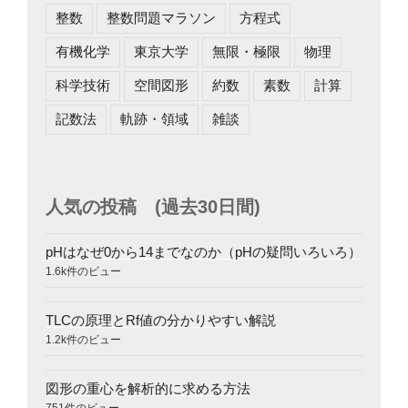
整数
整数問題マラソン
方程式
有機化学
東京大学
無限・極限
物理
科学技術
空間図形
約数
素数
計算
記数法
軌跡・領域
雑談
人気の投稿 (過去30日間)
pHはなぜ0から14までなのか（pHの疑問いろいろ）
1.6k件のビュー
TLCの原理とRf値の分かりやすい解説
1.2k件のビュー
図形の重心を解析的に求める方法
751件のビュー