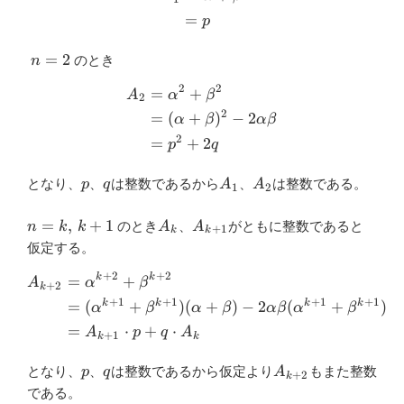
=
p
n=2
=
2
のとき
n
2
2
=
+
\begin{aligned} A_2 &={\a
A
α
β
2
2
=
(
+
)
−
2
α
β
α
β
2
=
+
2
p
q
p
q
A_1
A_2
となり、
、
は整数であるから
、
は整数である。
p
q
A
A
1
2
n=k,\,k+1
A_{k}
A_{k+1}
=
,
+
1
のとき
、
がともに整数であると
n
k
k
A
A
+
1
k
k
仮定する。
+
2
+
2
k
k
\begin{aligned} A_{k+2} 
=
+
A
α
β
+
2
k
+
1
+
1
+
1
+
1
k
k
k
k
=
(
+
)
(
+
)
−
2
(
+
)
α
β
α
β
α
β
α
β
=
⋅
+
⋅
A
p
q
A
+
1
k
k
p
q
A_{k+2}
となり、
、
は整数であるから仮定より
もまた整数
p
q
A
+
2
k
である。