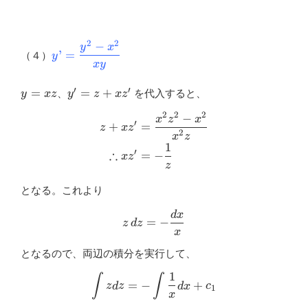
2
2
−
y’=\dfrac{y^2-
y
x
’
=
（４）
y
x^2}{xy}
x
y
′
′
y=xz
y^{\prime}=z+x
=
=
+
、
を代入すると、
y
x
z
y
z
x
z
z^{\prime}
2
2
2
−
\begin{aligned} z+x z^{\pr
x
z
x
′
+
=
z
x
z
2
x
z
1
′
∴
=
−
x
z
z
となる。これより
d
x
z\,d z=-\frac{d x}{x}
=
−
z
d
z
x
となるので、両辺の積分を実行して、
1
∫
∫
\int z d z=-\int \frac{1}{x
=
−
+
z
d
z
d
x
c
1
x