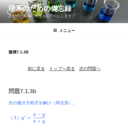
コ
理系のための備忘録
ン
あなたの知識の整理をお手伝いします！
テ
ン
ツ
メニュー
へ
ス
キ
微積7.1.3B
ッ
プ
前に戻る
トップへ戻る
次の問題へ
問題7.1.3b
次の微分方程式を解け（同次形）。
−
x
y
y’=\dfrac{x-
’
=
（３）
y
+
y}{x+y}
x
y