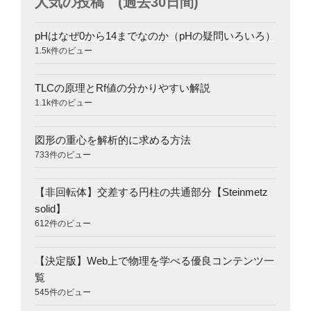
人気の投稿 (過去30日間)
pHはなぜ0から14までなのか（pHの疑問いろいろ）
1.5k件のビュー
TLCの原理とRf値の分かりやすい解説
1.1k件のビュー
図形の重心を解析的に求める方法
733件のビュー
【非回転体】交差する円柱の共通部分【Steinmetz
solid】
612件のビュー
【決定版】Web上で物理を学べる優良コンテンツ一
覧
545件のビュー