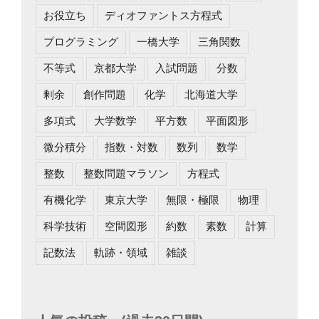
お役立ち
ディオファントス方程式
プログラミング
一橋大学
三角関数
不等式
京都大学
入試問題
分数
剰余
創作問題
化学
北海道大学
多項式
大学数学
平方数
平面図形
微分積分
指数・対数
数列
数学
整数
整数問題マラソン
方程式
有機化学
東京大学
無限・極限
物理
科学技術
空間図形
約数
素数
計算
記数法
軌跡・領域
雑談