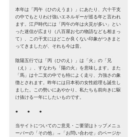
本年は「丙午（ひのえうま）」にあたり、六十干支
の中でもとりわけ強いエネルギーが巡る年と言われ
ます。江戸時代には「丙午の年は火災が多い」とい
った迷信が広まり（八百屋お七の物語なども相まっ
て）、この干支にはどこか良くない印象がつきまと
ってきましたが、それも今は昔。
陰陽五行では「丙（ひのえ）」は「火」の「兄
（え）」、すなわち「陽の火」を意味します。また
「馬」は十二支の中でも特によく走り、力強さの象
徴とされます。昨年には日本初の女性総理も誕生し
ました。この勢いにあやかり、私たちも前向きに駆
け抜ける一年にしたいものです。
● ● ●
当サイトについてのご意見・ご要望はトップメニュ
ーバーの「その他」→「お問い合わせ」のページか