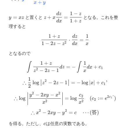
+
y}{x+y}
x
y
1
−
d
z
z
y=x
z+x \dfrac{d
=
+
=
と置くと
となる。これを整
y
x
z
z
x
z
z}{d
1
+
d
x
z
理すると
x}=\dfrac{1-
z}{1+z}
1
+
1
z
d
z
\frac{1+z}{1-2 z-z^{2}}\cd
⋅
=
2
1
−
2
−
z
z
d
x
x
となるので
1
+
1
z
∫
∫
\int \frac{1+z}{z^{2}-2 z-1
=
−
+
d
z
d
x
c
1
2
−
2
−
1
z
z
x
1
\therefore \frac{1}{2} \log 
2
∴
l
o
g
−
2
−
1
=
−
l
o
g
∣
∣
+
’
z
z
x
c
1
2
2
2
−
2
−
\therefore \log \left|\frac
y
x
y
x
c
2
2
’
∴
c
l
o
g
=
l
o
g
(
:=
)
1
c
e
2
2
2
x
x
2
2
∴
−
2
−
\therefore x^{2}-2 x y-y^{
=
⋯
(
答
)
x
x
y
y
c
c
を得る。ただし、
は任意の実数である。
c