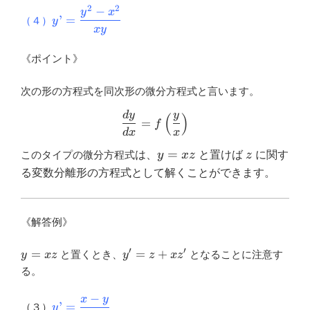
2
2
−
y’=\dfrac{y^2-
y
x
’
=
（４）
y
x^2}{xy}
x
y
《ポイント》
次の形の方程式を同次形の微分方程式と言います。
d
y
y
\dfrac{dy}{dx}=f\left(\dfr
(
)
=
f
d
x
x
y=xz
z
=
このタイプの微分方程式
は、
y
x
z
と置けば
z
に関す
る変数分離形の方程式として解くことができます。
《解答例》
′
′
y=xz
y^{\prime}=z+x
=
=
+
と置くとき、
となることに注意す
y
x
z
y
z
x
z
z^{\prime}
る。
−
x
y
y’=\dfrac{x-
’
=
（３）
y