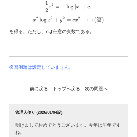
1
\frac{1}{2} z^{2}=-\log |x
2
=
−
l
o
g
∣
∣
+
z
x
c
1
2
2
2
2
2
l
o
g
+
=
x^{2} \log x^{2}+y^{2}=c 
⋯
(
答
)
x
x
y
c
x
c
を得る。ただし、
は任意の実数である。
c
復習例題は設定していません。
前に戻る
トップへ戻る
次の問題へ
管理人便り (2026/01/04記)
明けましておめでとうございます。今年は午年です
ね。