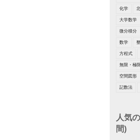
化学
大学数学
微分積分
数学
方程式
無限・極
空間図形
記数法
人気の
間)