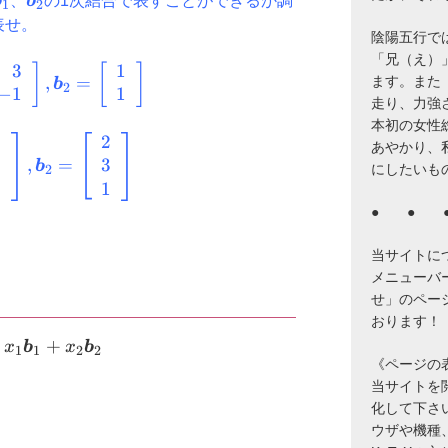
{a}
\boldsymbol{b}_{1}
\boldsymbol{b}_{2}
b
、
b
の1次結合で表すことができるか調
1
2
表せ。
陰陽五行で
「兄（え）
3
1
t[\begin{array}
]
[
]
,
=
ます。また
b
2
−
1
1
\right],
走り、力強
\left[\begin{array}
本初の女性
\right],
1
2
t[\begin{array}{l}1
あやかり、
\left[\begin{array}
3
3
right],
,
=
b
にしたいも
2
\right]
\left[\begin{array}
0
1
ray}\right],
● ● 
\left[\begin{array}
ray}\right]
当サイトに
メニューバ
せ」のペー
おります！
\boldsymbol{a}=x_{1}\boldsymbol{b}_{1}+x_
+
x
b
x
b
1
1
2
2
《ページの
当サイトを閲覧
化して下さ
ウザや機種