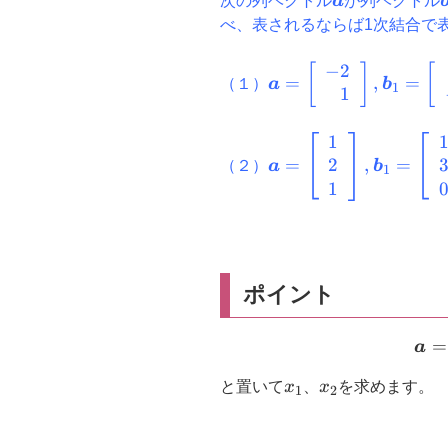
\boldsymbol
次の列ベクトル
a
が列ベクトル
べ、表されるならば1次結合で
−
2
\boldsymbol{a}=\lef
[
]
[
=
,
=
（１）
a
b
1
1
{r}-2 \\ 1\end{array}
\boldsymbol{b}_{1}=
{r}3 \\ -1\end{array}
1
\boldsymbol{a}=\lef
\boldsymbol{b}_{2}=
2
\\ 2 \\ 1\end{array}\
=
,
=
（２）
a
b
1
{l}1 \\ 1\end{array}
\boldsymbol{b}_{1}=
1
{l}1 \\ 3 \\ 0\end{ar
\boldsymbol{b}_{2}=
{l}2 \\ 3 \\ 1\end{ar
ポイント
=
a
x_{1}
x_{2}
と置いて
x
、
x
を求めます。
1
2