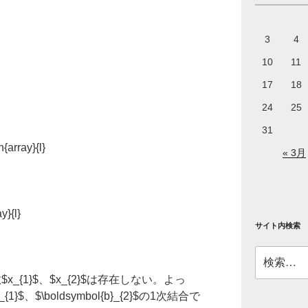
3
4
10
11
17
18
24
25
31
n{array}{l}
« 3月
y}{l}
サイト内検索
検
索:
x_{1}$、$x_{2}$は存在しない。よっ
{1}$、$\boldsymbol{b}_{2}$の1次結合で