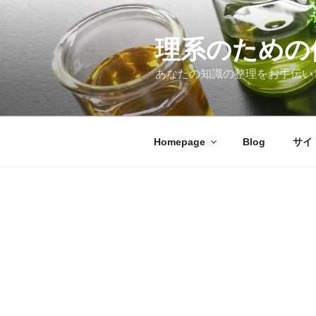
コ
ン
テ
理系のための
ン
あなたの知識の整理をお手伝い
ツ
へ
ス
キ
Homepage
Blog
サイ
ッ
プ