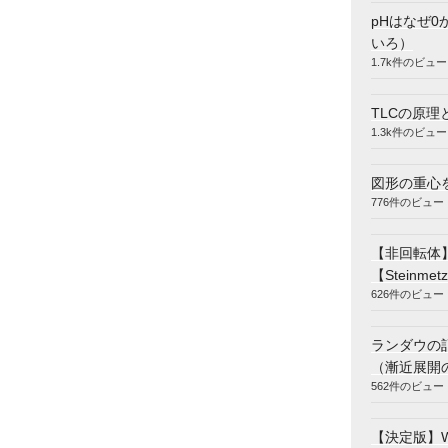
pHはなぜ0
いろ）
1.7k件のビュー
TLCの原理
1.3k件のビュー
図形の重心
776件のビュー
【非回転体
【Steinmetz
626件のビュー
ランダウの
（漸近展開
562件のビュー
【決定版】