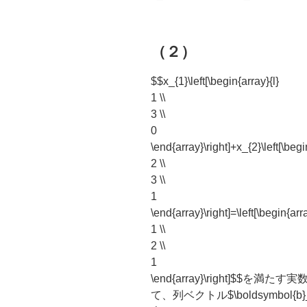
（２）
$$x_{1}\left[\begin{array}{l}
1 \\
3 \\
0
\end{array}\right]+x_{2}\left[\begi
2 \\
3 \\
1
\end{array}\right]=\left[\begin{arra
1 \\
2 \\
1
\end{array}\right]
$$を満たす実数$
て、列ベクトル$\boldsymbol{b}_