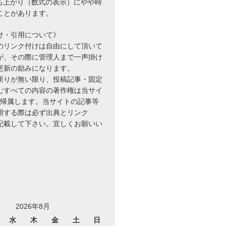
立ち上がり（数式の表示）にやや時
ことがあります。
け・引用について》
のリンク付けは自由にして頂いて
が、その際に管理人まで一声掛け
更新の励みになります。
断りが無い限り、投稿記事・固定
むすべての内容の著作権は当サイ
に帰属します。当サイトの記事等
用する際は必ず出典とリンク
を記載して下さい。宜しくお願いい
2026年8月
水
木
金
土
日