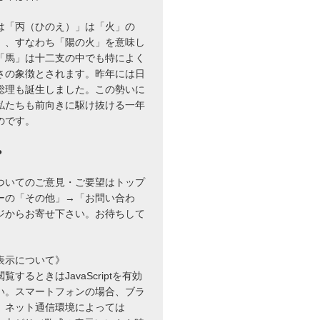
は「丙（ひのえ）」は「火」の
」、すなわち「陽の火」を意味し
「馬」は十二支の中でも特によく
さの象徴とされます。昨年には日
総理も誕生しました。この勢いに
私たちも前向きに駆け抜ける一年
のです。
●
ついてのご意見・ご要望はトップ
ーの「その他」→「お問い合わ
ジからお寄せ下さい。お待ちして
{2}\boldsymbol{b}_{2}
表示について》
するときはJavaScriptを有効
い。スマートフォンの場合、ブラ
、ネット通信環境によっては