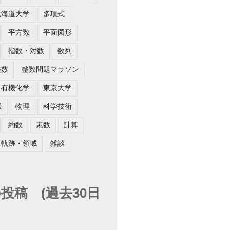
北海道大学
多項式
平方数
平面図形
指数・対数
数列
整数
整数問題マラソン
有機化学
東京大学
限
物理
科学技術
約数
素数
計算
軌跡・領域
雑談
投稿 (過去30日