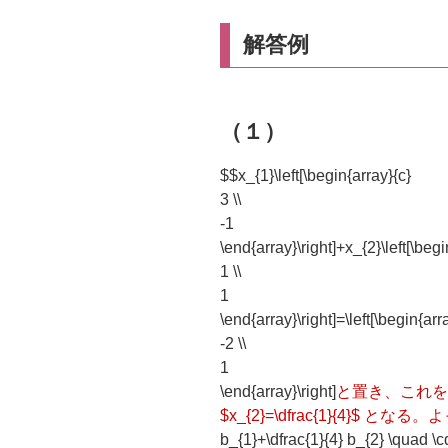
解答例
（１）
$$x_{1}\left[\begin{array}{c}
3 \\
-1
\end{array}\right]+x_{2}\left[\begi
1 \\
1
\end{array}\right]=\left[\begin{arr
-2 \\
1
\end{array}\right]
と置き、これを解くと 
$x_{2}=\dfrac{1}{4}$ となる
b_{1}+\dfrac{1}{4} b_{2} \quad \c