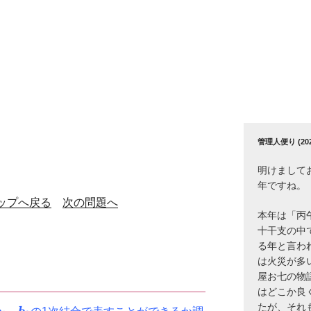
管理人便り (2026
明けまして
年ですね。
ップへ戻る
次の問題へ
本年は「丙
十干支の中
る年と言わ
は火災が多
屋お七の物
はどこか良
たが、それ