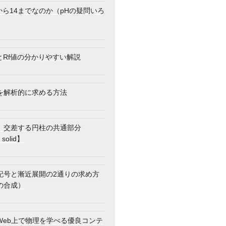
から14までなのか（pHの疑問いろ
とRf値の分かりやすい解説
を解析的に求める方法
】交差する円柱の共通部分
 solid】
記号と漸近展開の2通りの求め方
の合成）
Web上で物理を学べる優良コンテ