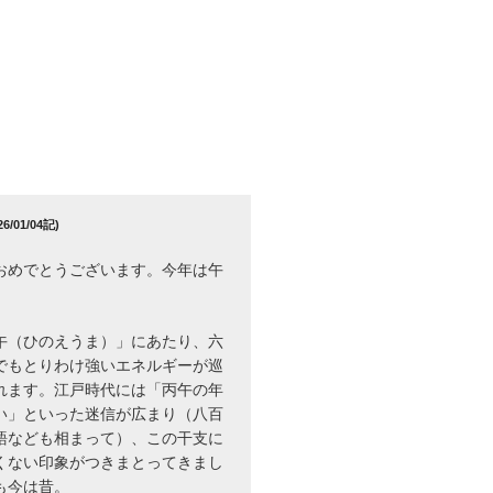
/01/04記)
おめでとうございます。今年は午
午（ひのえうま）」にあたり、六
でもとりわけ強いエネルギーが巡
れます。江戸時代には「丙午の年
い」といった迷信が広まり（八百
語なども相まって）、この干支に
くない印象がつきまとってきまし
も今は昔。