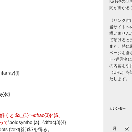
KaTeXの
間が掛かる
《リンク付
当サイトへ
構いません
て頂けると
また、特に
ページを含
ト･運営者
の内容を引
（URL）
n{array}{l}
たします。
ay}{c}
カレンダー
$x_{1}=-\dfrac{3}{4}$、
。よって
\boldsymbol{a}=-\dfrac{3}{4}
月
火
dots (\text{答})
$$を得る。