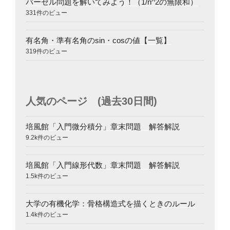
バーゼル問題を解いてみよう！（1/n^2の無限和）
331件のビュー
有名角・準有名角のsin・cosの値【一覧】
319件のビュー
人気のページ (過去30日間)
培風館「入門微分積分」章末問題 解答解説
9.2k件のビュー
培風館「入門線形代数」章末問題 解答解説
1.5k件のビュー
大学の有機化学：骨格構造式を描くときのルール
1.4k件のビュー