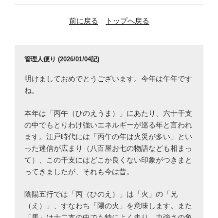
前に戻る
トップへ戻る
管理人便り (2026/01/04記)
明けましておめでとうございます。今年は午年です
ね。
本年は「丙午（ひのえうま）」にあたり、六十干支
の中でもとりわけ強いエネルギーが巡る年と言われ
ます。江戸時代には「丙午の年は火災が多い」とい
った迷信が広まり（八百屋お七の物語なども相まっ
て）、この干支にはどこか良くない印象がつきまと
ってきましたが、それも今は昔。
陰陽五行では「丙（ひのえ）」は「火」の「兄
（え）」、すなわち「陽の火」を意味します。また
「馬」は十二支の中でも特によく走り、力強さの象