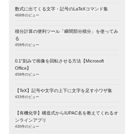
数式に出てくる文字・記号のLaTeXコマンド集
468件のビュー
積分計算の便利ツール「瞬間部分積分」を使ってみ
る
459件のビュー
0.1°刻みで画像を回転させる方法【Microsoft
Office】
459件のビュー
【TeX】記号や文字の上下に文字を足す小ワザ集
433件のビュー
【有機化学】構造式からIUPAC名を教えてくれるオ
ンラインアプリ
430件のビュー