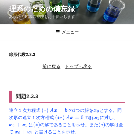
コ
理系のための備忘録
ン
あなたの知識の整理をお手伝いします！
テ
ン
ツ
メニュー
へ
ス
キ
線形代数2.3.3
ッ
前に戻る
トップへ戻る
プ
問題2.3.3
(*)
A\boldsymbol{x}=\boldsymbol{b}
\boldsymbol{x}_
(
∗
)
=
連立１次方程式
の1つの解を
とする。同
A
x
b
x
0
(**)
A\boldsymbol{x}=0
\boldsymbol{x}
\bold
(
∗
∗
)
=
0
次形の連立１次方程式
の解
に対し、
A
x
x
1
(*)
(*)
+
(
∗
)
(
∗
)
は
の解であることを示せ。また
の解は全
x
x
0
1
\boldsymbol{x}_0+\boldsymbol{x}_1
+
て
と書けることを示せ。
x
x
0
1