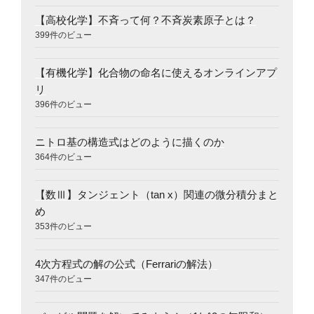
【高校化学】不斉って何？不斉炭素原子とは？
399件のビュー
【有機化学】化合物の命名に使えるオンラインアプ
リ
396件のビュー
ニトロ基の構造式はどのように描くのか
364件のビュー
【数Ⅲ】タンジェント（tan x）関連の微分積分まと
め
353件のビュー
4次方程式の解の公式（Ferrariの解法）
347件のビュー