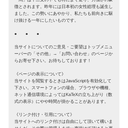
徴とされます。昨年には日本初の女性総理も誕生し
ました。この勢いにあやかり、私たちも前向きに駆
け抜ける一年にしたいものです。
● ● ●
当サイトについてのご意見・ご要望はトップメニュ
ーバーの「その他」→「お問い合わせ」のページか
らお寄せ下さい。お待ちしております！
《ページの表示について》
当サイトを閲覧するときはJavaScriptを有効化して
下さい。スマートフォンの場合、ブラウザや機種、
ネット通信環境によってはKaTeXの立ち上がり（数
式の表示）にやや時間が掛かることがあります。
《リンク付け・引用について》
当サイトへのリンク付けは自由にして頂いて構いま