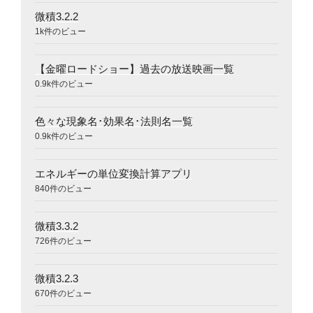
微積3.2.2
1k件のビュー
【金曜ロードショー】過去の放送映画一覧
0.9k件のビュー
色々な現象名･効果名･法則名一覧
0.9k件のビュー
エネルギーの単位変換計算アプリ
840件のビュー
微積3.3.2
726件のビュー
微積3.2.3
670件のビュー