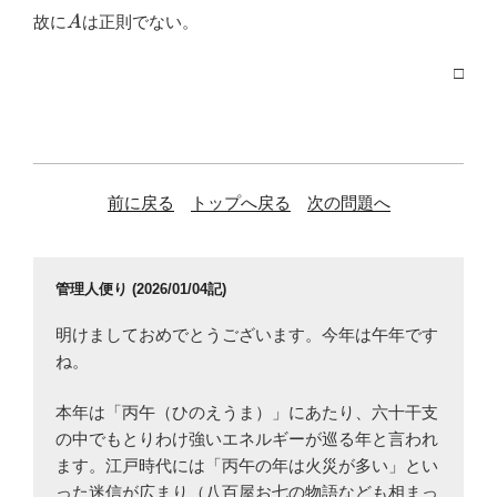
O
A
故に
は正則でない。
A
□
前に戻る
トップへ戻る
次の問題へ
管理人便り (2026/01/04記)
明けましておめでとうございます。今年は午年です
ね。
本年は「丙午（ひのえうま）」にあたり、六十干支
の中でもとりわけ強いエネルギーが巡る年と言われ
ます。江戸時代には「丙午の年は火災が多い」とい
った迷信が広まり（八百屋お七の物語なども相まっ