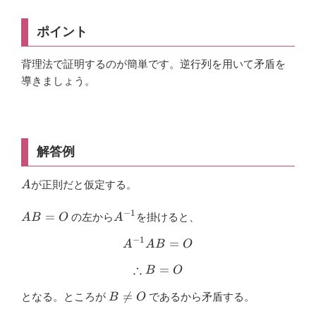
ポイント
背理法で証明するのが簡単です。逆行列を用いて矛盾を
導きましょう。
解答例
A
が正則だと仮定する。
A
−
1
AB=O
A^{-1}
=
の左から
を掛けると、
A
B
O
A
−
1
A^{-1} A B = O
=
A
A
B
O
∴
\therefore B = O
=
B
O
B

=
となる。ところが
であるから矛盾する。
B
O
\ne