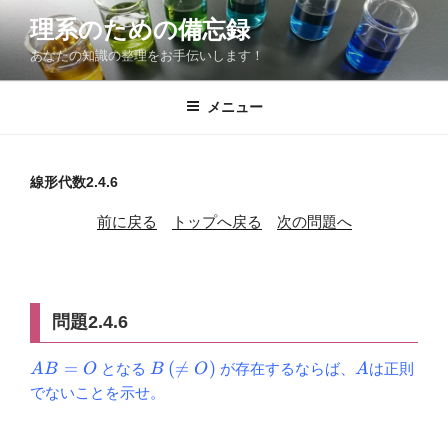
コ
理系のための備忘録
ン
あなたの知識の整理をお手伝いします！
テ
ン
ツ
メニュー
へ
ス
キ
線形代数2.4.6
ッ
前に戻る
トップへ戻る
次の問題へ
プ
問題2.4.6
AB=O
B\,
A
=
(

=
)
となる
が存在するならば、
は正則
A
B
O
B
O
A
(\ne
でないことを示せ。
O)