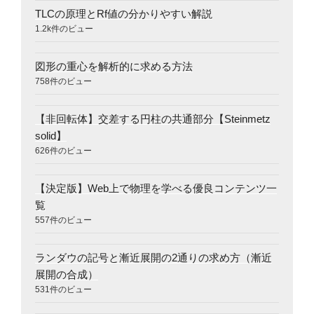
TLCの原理とRf値の分かりやすい解説
1.2k件のビュー
図形の重心を解析的に求める方法
758件のビュー
【非回転体】交差する円柱の共通部分【Steinmetz
solid】
626件のビュー
【決定版】Web上で物理を学べる優良コンテンツ一
覧
557件のビュー
ランダウの記号と漸近展開の2通りの求め方（漸近
展開の合成）
531件のビュー