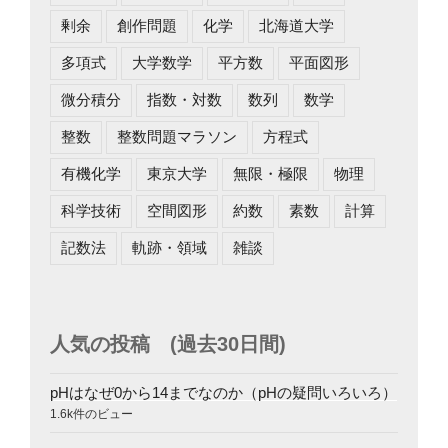
剰余
創作問題
化学
北海道大学
多項式
大学数学
平方数
平面図形
微分積分
指数・対数
数列
数学
整数
整数問題マラソン
方程式
有機化学
東京大学
無限・極限
物理
科学技術
空間図形
約数
素数
計算
記数法
軌跡・領域
雑談
人気の投稿 (過去30日間)
pHはなぜ0から14までなのか（pHの疑問いろいろ）
1.6k件のビュー