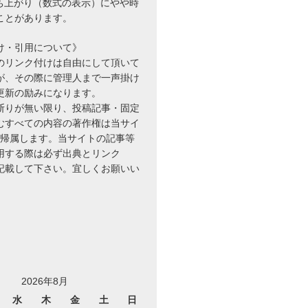
立ち上がり（数式の表示）にやや時
ことがあります。
け・引用について》
のリンク付けは自由にして頂いて
が、その際に管理人まで一声掛け
更新の励みになります。
断りが無い限り、投稿記事・固定
むすべての内容の著作権は当サイ
に帰属します。当サイトの記事等
用する際は必ず出典とリンク
を記載して下さい。宜しくお願いい
2026年8月
水
木
金
土
日