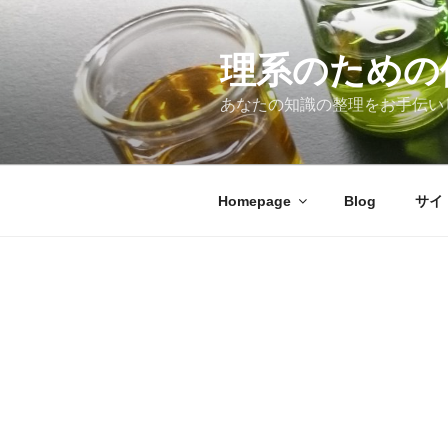
コ
ン
テ
理系のための
ン
あなたの知識の整理をお手伝い
ツ
へ
ス
キ
Homepage
Blog
サイ
ッ
プ