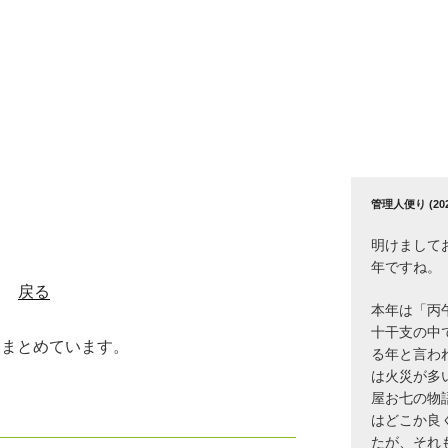
管理人便り (2026
明けまして
年ですね。
戻る
本年は「丙
十干支の中
まとめています。
る年と言わ
は火災が多
屋お七の物
はどこか良
たが、それ