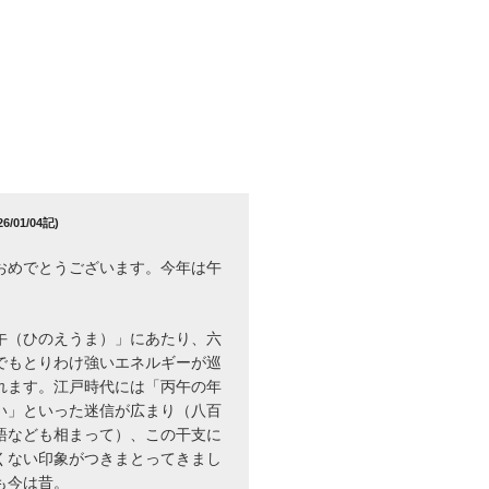
/01/04記)
おめでとうございます。今年は午
午（ひのえうま）」にあたり、六
でもとりわけ強いエネルギーが巡
れます。江戸時代には「丙午の年
い」といった迷信が広まり（八百
語なども相まって）、この干支に
くない印象がつきまとってきまし
も今は昔。