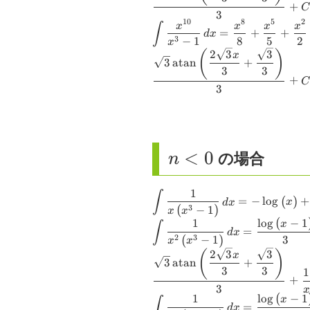
\dfrac{x^{9}}
\dfrac{\log{\le
\,dx
+
\sqrt{3} x}{3}
C
3
{x^{3}-1}
\right)}}{3}-
10
8
5
2
\dfrac{\sqrt{3
\small
\small = \dfra
∫
x
x
x
x
\,dx
\dfrac{\log{\le
=
+
+
d
x
\right)}}{3} 
−
1
8
5
2
\displaystyle
{8} + \dfrac{x
3
x
+ x + 1 \right
2
3
3
(
)
x
\int
{5} + \dfrac{x
3
atan
+
\dfrac{\sqrt{3
3
3
\dfrac{x^{10}}
{2} +
\operatorname
+
C
3
{x^{3}-1} \,dx
\dfrac{\log{\le
{\left(\dfrac{2
\right)}}{3}-
\sqrt{3} x}{3}
\dfrac{\log{\le
\dfrac{\sqrt{3
+ x + 1 \right
\right)}}{3} 
\dfrac{\sqrt{3
n
<
0
の場合
n
\operatorname
<
{\left(\dfrac{2
1
\small \displaystyle
\small =-\lo
∫
0
(
)
\sqrt{3} x}{3}
=
−
l
o
g
+
d
x
x
(
)
−
1
\int \dfrac{1}{x
\right)} +
3
x
x
\dfrac{\sqrt{3
(
l
o
g
−
1
1
\small \displaystyle
\small =
x
∫
\left(x^{3}-1\right)}
\dfrac{\log
=
\right)}}{3} 
d
x
(
)
3
−
1
\int \dfrac{1}
\dfrac{\log
2
3
\,dx
\right)}}{3
x
x
2
3
3
(
)
{x^{2}
\right)}}{3
x
3
atan
+
3
3
\left(x^{3}-1\right)}
\dfrac{\log
1
+
\,dx
+ x + 1 \r
3
x
(
l
o
g
−
1
1
\small \displaystyle
\small =
x
∫
\dfrac{\sq
=
d
x