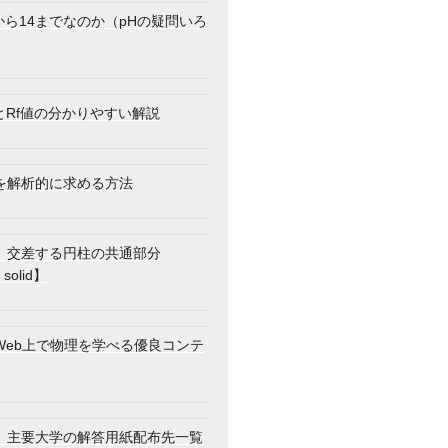
から14までなのか（pHの疑問いろ
とRf値の分かりやすい解説
を解析的に求める方法
】交差する円柱の共通部分
 solid】
Web上で物理を学べる優良コンテ
】主要大学の解答用紙配布先一覧