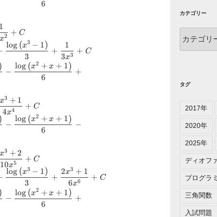
6
{\left(x-1
ame{atan}
}-
カテゴリー
ac{2
{\left(x^{2}
1
}{3} +
+
カ
C
ght)}}{6}-
2
x
rt{3}}{3}
(
)
3
テ
l
o
g
−
1
1
og{\left(x
x
rt{3}
+
+
+
3} +
C
ゴ
3
3
3
x
ame{atan}
{x} +C
)
(
)
2
l
o
g
+
+
1
リ
x
x
{\left(x^{3}-1
ac{2
−
+
ー
6
{\left(x-1
3} + \dfrac{1}
}{3} +
タグ
}-
 +C
rt{3}}{3}
3
{\left(x^{2}
+
1
x
3} +
+
C
2017年
ight)}}{6} +
4
4
x
2 x^{2}}
)
(
)
2
l
o
g
+
+
1
x
x
rt{3}
−
−
2020年
6
{\left(x-1
ame{atan}
}-
2025年
ac{2
3
{\left(x^{2}
+
2
x
}{3} +
+
C
ディオフ
ght)}}{6}-
10
5
x
rt{3}}{3}
(
)
3
3
l
o
g
−
1
2
+
1
og{\left(x
x
x
rt{3}
+
+
+
3} +
C
プログラ
3
6
6
x
ame{atan}
^{3} + 1}{4
)
(
)
2
l
o
g
+
+
1
x
x
{\left(x^{3}-1
三角関数
ac{2
−
+
6
{\left(x-1
3} + \dfrac{2
}{3} +
入試問題
}-
}{6 x^{6}} +C