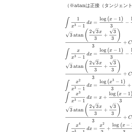
\,dx
\operatorname{atan}
atan
（※
は正接（タンジェン
0
(
)
l
o
g
−
1
1
\small
\small =
x
∫
=
−
d
x
−
1
3
\displaystyle
\dfrac{\log{\le
3
x
2
3
3
(
)
x
\int
\right)}}{3}-
3
atan
+
3
3
\dfrac{1}
\dfrac{\log{\le
+
C
3
{x^{3}-1}
+ x + 1 \right
(
)
l
o
g
−
1
\small
\small =
x
∫
x
\,dx
\dfrac{\sqrt{3
=
−
d
x
−
1
3
\displaystyle
\dfrac{\log{\le
3
x
\operatorname
2
3
3
(
)
x
\int
\right)}}{3}-
3
atan
+
{\left(\dfrac{2
3
3
\dfrac{x}
\dfrac{\log{\le
\sqrt{3} x}{3}
+
C
3
{x^{3}-1}
+ x + 1 \right
\dfrac{\sqrt{3
(
)
3
2
l
o
g
−
1
\small
\small =
x
∫
x
\,dx
\dfrac{\sqrt{3
=
+
d
x
\right)}}{3} 
−
1
3
\displaystyle
\dfrac{\log{\le
3
x
\operatorname
(
3
l
o
g
−
1
\small
\small = x +
x
∫
x
\int
\right)}}{3} 
=
+
{\left(\dfrac{2
d
x
x
−
1
3
\displaystyle
\dfrac{\log{\le
3
x
\dfrac{x^{2}}
\sqrt{3} x}{3}
2
3
3
(
)
x
\int
\right)}}{3}-
{x^{3}-1}
3
atan
+
\dfrac{\sqrt{3
3
3
\dfrac{x^{3}}
\dfrac{\log{\le
\,dx
+
\right)}}{3} 
C
3
{x^{3}-1}
+ x + 1 \right
(
4
2
l
o
g
−
\small
\small = \dfra
x
∫
x
x
\,dx
\dfrac{\sqrt{3
=
+
d
x
−
1
2
3
3