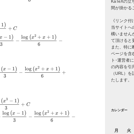
KaTeXの
{atan}
ft(x-1
間が掛かる
 +
ft(x^{2}
《リンク付
}}{3}
)
−
1
c{x^{3}}
)}}{6} +
当サイトへ
+
C
+C
構いません
}
)
(
)
2
−
1
l
o
g
+
+
1
c{x^{4}}
x
x
x
ft(x^{3}-1
−
−
て頂けると
{atan}
3
6
+C
また、特に
ft(x-1
ページを含
 +
ト･運営者
}}{3}
ft(x^{2}
の内容を引
(
)
(
)
2
−
1
l
o
g
+
+
1
+C
c{x^{5}}
x
x
x
)}}{6}-
−
+
（URL）
3
6
^{2}}
}
たします。
{atan}
ft(x-1
 +
(
)
3
−
1
c{x^{6}}
x
ft(x^{2}
+
C
}}{3}
3
x^{3}}{3}
)}}{6} +
カレンダー
(
)
(
)
2
l
o
g
−
1
l
o
g
+
+
1
+C
c{x^{7}}
x
x
x
+
−
−
}
3
6
^{4}}
ft(x^{3}-1
{atan}
+C
月
火