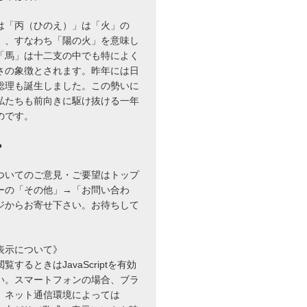
は「丙（ひのえ）」は「火」の
」、すなわち「陽の火」を意味し
「馬」は十二支の中でも特によく
さの象徴とされます。昨年には日
総理も誕生しました。この勢いに
私たちも前向きに駆け抜ける一年
のです。
●
ついてのご意見・ご要望はトップ
ーの「その他」→「お問い合わ
ジからお寄せ下さい。お待ちして
表示について》
するときはJavaScriptを有効
い。スマートフォンの場合、ブラ
、ネット通信環境によっては