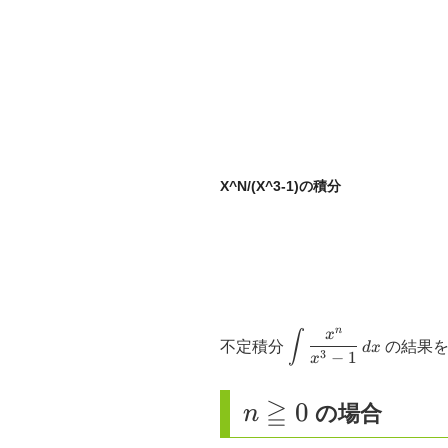
X^N/(X^3-1)の積分
n
∫
x
\small
不定積分
の結果を
d
x
−
1
3
\displaystyle
x
\int
≧
\dfrac{x^{n}}
n
0
の場合
n
{x^{3}-1}
\geqq