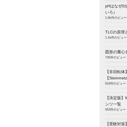
pHはなぜ0
いろ）
1.6k件のビュー
TLCの原理
1.1k件のビュー
図形の重心
735件のビュー
【非回転体
【Steinmetz
616件のビュー
【決定版】
ンツ一覧
553件のビュー
【受験対策