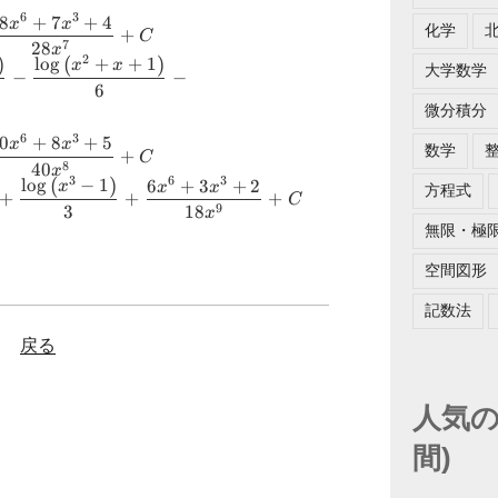
rt{3}}{3}
6
3
{\left(x^{2}
8
+
7
+
4
x
x
3} +
化学
+
C
ight)}}{6} +
28
7
x
^{3} + 2}
)
(
)
2
l
o
g
+
+
1
x
x
大学数学
rt{3}
−
−
} +C
6
{\left(x-1
ame{atan}
微分積分
}-
ac{2
6
3
{\left(x^{2}
0
+
8
+
5
x
x
}{3} +
数学
+
C
ght)}}{6}-
40
8
x
rt{3}}{3}
(
)
3
6
3
l
o
g
−
1
6
+
3
+
2
log{\left(x
x
x
x
方程式
rt{3}
+
+
+
3} +
C
3
18
9
x
ame{atan}
x^{6} + 7
無限・極
g{\left(x^{3}-1
ac{2
{28 x^{7}}
3} + \dfrac{6
}{3} +
空間図形
 x^{3} + 2}{18
rt{3}}{3}
記数法
C
3} +
戻る
x^{6} + 8
{40 x^{8}}
人気の
間)