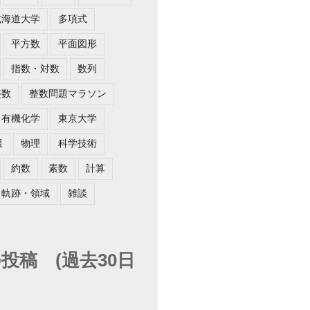
北海道大学
多項式
平方数
平面図形
指数・対数
数列
整数
整数問題マラソン
有機化学
東京大学
限
物理
科学技術
約数
素数
計算
軌跡・領域
雑談
投稿 (過去30日