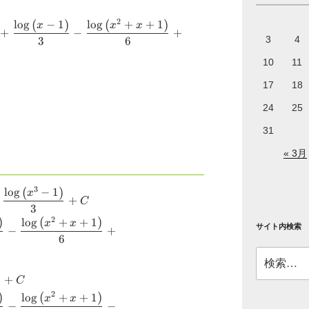
ft(x-1
 +
(
)
(
)
2
l
o
g
−
1
l
o
g
+
+
1
}}{3}
c{x^{8}}
x
x
x
ft(x^{2}
+
−
+
3
4
+C
3
6
^{5}}
)}}{6}-
^{2}}
}
10
11
{atan}
17
18
ft(x-1
24
25
 +
ft(x^{2}
}}{3}
31
)}}{6} +
+C
}
« 3月
{atan}
(
)
3
l
o
g
−
1
g{\left(x
x
 +
+
C
3
}}{3}
)
(
)
2
l
o
g
+
+
1
x
x
{\left(x^{3}-1
サイト内検索
−
+
+C
6
{\left(x-1
} +C
}-
検
索:
{\left(x^{2}
+
C
ight)}}{6} +
)
(
)
2
l
o
g
+
+
1
x
x
rt{3}
−
−