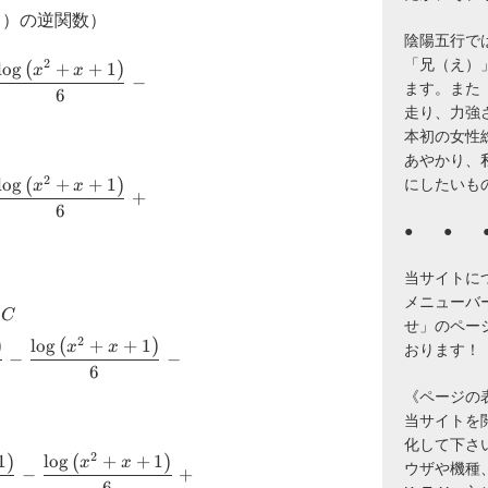
ト）の逆関数）
陰陽五行で
「兄（え）
(
)
2
l
o
g
+
+
1
x
x
−
ます。また
6
ft(x-1
走り、力強
本初の女性
ft(x^{2}
あやかり、
)}}{6}-
(
)
2
l
o
g
+
+
1
にしたいも
x
x
}
+
6
ft(x-1
{atan}
● ● 
ft(x^{2}
 +
当サイトに
)}}{6} +
}}{3}
メニューバ
}
C
+C
ft(x^{3}-1
せ」のペー
{atan}
)
(
)
2
l
o
g
+
+
1
x
x
おります！
+C
−
−
6
ft(x-1
 +
《ページの
}}{3}
ft(x^{2}
当サイトを閲覧
+C
化して下さ
)}}{6}-
)
(
)
2
1
l
o
g
+
+
1
c{x^{2}}
x
x
ウザや機種
}
−
+
6