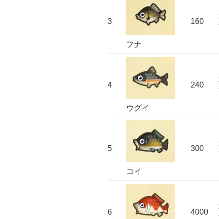
3
160
フナ
4
240
ウグイ
5
300
コイ
6
4000