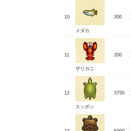
10
300
メダカ
11
200
ザリガニ
12
3750
スッポン
13
5000