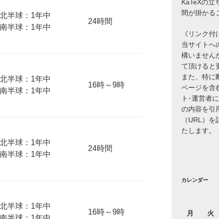
KaTeXの
間が掛かる
北半球：1年中
24時間
南半球：1年中
《リンク付
当サイトへ
構いません
て頂けると
また、特に
北半球：1年中
16時～9時
ページを含
南半球：1年中
ト･運営者
の内容を引
（URL）
たします。
北半球：1年中
24時間
南半球：1年中
カレンダー
北半球：1年中
16時～9時
月
火
南半球：1年中