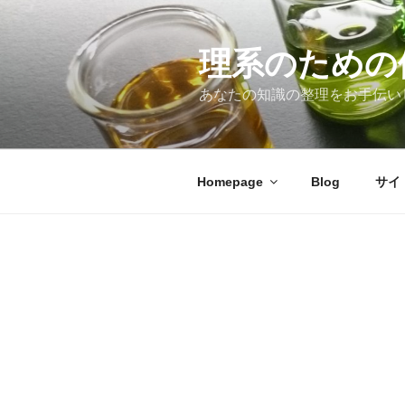
コ
ン
テ
理系のための
ン
あなたの知識の整理をお手伝い
ツ
へ
ス
キ
Homepage
Blog
サイ
ッ
プ