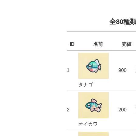
全80種
ID
名前
売値
1
900
タナゴ
2
200
オイカワ