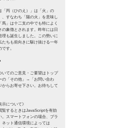
は「丙（ひのえ）」は「火」の
」、すなわち「陽の火」を意味し
「馬」は十二支の中でも特によく
さの象徴とされます。昨年には日
総理も誕生しました。この勢いに
私たちも前向きに駆け抜ける一年
のです。
●
ついてのご意見・ご要望はトップ
ーの「その他」→「お問い合わ
ジからお寄せ下さい。お待ちして
表示について》
するときはJavaScriptを有効
い。スマートフォンの場合、ブラ
、ネット通信環境によっては