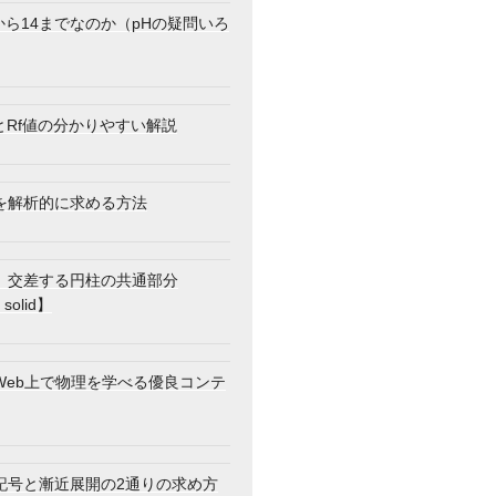
から14までなのか（pHの疑問いろ
とRf値の分かりやすい解説
を解析的に求める方法
】交差する円柱の共通部分
 solid】
Web上で物理を学べる優良コンテ
記号と漸近展開の2通りの求め方