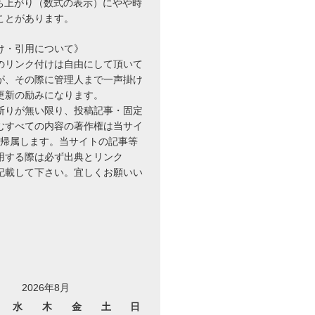
立ち上がり（数式の表示）にやや時
ことがあります。
け・引用について》
のリンク付けは自由にして頂いて
が、その際に管理人まで一声掛け
更新の励みになります。
断りが無い限り、投稿記事・固定
むすべての内容の著作権は当サイ
に帰属します。当サイトの記事等
用する際は必ず出典とリンク
を記載して下さい。宜しくお願いい
2026年8月
水
木
金
土
日