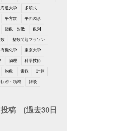
北海道大学
多項式
平方数
平面図形
指数・対数
数列
整数
整数問題マラソン
有機化学
東京大学
限
物理
科学技術
約数
素数
計算
軌跡・領域
雑談
投稿 (過去30日