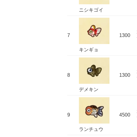
ニシキゴイ
7
1300
キンギョ
8
1300
デメキン
9
4500
ランチュウ