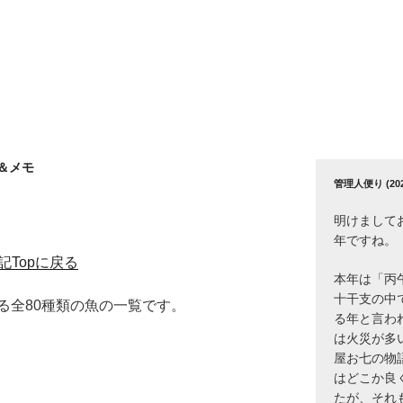
＆メモ
管理人便り (2026
明けまして
年ですね。
記Topに戻る
本年は「丙
十干支の中
る全80種類の魚の一覧です。
る年と言わ
は火災が多
屋お七の物
はどこか良
たが、それ