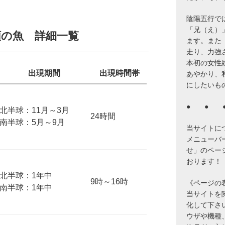
陰陽五行で
「兄（え）
類の魚 詳細一覧
ます。また
走り、力強
本初の女性
出現期間
出現時間帯
あやかり、
にしたいも
● ● 
北半球：11月～3月
24時間
南半球：5月～9月
当サイトに
メニューバ
せ」のペー
おります！
北半球：1年中
9時～16時
《ページの
南半球：1年中
当サイトを閲覧
化して下さ
ウザや機種