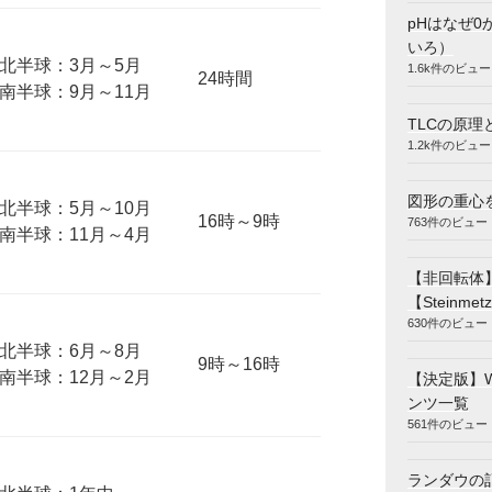
pHはなぜ0
いろ）
北半球：3月～5月
1.6k件のビュー
24時間
南半球：9月～11月
TLCの原理
1.2k件のビュー
図形の重心
北半球：5月～10月
16時～9時
763件のビュー
南半球：11月～4月
【非回転体
【Steinmetz
630件のビュー
北半球：6月～8月
9時～16時
南半球：12月～2月
【決定版】
ンツ一覧
561件のビュー
ランダウの