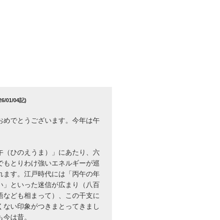
/01/04記)
おめでとうございます。今年は午
午（ひのえうま）」にあたり、六
でもとりわけ強いエネルギーが巡
れます。江戸時代には「丙午の年
い」といった迷信が広まり（八百
語なども相まって）、この干支に
くない印象がつきまとってきまし
も今は昔。