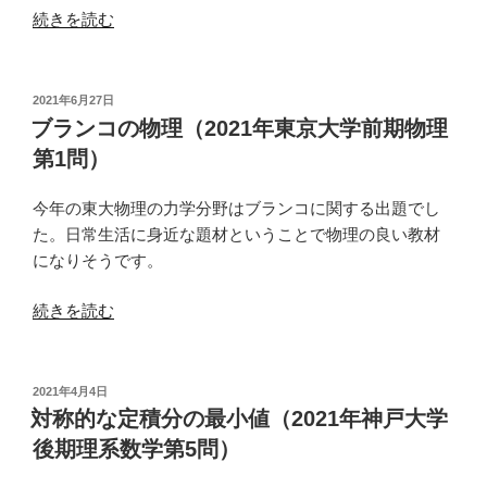
の
学
年
“n
続きを読む
(商)
早
乗
数
稲
根
学
田
絡
投
2021年6月27日
第
大
稿
み
ブランコの物理（2021年東京大学前期物理
2
日:
学
の
第1問）
問）”
(社
極
の
会)
限
今年の東大物理の力学分野はブランコに関する出題でし
数
（2020
た。日常生活に身近な題材ということで物理の良い教材
学
年
になりそうです。
第
東
3
北
“ブ
続きを読む
問）”
大
ラ
の
学
ン
AO
コ
投
2021年4月4日
入
稿
の
対称的な定積分の最小値（2021年神戸大学
日:
試
物
後期理系数学第5問）
II
理