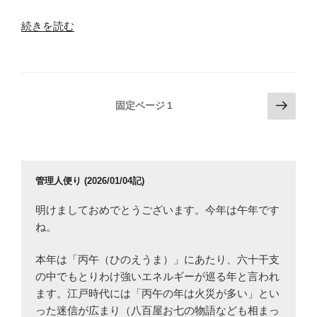
第
数
3
（2021
“複
続きを読む
問）”
年
素
の
山
数
梨
と
大
整
投
次
固定ページ
1
学
数
の
稿
(医)
の
ペ
の
後
融
ー
期
ペ
合
ジ
数
問
ー
管理人便り (2026/01/04記)
学
題
ジ
第
明けましておめでとうございます。今年は午年です
（2021
送
4
ね。
年
り
問）”
大
本年は「丙午（ひのえうま）」にあたり、六十干支
の
阪
の中でもとりわけ強いエネルギーが巡る年と言われ
市
ます。江戸時代には「丙午の年は火災が多い」とい
立
った迷信が広まり（八百屋お七の物語なども相まっ
大