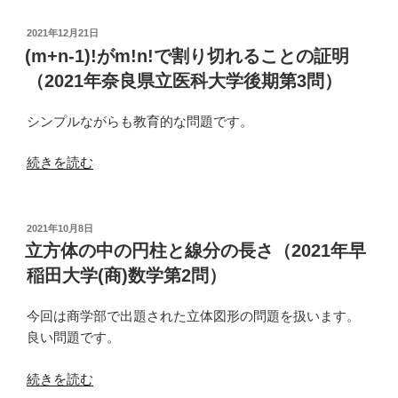
キ
型
投
2021年12月21日
稿
の
(m+n-1)!がm!n!で割り切れることの証明
日:
連
（2021年奈良県立医科大学後期第3問）
立
漸
シンプルながらも教育的な問題です。
化
式
“(m+n-
続きを読む
（2021
1)!
年
が
島
m!n!
投
2021年10月8日
根
稿
で
立方体の中の円柱と線分の長さ（2021年早
日:
大
割
稲田大学(商)数学第2問）
学
り
理
切
今回は商学部で出題された立体図形の問題を扱います。
系
れ
良い問題です。
数
る
学
こ
“立
続きを読む
第
と