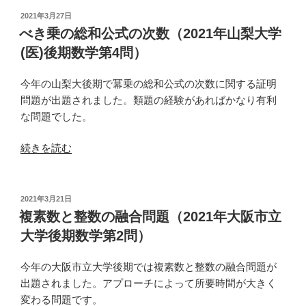
大
昇
投
2021年3月27日
学
稿
り
べき乗の総和公式の次数（2021年山梨大学
日:
後
方
(医)後期数学第4問）
期
の
理
数
今年の山梨大後期で冪乗の総和公式の次数に関する証明
系
列
問題が出題されました。類題の経験があればかなり有利
数
（2021
な問題でした。
学
年
第
浜
“べ
続きを読む
5
松
き
問）”
医
乗
の
科
の
投
2021年3月21日
大
稿
総
複素数と整数の融合問題（2021年大阪市立
日:
学
和
大学後期数学第2問）
前
公
期
式
今年の大阪市立大学後期では複素数と整数の融合問題が
数
の
出題されました。アプローチによって所要時間が大きく
学
次
変わる問題です。