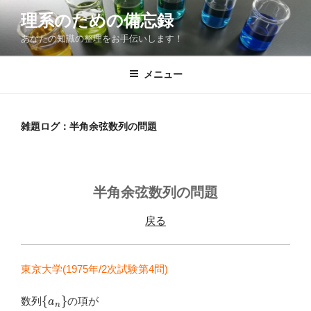
コ
理系のための備忘録
ン
あなたの知識の整理をお手伝いします！
テ
ン
ツ
メニュー
へ
ス
キ
雑題ログ：半角余弦数列の問題
ッ
プ
半角余弦数列の問題
戻る
東京大学(1975年/2次試験第4問)
\
{
}
数列
の項が
a
n