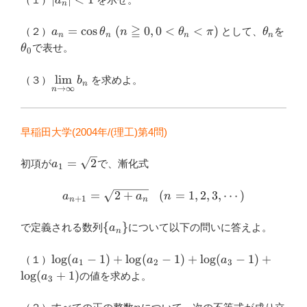
a
n
<1
≧
a_n=\cos {\theta}_n
{\theta
{\t
=
c
o
s
(
0
,
0
<
<
)
（２）
として、
を
a
θ
n
θ
π
θ
n
n
n
n
\ (n \geqq
で表せ。
θ
0
0,0<{\theta}_n<\pi)
\displaystyle
l
i
m
（３）
を求めよ。
b
n
→
∞
n
\lim_{n \to
\infty} b_n
早稲田大学(2004年/(理工)第4問)
a_1=\sqrt{2}
=
2
初項が
で、漸化式
a
1
a_{n+1}=\sqrt{2+a_n}
(n=1,2,3,\cdots)
=
2
+
(
=
1
,
2
,
3
,
⋯
)
a
a
n
+
1
n
n
\
{
}
で定義される数列
について以下の問いに答えよ。
a
n
{a_n\}
\log
l
o
g
(
−
1
)
+
l
o
g
(
−
1
)
+
l
o
g
(
−
1
)
+
（１）
a
a
a
1
2
3
(a_1-
l
o
g
(
+
1
)
の値を求めよ。
a
3
1)+\log
(a_2-
n