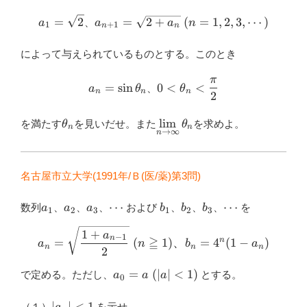
{a_n\}
a_1=\sqrt{2}
a_{n+1}=\sqrt{2+a_n}
(n=1,2,3,\cdots)
=
2
=
2
+
(
=
1
,
2
,
3
,
⋯
)
、
a
a
a
n
1
+
1
n
n
によって与えられているものとする。このとき
π
a_n=\sin
0<{\theta}_n<\dfrac{\pi}
=
s
i
n
0
<
<
、
a
θ
θ
n
n
n
2
{\theta}_n
{2}
{\theta}_n
\displaystyle
l
i
m
を満たす
を見いだせ。また
を求めよ。
θ
θ
n
n
→
∞
n
\lim_{n \to
\infty}
{\theta}_n
名古屋市立大学(1991年/Ｂ(医/薬)第3問)
a_1
a_2
a_3
\cdots
b_1
b_2
b_3
\cdots
⋯
⋯
数列
、
、
、
および
、
、
、
を
a
a
a
b
b
b
1
2
3
1
2
3
a_n=\sqrt{\dfrac{1+a_{n-1
1
+
a
−
1
n
≧
n
=
(
1
)
、
=
4
(
1
−
)
a
n
b
a
n
n
n
2
a_0=a
=
(
∣
∣
<
1
)
で定める。ただし、
とする。
a
a
a
0
\ (|a|
<1)
|a_n|
∣
∣
<
1
（１）
を示せ。