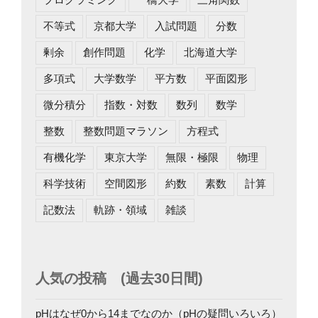
不等式
京都大学
入試問題
分数
剰余
創作問題
化学
北海道大学
多項式
大学数学
平方数
平面図形
微分積分
指数・対数
数列
数学
整数
整数問題マラソン
方程式
有機化学
東京大学
無限・極限
物理
科学技術
空間図形
約数
素数
計算
記数法
軌跡・領域
雑談
人気の投稿 (過去30日間)
pHはなぜ0から14までなのか（pHの疑問いろいろ）