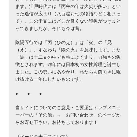
ます。江戸時代には「丙午の年は火災が多い」とい
った迷信が広まり（八百屋お七の物語なども相まっ
て）、この干支にはどこか良くない印象がつきまと
ってきましたが、それも今は昔。
陰陽五行では「丙（ひのえ）」は「火」の「兄
（え）」、すなわち「陽の火」を意味します。また
「馬」は十二支の中でも特によく走り、力強さの象
徴とされます。昨年には日本初の女性総理も誕生し
ました。この勢いにあやかり、私たちも前向きに駆
け抜ける一年にしたいものです。
● ● ●
当サイトについてのご意見・ご要望はトップメニュ
ーバーの「その他」→「お問い合わせ」のページか
らお寄せ下さい。お待ちしております！
《ページの表示について》