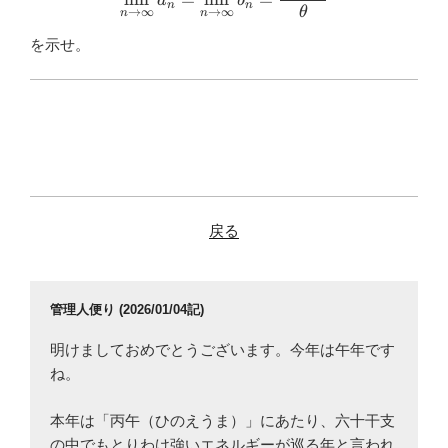
a
b
n
n
θ
→
∞
→
∞
n
n
を示せ。
戻る
管理人便り (2026/01/04記)
明けましておめでとうございます。今年は午年です
ね。
本年は「丙午（ひのえうま）」にあたり、六十干支
の中でもとりわけ強いエネルギーが巡る年と言われ