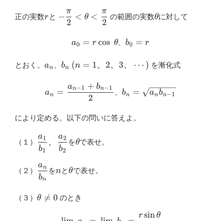
π
π
r
-\dfrac{\pi}{2}
\theta
−
<
<
正の実数
と
の範囲の実数
に対して
r
θ
θ
2
2
<\theta<\dfrac{\pi}
{2}
a_0=r
b_0=r
=
c
o
s
⁡
=
、
a
r
θ
b
r
0
0
\cos ⁡\theta
a_n
b_n
(n=1、
(
=
1
、
2
、
3
、
⋯
)
とおく。
、
を漸化式
a
b
n
n
n
2、
3、\cdots)
+
a
b
a_n=\dfrac{a_{n−1}+b_{n−1}}
b_n=\sqrt{a_n
−
1
−
1
n
n
=
=
、
a
b
a
b
−
1
n
n
n
n
{2}
b_{n−1}}
2
により定める。以下の問いに答えよ。
a
a
1
2
\dfrac{a_1}
\theta
、
（１）
を
で表せ。
θ
b
b
{b_1}、
1
2
\dfrac{a_2}
a
\dfrac{a_n}
n
\theta
n
{b_2}
（２）
を
と
で表せ。
n
θ
b
{b_n}
n
\theta

=
0
（３）
のとき
θ
\ne 0
s
i
n
r
θ
\displaystyle \lim_{n \to \
l
i
m
=
l
i
m
=