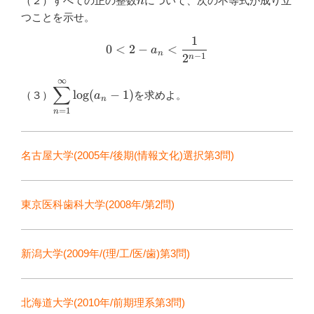
（２）すべての正の整数
について、次の不等式が成り立
n
1)+\log
つことを示せ。
(a_3-
1)+\log
1
0<2-a_n<\dfrac{1}{2^{n-1
0
<
2
−
<
a
(a_3+1)
n
−
1
2
n
∞
\displaystyle
∑
l
o
g
(
−
1
)
（３）
を求めよ。
a
\sum^{\infty}_{n=1}
n
=
1
\log (a_n-1)
n
名古屋大学(2005年/後期(情報文化)選択第3問)
東京医科歯科大学(2008年/第2問)
新潟大学(2009年/(理/工/医/歯)第3問)
北海道大学(2010年/前期理系第3問)