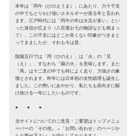
本年は「丙午（ひのえうま）」にあたり、六十干支
の中でもとりわけ強いエネルギーが巡る年と言われ
ます。江戸時代には「丙午の年は火災が多い」とい
った迷信が広まり（八百屋お七の物語なども相まっ
て）、この干支にはどこか良くない印象がつきまと
ってきましたが、それも今は昔。
陰陽五行では「丙（ひのえ）」は「火」の「兄
（え）」、すなわち「陽の火」を意味します。また
「馬」は十二支の中でも特によく走り、力強さの象
徴とされます。昨年には日本初の女性総理も誕生し
ました。この勢いにあやかり、私たちも前向きに駆
け抜ける一年にしたいものです。
● ● ●
当サイトについてのご意見・ご要望はトップメニュ
ーバーの「その他」→「お問い合わせ」のページか
らお寄せ下さい。お待ちしております！