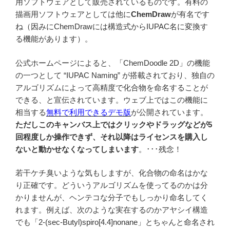
用ソフトウェアとして販売されているものです。有料の
描画用ソフトウェアとしては他に
ChemDraw
が有名です
ね（因みにChemDrawには構造式からIUPAC名に変換す
る機能があります）。
公式ホームページによると、「ChemDoodle 2D」の機能
の一つとして “IUPAC Naming” が搭載されており、独自の
アルゴリズムによって高精度で化合物を命名することが
できる、と宣伝されています。ウェブ上ではこの機能に
相当する
無料で利用できるデモ版
が公開されています。
ただしこのキャンバス上ではクリックやドラッグなどが5
回程度しか操作できず、それ以降はライセンスを購入し
ないと動かせなくなってしまいます
。･･･残念！
若干ケチ臭いような気もしますが、化合物の命名はかな
り正確です。どういうアルゴリズムを使ってるのかは分
かりませんが、ヘンテコな分子でもしっかり命名してく
れます。例えば、次のような実在するのかアヤシイ構造
でも「2-(sec-Butyl)spiro[4.4]nonane」とちゃんと命名され