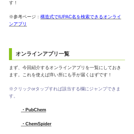
す！
o
o
※参考ページ：
構造式でIUPAC名を検索できるオンライ
k
ンアプリ
オンラインアプリ一覧
まず、今回紹介するオンラインアプリを一覧にしておき
ます。これを使えば痒い所にも手が届くはずです！
※クリックorタップすれば該当する欄にジャンプできま
す。
・PubChem
・ChemSpider