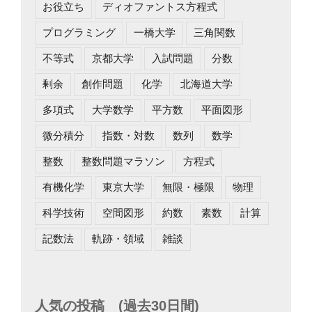
お役立ち
ディオファントス方程式
プログラミング
一橋大学
三角関数
不等式
京都大学
入試問題
分数
剰余
創作問題
化学
北海道大学
多項式
大学数学
平方数
平面図形
微分積分
指数・対数
数列
数学
整数
整数問題マラソン
方程式
有機化学
東京大学
無限・極限
物理
科学技術
空間図形
約数
素数
計算
記数法
軌跡・領域
雑談
人気の投稿 (過去30日間)