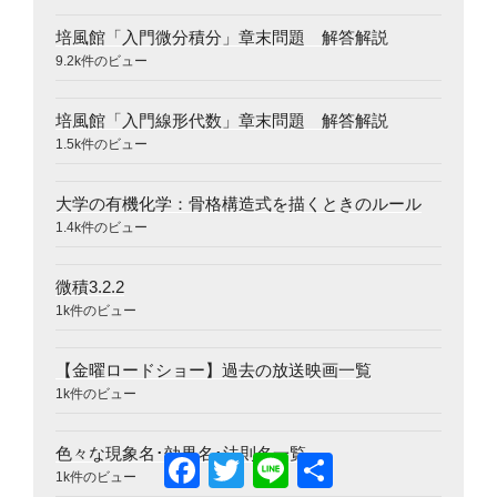
培風館「入門微分積分」章末問題 解答解説
9.2k件のビュー
培風館「入門線形代数」章末問題 解答解説
1.5k件のビュー
大学の有機化学：骨格構造式を描くときのルール
1.4k件のビュー
微積3.2.2
1k件のビュー
【金曜ロードショー】過去の放送映画一覧
1k件のビュー
色々な現象名･効果名･法則名一覧
Facebook
Twitter
Line
共
1k件のビュー
有