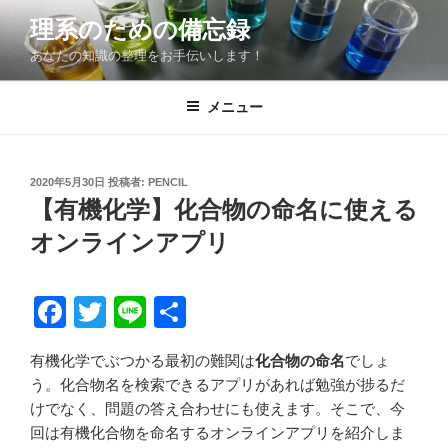
コ
理系のための備忘録
ン
あなたの知識の整理をお手伝いします！
テ
ン
ツ
メニュー
へ
ス
キ
投
2020年5月30日
投稿者:
PENCIL
稿
ッ
【有機化学】化合物の命名に使える
日:
プ
オンラインアプリ
F
T
Li
共
a
wi
n
有
有機化学でぶつかる最初の難関は
化合物の命名
でしょ
c
tt
e
う。
化合物名を検索できるアプリがあれば勉強が捗るだ
e
er
けでなく、問題の答え合わせにも使えます。そこで、今
b
回は有機化合物を命名するオンラインアプリを紹介しま