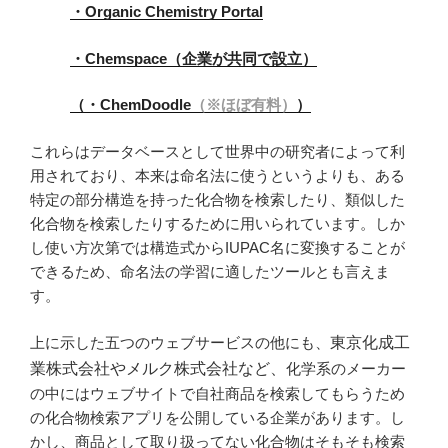
・Organic Chemistry Portal
・Chemspace（企業が共同で設立）
（・ChemDoodle
（
※
ほぼ
有
料）
）
これらはデータベースとして世界中の研究者によって利
用されており、本来は命名法に使うというよりも、ある
特定の部分構造を持った化合物を検索したり、類似した
化合物を検索したりするために用いられています。しか
し使い方次第では構造式からIUPAC名に変換することが
できるため、命名法の学習に適したツールとも言えま
す。
上に示した五つのウェブサービスの他にも、
東京化成工
業株式会社やメルク株式会社など、
化学系のメーカー
の中にはウェブサイトで自社商品を検索してもらうため
の化合物検索アプリを公開している企業があります。し
かし、商品として取り扱ってない化合物はそもそも検索