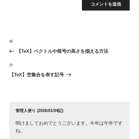
投
前
前
稿
の
【TeX】ベクトルや根号の高さを揃える方法
ナ
投
ビ
稿
次
次
ゲ
の
【TeX】空集合を表す記号
投
ー
稿
シ
ョ
ン
管理人便り (2026/01/04記)
明けましておめでとうございます。今年は午年です
ね。