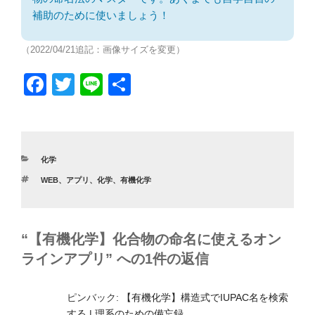
補助のために使いましょう！
（2022/04/21追記：画像サイズを変更）
F
T
Li
共
a
wi
n
有
c
tt
e
e
er
カ
化学
b
テ
タ
WEB
、
アプリ
、
化学
、
有機化学
ゴ
o
グ
リ
ー
o
k
“【有機化学】化合物の命名に使えるオン
ラインアプリ” への1件の返信
ピンバック:
【有機化学】構造式でIUPAC名を検索
する | 理系のための備忘録