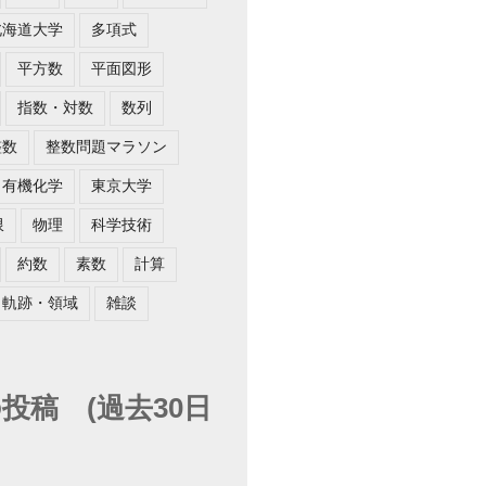
北海道大学
多項式
平方数
平面図形
指数・対数
数列
整数
整数問題マラソン
有機化学
東京大学
限
物理
科学技術
約数
素数
計算
軌跡・領域
雑談
投稿 (過去30日