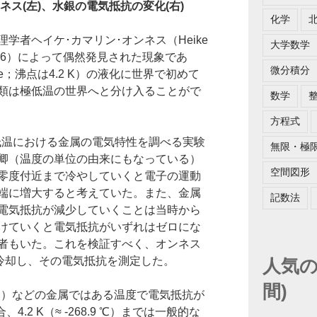
ネス(左)、水銀の電気抵抗の変化(右)
化学
学者ヘイケ･カマリン･オンネス（Heike
大学数学
53～1926）によって偶然発見された現象であ
微分積分
e；沸点は4.2 K）の液化に世界で初めて
類は極低温の世界へと分け入ることがで
数学
方程式
極低温における金属の電気特性を調べる実験
無限・極
卿（温度の単位の由来にもなっている）
空間図形
零度付近まで冷やしていくと電子の運動
端に増大すると考えていた。また、金属
記数法
電気抵抗が減少していくことは当時から
けていくと電気抵抗がいずれはゼロにな
者もいた。これを検証すべく、オンネス
冷却し、その電気抵抗を測定した。
人気の
間)
g）などの金属ではある温度で電気抵抗が
4.2 K（≈ -268.9 ℃）までは一般的な