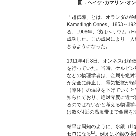
図．ヘイケ･カマリン･オン
「超伝導」とは、オランダの物理
Kamerlingh Onnes、18
る。1908年、彼はヘリウム（H
成功した。この成果により、人
きるようになった。
1911年4月8日、オンネスは
を行っていた。当時、ケルビン
などの物理学者は、金属を絶対
が完全に静止し、電気抵抗が極
（導体）の温度を下げていくと
知られており、絶対零度に近づ
るのではないかと考える物理学
は数K付近の温度帯まで金属を
結果は周知のように、水銀（H
[1]
ゼロになる
。例えば水銀の場合、