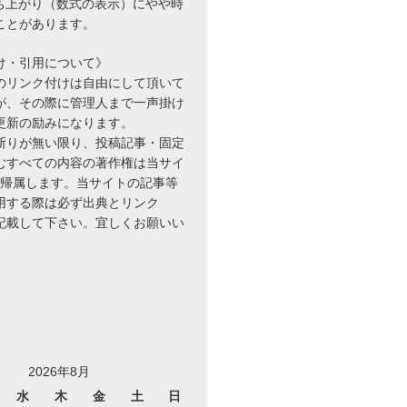
立ち上がり（数式の表示）にやや時
ことがあります。
け・引用について》
のリンク付けは自由にして頂いて
が、その際に管理人まで一声掛け
更新の励みになります。
断りが無い限り、投稿記事・固定
むすべての内容の著作権は当サイ
に帰属します。当サイトの記事等
用する際は必ず出典とリンク
を記載して下さい。宜しくお願いい
2026年8月
水
木
金
土
日