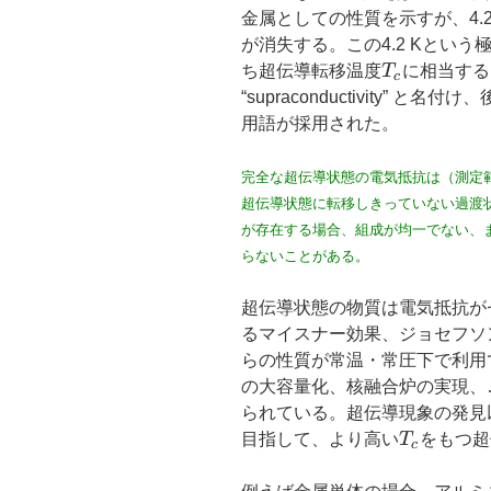
金属としての性質を示すが、4.
が消失する。この4.2 Kとい
T_c
ち超伝導転移温度
T
に相当する
c
“supraconductivity” と名付け
用語が採用された。
完全な超伝導状態の電気抵抗は（測定
超伝導状態に転移しきっていない過渡
が存在する場合、組成が均一でない、
らないことがある。
超伝導状態の物質は電気抵抗が
るマイスナー効果、ジョセフソ
らの性質が常温・常圧下で利用
の大容量化、核融合炉の実現、
られている。超伝導現象の発見
T_c
目指して、より高い
T
をもつ超
c