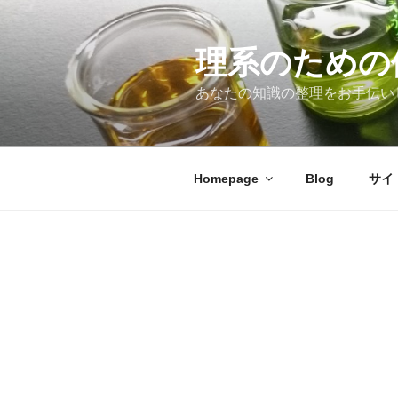
コ
ン
テ
理系のための
ン
あなたの知識の整理をお手伝い
ツ
へ
ス
キ
Homepage
Blog
サイ
ッ
プ