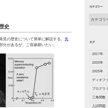
カテゴリー
カ
テ
歴史
ゴ
リ
ー
発見の歴史について簡単に解説する。
先
タグ
部分があるが、ご容赦願いたい。
2017年
2020年
2025年
ディオフ
プログラ
三角関数
入試問題