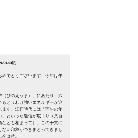
/01/04記)
おめでとうございます。今年は午
午（ひのえうま）」にあたり、六
でもとりわけ強いエネルギーが巡
れます。江戸時代には「丙午の年
い」といった迷信が広まり（八百
語なども相まって）、この干支に
くない印象がつきまとってきまし
も今は昔。