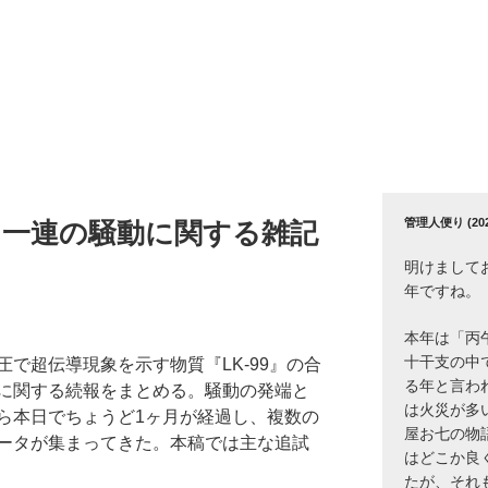
管理人便り (2026
果と一連の騒動に関する雑記
明けまして
年ですね。
本年は「丙
十干支の中
で超伝導現象を示す物質『LK-99』の合
る年と言わ
に関する続報をまとめる。騒動の発端と
は火災が多
ら本日でちょうど1ヶ月が経過し、複数の
屋お七の物
ータが集まってきた。本稿では主な追試
はどこか良
たが、それ