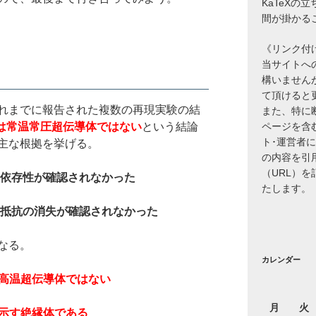
KaTeXの
間が掛かる
《リンク付
当サイトへ
構いません
て頂けると
れまでに報告された複数の再現実験の結
また、特に
99は常温常圧超伝導体ではない
という結論
ページを含
ト･運営者
主な根拠を挙げる。
の内容を引
（URL）
度依存性が確認されなかった
たします。
抵抗の消失が確認されなかった
なる。
カレンダー
体や高温超伝導体ではない
月
火
を示す絶縁体である