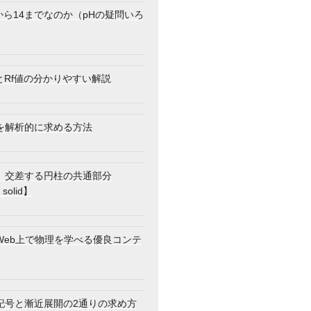
から14までなのか（pHの疑問いろ
とRf値の分かりやすい解説
を解析的に求める方法
】交差する円柱の共通部分
 solid】
Web上で物理を学べる優良コンテ
記号と漸近展開の2通りの求め方