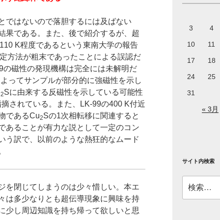
とではないので落胆するには及ばない
3
4
結果である。また、後で紹介するが、超
10
11
110 K程度であるという東南大学の報告
定方法が粗末であったことによる誤認だ
17
18
99の磁性の発現機構は完全には未解明だ
24
25
によってサンプルが部分的に強磁性を示し
u
Sに由来する反磁性を示している可能性
31
2
されている。また、LK-99の400 K付近
« 3月
物であるCu
Sの1次相転移に関連すると
2
であることが有力な説として一定のコン
いう訳で、以前のような熱狂的なムード
。
サイト内検索
検
ジを閉じてしまうのは少々惜しい。本エ
索:
々は多少なりとも超伝導現象に興味を持
に少し周辺知識を持ち帰って欲しいと思