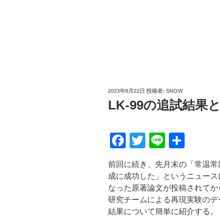
投
2023年8月22日
投稿者:
SNOW
稿
LK-99の追試結
日:
F
T
Li
共
a
wi
n
有
前回に続き、先月末の「常温常圧
c
tt
e
成に成功した」というニュース
e
er
なった原著論文が投稿されてか
b
研究チームによる再現実験のデ
結果について簡単に紹介する。
o