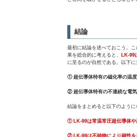
結論
最初に結論を述べておこう。こ
果を総合的に考えると、
LK-
に至るのが自然である。以下に
① 超伝導体特有の磁化率の温
②
超伝導体特有の不連続な電気
結論をまとめると以下のように
① LK-99は常温常圧超伝導
② LK-99は不純物により磁性