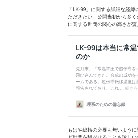
o
「LK-99」に関する詳細な経
k
ただきたい。公開当初から多く
に関する世間の関心の高さが窺
もはや総括の必要も無いように
ど世間を騒がせることも珍しい