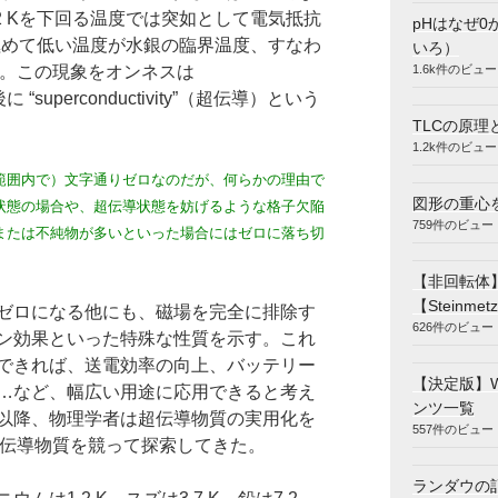
2 Kを下回る温度では突如として電気抵抗
pHはなぜ0
う極めて低い温度が水銀の臨界温度、すなわ
いろ）
1.6k件のビュー
。この現象をオンネスは
、後に “superconductivity”（超伝導）という
TLCの原理
1.2k件のビュー
範囲内で）文字通りゼロなのだが、何らかの理由で
図形の重心
状態の場合や、超伝導状態を妨げるような格子欠陥
759件のビュー
または不純物が多いといった場合にはゼロに落ち切
【非回転体
【Steinmetz
ゼロになる他にも、磁場を完全に排除す
626件のビュー
ン効果といった特殊な性質を示す。これ
できれば、送電効率の向上、バッテリー
【決定版】
…など、幅広い用途に応用できると考え
ンツ一覧
以降、物理学者は超伝導物質の実用化を
557件のビュー
伝導物質を競って探索してきた。
ランダウの