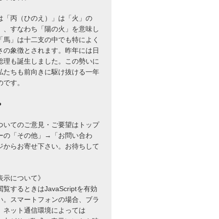
は「丙（ひのえ）」は「火」の
」、すなわち「陽の火」を意味し
「馬」は十二支の中でも特によく
さの象徴とされます。昨年には日
総理も誕生しました。この勢いに
私たちも前向きに駆け抜ける一年
のです。
●
ついてのご意見・ご要望はトップ
ーの「その他」→「お問い合わ
ジからお寄せ下さい。お待ちして
表示について》
するときはJavaScriptを有効
い。スマートフォンの場合、ブラ
、ネット通信環境によっては