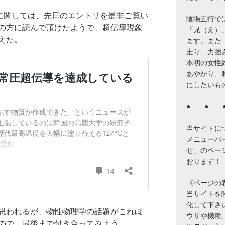
緯に関しては、先日のエントリを是非ご覧い
陰陽五行で
の方に読んで頂けたようで、超伝導現象
「兄（え）
えた。
ます。また
走り、力強
本初の女性
あやかり、
にしたいも
● ● 
当サイトに
メニューバ
せ」のペー
おります！
《ページの
当サイトを閲覧
化して下さ
思われるが、物性物理学の話題がこれほ
ウザや機種
ので、最後まで付き合ってみよう。