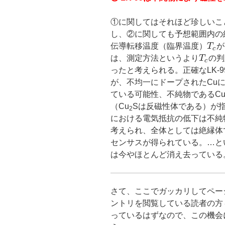
①に関してはそれほど珍しいこ
し、②に関しても予想範囲内の
T_c
伝導転移温度（臨界温度）
T
が
c
T_c
は、測定方法というより
T
の判
c
ったと考えられる。正確なLK-
が、不均一にドープされたCu
ている可能性、不純物であるC
（Cu
Sは反磁性体である）が指摘
2
における電気抵抗の低下は不純
考えられ、全体としては絶縁体
センサスが得られている。…と
は今やほとんど消え去っている
さて、ここでガッカリしてペー
ントリを閲覧している読者の方
っているはずなので、この機会