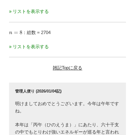
» リストを表示する
n=8
=
8
：総数 = 2704
n
» リストを表示する
雑記Topに戻る
管理人便り (2026/01/04記)
明けましておめでとうございます。今年は午年です
ね。
本年は「丙午（ひのえうま）」にあたり、六十干支
の中でもとりわけ強いエネルギーが巡る年と言われ