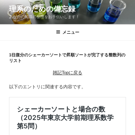
コ
理系のための備忘録
ン
あなたの知識の整理をお手伝いします！
テ
ン
ツ
メニュー
へ
ス
キ
1往復分のシェーカーソートで昇順ソートが完了する整数列の
リスト
ッ
プ
雑記Topに戻る
以下のエントリに関連する内容です。