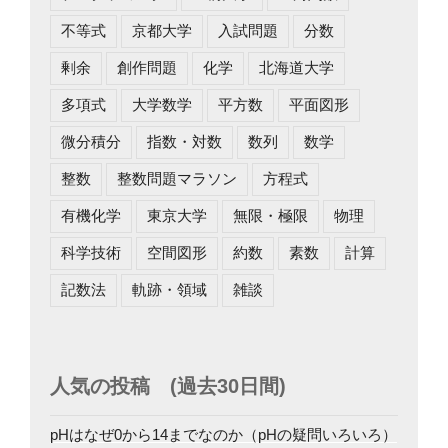
不等式
京都大学
入試問題
分数
剰余
創作問題
化学
北海道大学
多項式
大学数学
平方数
平面図形
微分積分
指数・対数
数列
数学
整数
整数問題マラソン
方程式
有機化学
東京大学
無限・極限
物理
科学技術
空間図形
約数
素数
計算
記数法
軌跡・領域
雑談
人気の投稿 (過去30日間)
pHはなぜ0から14までなのか（pHの疑問いろいろ）