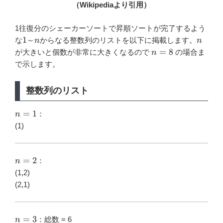
（Wikipediaより引用）
1往復分のシェーカーソートで昇順ソートが完了するよう
1
n
n
1
な
～
からなる整数列のリストを以下に掲載します。
n
n
n=8
=
8
が大きいと個数が非常に大きくなるので
の場合ま
n
で示します。
整数列のリスト
n=1
=
1
：
n
(1)
n=2
=
2
：
n
(1,2)
(2,1)
n=3
=
3
：総数 = 6
n