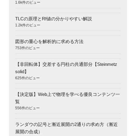
1.6k件のビュー
TLCの原理とRf値の分かりやすい解説
1.2k件のビュー
図形の重心を解析的に求める方法
753件のビュー
【非回転体】交差する円柱の共通部分【Steinmetz
solid】
625件のビュー
【決定版】Web上で物理を学べる優良コンテンツ一
覧
556件のビュー
ランダウの記号と漸近展開の2通りの求め方（漸近
展開の合成）