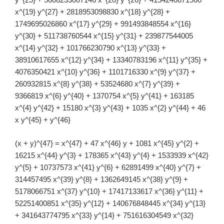
x^{19} y^{27} + 2818953098830 x^{18} y^{28} +
1749695026860 x^{17} y^{29} + 991493848554 x^{16}
y^{30} + 511738760544 x^{15} y^{31} + 239877544005
x^{14} y^{32} + 101766230790 x^{13} y^{33} +
38910617655 x^{12} y^{34} + 13340783196 x^{11} y^{35} +
4076350421 x^{10} y^{36} + 1101716330 x^{9} y^{37} +
260932815 x^{8} y^{38} + 53524680 x^{7} y^{39} +
9366819 x^{6} y^{40} + 1370754 x^{5} y^{41} + 163185
x^{4} y^{42} + 15180 x^{3} y^{43} + 1035 x^{2} y^{44} + 46
x y^{45} + y^{46}
(x + y)^{47} = x^{47} + 47 x^{46} y + 1081 x^{45} y^{2} +
16215 x^{44} y^{3} + 178365 x^{43} y^{4} + 1533939 x^{42}
y^{5} + 10737573 x^{41} y^{6} + 62891499 x^{40} y^{7} +
314457495 x^{39} y^{8} + 1362649145 x^{38} y^{9} +
5178066751 x^{37} y^{10} + 17417133617 x^{36} y^{11} +
52251400851 x^{35} y^{12} + 140676848445 x^{34} y^{13}
+ 341643774795 x^{33} y^{14} + 751616304549 x^{32}