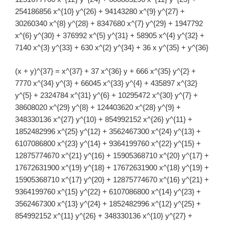
254186856 x^{10} y^{26} + 94143280 x^{9} y^{27} +
30260340 x^{8} y^{28} + 8347680 x^{7} y^{29} + 1947792
x^{6} y^{30} + 376992 x^{5} y^{31} + 58905 x^{4} y^{32} +
7140 x^{3} y^{33} + 630 x^{2} y^{34} + 36 x y^{35} + y^{36}
(x + y)^{37} = x^{37} + 37 x^{36} y + 666 x^{35} y^{2} +
7770 x^{34} y^{3} + 66045 x^{33} y^{4} + 435897 x^{32}
y^{5} + 2324784 x^{31} y^{6} + 10295472 x^{30} y^{7} +
38608020 x^{29} y^{8} + 124403620 x^{28} y^{9} +
348330136 x^{27} y^{10} + 854992152 x^{26} y^{11} +
1852482996 x^{25} y^{12} + 3562467300 x^{24} y^{13} +
6107086800 x^{23} y^{14} + 9364199760 x^{22} y^{15} +
12875774670 x^{21} y^{16} + 15905368710 x^{20} y^{17} +
17672631900 x^{19} y^{18} + 17672631900 x^{18} y^{19} +
15905368710 x^{17} y^{20} + 12875774670 x^{16} y^{21} +
9364199760 x^{15} y^{22} + 6107086800 x^{14} y^{23} +
3562467300 x^{13} y^{24} + 1852482996 x^{12} y^{25} +
854992152 x^{11} y^{26} + 348330136 x^{10} y^{27} +