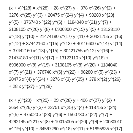
(x + y)^{28} = x^{28} + 28 x^{27} y + 378 x^{26} y^{2} +
3276 x^{25} y^{3} + 20475 x^{24} y^{4} + 98280 x^{23}
y^{5} + 376740 x^{22} y^{6} + 1184040 x^{21} y^{7} +
3108105 x^{20} y^{8} + 6906900 x^{19} y^{9} + 13123110
x^{18} y^{10} + 21474180 x^{17} y^{11} + 30421755 x^{16}
y^{12} + 37442160 x^{15} y^{13} + 40116600 x^{14} y^{14}
+ 37442160 x^{13} y^{15} + 30421755 x^{12} y^{16} +
21474180 x^{11} y^{17} + 13123110 x^{10} y^{18} +
6906900 x^{9} y^{19} + 3108105 x^{8} y^{20} + 1184040
x^{7} y^{21} + 376740 x^{6} y^{22} + 98280 x^{5} y^{23} +
20475 x^{4} y^{24} + 3276 x^{3} y^{25} + 378 x^{2} y^{26}
+ 28 x y^{27} + y^{28}
(x + y)^{29} = x^{29} + 29 x^{28} y + 406 x^{27} y^{2} +
3654 x^{26} y^{3} + 23751 x^{25} y^{4} + 118755 x^{24}
y^{5} + 475020 x^{23} y^{6} + 1560780 x^{22} y^{7} +
4292145 x^{21} y^{8} + 10015005 x^{20} y^{9} + 20030010
x^{19} y^{10} + 34597290 x^{18} y^{11} + 51895935 x^{17}