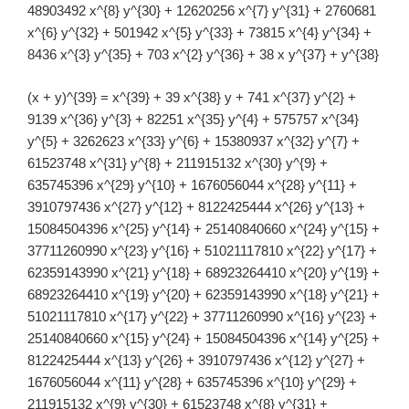
48903492 x^{8} y^{30} + 12620256 x^{7} y^{31} + 2760681
x^{6} y^{32} + 501942 x^{5} y^{33} + 73815 x^{4} y^{34} +
8436 x^{3} y^{35} + 703 x^{2} y^{36} + 38 x y^{37} + y^{38}
(x + y)^{39} = x^{39} + 39 x^{38} y + 741 x^{37} y^{2} +
9139 x^{36} y^{3} + 82251 x^{35} y^{4} + 575757 x^{34}
y^{5} + 3262623 x^{33} y^{6} + 15380937 x^{32} y^{7} +
61523748 x^{31} y^{8} + 211915132 x^{30} y^{9} +
635745396 x^{29} y^{10} + 1676056044 x^{28} y^{11} +
3910797436 x^{27} y^{12} + 8122425444 x^{26} y^{13} +
15084504396 x^{25} y^{14} + 25140840660 x^{24} y^{15} +
37711260990 x^{23} y^{16} + 51021117810 x^{22} y^{17} +
62359143990 x^{21} y^{18} + 68923264410 x^{20} y^{19} +
68923264410 x^{19} y^{20} + 62359143990 x^{18} y^{21} +
51021117810 x^{17} y^{22} + 37711260990 x^{16} y^{23} +
25140840660 x^{15} y^{24} + 15084504396 x^{14} y^{25} +
8122425444 x^{13} y^{26} + 3910797436 x^{12} y^{27} +
1676056044 x^{11} y^{28} + 635745396 x^{10} y^{29} +
211915132 x^{9} y^{30} + 61523748 x^{8} y^{31} +