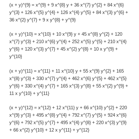
(x + y)^{9} = x^{9} + 9 x^{8} y + 36 x^{7} y^{2} + 84 x^{6}
y^{3} + 126 x^{5} y^{4} + 126 x^{4} y^{5} + 84 x^{3} y^{6} +
36 x^{2} y^{7} + 9 x y^{8} + y^{9}
(x + y)^{10} = x^{10} + 10 x^{9} y + 45 x^{8} y^{2} + 120
x^{7} y^{3} + 210 x^{6} y^{4} + 252 x^{5} y^{5} + 210 x^{4}
y^{6} + 120 x^{3} y^{7} + 45 x^{2} y^{8} + 10 x y^{9} +
y^{10}
(x + y)^{11} = x^{11} + 11 x^{10} y + 55 x^{9} y^{2} + 165
x^{8} y^{3} + 330 x^{7} y^{4} + 462 x^{6} y^{5} + 462 x^{5}
y^{6} + 330 x^{4} y^{7} + 165 x^{3} y^{8} + 55 x^{2} y^{9} +
11 x y^{10} + y^{11}
(x + y)^{12} = x^{12} + 12 x^{11} y + 66 x^{10} y^{2} + 220
x^{9} y^{3} + 495 x^{8} y^{4} + 792 x^{7} y^{5} + 924 x^{6}
y^{6} + 792 x^{5} y^{7} + 495 x^{4} y^{8} + 220 x^{3} y^{9}
+ 66 x^{2} y^{10} + 12 x y^{11} + y^{12}