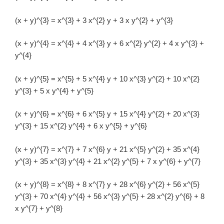
(x + y)^{3} = x^{3} + 3 x^{2} y + 3 x y^{2} + y^{3}
(x + y)^{4} = x^{4} + 4 x^{3} y + 6 x^{2} y^{2} + 4 x y^{3} +
y^{4}
(x + y)^{5} = x^{5} + 5 x^{4} y + 10 x^{3} y^{2} + 10 x^{2}
y^{3} + 5 x y^{4} + y^{5}
(x + y)^{6} = x^{6} + 6 x^{5} y + 15 x^{4} y^{2} + 20 x^{3}
y^{3} + 15 x^{2} y^{4} + 6 x y^{5} + y^{6}
(x + y)^{7} = x^{7} + 7 x^{6} y + 21 x^{5} y^{2} + 35 x^{4}
y^{3} + 35 x^{3} y^{4} + 21 x^{2} y^{5} + 7 x y^{6} + y^{7}
(x + y)^{8} = x^{8} + 8 x^{7} y + 28 x^{6} y^{2} + 56 x^{5}
y^{3} + 70 x^{4} y^{4} + 56 x^{3} y^{5} + 28 x^{2} y^{6} + 8
x y^{7} + y^{8}