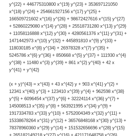
y^{22} + 446775310800 x^{19} y^{23} + 353697121050
x^{18} y^{24} + 254661927156 x^{17} y^{25} +
166509721602 x^{16} y^{26} + 98672427616 x^{15} y^{27}
+ 52860229080 x^{14} y^{28} + 25518731280 x^{13} y^{29}
+ 11058116888 x^{12} y^{30} + 4280561376 x^{11} y^{31} +
1471442973 x^{10} y^{32} + 445891810 x^{9} y^{33} +
118030185 x^{8} y^{34} + 26978328 x^{7} y^{35} +
5245786 x^{6} y^{36} + 850668 x^{5} y^{37} + 111930 x^{4}
y^{38} + 11480 x^{3} y^{39} + 861 x^{2} y^{40} + 42 x
y^{41} + y^{42}
(x + y)^{43} = x^{43} + 43 x^{42} y + 903 x^{41} y^{2} +
12341 x^{40} y^{3} + 123410 x^{39} y^{4} + 962598 x^{38}
y^{5} + 6096454 x^{37} y^{6} + 32224114 x^{36} y^{7} +
145008513 x^{35} y^{8} + 563921995 x^{34} y^{9} +
1917334783 x^{33} y^{10} + 5752004349 x^{32} y^{11} +
15338678264 x^{31} y^{12} + 36576848168 x^{30} y^{13} +
78378960360 x^{29} y^{14} + 151532656696 x^{28} y^{15}
+ 265182149218 x^{27} y^{16} + 421171648758 x^{26}