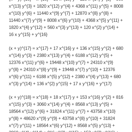
x^{13} y^{3} + 1820 x^{12} y^{4} + 4368 x^{11} y^{5} + 8008
x^{10} y^{6} + 11440 x^{9} y^{7} + 12870 x^{8} y^{8} +
11440 x^{7} y^{9} + 8008 x^{6} y^{10} + 4368 x^{5} y^{11} +
1820 x^{4} y^{12} + 560 x^{3} y^{13} + 120 x^{2} y^{14} +
16 x y^{15} + y^{16}
(x + y)^{17} = x^{17} + 17 x^{16} y + 136 x^{15} y^{2} + 680
x^{14} y^{3} + 2380 x^{13} y^{4} + 6188 x^{12} y^{5} +
12376 x^{11} y^{6} + 19448 x^{10} y^{7} + 24310 x^{9}
y^{8} + 24310 x^{8} y^{9} + 19448 x^{7} y^{10} + 12376
x^{6} y^{11} + 6188 x^{5} y^{12} + 2380 x^{4} y^{13} + 680
x^{3} y^{14} + 136 x^{2} y^{15} + 17 x y^{16} + y^{17}
(x + y)^{18} = x^{18} + 18 x^{17} y + 153 x^{16} y^{2} + 816
x^{15} y^{3} + 3060 x^{14} y^{4} + 8568 x^{13} y^{5} +
18564 x^{12} y^{6} + 31824 x^{11} y^{7} + 43758 x^{10}
y^{8} + 48620 x^{9} y^{9} + 43758 x^{8} y^{10} + 31824
x^{7} y^{11} + 18564 x^{6} y^{12} + 8568 x^{5} y^{13} +