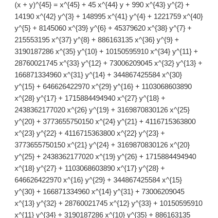
(x + y)^{45} = x^{45} + 45 x^{44} y + 990 x^{43} y^{2} +
14190 x^{42} y^{3} + 148995 x^{41} y^{4} + 1221759 x^{40}
y^{5} + 8145060 x^{39} y^{6} + 45379620 x^{38} y^{7} +
215553195 x^{37} y^{8} + 886163135 x^{36} y^{9} +
3190187286 x^{35} y^{10} + 10150595910 x^{34} y^{11} +
28760021745 x^{33} y^{12} + 73006209045 x^{32} y^{13} +
166871334960 x^{31} y^{14} + 344867425584 x^{30}
y^{15} + 646626422970 x^{29} y^{16} + 1103068603890
x^{28} y^{17} + 1715884494940 x^{27} y^{18} +
2438362177020 x^{26} y^{19} + 3169870830126 x^{25}
y^{20} + 3773655750150 x^{24} y^{21} + 4116715363800
x^{23} y^{22} + 4116715363800 x^{22} y^{23} +
3773655750150 x^{21} y^{24} + 3169870830126 x^{20}
y^{25} + 2438362177020 x^{19} y^{26} + 1715884494940
x^{18} y^{27} + 1103068603890 x^{17} y^{28} +
646626422970 x^{16} y^{29} + 344867425584 x^{15}
y^{30} + 166871334960 x^{14} y^{31} + 73006209045
x^{13} y^{32} + 28760021745 x^{12} y^{33} + 10150595910
x^{11} y^{34} + 3190187286 x^{10} y^{35} + 886163135