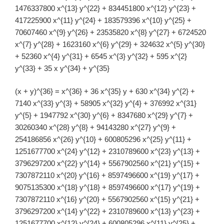
1476337800 x^{13} y^{22} + 834451800 x^{12} y^{23} +
417225900 x^{11} y^{24} + 183579396 x^{10} y^{25} +
70607460 x^{9} y^{26} + 23535820 x^{8} y^{27} + 6724520
x^{7} y^{28} + 1623160 x^{6} y^{29} + 324632 x^{5} y^{30}
+ 52360 x^{4} y^{31} + 6545 x^{3} y^{32} + 595 x^{2}
y^{33} + 35 x y^{34} + y^{35}
(x + y)^{36} = x^{36} + 36 x^{35} y + 630 x^{34} y^{2} +
7140 x^{33} y^{3} + 58905 x^{32} y^{4} + 376992 x^{31}
y^{5} + 1947792 x^{30} y^{6} + 8347680 x^{29} y^{7} +
30260340 x^{28} y^{8} + 94143280 x^{27} y^{9} +
254186856 x^{26} y^{10} + 600805296 x^{25} y^{11} +
1251677700 x^{24} y^{12} + 2310789600 x^{23} y^{13} +
3796297200 x^{22} y^{14} + 5567902560 x^{21} y^{15} +
7307872110 x^{20} y^{16} + 8597496600 x^{19} y^{17} +
9075135300 x^{18} y^{18} + 8597496600 x^{17} y^{19} +
7307872110 x^{16} y^{20} + 5567902560 x^{15} y^{21} +
3796297200 x^{14} y^{22} + 2310789600 x^{13} y^{23} +
1251677700 x^{12} y^{24} + 600805296 x^{11} y^{25} +