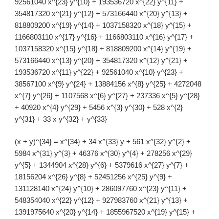
92561040 x^{23} y^{10} + 193536720 x^{22} y^{11} +
354817320 x^{21} y^{12} + 573166440 x^{20} y^{13} +
818809200 x^{19} y^{14} + 1037158320 x^{18} y^{15} +
1166803110 x^{17} y^{16} + 1166803110 x^{16} y^{17} +
1037158320 x^{15} y^{18} + 818809200 x^{14} y^{19} +
573166440 x^{13} y^{20} + 354817320 x^{12} y^{21} +
193536720 x^{11} y^{22} + 92561040 x^{10} y^{23} +
38567100 x^{9} y^{24} + 13884156 x^{8} y^{25} + 4272048
x^{7} y^{26} + 1107568 x^{6} y^{27} + 237336 x^{5} y^{28}
+ 40920 x^{4} y^{29} + 5456 x^{3} y^{30} + 528 x^{2}
y^{31} + 33 x y^{32} + y^{33}
(x + y)^{34} = x^{34} + 34 x^{33} y + 561 x^{32} y^{2} +
5984 x^{31} y^{3} + 46376 x^{30} y^{4} + 278256 x^{29}
y^{5} + 1344904 x^{28} y^{6} + 5379616 x^{27} y^{7} +
18156204 x^{26} y^{8} + 52451256 x^{25} y^{9} +
131128140 x^{24} y^{10} + 286097760 x^{23} y^{11} +
548354040 x^{22} y^{12} + 927983760 x^{21} y^{13} +
1391975640 x^{20} y^{14} + 1855967520 x^{19} y^{15} +