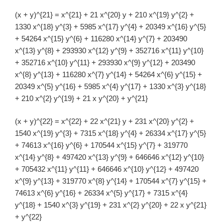
(x + y)^{21} = x^{21} + 21 x^{20} y + 210 x^{19} y^{2} +
1330 x^{18} y^{3} + 5985 x^{17} y^{4} + 20349 x^{16} y^{5}
+ 54264 x^{15} y^{6} + 116280 x^{14} y^{7} + 203490
x^{13} y^{8} + 293930 x^{12} y^{9} + 352716 x^{11} y^{10}
+ 352716 x^{10} y^{11} + 293930 x^{9} y^{12} + 203490
x^{8} y^{13} + 116280 x^{7} y^{14} + 54264 x^{6} y^{15} +
20349 x^{5} y^{16} + 5985 x^{4} y^{17} + 1330 x^{3} y^{18}
+ 210 x^{2} y^{19} + 21 x y^{20} + y^{21}
(x + y)^{22} = x^{22} + 22 x^{21} y + 231 x^{20} y^{2} +
1540 x^{19} y^{3} + 7315 x^{18} y^{4} + 26334 x^{17} y^{5}
+ 74613 x^{16} y^{6} + 170544 x^{15} y^{7} + 319770
x^{14} y^{8} + 497420 x^{13} y^{9} + 646646 x^{12} y^{10}
+ 705432 x^{11} y^{11} + 646646 x^{10} y^{12} + 497420
x^{9} y^{13} + 319770 x^{8} y^{14} + 170544 x^{7} y^{15} +
74613 x^{6} y^{16} + 26334 x^{5} y^{17} + 7315 x^{4}
y^{18} + 1540 x^{3} y^{19} + 231 x^{2} y^{20} + 22 x y^{21}
+ y^{22}