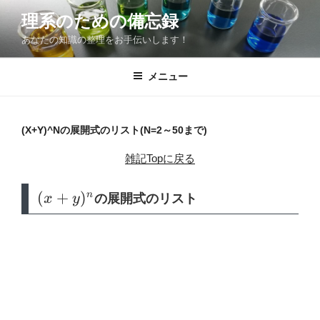
コ
理系のための備忘録
ン
あなたの知識の整理をお手伝いします！
テ
ン
ツ
メニュー
へ
ス
キ
(X+Y)^Nの展開式のリスト(N=2～50まで)
ッ
雑記Topに戻る
プ
(x+y)^n
(
+
)
n
x
y
の展開式のリスト