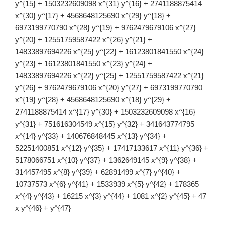
y^{15} + 1503232609098 x^{31} y^{16} + 2741188875414
x^{30} y^{17} + 4568648125690 x^{29} y^{18} +
6973199770790 x^{28} y^{19} + 9762479679106 x^{27}
y^{20} + 12551759587422 x^{26} y^{21} +
14833897694226 x^{25} y^{22} + 16123801841550 x^{24}
y^{23} + 16123801841550 x^{23} y^{24} +
14833897694226 x^{22} y^{25} + 12551759587422 x^{21}
y^{26} + 9762479679106 x^{20} y^{27} + 6973199770790
x^{19} y^{28} + 4568648125690 x^{18} y^{29} +
2741188875414 x^{17} y^{30} + 1503232609098 x^{16}
y^{31} + 751616304549 x^{15} y^{32} + 341643774795
x^{14} y^{33} + 140676848445 x^{13} y^{34} +
52251400851 x^{12} y^{35} + 17417133617 x^{11} y^{36} +
5178066751 x^{10} y^{37} + 1362649145 x^{9} y^{38} +
314457495 x^{8} y^{39} + 62891499 x^{7} y^{40} +
10737573 x^{6} y^{41} + 1533939 x^{5} y^{42} + 178365
x^{4} y^{43} + 16215 x^{3} y^{44} + 1081 x^{2} y^{45} + 47
x y^{46} + y^{47}