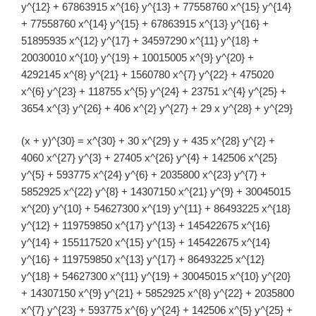
y^{12} + 67863915 x^{16} y^{13} + 77558760 x^{15} y^{14}
+ 77558760 x^{14} y^{15} + 67863915 x^{13} y^{16} +
51895935 x^{12} y^{17} + 34597290 x^{11} y^{18} +
20030010 x^{10} y^{19} + 10015005 x^{9} y^{20} +
4292145 x^{8} y^{21} + 1560780 x^{7} y^{22} + 475020
x^{6} y^{23} + 118755 x^{5} y^{24} + 23751 x^{4} y^{25} +
3654 x^{3} y^{26} + 406 x^{2} y^{27} + 29 x y^{28} + y^{29}
(x + y)^{30} = x^{30} + 30 x^{29} y + 435 x^{28} y^{2} +
4060 x^{27} y^{3} + 27405 x^{26} y^{4} + 142506 x^{25}
y^{5} + 593775 x^{24} y^{6} + 2035800 x^{23} y^{7} +
5852925 x^{22} y^{8} + 14307150 x^{21} y^{9} + 30045015
x^{20} y^{10} + 54627300 x^{19} y^{11} + 86493225 x^{18}
y^{12} + 119759850 x^{17} y^{13} + 145422675 x^{16}
y^{14} + 155117520 x^{15} y^{15} + 145422675 x^{14}
y^{16} + 119759850 x^{13} y^{17} + 86493225 x^{12}
y^{18} + 54627300 x^{11} y^{19} + 30045015 x^{10} y^{20}
+ 14307150 x^{9} y^{21} + 5852925 x^{8} y^{22} + 2035800
x^{7} y^{23} + 593775 x^{6} y^{24} + 142506 x^{5} y^{25} +