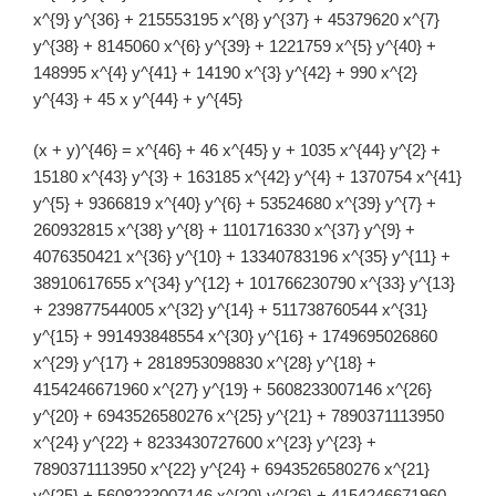
x^{9} y^{36} + 215553195 x^{8} y^{37} + 45379620 x^{7}
y^{38} + 8145060 x^{6} y^{39} + 1221759 x^{5} y^{40} +
148995 x^{4} y^{41} + 14190 x^{3} y^{42} + 990 x^{2}
y^{43} + 45 x y^{44} + y^{45}
(x + y)^{46} = x^{46} + 46 x^{45} y + 1035 x^{44} y^{2} +
15180 x^{43} y^{3} + 163185 x^{42} y^{4} + 1370754 x^{41}
y^{5} + 9366819 x^{40} y^{6} + 53524680 x^{39} y^{7} +
260932815 x^{38} y^{8} + 1101716330 x^{37} y^{9} +
4076350421 x^{36} y^{10} + 13340783196 x^{35} y^{11} +
38910617655 x^{34} y^{12} + 101766230790 x^{33} y^{13}
+ 239877544005 x^{32} y^{14} + 511738760544 x^{31}
y^{15} + 991493848554 x^{30} y^{16} + 1749695026860
x^{29} y^{17} + 2818953098830 x^{28} y^{18} +
4154246671960 x^{27} y^{19} + 5608233007146 x^{26}
y^{20} + 6943526580276 x^{25} y^{21} + 7890371113950
x^{24} y^{22} + 8233430727600 x^{23} y^{23} +
7890371113950 x^{22} y^{24} + 6943526580276 x^{21}
y^{25} + 5608233007146 x^{20} y^{26} + 4154246671960