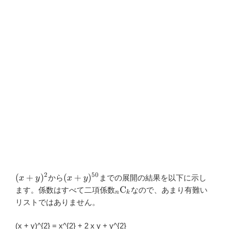
2
50
(x+y)^{2}
(x+y)^{50}
(
+
)
(
+
)
から
までの展開の結果を以下に示し
x
y
x
y
{}_{n}\mathrm{C}_{k}
C
ます。係数はすべて二項係数
なので、あまり有難い
n
k
リストではありません。
(x + y)^{2} = x^{2} + 2 x y + y^{2}