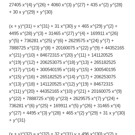
27405 x^{4} y^{26} + 4060 x^{3} y^{27} + 435 x^{2} y^{28}
+ 30 x y^{29} + y^{30}
(x + y)^{31} = x^{31} + 31 x^{30} y + 465 x^{29} y^{2} +
4495 x^{28} y^{3} + 31465 x^{27} y^{4} + 169911 x^{26}
y^{5} + 736281 x^{25} y^{6} + 2629575 x^{24} y^{7} +
7888725 x^{23} y^{8} + 20160075 x^{22} y^{9} + 44352165
x^{21} y^{10} + 84672315 x^{20} y^{11} + 141120525
x^{19} y^{12} + 206253075 x^{18} y^{13} + 265182525
x^{17} y^{14} + 300540195 x^{16} y^{15} + 300540195
x^{15} y^{16} + 265182525 x^{14} y^{17} + 206253075
x^{13} y^{18} + 141120525 x^{12} y^{19} + 84672315
x^{11} y^{20} + 44352165 x^{10} y^{21} + 20160075 x^{9}
y^{22} + 7888725 x^{8} y^{23} + 2629575 x^{7} y^{24} +
736281 x^{6} y^{25} + 169911 x^{5} y^{26} + 31465 x^{4}
y^{27} + 4495 x^{3} y^{28} + 465 x^{2} y^{29} + 31 x y^{30}
+ y^{31}
(x + y)^{32} = x^{32} + 32 x^{31} y + 496 x^{30} y^{2} +