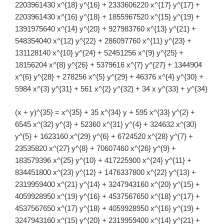
2203961430 x^{18} y^{16} + 2333606220 x^{17} y^{17} +
2203961430 x^{16} y^{18} + 1855967520 x^{15} y^{19} +
1391975640 x^{14} y^{20} + 927983760 x^{13} y^{21} +
548354040 x^{12} y^{22} + 286097760 x^{11} y^{23} +
131128140 x^{10} y^{24} + 52451256 x^{9} y^{25} +
18156204 x^{8} y^{26} + 5379616 x^{7} y^{27} + 1344904
x^{6} y^{28} + 278256 x^{5} y^{29} + 46376 x^{4} y^{30} +
5984 x^{3} y^{31} + 561 x^{2} y^{32} + 34 x y^{33} + y^{34}
(x + y)^{35} = x^{35} + 35 x^{34} y + 595 x^{33} y^{2} +
6545 x^{32} y^{3} + 52360 x^{31} y^{4} + 324632 x^{30}
y^{5} + 1623160 x^{29} y^{6} + 6724520 x^{28} y^{7} +
23535820 x^{27} y^{8} + 70607460 x^{26} y^{9} +
183579396 x^{25} y^{10} + 417225900 x^{24} y^{11} +
834451800 x^{23} y^{12} + 1476337800 x^{22} y^{13} +
2319959400 x^{21} y^{14} + 3247943160 x^{20} y^{15} +
4059928950 x^{19} y^{16} + 4537567650 x^{18} y^{17} +
4537567650 x^{17} y^{18} + 4059928950 x^{16} y^{19} +
3247943160 x^{15} y^{20} + 2319959400 x^{14} y^{21} +