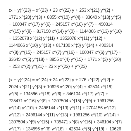
(x + y)^{23} = x^{23} + 23 x^{22} y + 253 x^{21} y^{2} +
1771 x^{20} y^{3} + 8855 x^{19} y^{4} + 33649 x^{18} y^{5}
+ 100947 x^{17} y^{6} + 245157 x^{16} y^{7} + 490314
x^{15} y^{8} + 817190 x^{14} y^{9} + 1144066 x^{13} y^{10}
+ 1352078 x^{12} y^{11} + 1352078 x^{11} y^{12} +
1144066 x^{10} y^{13} + 817190 x^{9} y^{14} + 490314
x^{8} y^{15} + 245157 x^{7} y^{16} + 100947 x^{6} y^{17} +
33649 x^{5} y^{18} + 8855 x^{4} y^{19} + 1771 x^{3} y^{20}
+ 253 x^{2} y^{21} + 23 x y^{22} + y^{23}
(x + y)^{24} = x^{24} + 24 x^{23} y + 276 x^{22} y^{2} +
2024 x^{21} y^{3} + 10626 x^{20} y^{4} + 42504 x^{19}
y^{5} + 134596 x^{18} y^{6} + 346104 x^{17} y^{7} +
735471 x^{16} y^{8} + 1307504 x^{15} y^{9} + 1961256
x^{14} y^{10} + 2496144 x^{13} y^{11} + 2704156 x^{12}
y^{12} + 2496144 x^{11} y^{13} + 1961256 x^{10} y^{14} +
1307504 x^{9} y^{15} + 735471 x^{8} y^{16} + 346104 x^{7}
y^{17} + 134596 x^{6} y^{18} + 42504 x^{5} y^{19} + 10626