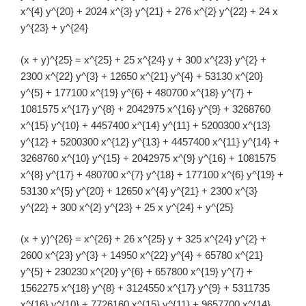
x^{4} y^{20} + 2024 x^{3} y^{21} + 276 x^{2} y^{22} + 24 x
y^{23} + y^{24}
(x + y)^{25} = x^{25} + 25 x^{24} y + 300 x^{23} y^{2} +
2300 x^{22} y^{3} + 12650 x^{21} y^{4} + 53130 x^{20}
y^{5} + 177100 x^{19} y^{6} + 480700 x^{18} y^{7} +
1081575 x^{17} y^{8} + 2042975 x^{16} y^{9} + 3268760
x^{15} y^{10} + 4457400 x^{14} y^{11} + 5200300 x^{13}
y^{12} + 5200300 x^{12} y^{13} + 4457400 x^{11} y^{14} +
3268760 x^{10} y^{15} + 2042975 x^{9} y^{16} + 1081575
x^{8} y^{17} + 480700 x^{7} y^{18} + 177100 x^{6} y^{19} +
53130 x^{5} y^{20} + 12650 x^{4} y^{21} + 2300 x^{3}
y^{22} + 300 x^{2} y^{23} + 25 x y^{24} + y^{25}
(x + y)^{26} = x^{26} + 26 x^{25} y + 325 x^{24} y^{2} +
2600 x^{23} y^{3} + 14950 x^{22} y^{4} + 65780 x^{21}
y^{5} + 230230 x^{20} y^{6} + 657800 x^{19} y^{7} +
1562275 x^{18} y^{8} + 3124550 x^{17} y^{9} + 5311735
x^{16} y^{10} + 7726160 x^{15} y^{11} + 9657700 x^{14}