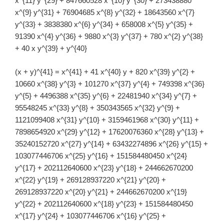
x^{11} y^{29} + 847660528 x^{10} y^{30} + 273438880
x^{9} y^{31} + 76904685 x^{8} y^{32} + 18643560 x^{7}
y^{33} + 3838380 x^{6} y^{34} + 658008 x^{5} y^{35} +
91390 x^{4} y^{36} + 9880 x^{3} y^{37} + 780 x^{2} y^{38}
+ 40 x y^{39} + y^{40}
(x + y)^{41} = x^{41} + 41 x^{40} y + 820 x^{39} y^{2} +
10660 x^{38} y^{3} + 101270 x^{37} y^{4} + 749398 x^{36}
y^{5} + 4496388 x^{35} y^{6} + 22481940 x^{34} y^{7} +
95548245 x^{33} y^{8} + 350343565 x^{32} y^{9} +
1121099408 x^{31} y^{10} + 3159461968 x^{30} y^{11} +
7898654920 x^{29} y^{12} + 17620076360 x^{28} y^{13} +
35240152720 x^{27} y^{14} + 63432274896 x^{26} y^{15} +
103077446706 x^{25} y^{16} + 151584480450 x^{24}
y^{17} + 202112640600 x^{23} y^{18} + 244662670200
x^{22} y^{19} + 269128937220 x^{21} y^{20} +
269128937220 x^{20} y^{21} + 244662670200 x^{19}
y^{22} + 202112640600 x^{18} y^{23} + 151584480450
x^{17} y^{24} + 103077446706 x^{16} y^{25} +