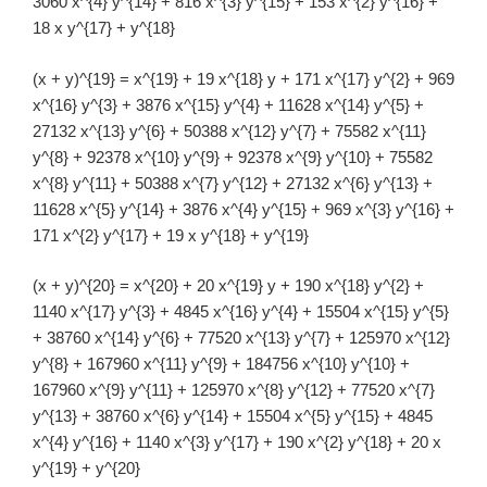
3060 x^{4} y^{14} + 816 x^{3} y^{15} + 153 x^{2} y^{16} +
18 x y^{17} + y^{18}
(x + y)^{19} = x^{19} + 19 x^{18} y + 171 x^{17} y^{2} + 969
x^{16} y^{3} + 3876 x^{15} y^{4} + 11628 x^{14} y^{5} +
27132 x^{13} y^{6} + 50388 x^{12} y^{7} + 75582 x^{11}
y^{8} + 92378 x^{10} y^{9} + 92378 x^{9} y^{10} + 75582
x^{8} y^{11} + 50388 x^{7} y^{12} + 27132 x^{6} y^{13} +
11628 x^{5} y^{14} + 3876 x^{4} y^{15} + 969 x^{3} y^{16} +
171 x^{2} y^{17} + 19 x y^{18} + y^{19}
(x + y)^{20} = x^{20} + 20 x^{19} y + 190 x^{18} y^{2} +
1140 x^{17} y^{3} + 4845 x^{16} y^{4} + 15504 x^{15} y^{5}
+ 38760 x^{14} y^{6} + 77520 x^{13} y^{7} + 125970 x^{12}
y^{8} + 167960 x^{11} y^{9} + 184756 x^{10} y^{10} +
167960 x^{9} y^{11} + 125970 x^{8} y^{12} + 77520 x^{7}
y^{13} + 38760 x^{6} y^{14} + 15504 x^{5} y^{15} + 4845
x^{4} y^{16} + 1140 x^{3} y^{17} + 190 x^{2} y^{18} + 20 x
y^{19} + y^{20}