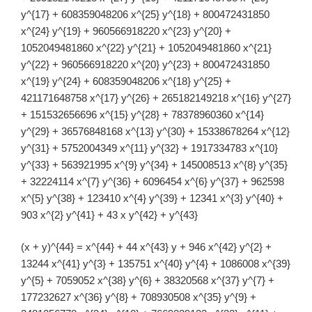
y^{17} + 608359048206 x^{25} y^{18} + 800472431850
x^{24} y^{19} + 960566918220 x^{23} y^{20} +
1052049481860 x^{22} y^{21} + 1052049481860 x^{21}
y^{22} + 960566918220 x^{20} y^{23} + 800472431850
x^{19} y^{24} + 608359048206 x^{18} y^{25} +
421171648758 x^{17} y^{26} + 265182149218 x^{16} y^{27}
+ 151532656696 x^{15} y^{28} + 78378960360 x^{14}
y^{29} + 36576848168 x^{13} y^{30} + 15338678264 x^{12}
y^{31} + 5752004349 x^{11} y^{32} + 1917334783 x^{10}
y^{33} + 563921995 x^{9} y^{34} + 145008513 x^{8} y^{35}
+ 32224114 x^{7} y^{36} + 6096454 x^{6} y^{37} + 962598
x^{5} y^{38} + 123410 x^{4} y^{39} + 12341 x^{3} y^{40} +
903 x^{2} y^{41} + 43 x y^{42} + y^{43}
(x + y)^{44} = x^{44} + 44 x^{43} y + 946 x^{42} y^{2} +
13244 x^{41} y^{3} + 135751 x^{40} y^{4} + 1086008 x^{39}
y^{5} + 7059052 x^{38} y^{6} + 38320568 x^{37} y^{7} +
177232627 x^{36} y^{8} + 708930508 x^{35} y^{9} +