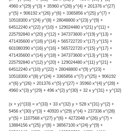
4960 x^{29} y^{3} + 35960 x^{28} y^{4} + 201376 x^{27}
y^{5} + 906192 x^{26} y^{6} + 3365856 x^{25} y^{7} +
10518300 x^{24} y^{8} + 28048800 x^{23} y^{9} +
64512240 x^{22} y^{10} + 129024480 x^{21} y^{11} +
225792840 x^{20} y^{12} + 347373600 x^{19} y^{13} +
471435600 x^{18} y^{14} + 565722720 x^{17} y^{15} +
601080390 x^{16} y^{16} + 565722720 x^{15} y^{17} +
471435600 x^{14} y^{18} + 347373600 x^{13} y^{19} +
225792840 x^{12} y^{20} + 129024480 x^{11} y^{21} +
64512240 x^{10} y^{22} + 28048800 x^{9} y^{23} +
10518300 x^{8} y^{24} + 3365856 x^{7} y^{25} + 906192
x^{6} y^{26} + 201376 x^{5} y^{27} + 35960 x^{4} y^{28} +
4960 x^{3} y^{29} + 496 x^{2} y^{30} + 32 x y^{31} + y^{32}
(x + y)^{33} = x^{33} + 33 x^{32} y + 528 x^{31} y^{2} +
5456 x^{30} y^{3} + 40920 x^{29} y^{4} + 237336 x^{28}
y^{5} + 1107568 x^{27} y^{6} + 4272048 x^{26} y^{7} +
13884156 x^{25} y^{8} + 38567100 x^{24} y^{9} +