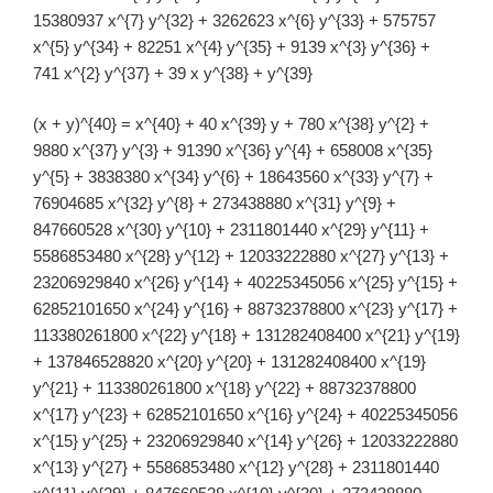
15380937 x^{7} y^{32} + 3262623 x^{6} y^{33} + 575757
x^{5} y^{34} + 82251 x^{4} y^{35} + 9139 x^{3} y^{36} +
741 x^{2} y^{37} + 39 x y^{38} + y^{39}
(x + y)^{40} = x^{40} + 40 x^{39} y + 780 x^{38} y^{2} +
9880 x^{37} y^{3} + 91390 x^{36} y^{4} + 658008 x^{35}
y^{5} + 3838380 x^{34} y^{6} + 18643560 x^{33} y^{7} +
76904685 x^{32} y^{8} + 273438880 x^{31} y^{9} +
847660528 x^{30} y^{10} + 2311801440 x^{29} y^{11} +
5586853480 x^{28} y^{12} + 12033222880 x^{27} y^{13} +
23206929840 x^{26} y^{14} + 40225345056 x^{25} y^{15} +
62852101650 x^{24} y^{16} + 88732378800 x^{23} y^{17} +
113380261800 x^{22} y^{18} + 131282408400 x^{21} y^{19}
+ 137846528820 x^{20} y^{20} + 131282408400 x^{19}
y^{21} + 113380261800 x^{18} y^{22} + 88732378800
x^{17} y^{23} + 62852101650 x^{16} y^{24} + 40225345056
x^{15} y^{25} + 23206929840 x^{14} y^{26} + 12033222880
x^{13} y^{27} + 5586853480 x^{12} y^{28} + 2311801440