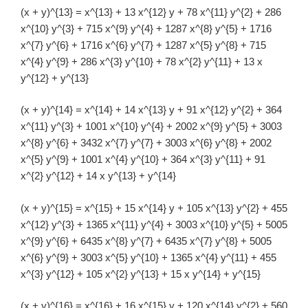
(x + y)^{13} = x^{13} + 13 x^{12} y + 78 x^{11} y^{2} + 286
x^{10} y^{3} + 715 x^{9} y^{4} + 1287 x^{8} y^{5} + 1716
x^{7} y^{6} + 1716 x^{6} y^{7} + 1287 x^{5} y^{8} + 715
x^{4} y^{9} + 286 x^{3} y^{10} + 78 x^{2} y^{11} + 13 x
y^{12} + y^{13}
(x + y)^{14} = x^{14} + 14 x^{13} y + 91 x^{12} y^{2} + 364
x^{11} y^{3} + 1001 x^{10} y^{4} + 2002 x^{9} y^{5} + 3003
x^{8} y^{6} + 3432 x^{7} y^{7} + 3003 x^{6} y^{8} + 2002
x^{5} y^{9} + 1001 x^{4} y^{10} + 364 x^{3} y^{11} + 91
x^{2} y^{12} + 14 x y^{13} + y^{14}
(x + y)^{15} = x^{15} + 15 x^{14} y + 105 x^{13} y^{2} + 455
x^{12} y^{3} + 1365 x^{11} y^{4} + 3003 x^{10} y^{5} + 5005
x^{9} y^{6} + 6435 x^{8} y^{7} + 6435 x^{7} y^{8} + 5005
x^{6} y^{9} + 3003 x^{5} y^{10} + 1365 x^{4} y^{11} + 455
x^{3} y^{12} + 105 x^{2} y^{13} + 15 x y^{14} + y^{15}
(x + y)^{16} = x^{16} + 16 x^{15} y + 120 x^{14} y^{2} + 560