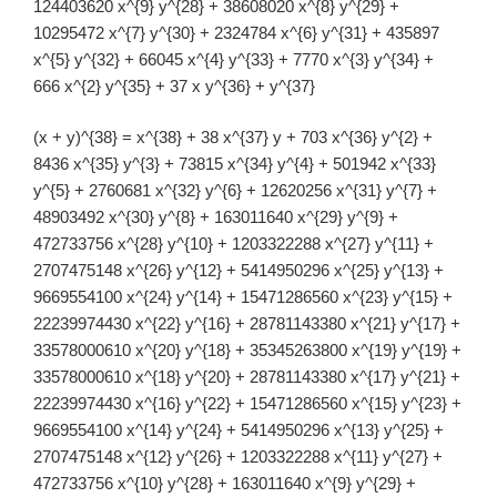
124403620 x^{9} y^{28} + 38608020 x^{8} y^{29} +
10295472 x^{7} y^{30} + 2324784 x^{6} y^{31} + 435897
x^{5} y^{32} + 66045 x^{4} y^{33} + 7770 x^{3} y^{34} +
666 x^{2} y^{35} + 37 x y^{36} + y^{37}
(x + y)^{38} = x^{38} + 38 x^{37} y + 703 x^{36} y^{2} +
8436 x^{35} y^{3} + 73815 x^{34} y^{4} + 501942 x^{33}
y^{5} + 2760681 x^{32} y^{6} + 12620256 x^{31} y^{7} +
48903492 x^{30} y^{8} + 163011640 x^{29} y^{9} +
472733756 x^{28} y^{10} + 1203322288 x^{27} y^{11} +
2707475148 x^{26} y^{12} + 5414950296 x^{25} y^{13} +
9669554100 x^{24} y^{14} + 15471286560 x^{23} y^{15} +
22239974430 x^{22} y^{16} + 28781143380 x^{21} y^{17} +
33578000610 x^{20} y^{18} + 35345263800 x^{19} y^{19} +
33578000610 x^{18} y^{20} + 28781143380 x^{17} y^{21} +
22239974430 x^{16} y^{22} + 15471286560 x^{15} y^{23} +
9669554100 x^{14} y^{24} + 5414950296 x^{13} y^{25} +
2707475148 x^{12} y^{26} + 1203322288 x^{11} y^{27} +
472733756 x^{10} y^{28} + 163011640 x^{9} y^{29} +