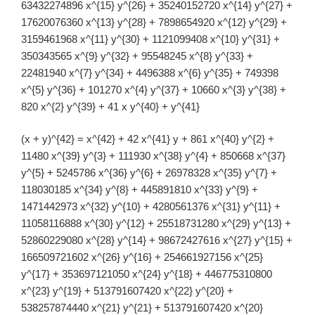
63432274896 x^{15} y^{26} + 35240152720 x^{14} y^{27} +
17620076360 x^{13} y^{28} + 7898654920 x^{12} y^{29} +
3159461968 x^{11} y^{30} + 1121099408 x^{10} y^{31} +
350343565 x^{9} y^{32} + 95548245 x^{8} y^{33} +
22481940 x^{7} y^{34} + 4496388 x^{6} y^{35} + 749398
x^{5} y^{36} + 101270 x^{4} y^{37} + 10660 x^{3} y^{38} +
820 x^{2} y^{39} + 41 x y^{40} + y^{41}
(x + y)^{42} = x^{42} + 42 x^{41} y + 861 x^{40} y^{2} +
11480 x^{39} y^{3} + 111930 x^{38} y^{4} + 850668 x^{37}
y^{5} + 5245786 x^{36} y^{6} + 26978328 x^{35} y^{7} +
118030185 x^{34} y^{8} + 445891810 x^{33} y^{9} +
1471442973 x^{32} y^{10} + 4280561376 x^{31} y^{11} +
11058116888 x^{30} y^{12} + 25518731280 x^{29} y^{13} +
52860229080 x^{28} y^{14} + 98672427616 x^{27} y^{15} +
166509721602 x^{26} y^{16} + 254661927156 x^{25}
y^{17} + 353697121050 x^{24} y^{18} + 446775310800
x^{23} y^{19} + 513791607420 x^{22} y^{20} +
538257874440 x^{21} y^{21} + 513791607420 x^{20}