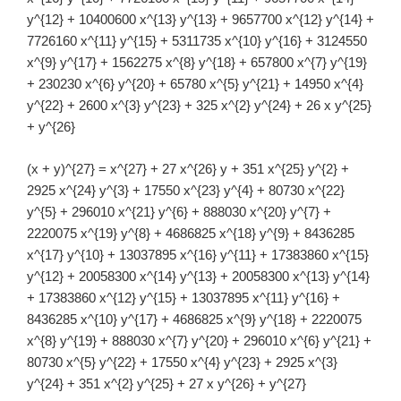
y^{12} + 10400600 x^{13} y^{13} + 9657700 x^{12} y^{14} +
7726160 x^{11} y^{15} + 5311735 x^{10} y^{16} + 3124550
x^{9} y^{17} + 1562275 x^{8} y^{18} + 657800 x^{7} y^{19}
+ 230230 x^{6} y^{20} + 65780 x^{5} y^{21} + 14950 x^{4}
y^{22} + 2600 x^{3} y^{23} + 325 x^{2} y^{24} + 26 x y^{25}
+ y^{26}
(x + y)^{27} = x^{27} + 27 x^{26} y + 351 x^{25} y^{2} +
2925 x^{24} y^{3} + 17550 x^{23} y^{4} + 80730 x^{22}
y^{5} + 296010 x^{21} y^{6} + 888030 x^{20} y^{7} +
2220075 x^{19} y^{8} + 4686825 x^{18} y^{9} + 8436285
x^{17} y^{10} + 13037895 x^{16} y^{11} + 17383860 x^{15}
y^{12} + 20058300 x^{14} y^{13} + 20058300 x^{13} y^{14}
+ 17383860 x^{12} y^{15} + 13037895 x^{11} y^{16} +
8436285 x^{10} y^{17} + 4686825 x^{9} y^{18} + 2220075
x^{8} y^{19} + 888030 x^{7} y^{20} + 296010 x^{6} y^{21} +
80730 x^{5} y^{22} + 17550 x^{4} y^{23} + 2925 x^{3}
y^{24} + 351 x^{2} y^{25} + 27 x y^{26} + y^{27}