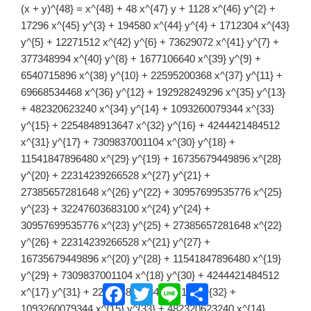
(x + y)^{48} = x^{48} + 48 x^{47} y + 1128 x^{46} y^{2} +
17296 x^{45} y^{3} + 194580 x^{44} y^{4} + 1712304 x^{43}
y^{5} + 12271512 x^{42} y^{6} + 73629072 x^{41} y^{7} +
377348994 x^{40} y^{8} + 1677106640 x^{39} y^{9} +
6540715896 x^{38} y^{10} + 22595200368 x^{37} y^{11} +
69668534468 x^{36} y^{12} + 192928249296 x^{35} y^{13}
+ 482320623240 x^{34} y^{14} + 1093260079344 x^{33}
y^{15} + 2254848913647 x^{32} y^{16} + 4244421484512
x^{31} y^{17} + 7309837001104 x^{30} y^{18} +
11541847896480 x^{29} y^{19} + 16735679449896 x^{28}
y^{20} + 22314239266528 x^{27} y^{21} +
27385657281648 x^{26} y^{22} + 30957699535776 x^{25}
y^{23} + 32247603683100 x^{24} y^{24} +
30957699535776 x^{23} y^{25} + 27385657281648 x^{22}
y^{26} + 22314239266528 x^{21} y^{27} +
16735679449896 x^{20} y^{28} + 11541847896480 x^{19}
y^{29} + 7309837001104 x^{18} y^{30} + 4244421484512
Facebook
Twitter
Line
共
x^{17} y^{31} + 2254848913647 x^{16} y^{32} +
有
1093260079344 x^{15} y^{33} + 482320623240 x^{14}