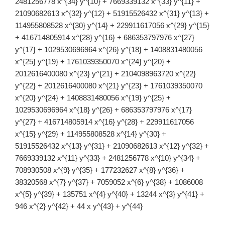
2481256778 x^{34} y^{10} + 7669339132 x^{33} y^{11} +
21090682613 x^{32} y^{12} + 51915526432 x^{31} y^{13} +
114955808528 x^{30} y^{14} + 229911617056 x^{29} y^{15}
+ 416714805914 x^{28} y^{16} + 686353797976 x^{27}
y^{17} + 1029530696964 x^{26} y^{18} + 1408831480056
x^{25} y^{19} + 1761039350070 x^{24} y^{20} +
2012616400080 x^{23} y^{21} + 2104098963720 x^{22}
y^{22} + 2012616400080 x^{21} y^{23} + 1761039350070
x^{20} y^{24} + 1408831480056 x^{19} y^{25} +
1029530696964 x^{18} y^{26} + 686353797976 x^{17}
y^{27} + 416714805914 x^{16} y^{28} + 229911617056
x^{15} y^{29} + 114955808528 x^{14} y^{30} +
51915526432 x^{13} y^{31} + 21090682613 x^{12} y^{32} +
7669339132 x^{11} y^{33} + 2481256778 x^{10} y^{34} +
708930508 x^{9} y^{35} + 177232627 x^{8} y^{36} +
38320568 x^{7} y^{37} + 7059052 x^{6} y^{38} + 1086008
x^{5} y^{39} + 135751 x^{4} y^{40} + 13244 x^{3} y^{41} +
946 x^{2} y^{42} + 44 x y^{43} + y^{44}