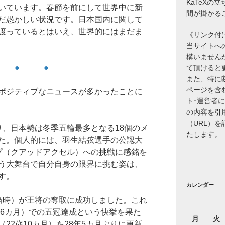
KaTeXの
いています。春節を前にして世界中に新
間が掛かる
だ愚かしい状況です。日本国内に関して
渡っているとはいえ、世界的にはまだま
《リンク付
当サイトへ
構いません
 ● ●
て頂けると
また、特に
ページを含
ポジティブなニュースが多かったことに
ト･運営者
の内容を引
（URL）
り、日本勢は冬季五輪最多となる18個のメ
たします。
た。個人的には、羽生結弦選手の公認大
プ（クアッドアクセル）への挑戦に感銘を
う大舞台で自分自身の限界に挑む姿は、
す。
カレンダー
当時）が王将の奪取に成功しました。これ
歳6カ月）での五冠達成という快挙を果た
月
火
22歳10カ月）を28年5カ月ぶりに更新