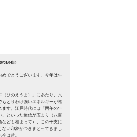
/01/04記)
おめでとうございます。今年は午
午（ひのえうま）」にあたり、六
でもとりわけ強いエネルギーが巡
れます。江戸時代には「丙午の年
い」といった迷信が広まり（八百
語なども相まって）、この干支に
くない印象がつきまとってきまし
も今は昔。