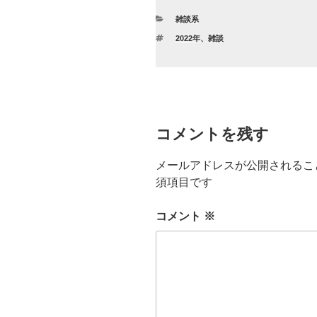
e
er
カ
雑談系
b
テ
タ
2022年
、
雑談
ゴ
o
グ
リ
ー
o
k
コメントを残す
メールアドレスが公開されるこ
須項目です
コメント
※