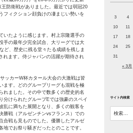
叡王防衛戦がありました。最近では弱冠20
うフィクション顔負けの凄まじい勢いを
3
4
10
11
ていたように感じます。村上宗隆選手の
17
18
投手の最年少完全試合、大リーグでは大
24
25
打など、歴史に残る堂々たる成績を残しま
31
催されます。侍ジャパンの活躍が期待され
« 3月
のサッカーW杯カタール大会の大激戦は皆
います。どのグループリーグも混戦を極
られました。その中で数多くの歴史的名
サイト内検索
り分けられたグループEでは強豪のスペイ
波乱に満ちた展開となり、多くの観客を
検
決勝戦（アルゼンチンvsフランス）での
索:
点合戦も見ものでした。優勝したアルゼ
各地でお祭り騒ぎだったとのことです。