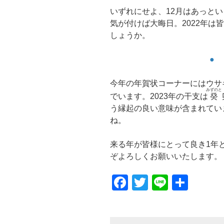
いずれにせよ、12月はあっと
気が付けば大晦日。2022年は
しょうか。
●
今年の年賀状コーナーにはウサ
みずのと
でいます。2023年の干支は
癸
う縁起の良い意味が含まれてい
ね。
来る年が皆様にとって良き1年
ぞよろしくお願いいたします。
F
T
Li
共
a
wi
n
有
c
tt
e