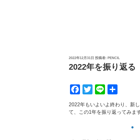
投
2022年12月31日
投稿者:
PENCIL
稿
2022年を振り返る
日:
F
T
Li
共
a
wi
n
有
2022年もいよいよ終わり、新
c
tt
e
て、この1年を振り返ってみま
e
er
b
●
o