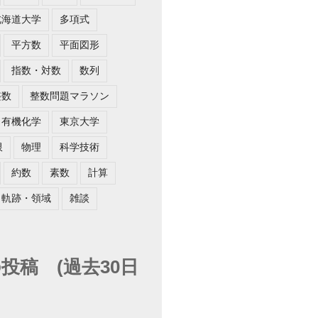
北海道大学
多項式
平方数
平面図形
指数・対数
数列
整数
整数問題マラソン
有機化学
東京大学
限
物理
科学技術
約数
素数
計算
軌跡・領域
雑談
投稿 (過去30日