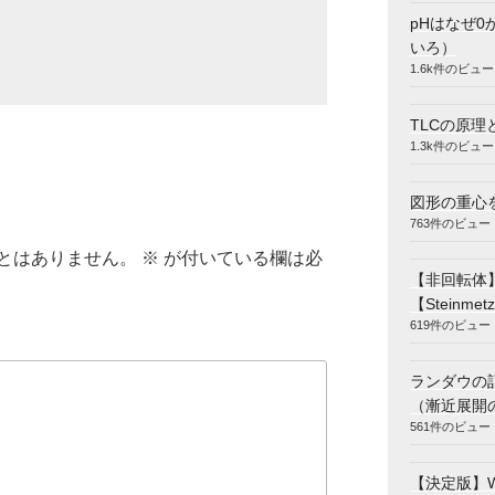
pHはなぜ0
いろ）
1.6k件のビュー
TLCの原理
1.3k件のビュー
図形の重心
763件のビュー
とはありません。
※
が付いている欄は必
【非回転体
【Steinmetz
619件のビュー
ランダウの
（漸近展開
561件のビュー
【決定版】