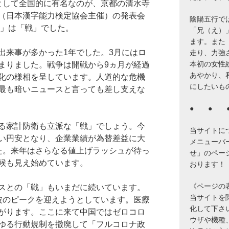
として全国的に有名なのが、京都の清水寺
（日本漢字能力検定協会主催）の発表会
陰陽五行で
字」は「戦」でした。
「兄（え）
ます。また
出来事が多かった1年でした。3月にはロ
走り、力強
本初の女性
まりました。戦争は開戦から9ヵ月が経過
あやかり、
化の様相を呈しています。人道的な危機
にしたいも
最も暗いニュースと言っても差し支えな
● ● 
る家計防衛も立派な「戦」でしょう。今
当サイトに
近い円安となり、企業業績が為替差益に大
メニューバ
た。来年はさらなる値上げラッシュが待っ
せ」のペー
候も見え始めています。
おります！
《ページの
スとの「戦」もいまだに続いています。
当サイトを閲覧
波のピークを迎えようとしています。医療
化して下さ
がります。ここに来て中国ではゼロコロ
ウザや機種
ゆる行動規制を撤廃して「フルコロナ政