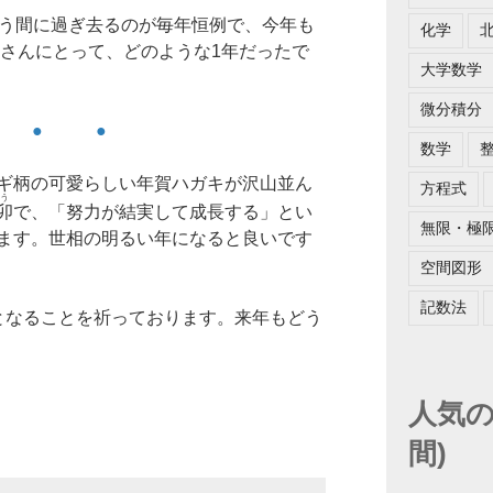
いう間に過ぎ去るのが毎年恒例で、今年も
化学
皆さんにとって、どのような1年だったで
大学数学
微分積分
 ● ●
数学
ギ柄の可愛らしい年賀ハガキが沢山並ん
方程式
う
卯
で、「努力が結実して成長する」とい
無限・極
ます。世相の明るい年になると良いです
空間図形
記数法
となることを祈っております。来年もどう
人気の
間)