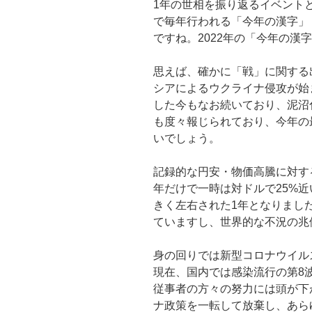
1年の世相を振り返るイベント
o
で毎年行われる「今年の漢字」
k
ですね。2022年の「今年の漢
思えば、確かに「戦」に関する
シアによるウクライナ侵攻が始
した今もなお続いており、泥沼
も度々報じられており、今年の
いでしょう。
記録的な円安・物価高騰に対す
年だけで一時は対ドルで25%
きく左右された1年となりまし
ていますし、世界的な不況の兆
身の回りでは新型コロナウイル
現在、国内では感染流行の第8
従事者の方々の努力には頭が下
ナ政策を一転して放棄し、あら