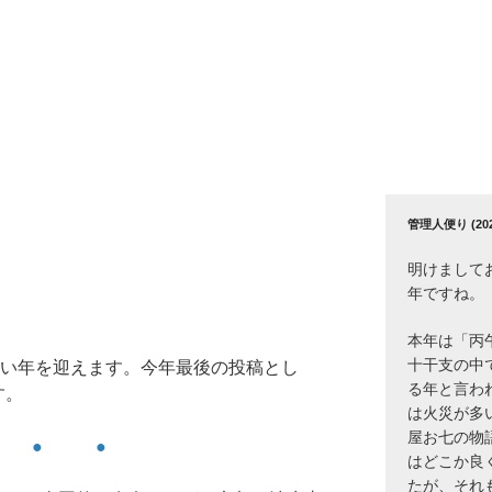
管理人便り (2026
明けまして
年ですね。
本年は「丙
十干支の中
しい年を迎えます。今年最後の投稿とし
る年と言わ
す。
は火災が多
屋お七の物
 ● ●
はどこか良
たが、それ