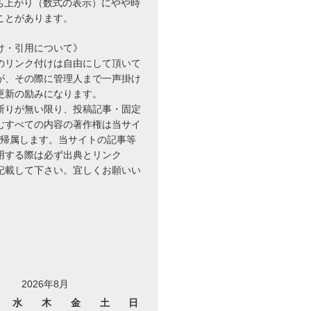
立ち上がり（数式の表示）にやや時
ことがあります。
け・引用について》
のリンク付けは自由にして頂いて
が、その際に管理人まで一声掛け
更新の励みになります。
断りが無い限り、投稿記事・固定
むすべての内容の著作権は当サイ
に帰属します。当サイトの記事等
用する際は必ず出典とリンク
を記載して下さい。宜しくお願いい
2026年8月
水
木
金
土
日