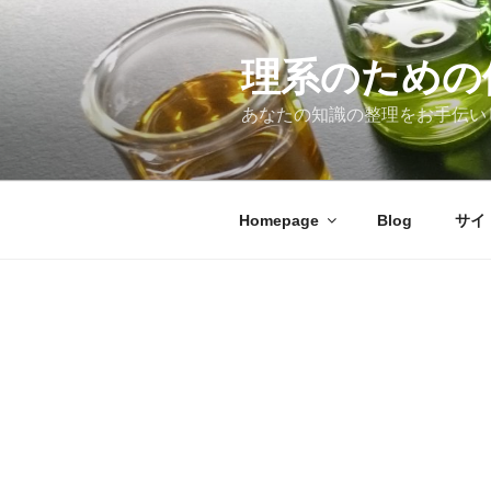
コ
ン
テ
理系のための
ン
あなたの知識の整理をお手伝い
ツ
へ
ス
キ
Homepage
Blog
サイ
ッ
プ