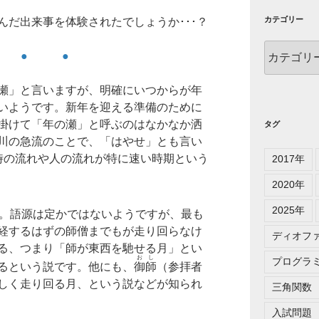
カテゴリー
んだ出来事を体験されたでしょうか･･･？
カ
 ● ●
テ
ゴ
瀬」と言いますが、明確にいつからが年
リ
いようです。新年を迎える準備のために
ー
掛けて「年の瀬」と呼ぶのはなかなか洒
タグ
川の急流のことで、「はやせ」とも言い
時の流れや人の流れが特に速い時期という
2017年
2020年
2025年
。語源は定かではないようですが、最も
経するはずの師僧までもが走り回らなけ
ディオフ
る、つまり「師が東西を馳せる月」とい
おし
プログラ
るという説です。他にも、
御師
（参拝者
しく走り回る月、という説などが知られ
三角関数
入試問題