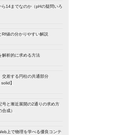
から14までなのか（pHの疑問いろ
とRf値の分かりやすい解説
を解析的に求める方法
】交差する円柱の共通部分
 solid】
記号と漸近展開の2通りの求め方
の合成）
Web上で物理を学べる優良コンテ