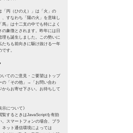
は「丙（ひのえ）」は「火」の
」、すなわち「陽の火」を意味し
「馬」は十二支の中でも特によく
さの象徴とされます。昨年には日
総理も誕生しました。この勢いに
私たちも前向きに駆け抜ける一年
のです。
●
ついてのご意見・ご要望はトップ
ーの「その他」→「お問い合わ
ジからお寄せ下さい。お待ちして
表示について》
するときはJavaScriptを有効
い。スマートフォンの場合、ブラ
、ネット通信環境によっては