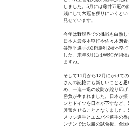
しました。5月には藤井五冠の
歳にして六冠を獲りにいくとい
見せています。
今年は野球界での挑戦も白熱し
日本人最多本塁打や佐々木朗希
谷翔平選手の2桁勝利2桁本塁
した。来年3月にはWBCが開
ますね。
そして11月から12月にかけて
さんの記憶にも新しいことと思
め、一進一退の攻防が繰り広げ
勝負が生まれました。日本が振
ンとドイツを日本が下すなど、
興奮させることとなりました。
メッシ選手とエムバペ選手の得
ンチンでは決勝の試合後、全国