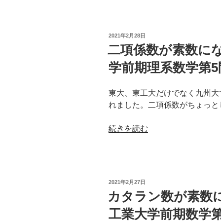
が
m!n!
で
投
2021年2月28日
割
稿
二項係数が素数にな
日:
り
学前期理系数学第5
切
れ
る
東大、東工大だけでなく九州大
こ
れました。二項係数がちょっと
と
の
“二
続きを読む
証
項
明
係
（2021
数
年
が
奈
投
2021年2月27日
素
稿
カタラン数が素数に
良
日:
数
県
工業大学前期数学第
に
立