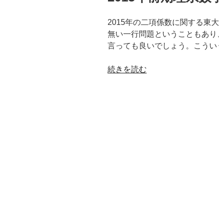
整
期
数
共
2015年の二項係数に関する東
に
通
無い一行問題ということもあり
な
数
言っても良いでしょう。こうい
る
学
こ
第
“2015Cm
続きを読む
と
4
が
の
問）”
偶
証
の
数
明”
に
の
な
る
最
小
の
m（東
京
大