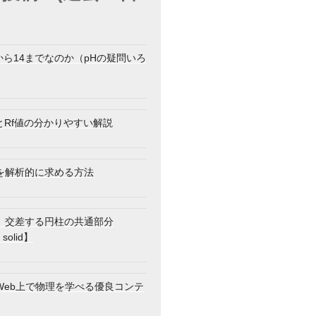
から14までなのか（pHの疑問いろ
とRf値の分かりやすい解説
を解析的に求める方法
】交差する円柱の共通部分
 solid】
Web上で物理を学べる優良コンテ