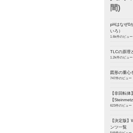
間)
pHはなぜ0
いろ）
1.6k件のビュー
TLCの原理
1.2k件のビュー
図形の重心
747件のビュー
【非回転体
【Steinmetz
623件のビュー
【決定版】
ンツ一覧
546件のビュー