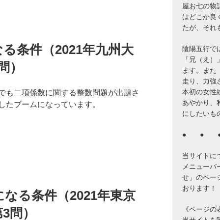
屋お七の物
はどこか良
たが、それ
る条件（2021年九州大
陰陽五行で
「兄（え）
問）
ます。また
走り、力強
本初の女性
でも二項係数に関する整数問題が出題さ
あやかり、
したブームになっています。
にしたいも
● ● 
当サイトに
メニューバ
せ」のペー
おります！
なる条件（2021年東京
《ページの
3問）
当サイトを閲覧