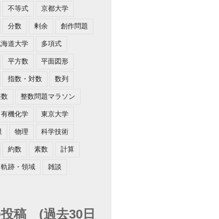
不等式
京都大学
分数
剰余
創作問題
北海道大学
多項式
平方数
平面図形
指数・対数
数列
整数
整数問題マラソン
有機化学
東京大学
限
物理
科学技術
約数
素数
計算
軌跡・領域
雑談
投稿 (過去30日