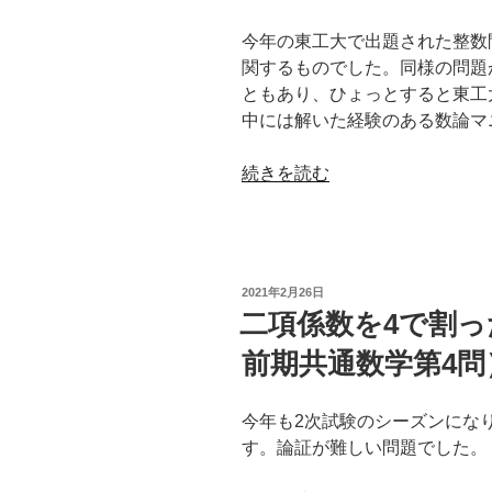
な
医
る
今年の東工大で出題された整数
科
条
関するものでした。同様の問題
大
件
ともあり、ひょっとすると東工
学
（2021
中には解いた経験のある数論マ
後
年
期
九
“カ
続きを読む
第
州
タ
3
大
ラ
問）”
学
ン
の
前
数
期
投
2021年2月26日
が
稿
二項係数を4で割っ
理
日:
素
系
前期共通数学第4問
数
数
に
学
な
今年も2次試験のシーズンにな
第
る
す。論証が難しい問題でした。
5
条
問）”
件