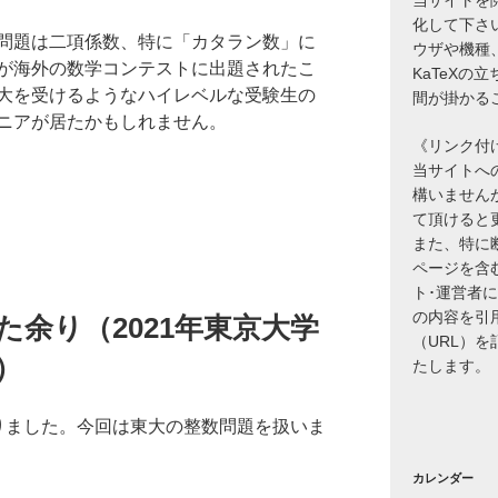
化して下さ
問題は二項係数、特に「カタラン数」に
ウザや機種
が海外の数学コンテストに出題されたこ
KaTeXの
大を受けるようなハイレベルな受験生の
間が掛かる
ニアが居たかもしれません。
《リンク付
当サイトへ
構いません
て頂けると
また、特に
ページを含
ト･運営者
の内容を引
た余り（2021年東京大学
（URL）
）
たします。
りました。今回は東大の整数問題を扱いま
カレンダー