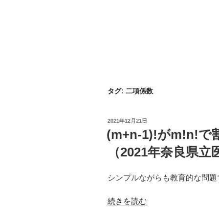
タグ:
二項係数
投
2021年12月21日
稿
(m+n-1)!がm!
日:
（2021年奈良県
シンプルながらも教育的な問題
“(m+n-
続きを読む
1)!