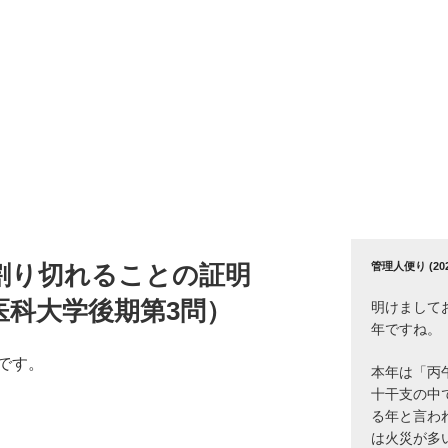
管理人便り (2026
n!で割り切れることの証明
立医科大学後期第3問）
明けまして
年ですね。
です。
本年は「丙
十干支の中
る年と言わ
は火災が多