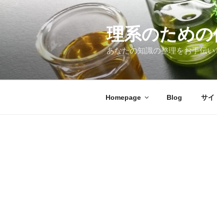
コ
ン
テ
理系のための
ン
あなたの知識の整理をお手伝い
ツ
へ
ス
キ
Homepage
Blog
サイ
ッ
プ