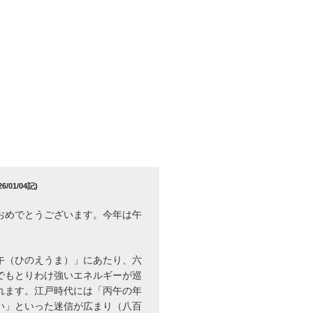
/01/04記)
おめでとうございます。今年は午
午（ひのえうま）」にあたり、六
でもとりわけ強いエネルギーが巡
れます。江戸時代には「丙午の年
い」といった迷信が広まり（八百