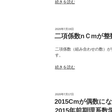
“二
続きを読む
の
（2021
項
年
係
東
数
京
を
工
投
2020年7月19日
4
稿
二項係数nＣmが
業
日:
で
大
割
学
二項係数（組み合わせの数）が
っ
前
す。
た
期
余
数
“二
続きを読む
り
学
項
（2021
第
係
年
3
数
東
問）”
n
京
投
2020年7月17日
の
Ｃ
大
稿
2015Cmが偶数
日:
m
学
2015年前期理系数
が
前