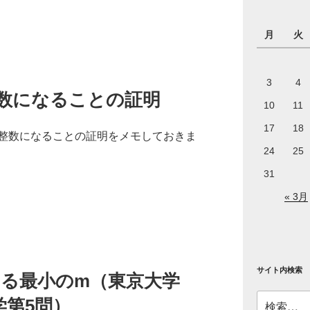
月
火
3
4
整数になることの証明
10
11
17
18
整数になることの証明をメモしておきま
24
25
31
« 3月
サイト内検索
になる最小のm（東京大学
検
学第5問）