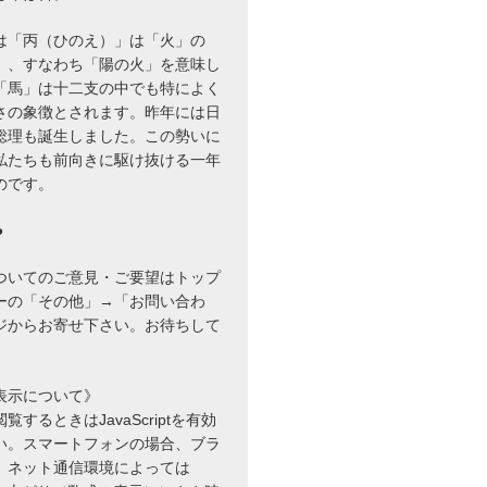
は「丙（ひのえ）」は「火」の
」、すなわち「陽の火」を意味し
「馬」は十二支の中でも特によく
さの象徴とされます。昨年には日
総理も誕生しました。この勢いに
私たちも前向きに駆け抜ける一年
のです。
●
ついてのご意見・ご要望はトップ
ーの「その他」→「お問い合わ
ジからお寄せ下さい。お待ちして
表示について》
するときはJavaScriptを有効
い。スマートフォンの場合、ブラ
、ネット通信環境によっては