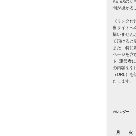
KaTeXの
間が掛かる
《リンク付
当サイトへ
構いません
て頂けると
また、特に
ページを含
ト･運営者
の内容を引
（URL）
たします。
カレンダー
月
火