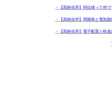
・【高校化学】同位体って何で
・【高校化学】周期表と電気陰
・【高校化学】電子配置と軌道