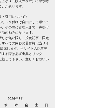
立ち上がり（数式の表示）にやや時
ことがあります。
け・引用について》
のリンク付けは自由にして頂いて
が、その際に管理人まで一声掛け
更新の励みになります。
断りが無い限り、投稿記事・固定
むすべての内容の著作権は当サイ
に帰属します。当サイトの記事等
用する際は必ず出典とリンク
を記載して下さい。宜しくお願いい
2026年8月
水
木
金
土
日