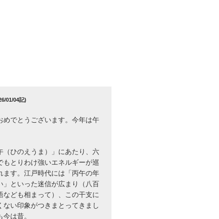
/01/04記)
おめでとうございます。今年は午
午（ひのえうま）」にあたり、六
でもとりわけ強いエネルギーが巡
れます。江戸時代には「丙午の年
い」といった迷信が広まり（八百
語なども相まって）、この干支に
くない印象がつきまとってきまし
も今は昔。