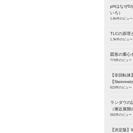
pHはなぜ0
いろ）
1.6k件のビュー
TLCの原理
1.3k件のビュー
図形の重心
774件のビュー
【非回転体
【Steinmetz
623件のビュー
ランダウの
（漸近展開
562件のビュー
【決定版】