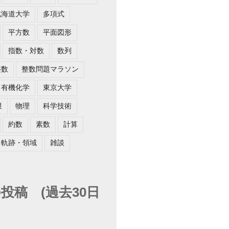
北海道大学
多項式
平方数
平面図形
指数・対数
数列
整数
整数問題マラソン
有機化学
東京大学
限
物理
科学技術
約数
素数
計算
軌跡・領域
雑談
投稿 (過去30日