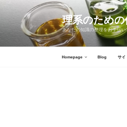
コ
ン
テ
理系のための
ン
あなたの知識の整理をお手伝い
ツ
へ
ス
キ
Homepage
Blog
サイ
ッ
プ