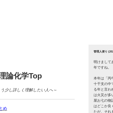
管理人便り (2026
明けまして
年ですね。
理論化学Top
本年は「丙
十干支の中
もう少し詳しく理解したい人へ～
る年と言わ
は火災が多
屋お七の物
はどこか良
とめ
たが、それ