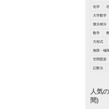
化学
大学数学
微分積分
数学
方程式
無限・極
空間図形
記数法
人気の
間)