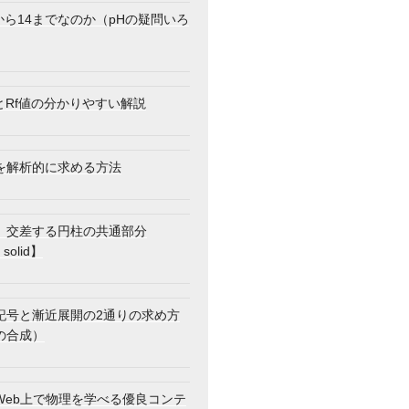
から14までなのか（pHの疑問いろ
とRf値の分かりやすい解説
を解析的に求める方法
】交差する円柱の共通部分
 solid】
記号と漸近展開の2通りの求め方
の合成）
Web上で物理を学べる優良コンテ