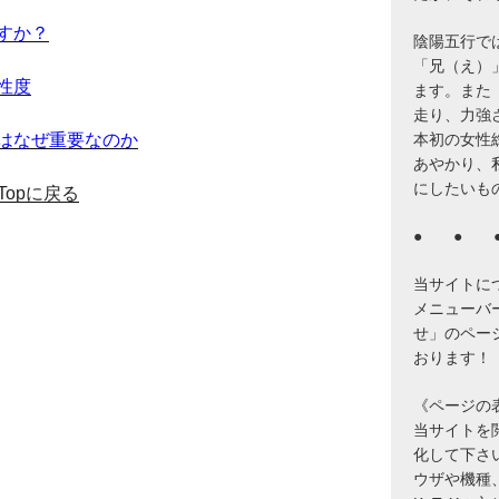
すか？
陰陽五行で
「兄（え）
性度
ます。また
走り、力強
はなぜ重要なのか
本初の女性
あやかり、
にしたいも
Topに戻る
● ● 
当サイトに
メニューバ
せ」のペー
おります！
《ページの
当サイトを閲覧
化して下さ
ウザや機種