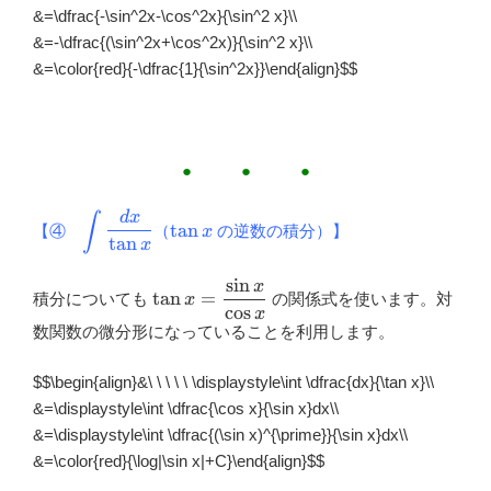
&=\dfrac{-\sin^2x-\cos^2x}{\sin^2 x}\\
&=-\dfrac{(\sin^2x+\cos^2x)}{\sin^2 x}\\
&=\color{red}{-\dfrac{1}{\sin^2x}}\end{align}
$$
● ● ●
d
x
∫
\displaystyle
\tan
t
a
n
【④
（
の逆数の積分）】
x
\int
x
t
a
n
x
\dfrac{dx}
s
i
n
x
{\tan x}
\tan
t
a
n
=
積分についても
の関係式を使います。対
x
c
o
s
x=\dfrac{\sin
x
数関数の微分形になっていることを利用します。
x}{\cos x}
$$\begin{align}&\ \ \ \ \ \displaystyle\int \dfrac{dx}{\tan x}\\
&=\displaystyle\int \dfrac{\cos x}{\sin x}dx\\
&=\displaystyle\int \dfrac{(\sin x)^{\prime}}{\sin x}dx\\
&=\color{red}{\log|\sin x|+C}\end{align}
$$