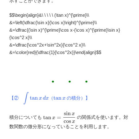
示すことができます。
x}{\cos x}
$$\begin{align}&\ \ \ \ \ (\tan x)^{\prime}\\
&=\left(\dfrac{\sin x}{\cos x}\right)^{\prime}\\
&=\dfrac{(\sin x)^{\prime}\cos x-(\cos x)^{\prime}\sin x}
{\cos^2 x}\\
&=\dfrac{\cos^2x+\sin^2x}{\cos^2 x}\\
&=\color{red}{\dfrac{1}{\cos^2x}}\end{align}
$$
● ● ●
∫
\displaystyle
\tan
t
a
n
t
a
n
【②
（
の積分）】
x
d
x
x
\int \tan x\,
x
dx
s
i
n
x
\tan
t
a
n
=
積分についても
の関係式を使います。対
x
c
o
s
x=\dfrac{\sin
x
数関数の微分形になっていることを利用します。
x}{\cos x}