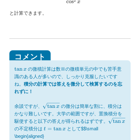
2
c
o
s
x
と計算できます。
\tan
t
a
n
の微積計算は数Ⅲの微積単元の中でも苦手意
x
x
識のある人が多いので、しっかり克服したいです
ね。
積分の計算では答えを微分して検算するのを忘
れずに！
\sqrt{\tan
t
a
n
余談ですが、
の微分は簡単な割に、積分は
x
x}
かなり難しいです。大学の範囲ですが、置換積分を
\sqrt{\tan
t
a
n
駆使すると以下の答えが得られるはずです。
x
x}
t=\tan
=
t
a
n
の不定積分は
として
$$\small
t
x
x
\begin{aligned}