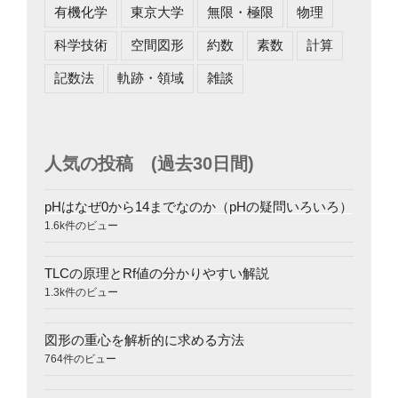
有機化学
東京大学
無限・極限
物理
科学技術
空間図形
約数
素数
計算
記数法
軌跡・領域
雑談
人気の投稿 (過去30日間)
pHはなぜ0から14までなのか（pHの疑問いろいろ）
1.6k件のビュー
TLCの原理とRf値の分かりやすい解説
1.3k件のビュー
図形の重心を解析的に求める方法
764件のビュー