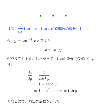
● ● ●
d
\dfrac{d}
\tan
−
1
t
a
n
t
a
n
【⑤
（
の逆関数の微分）】
x
x
{dx}\tan^{-1}
x
d
x
x
−
1
y
=
t
a
n
今、
と置くと、
y
x
=\tan^{-1}
=
t
x =\tan y
a
n
x
x
y
\tan
t
a
n
が成り立ちます。したがって、
の微分（公式①）よ
り、
1
d
x
\begin{aligned}\dfrac{d x
=
2
c
o
s
d
y
y
2
=
1
+
t
a
n
y
2
∵
=
1
+
(
=
t
a
n
)
x
x
y
となるので、両辺の逆数をとって