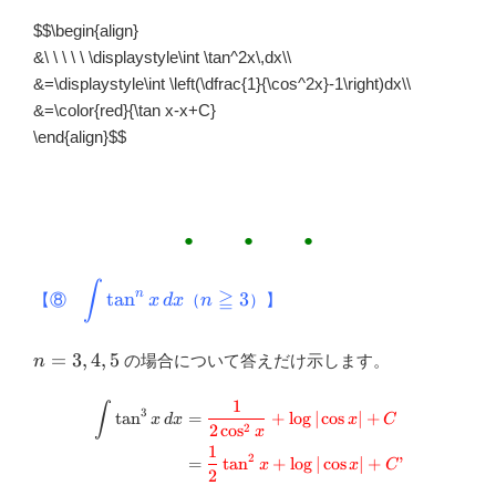
$$\begin{align}
&\ \ \ \ \ \displaystyle\int \tan^2x\,dx\\
&=\displaystyle\int \left(\dfrac{1}{\cos^2x}-1\right)dx\\
&=\color{red}{\tan x-x+C}
\end{align}
$$
● ● ●
∫
\displaystyle
n
≧
n
t
a
n
3
【⑧
（
）】
x
d
x
n
\int
\geqq
\tan^{n} x\,
3
n=3,4,5
dx
=
3
,
4
,
5
の場合について答えだけ示します。
n
1
\small \begin{aligned} \di
∫
3
t
a
n
=
+
l
o
g
∣
c
o
s
∣
+
x
d
x
x
C
2
c
o
s
2
x
1
2
=
t
a
n
+
l
o
g
∣
c
o
s
∣
+
’
x
x
C
2