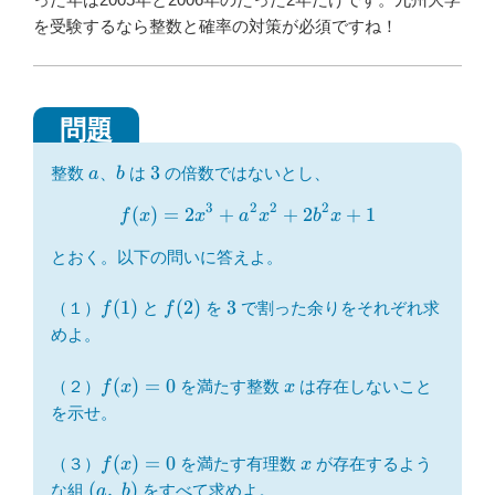
o
を受験するなら整数と確率の対策が必須ですね！
k
a
b
3
3
整数
、
は
の倍数ではないとし、
a
b
3
2
2
2
(
)
=
2
+
f(x)=2x^3+a^2x^2+2b^2x
+
2
+
1
f
x
x
a
x
b
x
とおく。以下の問いに答えよ。
f(1)
f(2)
3
(
1
)
(
2
)
3
（１）
と
を
で割った余りをそれぞれ求
f
f
めよ。
f(x)=0
x
(
)
=
0
（２）
を満たす整数
は存在しないこと
f
x
x
を示せ。
f(x)=0
x
(
)
=
0
（３）
を満たす有理数
が存在するよう
f
x
x
(a,\
(
,
)
な組
をすべて求めよ。
a
b