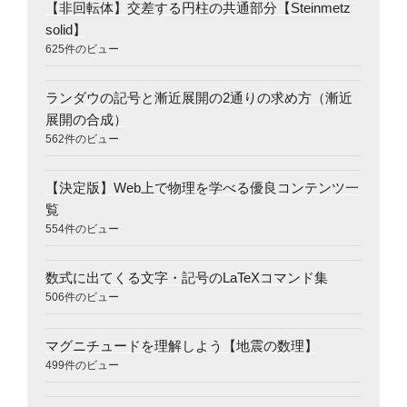
【非回転体】交差する円柱の共通部分【Steinmetz
solid】
625件のビュー
ランダウの記号と漸近展開の2通りの求め方（漸近
展開の合成）
562件のビュー
【決定版】Web上で物理を学べる優良コンテンツ一
覧
554件のビュー
数式に出てくる文字・記号のLaTeXコマンド集
506件のビュー
マグニチュードを理解しよう【地震の数理】
499件のビュー