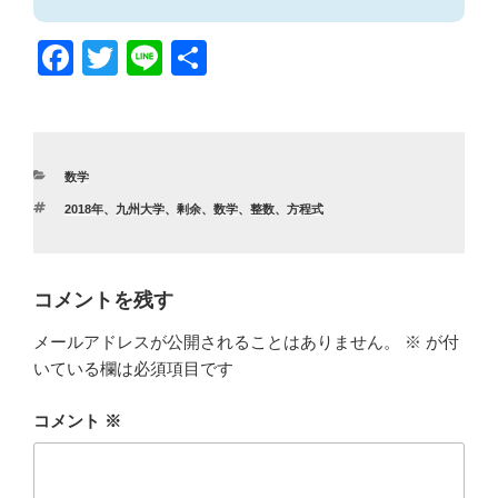
F
T
Li
共
a
wi
n
有
c
tt
e
e
er
カ
数学
b
テ
タ
2018年
、
九州大学
、
剰余
、
数学
、
整数
、
方程式
ゴ
o
グ
リ
ー
o
k
コメントを残す
メールアドレスが公開されることはありません。
※
が付
いている欄は必須項目です
コメント
※