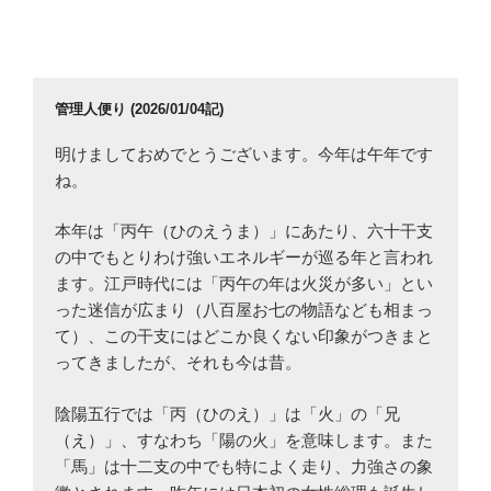
投
ー
稿
シ
ョ
ン
管理人便り (2026/01/04記)
明けましておめでとうございます。今年は午年です
ね。
本年は「丙午（ひのえうま）」にあたり、六十干支
の中でもとりわけ強いエネルギーが巡る年と言われ
ます。江戸時代には「丙午の年は火災が多い」とい
った迷信が広まり（八百屋お七の物語なども相まっ
て）、この干支にはどこか良くない印象がつきまと
ってきましたが、それも今は昔。
陰陽五行では「丙（ひのえ）」は「火」の「兄
（え）」、すなわち「陽の火」を意味します。また
「馬」は十二支の中でも特によく走り、力強さの象