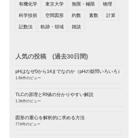
有機化学
東京大学
無限・極限
物理
科学技術
空間図形
約数
素数
計算
記数法
軌跡・領域
雑談
人気の投稿 (過去30日間)
pHはなぜ0から14までなのか（pHの疑問いろいろ）
1.6k件のビュー
TLCの原理とRf値の分かりやすい解説
1.3k件のビュー
図形の重心を解析的に求める方法
774件のビュー