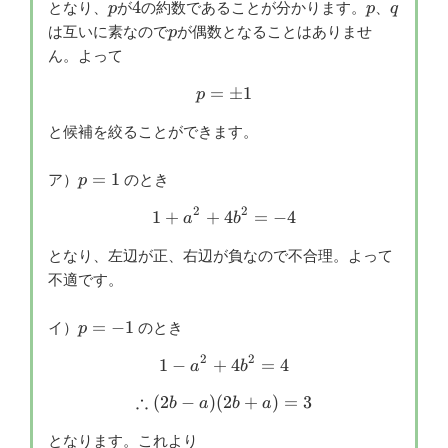
p
4
p
q
4
となり、
が
の約数であることが分かります。
、
p
p
q
p
は互いに素なので
が偶数となることはありませ
p
ん。よって
=
p= \pm 1
±
1
p
と候補を絞ることができます。
p=1
=
1
ア）
のとき
p
2
2
1
+
+
4
1+a^2+4b^2=-4
=
−
4
a
b
となり、左辺が正、右辺が負なので不合理。よって
不適です。
p=-1
=
−
1
イ）
のとき
p
2
2
1
−
+
1-a^2+4b^2=4
4
=
4
a
b
∴
(
2
−
)
(
2
\therefore (2b-a)(2b+a)=3
+
)
=
3
b
a
b
a
となります。これより