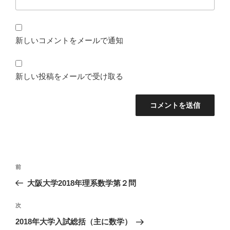
新しいコメントをメールで通知
新しい投稿をメールで受け取る
投
前
前
稿
の
大阪大学2018年理系数学第２問
ナ
投
ビ
稿
次
次
ゲ
の
2018年大学入試総括（主に数学）