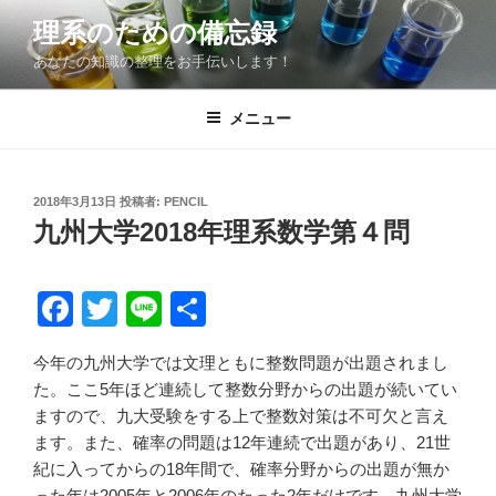
コ
理系のための備忘録
ン
あなたの知識の整理をお手伝いします！
テ
ン
ツ
メニュー
へ
ス
キ
投
2018年3月13日
投稿者:
PENCIL
稿
ッ
九州大学2018年理系数学第４問
日:
プ
F
T
Li
共
a
wi
n
有
今年の九州大学では文理ともに整数問題が出題されまし
c
tt
e
た。ここ5年ほど連続して整数分野からの出題が続いてい
e
er
ますので、九大受験をする上で整数対策は不可欠と言え
b
ます。また、確率の問題は12年連続で出題があり、21世
紀に入ってからの18年間で、確率分野からの出題が無か
o
った年は2005年と2006年のたった2年だけです。九州大学