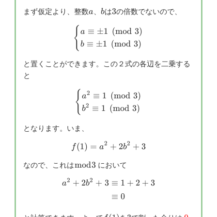
a
b
3
3
まず仮定より、整数
、
は
の倍数でないので、
a
b
{
\begin{cases} a \equiv \pm
≡
±
1
(
mod
3
)
a
≡
±
1
(
mod
3
)
b
と置くことができます。この２式の各辺を二乗する
と
{
\begin{cases} a^2 \equiv 1
2
≡
1
(
mod
3
)
a
2
≡
1
(
mod
3
)
b
となります。いま、
2
2
(
1
)
=
f(1)=a^2+2b^2+3
+
2
+
3
f
a
b
\bmod{3}
mod
3
なので、これは
において
2
2
+
2
+
3
≡
1
+
2
+
3
\begin{aligned} a^2+2b^2+
a
b
≡
0