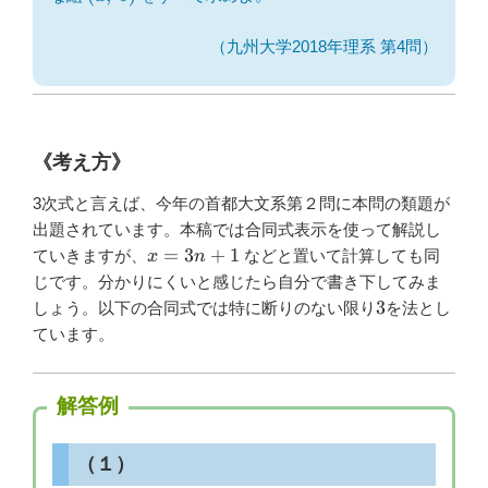
b)
（九州大学2018年理系 第4問）
《考え方》
3次式と言えば、今年の首都大文系第２問に本問の類題が
出題されています。本稿では合同式表示を使って解説し
x=3n+1
=
3
+
1
ていきますが、
などと置いて計算しても同
x
n
じです。分かりにくいと感じたら自分で書き下してみま
3
3
しょう。以下の合同式では特に断りのない限り
を法とし
ています。
解答例
（１）