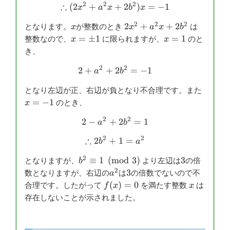
2
2
2
∴
(
2
+
+
\therefore (2x^2+a^2x+2b^
2
)
=
−
1
x
a
x
b
x
2
2
2
x
2x^2+a^2x+2b^2
2
+
+
2
となります。
が整数のとき
は
x
x
a
x
b
x=\pm
x=1
=
±
1
=
1
整数なので、
に限られますが、
のと
x
x
1
き、
2
2
2
+
+
2
2+a^2+2b^2=-1
=
−
1
a
b
x=-1
となり左辺が正、右辺が負となり不合理です。また
=
−
1
のとき、
x
2
2
2
−
+
2-a^2+2b^2=1
2
=
1
a
b
2
2
∴
2
+
\therefore 2b^2+1=a^2
1
=
b
a
2
b^2
3
≡
1
(
mod
3
)
3
となりますが、
より左辺は
の倍
b
\equiv 1
2
a^2
3
3
数となりますが、右辺の
は
の倍数でないので不
a
\pmod{3}
f(x)=0
x
(
)
=
0
合理です。したがって
を満たす整数
は
f
x
x
存在しないことが示されました。