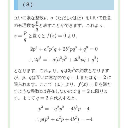
（３）
p
q
q
互いに素な整数
、
（ただし
は正）を用いて任意
p
q
q
p
\dfrac{p}
x=\dfra
の有理数を
と表すことができます。これより、
q
{q}
{q}
p
f(x)=0
=
(
)
=
0
と置くと
より、
x
f
x
q
3
2
2
2
3
3
2
+
+
2
2p^3+a^2p^2q+2b^2pq^3+
+
=
0
p
a
p
q
b
p
q
q
3
2
2
2
2
∴
2
=
−
(
\therefore 2p^3=-q(a^2p^
+
2
+
)
p
q
a
p
b
pq
q
3
q
2p^3
2
となります。これより、
は
の約数となります
q
p
p
q
q=1
q=2
=
1
=
2
が、
、
は互いに素なので
または
に
p
q
q
q
f(x)=0
(
)
=
0
限られます。ここで（１）より、
を満た
f
x
x
q=2
=
2
すような整数
は存在しないので
に限りま
x
q
q=2
=
2
す。よって
を代入すると、
q
3
2
2
2
=
−
p^3=-a^2p^2-4b^2p-4
−
4
−
4
p
a
p
b
p
2
2
2
∴
(
+
\therefore p(p^2+a^2p+4b^
+
4
)
=
−
4
p
p
a
p
b