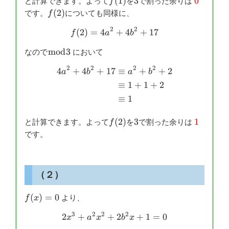
f(1)
3
\color{r
(
1
)
3
0
と計算できます。よって
を
で割った余りは
f
{0}
f(2)
(
2
)
です。
についても同様に、
f
2
2
(
2
)
=
4
f(2)=4a^2+4b^2+17
+
4
+
17
f
a
b
\bmod{3}
mod
3
なので
において
2
2
2
2
\begin{aligned} 4a^2+4b^2
4
+
4
+
17
≡
+
+
2
a
b
a
b
≡
1
+
1
+
2
≡
1
f(2)
3
\color{r
(
2
)
3
1
と計算できます。よって
を
で割った余りは
f
{1}
です。
（２）
f(x)=0
(
)
=
0
より、
f
x
3
2
2
2
2
+
+
2x^3+a^2x^2+2b^2x+1=0
2
+
1
=
0
x
a
x
b
x