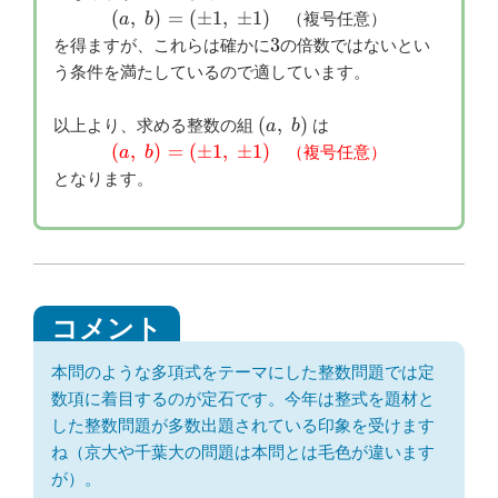
(a,\
(
,
)
=
(
±
1
,
±
1
)
（複号任意）
a
b
b)=
3
3
を得ますが、これらは確かに
の倍数ではないとい
(\pm
う条件を満たしているので適しています。
1,\
\pm
(a,\
(
,
)
以上より、求める整数の組
は
a
b
1)
b)
(a,\
(
,
)
=
(
±
1
,
±
1
)
（複号任意）
a
b
b)=
となります。
(\pm
1,\
\pm
1)
本問のような多項式をテーマにした整数問題では定
数項に着目するのが定石です。今年は整式を題材と
した整数問題が多数出題されている印象を受けます
ね（京大や千葉大の問題は本問とは毛色が違います
が）。