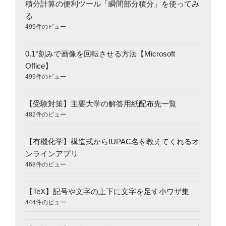
積分計算の便利ツール「瞬間部分積分」を使ってみ
る
499件のビュー
0.1°刻みで画像を回転させる方法【Microsoft
Office】
499件のビュー
【受験対策】主要大学の解答用紙配布先一覧
482件のビュー
【有機化学】構造式からIUPAC名を教えてくれるオ
ンラインアプリ
468件のビュー
【TeX】記号や文字の上下に文字を足す小ワザ集
444件のビュー