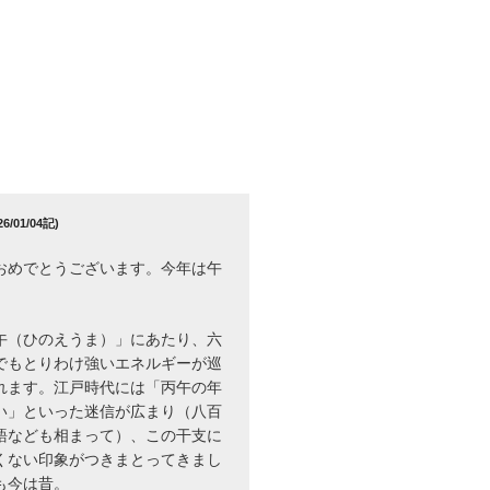
/01/04記)
おめでとうございます。今年は午
午（ひのえうま）」にあたり、六
でもとりわけ強いエネルギーが巡
れます。江戸時代には「丙午の年
い」といった迷信が広まり（八百
語なども相まって）、この干支に
くない印象がつきまとってきまし
も今は昔。