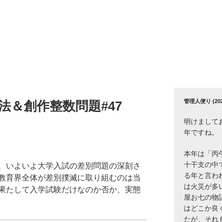
管理人便り (2026
法＆創作整数問題#47
明けまして
年ですね。
本年は「丙
十干支の中
、いよいよ大学入試の差別問題の深刻さ
る年と言わ
教育界全体が差別撲滅に取り組むのは当
は火災が多
果たして入学試験だけなのか否か、実態
屋お七の物
はどこか良
たが、それ