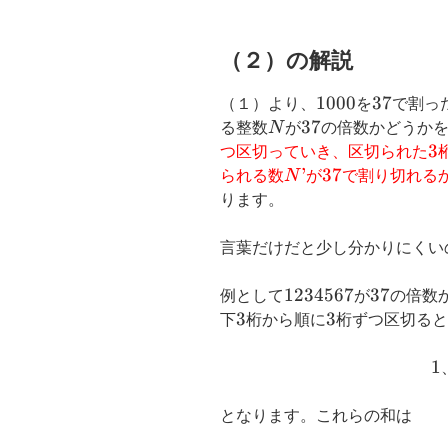
（２）の解説
1000
1000
37
37
（１）より、
を
で割っ
N
37
37
る整数
N
が
の倍数かどうか
3
3
つ区切っていき、区切られた
N’
’
37
37
られる数
N
が
で割り切れる
ります。
言葉だけだと少し分かりにくい
1234567
1234567
37
37
例として
が
の倍数
3
3
3
3
下
桁から順に
桁ずつ区切ると
1
1
となります。これらの和は