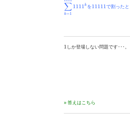
\displaystyle
11111
∑
k
1111
11111
を
で割ったと
\sum^{1111}_{k=1}
{1111}^{k}
=
1
k
1
1
しか登場しない問題です･･･。
» 答えはこちら