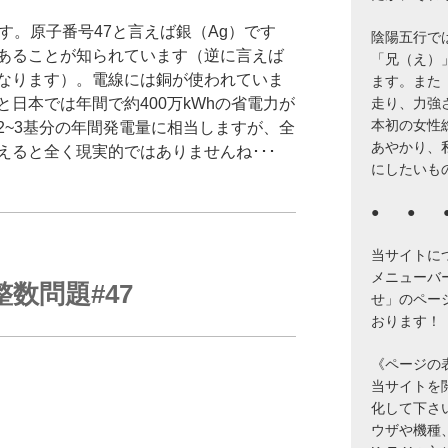
す。原子番号47と言えば銀（Ag）です
陰陽五行で
あることが知られています（逆に言えば
「兄（え）
なります）。電線には銅が使われていま
ます。また
走り、力強
日本では年間で約400万kWhの省電力が
本初の女性
2~3基分の年間発電量に相当しますが、全
あやかり、
えると全く現実的ではありませんね･･･
にしたいも
● ● 
当サイトに
メニューバ
整数問題#47
せ」のペー
おります！
《ページの
当サイトを閲覧
化して下さ
ウザや機種