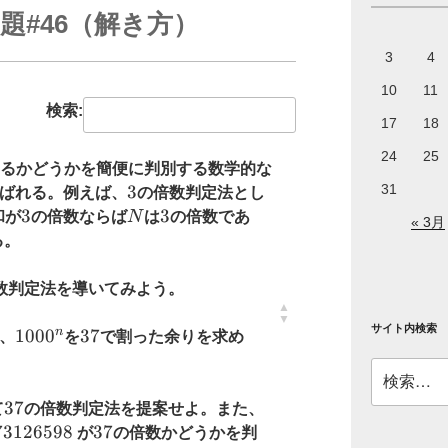
題#46（解き方）
3
4
10
11
検索:
17
18
24
25
るかどうかを簡便に判別する数学的な
31
3
3
ばれる。例えば、
の倍数判定法とし
3
3
N
3
3
和が
の倍数ならば
N
は
の倍数であ
« 3月
る。
数判定法を導いてみよう。
サイト内検索
n
1000^n
100
0
37
37
、
を
で割った余りを求め
検
索:
37
37
て
の倍数判定法を提案せよ。また、
126598
73126598
37
37
が
の倍数かどうかを判