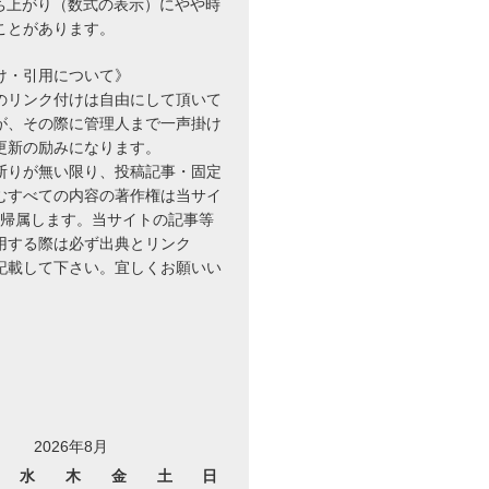
立ち上がり（数式の表示）にやや時
ことがあります。
け・引用について》
のリンク付けは自由にして頂いて
が、その際に管理人まで一声掛け
更新の励みになります。
断りが無い限り、投稿記事・固定
むすべての内容の著作権は当サイ
に帰属します。当サイトの記事等
用する際は必ず出典とリンク
を記載して下さい。宜しくお願いい
2026年8月
水
木
金
土
日