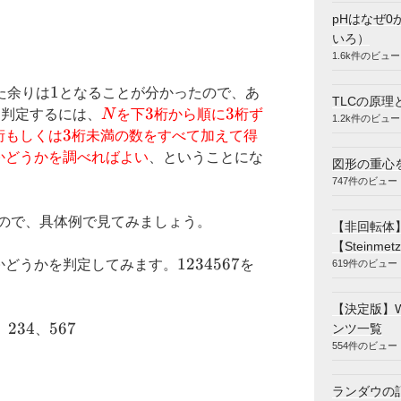
pHはなぜ0
いろ）
1.6k件のビュー
1
1
た余りは
となることが分かったので、あ
TLCの原理
N
3
3
3
3
を判定するには、
N
を下
桁から順に
桁ず
1.2k件のビュー
3
3
桁もしくは
桁未満の数をすべて加えて得
かどうかを調べればよい
、ということにな
図形の重心
747件のビュー
ので、具体例で見てみましょう。
【非回転体
【Steinmetz
1234567
1234567
かどうかを判定してみます。
を
619件のビュー
【決定版】
234
234
567
567
ンツ一覧
、
、
554件のビュー
ランダウの