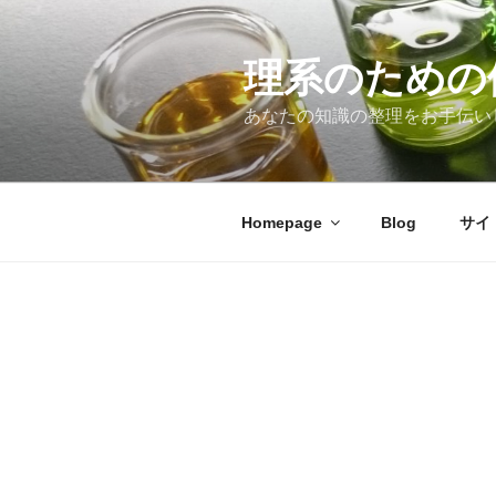
コ
ン
テ
理系のための
ン
あなたの知識の整理をお手伝い
ツ
へ
ス
キ
Homepage
Blog
サイ
ッ
プ