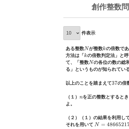
創作整数問
件表示
N
k
ある整数
N
が整数
k
の倍数であ
k
方法は「
k
の倍数判定法」と呼
N
て、「整数
N
の各位の数の総
る」というものが知られてい
37
37
以上のことを踏まえて
の倍
n
（１）
n
を正の整数とするとき
よ。
（２）（１）の結果を利用し
N=486652173
=
4866521
それを用いて
N