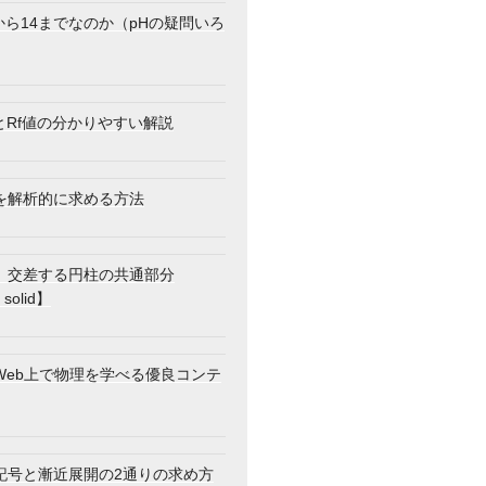
から14までなのか（pHの疑問いろ
とRf値の分かりやすい解説
を解析的に求める方法
】交差する円柱の共通部分
 solid】
Web上で物理を学べる優良コンテ
記号と漸近展開の2通りの求め方