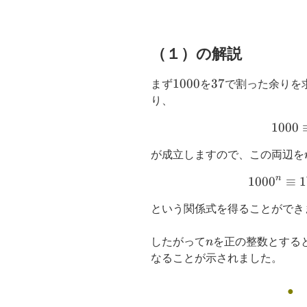
（１）の解説
1000
1000
37
37
まず
を
で割った余りを
り、
1000
が成立しますので、この両辺を
n
100
0
≡
1
という関係式を得ることができ
n
したがって
n
を正の整数とする
なることが示されました。
●