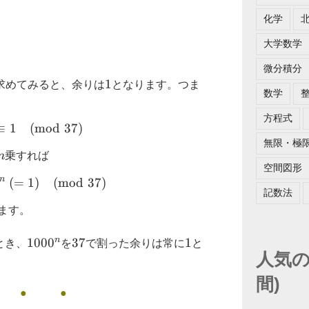
化学
大学数学
微分積分
1
1
求めてみると、余りは
となります。つま
数学
方程式
≡
1
1000 \equiv 1 \pmod{37}
(
mod
37
)
無限・極
n
n
乗すれば
空間図形
n
(
=
1000^n \equiv 1^n\ (=1) \pmod{37}
1
)
(
mod
37
)
記数法
ます。
n
1000^n
100
0
37
37
1
1
とき、
を
で割った余りは常に
と
人気の
間)
 ● ●