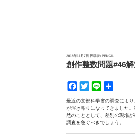
投
2018年11月7日
投稿者:
PENCIL
稿
創作整数問題#46解
日:
F
T
Li
共
a
wi
n
有
最近の文部科学省の調査により
c
tt
e
が浮き彫りになってきました。
e
er
然のこととして、差別の現場が
b
調査を急ぐべきでしょう。
o