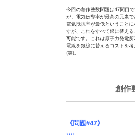
o
今回の創作整数問題は47問目で
k
が、電気伝導率が最高の元素で
電気抵抗率が最低ということに
すが、これをすべて銀に替えると
可能です。これは原子力発電所
電線を銀線に替えるコストを考
(笑)。
創作
《問題#47》
1111