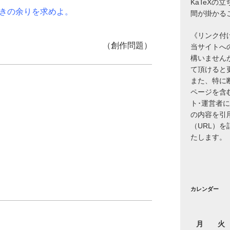
KaTeXの
きの余りを求めよ。
間が掛かる
《リンク付
（創作問題）
当サイトへ
構いません
て頂けると
また、特に
ページを含
ト･運営者
の内容を引
（URL）
たします。
カレンダー
月
火