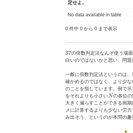
定せよ。
No data available in table
0 件中 0 から 0 まで表示
37
37
の倍数判定法なんぞ使う場面
白いのではないかと思い、問題
一般に倍数判定法というのは、
確かめるのではなく、より少な
のことを指しています。例で示
N
をそれよりも小さい
N
の各位の
大きく減らすことができる画期
メに計算するよりも少ない労力
み出そう、というのが本問の趣
●