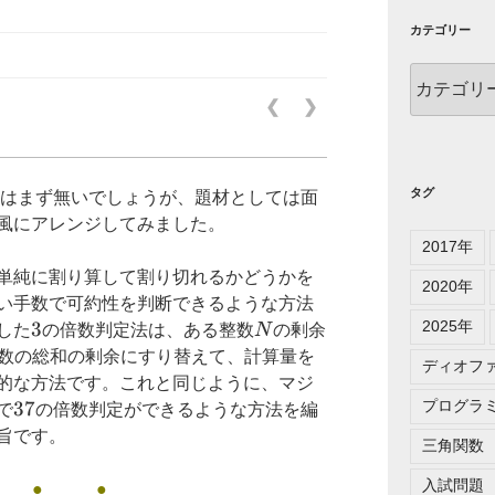
カテゴリー
カ
テ
❮
❯
ゴ
リ
ー
タグ
はまず無いでしょうが、題材としては面
風にアレンジしてみました。
2017年
単純に割り算して割り切れるかどうかを
2020年
い手数で可約性を判断できるような方法
2025年
3
3
N
した
の倍数判定法は、ある整数
N
の剰余
数の総和の剰余にすり替えて、計算量を
ディオフ
的な方法です。これと同じように、マジ
プログラ
37
37
で
の倍数判定ができるような方法を編
旨です。
三角関数
入試問題
 ● ●