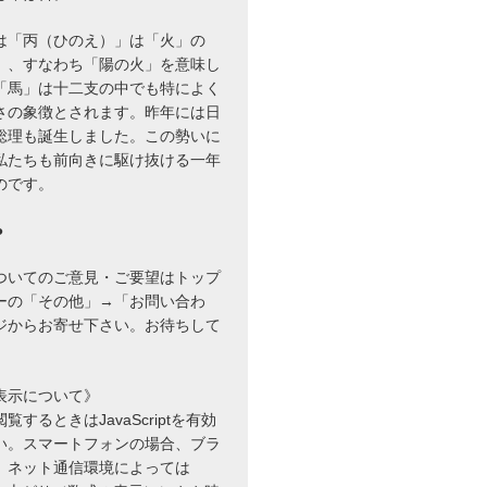
は「丙（ひのえ）」は「火」の
」、すなわち「陽の火」を意味し
「馬」は十二支の中でも特によく
さの象徴とされます。昨年には日
総理も誕生しました。この勢いに
私たちも前向きに駆け抜ける一年
のです。
●
ついてのご意見・ご要望はトップ
ーの「その他」→「お問い合わ
ジからお寄せ下さい。お待ちして
表示について》
するときはJavaScriptを有効
い。スマートフォンの場合、ブラ
、ネット通信環境によっては