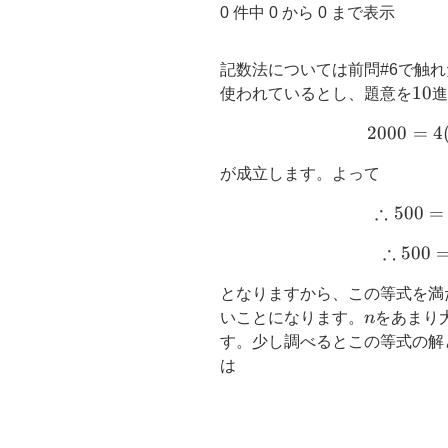
0 件中 0 から 0 まで表示
記数法については前問#6で触
10
10
使われているとし、題意を
進
2000
=
4
が成立します。よって
∴
500
=
∴
500
となりますから、この等式を満
n
いことになります。
n
をあまり
す。少し調べるとこの等式の解
は