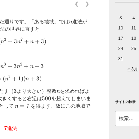
❮
❯
3
4
n
れた通りです。「ある地域」では
n
進法が
10
11
法の世界に直すと
17
18
3
2
(
+
2000=4(n^3+3n^2+n+3)
3
+
+
3
)
n
n
n
24
25
31
3
2
+
\therefore 500=n^3+3n^2+n+3
3
+
+
3
n
n
n
« 3月
2
=
(
\therefore 500=(n^2+1)(n+3)
+
1
)
(
+
3
)
n
n
3
3
n
たす（
より大きい）整数
n
を求めればよ
500
500
大きくすると右辺は
を超えてしまいま
サイト内検索
n=7
=
7
として
n
を得ます。故にこの地域で
検
索:
7
7
進法