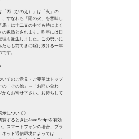
は「丙（ひのえ）」は「火」の
」、すなわち「陽の火」を意味し
「馬」は十二支の中でも特によく
さの象徴とされます。昨年には日
総理も誕生しました。この勢いに
私たちも前向きに駆け抜ける一年
のです。
●
ついてのご意見・ご要望はトップ
ーの「その他」→「お問い合わ
ジからお寄せ下さい。お待ちして
表示について》
するときはJavaScriptを有効
い。スマートフォンの場合、ブラ
、ネット通信環境によっては