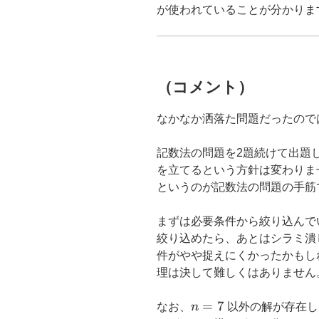
が使われていることが分かりま
（コメント）
なかなか洒落た問題だったのでは
記数法の問題を2題続けて出題
を立てるという方針は変わりま
というのが記数法の問題の手筋
まずは必要条件から絞り込んで
絞り込めたら、あとはシラミ潰
件がやや捉えにくかったかもし
理は決して難しくはありません
n=7
=
7
なお、
n
以外の解が存在し