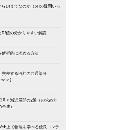
から14までなのか（pHの疑問いろ
とRf値の分かりやすい解説
を解析的に求める方法
】交差する円柱の共通部分
 solid】
記号と漸近展開の2通りの求め方
の合成）
Web上で物理を学べる優良コンテ