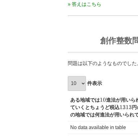
» 答えはこちら
創作整数問
問題は以下のようなものでした
件表示
10
10
ある地域では
進法が用いら
1313
1313
ていくとちょうど税込
円
の地域では何進法が用いられ
No data available in table