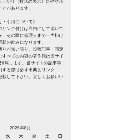
立ち上がり（数式の表示）にやや時
ことがあります。
け・引用について》
のリンク付けは自由にして頂いて
が、その際に管理人まで一声掛け
更新の励みになります。
断りが無い限り、投稿記事・固定
むすべての内容の著作権は当サイ
に帰属します。当サイトの記事等
用する際は必ず出典とリンク
を記載して下さい。宜しくお願いい
2026年8月
水
木
金
土
日