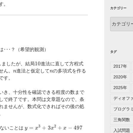
す。
カテゴリー
カ
テ
ゴ
リ
ー
･･･？（希望的観測）
タグ
10
10
しましたが、結局
進法に直して方程式
2017年
n
n
せん。
n
進法と仮定して
n
の多項式を作る
2020年
です。
2025年
いき、十分性を確認できる程度の数まで
ディオフ
しで終了です。本問は文章題なので、条
れませんが、数式化できればその後の処
プログラ
。
三角関数
3
2
y=x^3+3x^2+x-
=
+
3
+
−
497
ないことは
y
x
x
x
入試問題