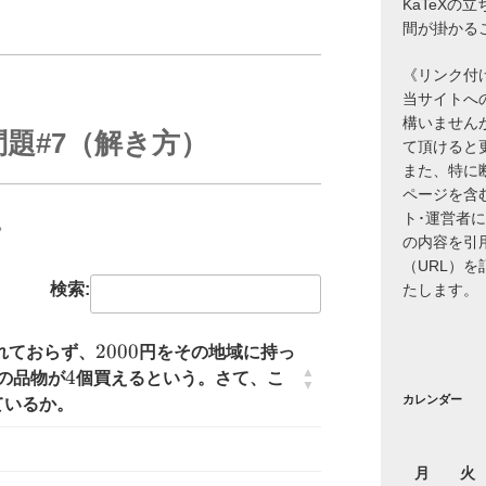
KaTeXの
間が掛かる
《リンク付
当サイトへ
構いません
題#7（解き方）
て頂けると
また、特に
ページを含
ト･運営者
。
の内容を引
（URL）
検索:
たします。
2000
2000
れておらず、
円をその地域に持っ
4
4
の品物が
個買えるという。さて、こ
カレンダー
ているか。
月
火