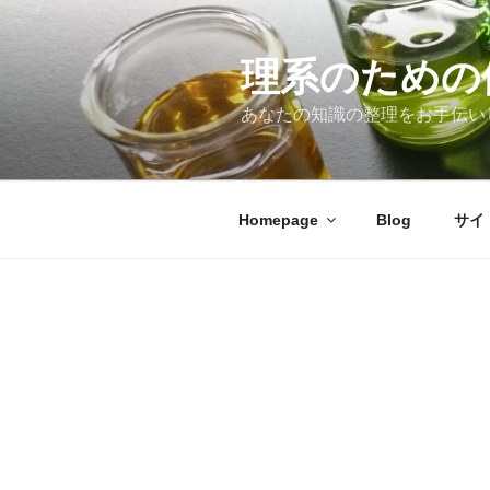
コ
ン
テ
理系のための
ン
あなたの知識の整理をお手伝い
ツ
へ
ス
キ
Homepage
Blog
サイ
ッ
プ