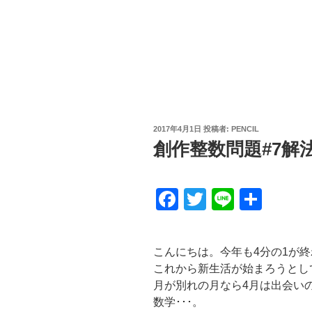
投
2017年4月1日
投稿者:
PENCIL
稿
創作整数問題#7解
日:
F
T
Li
共
a
wi
n
有
c
tt
e
こんにちは。今年も4分の1が
e
er
これから新生活が始まろうとし
b
月が別れの月なら4月は出会い
数学･･･。
o