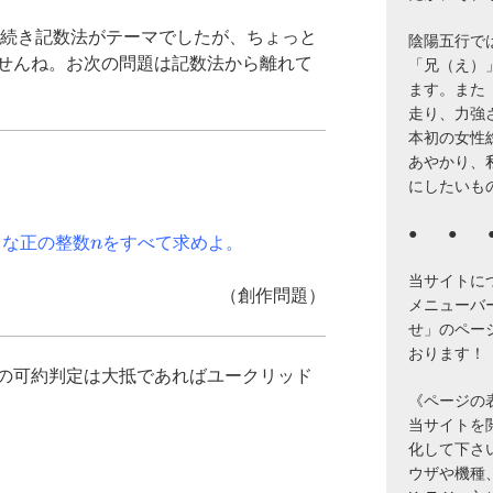
き続き記数法がテーマでしたが、ちょっと
陰陽五行で
せんね。お次の問題は記数法から離れて
「兄（え）
ます。また
走り、力強
本初の女性
あやかり、
にしたいも
● ● 
n
うな正の整数
n
をすべて求めよ。
当サイトに
（創作問題）
メニューバ
せ」のペー
おります！
の可約判定は大抵であればユークリッド
《ページの
当サイトを閲覧
化して下さ
ウザや機種