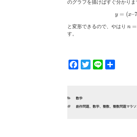
のグラフを描けばすぐ分かりま
=
(
–
y
x
n=
=
と変形できるので、やはり
n
す。
F
T
Li
共
a
wi
n
有
c
tt
e
e
er
カ
数学
b
テ
タ
創作問題
、
数学
、
整数
、
整数問題マラソ
ゴ
o
グ
リ
ー
o
k