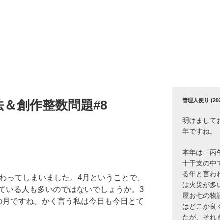
管理人便り (2026
法＆創作整数問題#8
明けまして
年ですね。
本年は「丙
十干支の中
る年と言わ
終わってしまいました。4月ということで、
は火災が多
ている人も多いのではないでしょうか。3
屋お七の物
の月ですね。かく言う私は今日も今日とて
はどこか良
たが、それ