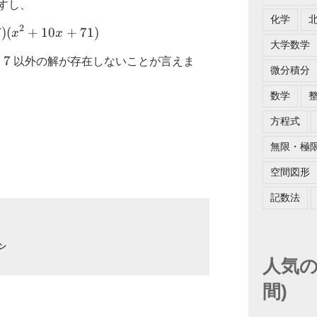
497
すし、
化学
2
7
)
(
y = (x – 7) (x^2 + 10 x + 71)
+
10
+
71
)
x
x
大学数学
7
7
以外の解が存在しないことが言えま
微分積分
数学
方程式
無限・極
空間図形
記数法
ン
人気の
間)