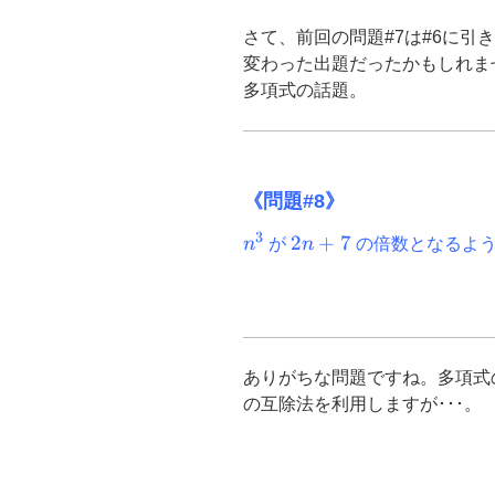
o
さて、前回の問題#7は#6に引
k
変わった出題だったかもしれま
多項式の話題。
《問題#8》
3
n^3
2n+7
2
+
7
n
が
n
の倍数となるよ
ありがちな問題ですね。多項式
の互除法を利用しますが･･･。