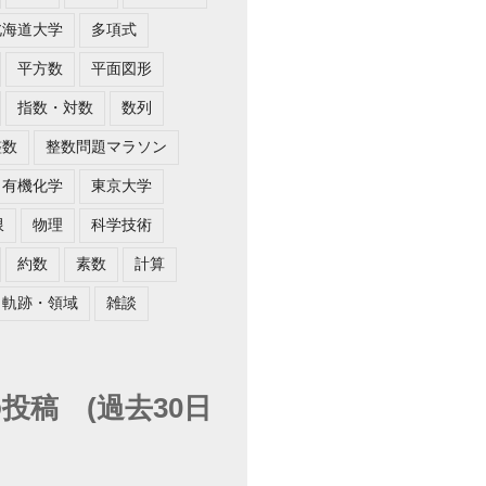
北海道大学
多項式
平方数
平面図形
指数・対数
数列
整数
整数問題マラソン
有機化学
東京大学
限
物理
科学技術
約数
素数
計算
軌跡・領域
雑談
投稿 (過去30日