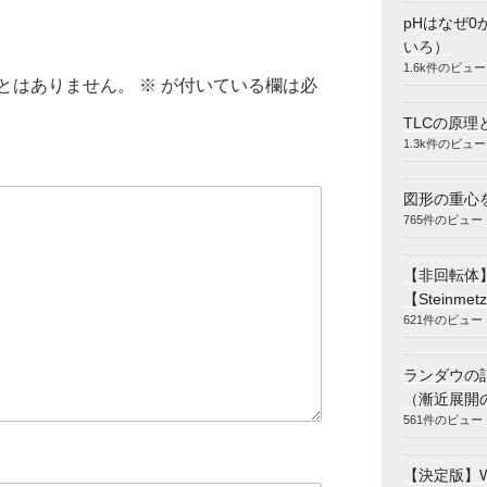
pHはなぜ0
いろ）
1.6k件のビュー
とはありません。
※
が付いている欄は必
TLCの原理
1.3k件のビュー
図形の重心
765件のビュー
【非回転体
【Steinmetz
621件のビュー
ランダウの
（漸近展開
561件のビュー
【決定版】