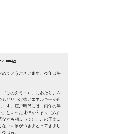
/01/04記)
おめでとうございます。今年は午
午（ひのえうま）」にあたり、六
でもとりわけ強いエネルギーが巡
れます。江戸時代には「丙午の年
い」といった迷信が広まり（八百
語なども相まって）、この干支に
くない印象がつきまとってきまし
も今は昔。