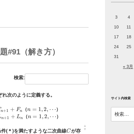
3
4
10
11
17
18
24
25
題#91（解き方）
31
« 3月
検索:
ぞれ次のように定義する。
サイト内検索
}=F_{n+1}+F_n
+
n=1,2,\cdots
=
1
,
2
,
⋯
F
F
（
n
）
検
+
1
n
n
}=L_{n+1}+L_n
+
n=1,2,\cdots
=
1
,
2
,
⋯
L
L
（
n
）
索:
+
1
n
n
C
件(＊)を満たすような二次曲線
C
が存