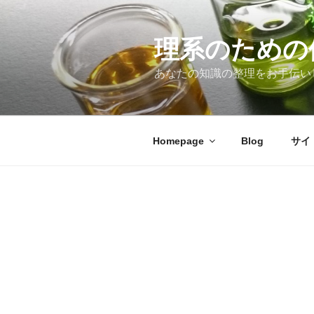
コ
ン
テ
理系のための
ン
あなたの知識の整理をお手伝い
ツ
へ
ス
キ
Homepage
Blog
サイ
ッ
プ