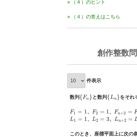
» （４）のヒント
» （４）の答えはこちら
創作整数問
件表示
\
{
}
\
{
}
数列
F
と数列
L
をそれ
n
n
{F_n\}
{L_n\}
F_1=1
=
1
F_2=1
=
1
F_{n+2
=
F
、
F
、
F
1
2
+
2
n
L_1=1
=
1
L_2=3
=
3
L_{n+2
=
L
、
L
、
L
1
2
+
2
n
このとき、座標平面上に次の条