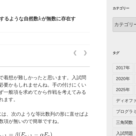
カテゴリー
k
するような自然数
k
が無数に存在す
カ
テ
ゴ
リ
ー
❮
❯
タグ
2017年
で着想が難しかったと思います。入試問
2020年
必要かもしれませんね。手の付けにくい
2025年
ず一般項を求めてから作戦を考えてみる
れます。
ディオフ
プログラ
には、次のような等比数列の形に直せばよ
数項が無いので簡単ですね。
三角関数
\begin{cases} F_{n+2}-\alpha F_{n+1}=\beta(
入試問題
=
(
−
)
β
F
α
F
+
1
+
1