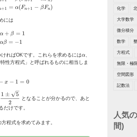
n
n
n
=
(
−
)
α
F
β
F
化学
+
1
+
1
n
n
n
大学数学
めには
微分積分
\begin{cases} \alpha + \beta =1 \\ \alpha \bet
+
=
1
α
β
=
−
1
数学
α
β
方程式
\alpha
\beta
つければOKです。これらを求めるには
α
、
「特性方程式」と呼ばれるものに相当しま
無限・極
空間図形
−
−
x^2-x-1=0
1
=
0
x
記数法
ta
\dfrac{1\pm\sqrt{5}}
1
±
5
が
となることが分かるので、あと
{2}
2
るだけです。
人気の
の方程式を求めてみます。
間)