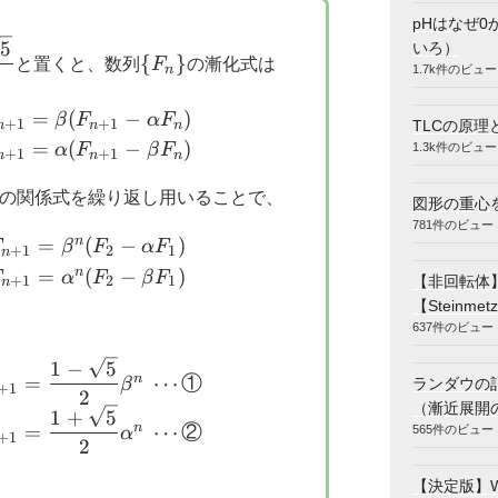
pHはなぜ0
\
5
いろ）
{
}
と置くと、数列
F
の漸化式は
-
{F_{n}\}
n
1.7k件のビュー
\begin{cases} F_{n+2}-\alpha F_{n+1}=\beta(
=
(
−
)
β
F
α
F
+
1
+
1
TLCの原理
n
n
n
=
(
−
)
1.3k件のビュー
α
F
β
F
+
1
+
1
n
n
n
の関係式を繰り返し用いることで、
図形の重心
781件のビュー
\begin{cases} F_{n+2}-\alpha F_{n+1}=\beta^
n
=
(
−
)
F
β
F
α
F
+
1
2
1
n
n
=
(
−
)
F
α
F
β
F
【非回転体
+
1
2
1
n
【Steinmetz
637件のビュー
\begin{cases} F_{n+2}-\alpha F_{n+1}=\dfrac
1
−
5
n
=
⋯
①
ランダウの
β
+
1
2
（漸近展開
1
+
5
n
=
⋯
②
565件のビュー
α
+
1
2
【決定版】