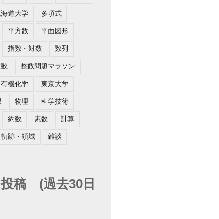
北海道大学
多項式
平方数
平面図形
指数・対数
数列
a =-1 \end{cases}
整数
整数問題マラソン
有機化学
東京大学
限
物理
科学技術
約数
素数
計算
軌跡・領域
雑談
投稿 (過去30日