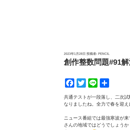
投
2023年1月28日
投稿者:
PENCIL
稿
創作整数問題#91解
日:
F
T
Li
共
a
wi
n
有
共通テストが一段落し、二次試
c
tt
e
なりましたね。全力で春を迎え
e
er
b
ニュース番組では最強寒波が来
さんの地域ではどうでしょうか
o