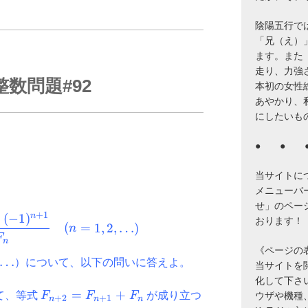
陰陽五行で
「兄（え）
ます。また
走り、力強
整数問題#92
本初の女性
あやかり、
にしたいも
● ● 
当サイトに
メニューバ
せ」のペー
+
1
F_{n+2}=\dfrac{{F_{n+1}}^2+(-1)^{n+1}}{F
n
+
(
−
1
)
おります！
(
=
1
,
2
,
…
)
n
F
n
《ページの
…
）について、以下の問いに答えよ。
当サイトを閲覧
化して下さ
F_{n+2}=F_{n+1}+F_{n}
=
+
て、等式
F
F
F
が成り立つ
ウザや機種
+
2
+
1
n
n
n