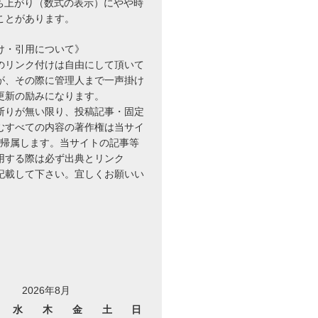
立ち上がり（数式の表示）にやや時
ことがあります。
け・引用について》
のリンク付けは自由にして頂いて
が、その際に管理人まで一声掛け
{n}
更新の励みになります。
断りが無い限り、投稿記事・固定
むすべての内容の著作権は当サイ
に帰属します。当サイトの記事等
用する際は必ず出典とリンク
を記載して下さい。宜しくお願いい
2026年8月
水
木
金
土
日