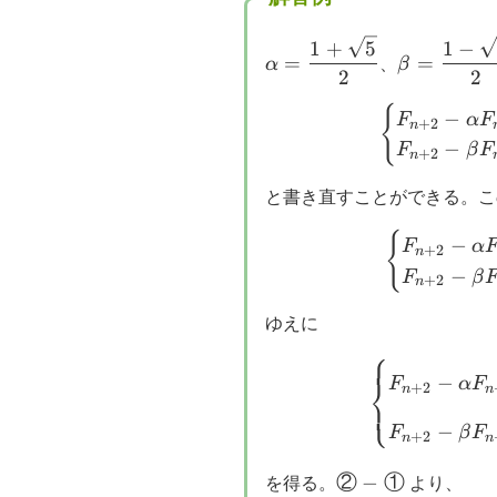
\alpha
\beta
1
+
5
1
−
=
=
α
、
β
=\dfrac{1+\sqrt{5}}
=\dfrac{1
2
2
{2}
\sqrt{5}}
{
−
F
α
F
{2}
+
2
n
−
F
β
F
+
2
n
と書き直すことができる。こ
{
−
F
α
+
2
n
−
F
β
+
2
n
ゆえに
⎧
−
⎨
F
α
F
+
2
n
n
⎩
−
F
β
F
+
2
n
n
②-
②
−
①
を得る。
より、