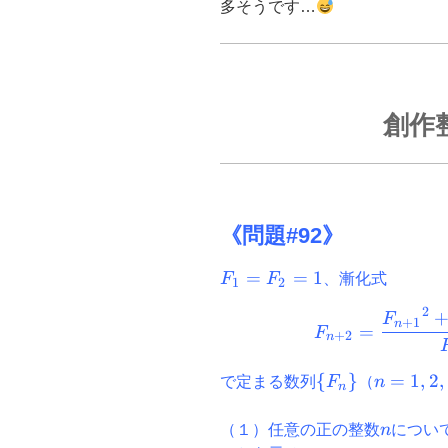
多そうです…
o
k
創作
《問題#92》
F_1=F_2=1
=
=
1
F
F
、漸化式
1
2
2
F
+
1
n
=
F
+
2
n
\
{
}
n=1,2,
=
1
,
2
,
で定まる数列
F
（
n
n
{F_n\}
…
n
（１）任意の正の整数
n
につい