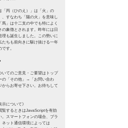
は「丙（ひのえ）」は「火」の
」、すなわち「陽の火」を意味し
「馬」は十二支の中でも特によく
さの象徴とされます。昨年には日
総理も誕生しました。この勢いに
私たちも前向きに駆け抜ける一年
のです。
●
ついてのご意見・ご要望はトップ
ーの「その他」→「お問い合わ
ジからお寄せ下さい。お待ちして
_{n}} \quad (n=1,2,…)
表示について》
するときはJavaScriptを有効
い。スマートフォンの場合、ブラ
、ネット通信環境によっては