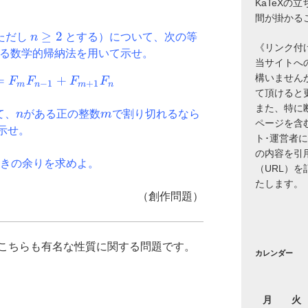
KaTeXの
間が掛かる
n
≥
2
ただし
n
とする）について、次の等
《リンク付
\geq
る数学的帰納法を用いて示せ。
当サイトへ
2
構いません
=
(\ast): F_{m+n}=F_{m}F_{n-1} +F_{m+1}F_
+
F
F
F
F
−
1
+
1
m
n
m
n
て頂けると
また、特に
n
m
て、
n
がある正の整数
m
で割り切れるなら
ページを含
示せ。
ト･運営者
の内容を引
きの余りを求めよ。
（URL）
たします。
（創作問題）
こちらも有名な性質に関する問題です。
カレンダー
月
火