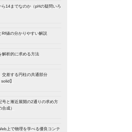
から14までなのか（pHの疑問いろ
F_{n+1}-\alpha F_n) \\ F_{n+2}-\beta F_{n+1}=\
とRf値の分かりやすい解説
を解析的に求める方法
{n}(F_{2}-\alpha F_1) \\ F_{n+2}-\beta F_{n+1}=
】交差する円柱の共通部分
 solid】
{1-\sqrt{5}}{2}\beta^{n} \ \cdots ① \\ F_{n+2}-\
記号と漸近展開の2通りの求め方
の合成）
Web上で物理を学べる優良コンテ