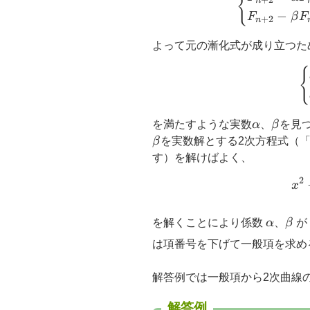
{
n
−
F
β
F
+
2
n
よって元の漸化式が成り立つた
{
\alpha
\beta
を満たすような実数
α
、
β
を見
β
を実数解とする2次方程式（
す）を解けばよく、
2
x
\alpha
\be
を解くことにより係数
α
、
β
は項番号を下げて一般項を求め
解答例では一般項から2次曲線
解答例