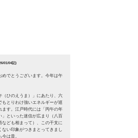
/01/04記)
おめでとうございます。今年は午
午（ひのえうま）」にあたり、六
でもとりわけ強いエネルギーが巡
れます。江戸時代には「丙午の年
い」といった迷信が広まり（八百
語なども相まって）、この干支に
くない印象がつきまとってきまし
も今は昔。