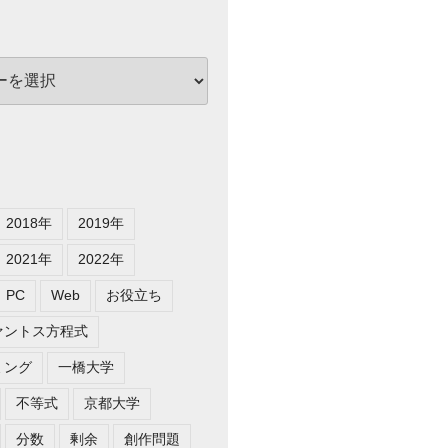
2018年
2019年
2021年
2022年
PC
Web
お役立ち
ァントス方程式
ミング
一橋大学
不等式
京都大学
F_{n+1}-\alpha F_n) \\ F_{n+2}-\beta F_{n+1}=\
分数
剰余
創作問題