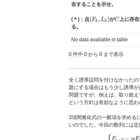
在することを示せ。
(F_k,
(
,
)
C
(＊)：点
F
L
が
C
上に存在
k
k
L_k)
る。
No data available in table
0 件中 0 から 0 まで表示
全く誘導設問を付けなかったの
題にする場合はもう少し誘導が
問題ですが、例えば、取り敢え
という方針は有効なように思わ
3項間漸化式の一般項を求める
いのでした。今回の数列には定
−
F
α
F
+
2