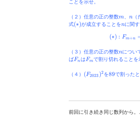
ことを示せ。
m
n
（２）任意の正の整数
m
、
n
（
(\ast)
(
∗
)
n
式
が成立することを
n
に関す
(
∗
)
:
F
+
m
n
n
（３）任意の正の整数
n
につい
F_{n}
F_{m}
ば
F
は
F
で割り切れることを
n
m
2
(F_{2023})^2
(
)
89
89
（４）
F
を
で割ったと
2023
前回に引き続き同じ数列から。