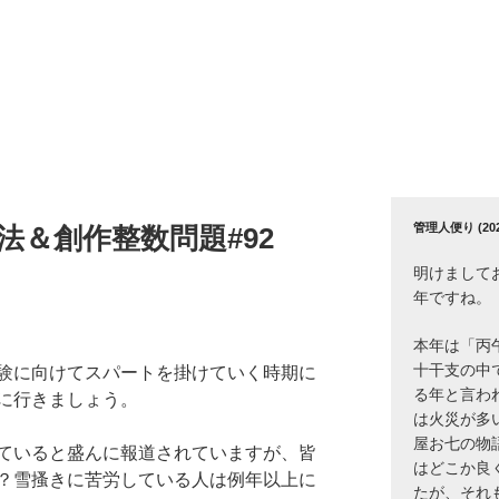
管理人便り (2026
法＆創作整数問題#92
明けまして
年ですね。
本年は「丙
十干支の中
験に向けてスパートを掛けていく時期に
る年と言わ
に行きましょう。
は火災が多
屋お七の物
ていると盛んに報道されていますが、皆
はどこか良
？雪搔きに苦労している人は例年以上に
たが、それ