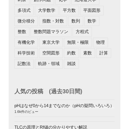
多項式
大学数学
平方数
平面図形
微分積分
指数・対数
数列
数学
整数
整数問題マラソン
方程式
有機化学
東京大学
無限・極限
物理
科学技術
空間図形
約数
素数
計算
記数法
軌跡・領域
雑談
人気の投稿 (過去30日間)
pHはなぜ0から14までなのか（pHの疑問いろいろ）
1.6k件のビュー
TLCの原理とRf値の分かりやすい解説