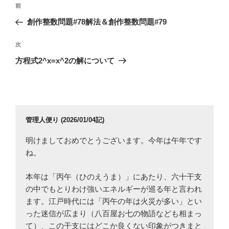
投
前
前
稿
の
創作整数問題#78解法＆創作整数問題#79
ナ
投
ビ
稿
次
次
ゲ
の
方程式2^x=x^2の解について
投
ー
稿
シ
ョ
ン
管理人便り (2026/01/04記)
明けましておめでとうございます。今年は午年です
ね。
本年は「丙午（ひのえうま）」にあたり、六十干支
の中でもとりわけ強いエネルギーが巡る年と言われ
ます。江戸時代には「丙午の年は火災が多い」とい
った迷信が広まり（八百屋お七の物語なども相まっ
て）、この干支にはどこか良くない印象がつきまと