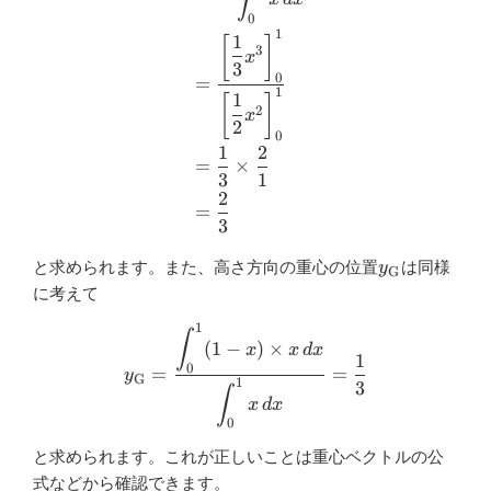
0
1
1
[
]
3
x
3
0
=
1
1
[
]
2
x
2
0
1
2
=
×
3
1
2
=
3
y_{\mathrm
と求められます。また、高さ方向の重心の位置
は同様
y
G
に考えて
1
y_{\mathrm{G}}=\dfrac{\disp
∫
(
1
−
)
×
x
x
d
x
1
0
=
=
y
G
1
3
∫
x
d
x
0
と求められます。これが正しいことは重心ベクトルの公
式などから確認できます。