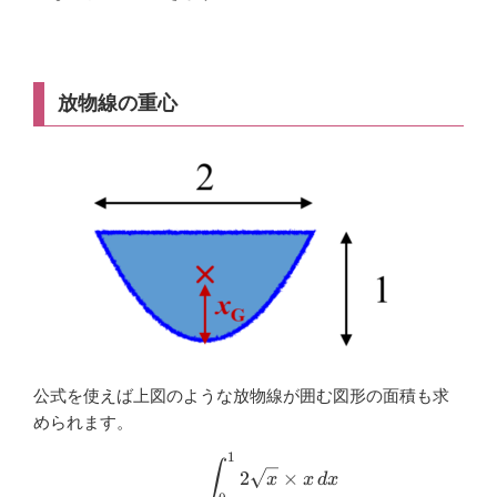
放物線の重心
公式を使えば上図のような放物線が囲む図形の面積も求
められます。
1
\begin{aligned} x_{\mathrm
∫
2
×
x
x
d
x