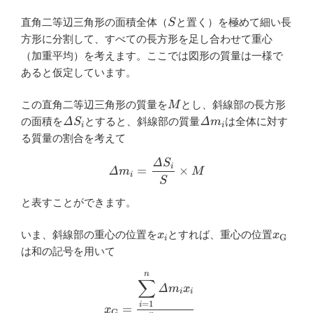
S
直角二等辺三角形の面積全体（
と置く）を極めて細い長
S
方形に分割して、すべての長方形を足し合わせて重心
（加重平均）を考えます。ここでは図形の質量は一様で
あると仮定しています。
M
この直角二等辺三角形の質量を
とし、斜線部の長方形
M
\varDelta
\varDelta
の面積を
Δ
とすると、斜線部の質量
Δ
は全体に対す
S
m
i
i
S_i
m_i
る質量の割合を考えて
Δ
S
\varDelta m_i=\dfrac{\var
i
=
×
Δ
m
M
i
S
と表すことができます。
x_i
x_{\m
いま、斜線部の重心の位置を
とすれば、重心の位置
x
x
G
i
は和の記号を用いて
n
\begin{aligned} x_{\mathrm
∑
Δ
m
x
i
i
=
1
i
=
x
G