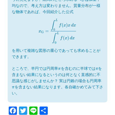
均なので、考え方は変わりません。質量分布が一様
な物体であれば、今回紹介した公式
x_{\mathrm{G}}=\dfrac{\disp
L
∫
(
)
f
x
x
d
x
0
=
x
G
L
∫
(
)
f
x
d
x
0
を用いて複雑な図形の重心であっても求めることが
できます。
\pi
\pi
ところで、半円では円周率
を含むのに半球では
を
π
π
含まない結果になるというのは何となく直感的に不
\pi
思議な感じがしませんか？ 実は円錐の場合も円周率
を含まない結果になります。各自確かめてみて下さ
π
い。
F
T
Li
共