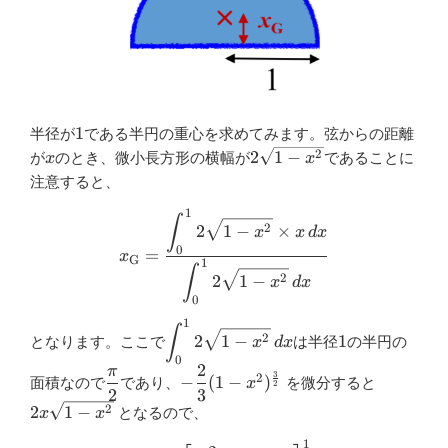
1
1
半径が
である半円の重心を求めてみます。弦からの距離
x
2\sqrt{1-
2
2
1
−
が
のとき、微小長方形の横幅が
であることに
x
x
x^2}
注意すると、
1
x_{\mathrm{G}}=\dfrac{\disp
∫
2
2
1
−
×
x
x
d
x
0
=
x
G
1
∫
2
2
1
−
x
d
x
0
1
\displaystyle
1
∫
2
2
1
−
1
となります。ここで
は半径
の半円の
x
d
x
\int_{0}^{1}
0
2
2\sqrt{1-
π
\dfrac{\pi}
-\dfrac{2}{3}
2x\sqrt{
3
2
−
(
1
−
)
面積なので
であり、
を微分すると
x
2
x^2} \, d x
2
3
{2}
(1-
x^2}
2
2
1
−
となるので、
x
x
x^2)^{\frac{3}
{2}}
1