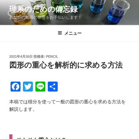
コ
理系のための備忘録
ン
あなたの知識の整理をお手伝いします！
テ
ン
ツ
メニュー
へ
ス
キ
投
2021年4月26日
投稿者:
PENCIL
稿
ッ
図形の重心を解析的に求める方法
日:
プ
F
T
Li
共
a
wi
n
有
本稿では積分を使って一般の図形の重心を求める方法を
c
tt
e
解説します。
e
er
b
o