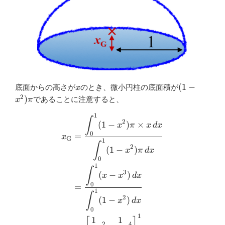
x
(1-
(
1
−
底面からの高さが
のとき、微小円柱の底面積が
x
x^2)\pi
2
)
であることに注意すると、
x
π
1
\begin{aligned} x_{\mathrm{
∫
2
(
1
−
)
×
x
π
x
d
x
0
=
x
G
1
∫
2
(
1
−
)
x
π
d
x
0
1
∫
3
(
−
)
x
x
d
x
0
=
1
∫
2
(
1
−
)
x
d
x
0
1
1
1
2
4