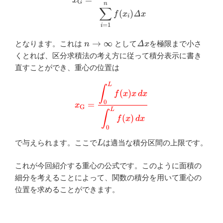
x
G
n
∑
(
)
Δ
f
x
x
i
=
1
i
n \to
\varDelta
→
∞
となります。これは
として
Δ
を極限まで小さ
n
x
\infty
x
くとれば、区分求積法の考え方に従って積分表示に書き
直すことができ、重心の位置は
\color{red}{x_{\mathrm{G}}=
L
∫
(
)
f
x
x
d
x
0
=
x
G
L
∫
(
)
f
x
d
x
0
L
で与えられます。ここで
は適当な積分区間の上限です。
L
これが今回紹介する重心の公式です。このように面積の
細分を考えることによって、関数の積分を用いて重心の
位置を求めることができます。