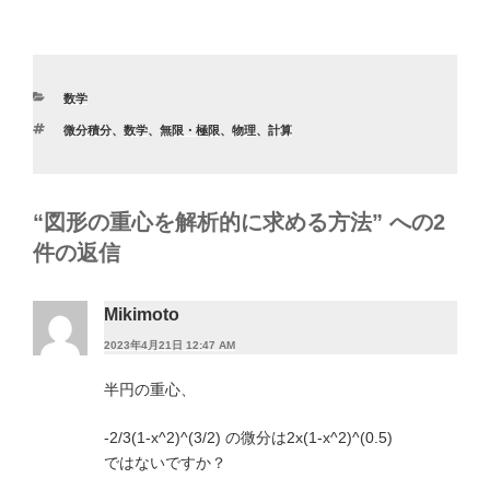
a
wi
n
有
c
tt
e
e
er
カ
数学
b
テ
タ
微分積分
、
数学
、
無限・極限
、
物理
、
計算
ゴ
o
グ
リ
ー
o
k
“図形の重心を解析的に求める方法” への2
件の返信
Mikimoto
2023年4月21日 12:47 AM
半円の重心、
-2/3(1-x^2)^(3/2) の微分は2x(1-x^2)^(0.5)
ではないですか？