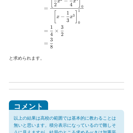
[
]
−
x
x
2
4
0
=
1
1
[
]
3
−
x
x
3
0
1
3
=
×
4
2
3
=
8
と求められます。
以上の結果は高校の範囲では基本的に教わることは
無いと思います。積分表示になっているので難しそ
うに見えますが、結局のところ求めるべきは加重平