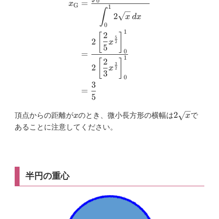
0
=
x
G
1
∫
2
x
d
x
0
1
2
[
]
5
2
x
2
5
0
=
1
2
[
]
3
2
x
2
3
0
3
=
5
x
2\sqrt{x}
2
頂点からの距離が
のとき、微小長方形の横幅は
で
x
x
あることに注意してください。
半円の重心