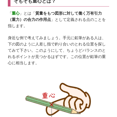
そもそも重心とは？
o
k
「
重心
」とは「
質量をもつ図形に対して働く万有引力
（重力）の合力の作用点
」として定義される点のことを
指します。
身近な例で考えてみましょう。手元に鉛筆がある人は、
下の図のように人差し指で釣り合いのとれる位置を探し
てみて下さい。このようにして、ちょうどバランスのと
れるポイントが見つかるはずです。この位置が鉛筆の重
心に相当します。