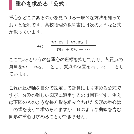
重心を求める「公式」
重心がどこにあるのかを見つける一般的な方法を知って
おくと便利です。高校物理の教科書には次のような公式
が載っています。
+
+
⋯
m
x
m
x
x_{\mathrm{G}}=\dfrac{m
1
1
2
2
=
x
G
+
+
⋯
m
m
1
2
x_{\mathrm{G}}
ここで
というのは重心の座標を指しており、各質点の
x
G
m_{1}
m_{2}
x_{1}
x_{2}
質量を
、
、…とし、質点の位置を
、
、…とし
m
m
x
x
1
2
1
2
ています。
これは座標軸を自分で設定して計算により求める公式で
すが、分割の難しい図形に適用するのは困難です。例え
ば下図のＡのような長方形を組み合わせた図形の重心は
上の式を使って求められますが、Ｂのような曲線を含む
図形の重心は求めることができません。