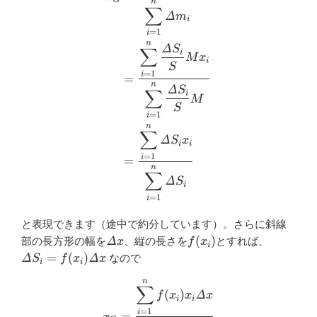
n
∑
Δ
m
i
=
1
i
n
Δ
S
∑
i
M
x
i
S
=
1
i
=
n
Δ
S
∑
i
M
S
=
1
i
n
∑
Δ
S
x
i
i
=
1
i
=
n
∑
Δ
S
i
=
1
i
と表現できます（途中で約分しています）。さらに斜線
\varDelta
f(x_i)
\varDel
(
)
部の長方形の幅を
Δ
、縦の長さを
とすれば、
x
f
x
i
x
S_i=f(x_
=
(
)
Δ
Δ
なので
S
f
x
x
i
i
x
n
\begin{aligned} x_{\mathrm
∑
(
)
Δ
f
x
x
x
i
i
=
1
i
=