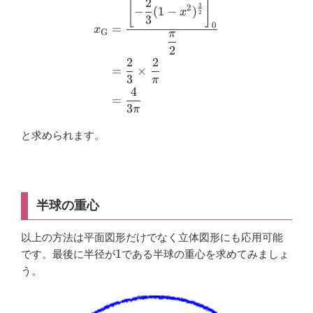
\begin{aligned} x_{\mathrm
2
[
]
3
2
−
(
1
−
)
x
2
3
0
=
x
G
π
2
2
2
=
×
3
π
4
=
3
π
と求められます。
半球の重心
以上の方法は平面図形だけでなく立体図形にも応用可能
1
1
です。最後に半径が
である半球の重心を求めてみましょ
う。