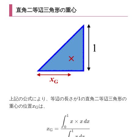
直角二等辺三角形の重心
1
1
上記の公式により、等辺の長さが
の直角二等辺三角形の
x_{\mathrm{G}}
重心の位置
は、
x
G
1
\begin{aligned} x_{\mathrm
∫
×
x
x
d
x
0
=
x
G
1
∫
x
d
x