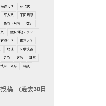
北海道大学
多項式
平方数
平面図形
指数・対数
数列
整数
整数問題マラソン
有機化学
東京大学
限
物理
科学技術
約数
素数
計算
軌跡・領域
雑談
投稿 (過去30日