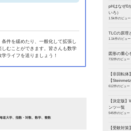
pHはなぜ0
いろ）
1.5k件のビュー
TLCの原理
1.1k件のビュー
、条件を緩めたり、一般化して拡張し
楽しむことができます。皆さんも数学
図形の重心
数学ライフを送りましょう！
732件のビュー
【非回転体
【Steinmetz
612件のビュー
【決定版】
ンツ一覧
545件のビュー
海道大学
、
指数・対数
、
数学
、
整数
【受験対策