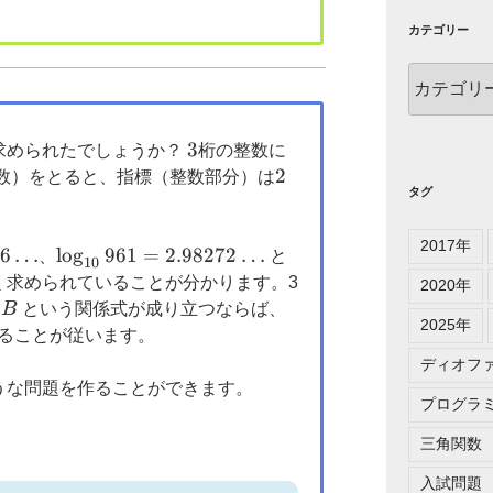
カテゴリー
カ
テ
ゴ
リ
3
3
求められたでしょうか？
桁の整数に
ー
2
2
数）をとると、指標（整数部分）は
タグ
2017年
49136
36
…
\log_{10}961=2.98272
l
o
g
961
=
2.98272
…
、
と
10
\ldots
く求められていることが分かります。3
2020年
2
^2
B
という関係式が成り立つならば、
2025年
ることが従います。
ディオフ
うな問題を作ることができます。
プログラ
三角関数
入試問題