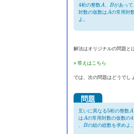
4
4
A
B
桁の整数
A
、
B
があって
A
対数の仮数は
A
の常用対
よ。
解法はオリジナルの問題と
» 答えはこちら
では、次の問題はどうでし
5
5
A
互いに異なる
桁の整数
A
A
4
4
は
A
の常用対数の仮数の
B
、
B
の組の総数を求めよ