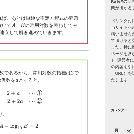
KaTeXの
間が掛かる
れば、あとは単純な不定方程式の問題
《リンク付
A
B
置いて
A
、
B
の常用対数を表わしてみ
当サイトへ
を連立して解き進めていきます。
構いません
て頂けると
また、特に
ページを含
ト･運営者
の内容を引
2
2
数であるから、常用対数の指標は
で
（URL）
a
の仮数を
a
とすると、
たします。
\begin{cases} \log_{10}A=2+a & \cdots ①\\ \
=
2
+
⋯
①
a
=
2
+
2
⋯
②
a
カレンダー
り、
−
2\log_{10}A-\log_{10}B=2
l
o
g
=
2
A
B
10
月
火