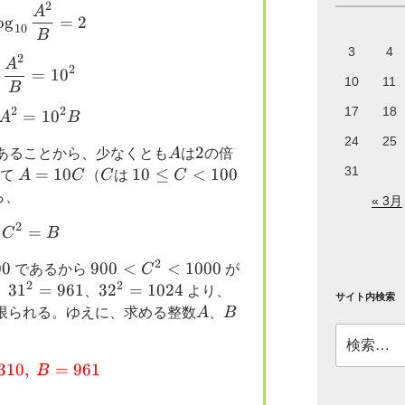
2
\therefore \log_{10}\dfrac{A^2}{B}=2
A
o
g
=
2
10
B
3
4
2
\therefore \dfrac{A^2}{B}=10^2
A
2
=
1
0
10
11
B
17
18
2
2
=
\therefore A^2=10^2 B
1
0
A
B
24
25
A
2
2
あることから、少なくとも
A
は
の倍
31
A=10C
=
10
C
10
10
≤
<
100
って
A
C
（
C
は
C
\leq
ら、
« 3月
C
2
=
C^2=B
C
B
<
100
2
00
900<C^2<1000
900
<
<
1000
であるから
C
が
2
2
31^2=961
3
1
=
961
32^2=1024
3
2
=
1024
、
、
より、
サイト内検索
A
B
限られる。ゆえに、求める整数
A
、
B
検
索:
310
,
\color{red}{A=310, \ B=961}
=
961
B