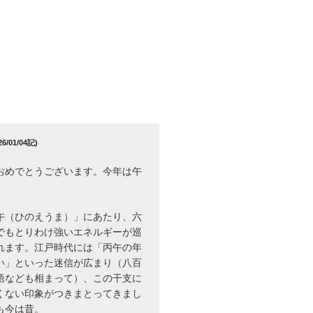
/01/04記)
おめでとうございます。今年は午
午（ひのえうま）」にあたり、六
でもとりわけ強いエネルギーが巡
れます。江戸時代には「丙午の年
い」といった迷信が広まり（八百
語なども相まって）、この干支に
くない印象がつきまとってきまし
も今は昔。