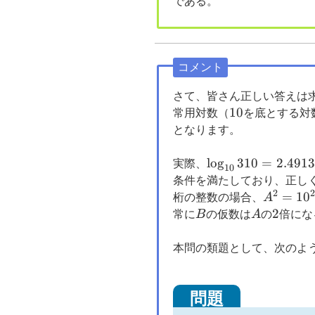
である。
コメント
さて、皆さん正しい答えは
10
10
常用対数（
を底とする対
となります。
\log_{10}310=2.
l
o
g
310
=
2.491
実際、
10
\ldots
条件を満たしており、正し
2
A^2=10
=
1
0
桁の整数の場合、
A
B
B
A
2
2
常に
B
の仮数は
A
の
倍にな
本問の類題として、次のよ