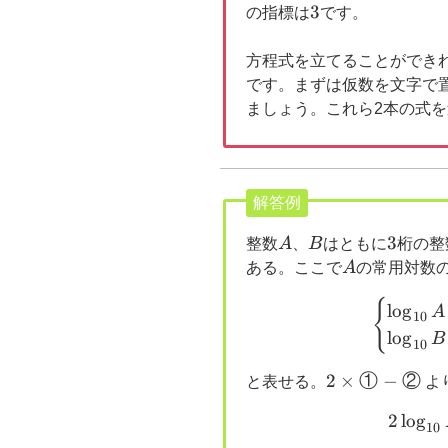
3
3
の指標は
です。
方程式を立てることができ
です。まずは仮数を文字で
ましょう。これら2本の式
解答例
A
B
3
3
整数
A
、
B
はともに
桁の整
A
ある。ここで
A
の常用対数
{
l
o
g
A
10
l
o
g
B
10
2
2
×
①
−
②
と表せる。
よ
\times
2
l
o
g
①-②
10