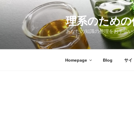
コ
ン
テ
理系のための
ン
あなたの知識の整理をお手伝い
ツ
へ
ス
キ
Homepage
Blog
サイ
ッ
プ