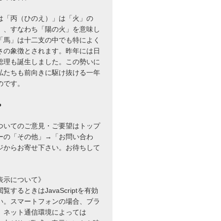
は「丙（ひのえ）」は「火」の
」、すなわち「陽の火」を意味し
「馬」は十二支の中でも特によく
さの象徴とされます。昨年には日
総理も誕生しました。この勢いに
私たちも前向きに駆け抜ける一年
のです。
●
ついてのご意見・ご要望はトップ
ーの「その他」→「お問い合わ
ジからお寄せ下さい。お待ちして
表示について》
9
するときはJavaScriptを有効
い。スマートフォンの場合、ブラ
、ネット通信環境によっては