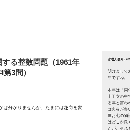
管理人便り (2026
する整数問題（1961年
I第3問）
明けまして
年ですね。
本年は「丙
十干支の中
る年と言わ
かは分かりませんが、たまには趣向を変
は火災が多
。
屋お七の物
はどこか良
たが、それ