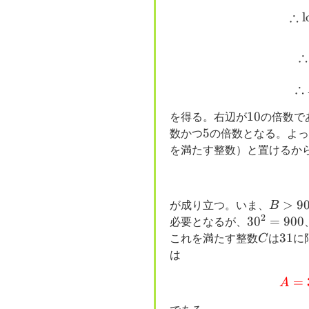
∴
l
∴
∴
10
10
を得る。右辺が
の倍数で
5
5
数かつ
の倍数となる。よ
を満たす整数）と置けるか
B>900
>
9
が成り立つ。いま、
B
2
30^2=900
3
0
=
900
必要となるが、
C
31
31
これを満たす整数
C
は
に
は
=
A