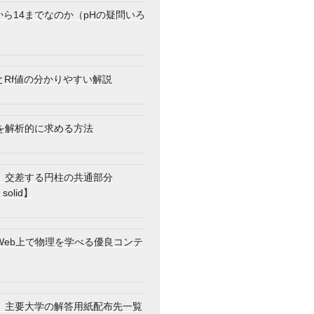
から14までなのか（pHの疑問いろ
とRf値の分かりやすい解説
を解析的に求める方法
】交差する円柱の共通部分
 solid】
Web上で物理を学べる優良コンテ
】主要大学の解答用紙配布先一覧