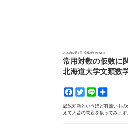
投
2023年2月1日
投稿者:
PENCIL
稿
常用対数の仮数に関
日:
北海道大学文類数学
F
T
Li
共
a
wi
n
有
温故知新というほど有難いもの
c
tt
e
えて大昔の問題を扱ってみます
e
er