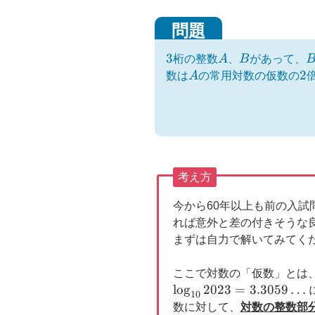
b
o
o
3
3
A
B
B
桁の整数
A
、
B
があって、
k
A
2
2
数は
A
の常用対数の仮数の
考え方
今から60年以上も前の入試
れば意外と差の付きそうな
まずは自力で解いてみてく
ここで対数の「仮数」とは
l
o
g
2023
=
3.3059
…
10
数に対して、
対数の整数部