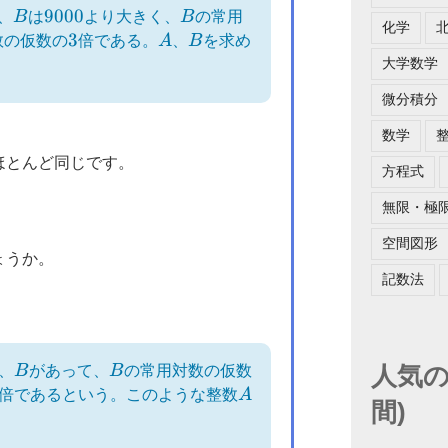
B
9000
9000
B
、
B
は
より大きく、
B
の常用
化学
3
3
A
B
数の仮数の
倍である。
A
、
B
を求め
大学数学
微分積分
数学
ほとんど同じです。
方程式
無限・極
空間図形
ょうか。
記数法
B
B
人気の
、
B
があって、
B
の常用対数の仮数
A
倍であるという。このような整数
A
間)
。