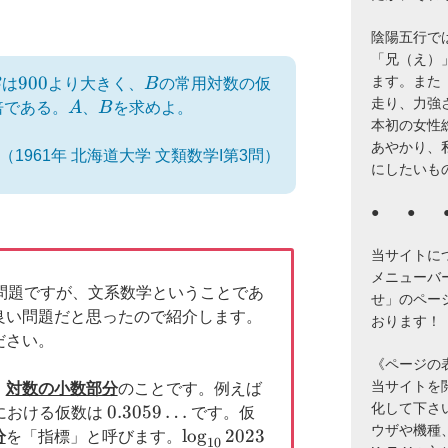
陰陽五行で
「兄（え）
900
900
B
ます。また
B
は
より大きく、
B
の常用対数の仮
走り、力強
A
B
倍である。
A
、
B
を求めよ。
本初の女性
あやかり、
（1961年 北海道大学 文類数学I第3問）
にしたいも
● ● 
当サイトに
メニューバ
問題ですが、文系数学ということであ
せ」のペー
良い問題だと思ったので紹介します。
おります！
ださい。
《ページの
\log_{10}2023=3.305
当サイトを閲覧
、
対数の小数部分
のことです。例えば
\ldots
化して下さ
0.3059
0.3059
…
における仮数は
です。仮
ウザや機種
\ldots
\log_{10}2023
l
o
g
2023
分
を「指標」と呼びます。
10