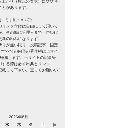
立ち上がり（数式の表示）にやや時
ことがあります。
け・引用について》
のリンク付けは自由にして頂いて
が、その際に管理人まで一声掛け
更新の励みになります。
断りが無い限り、投稿記事・固定
むすべての内容の著作権は当サイ
に帰属します。当サイトの記事等
用する際は必ず出典とリンク
を記載して下さい。宜しくお願いい
log_{10}B=2+2a & \cdots ② \end{cases}
2026年8月
水
木
金
土
日