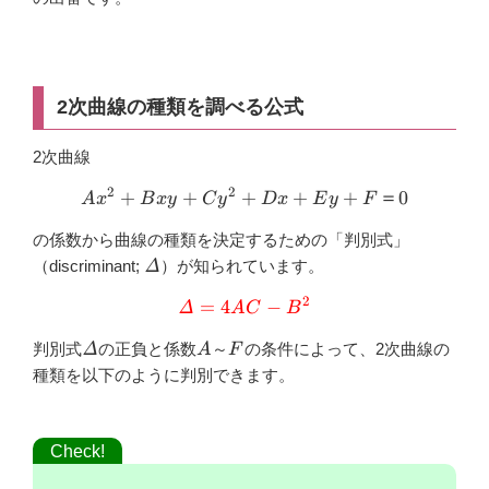
2次曲線の種類を調べる公式
2次曲線
2
2
+
+
+
Ax^2+Bxy+Cy^2+Dx+Ey
+
+
＝
0
A
x
B
x
y
C
y
D
x
E
y
F
の係数から曲線の種類を決定するための「判別式」
\varDelta
（discriminant;
Δ
）が知られています。
2
=
4
\color{red}{\varDelta=4A
−
Δ
A
C
B
\varDelta
A
F
判別式
Δ
の正負と係数
～
の条件によって、2次曲線の
A
F
種類を以下のように判別できます。