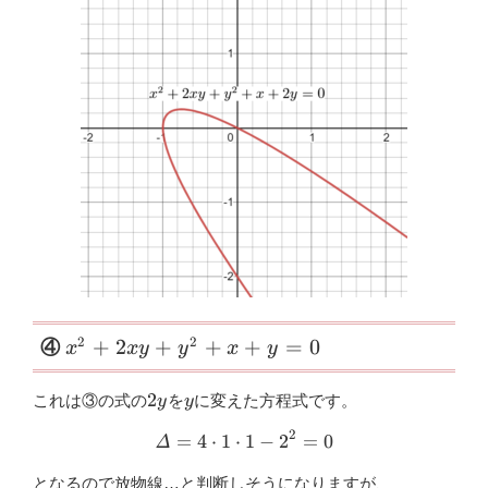
\small
2
2
+
2
+
+
+
=
0
④
x
x
y
y
x
y
x^{2}+2xy+y^{2}+x+y=0
2y
y
2
これは③の式の
を
に変えた方程式です。
y
y
2
=
4
⋅
1
⋅
\varDelta=4 \cdot 1 \cdot 
1
−
2
=
0
Δ
2AE-
となるので放物線…と判断しそうになりますが、