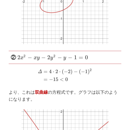
\small
2
2
2
−
−
2
−
−
1
=
0
②
x
x
y
y
y
2x^{2}-
2
=
4
⋅
2
⋅
(
−
2
)
−
(
−
1
)
xy-
\begin{aligned} \varDelta &
Δ
2y^{2}-
=
−
15
<
0
y-1=0
より、これは
双曲線
の方程式です。グラフは以下のよう
になります。