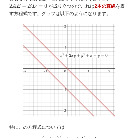
BD=0
2
−
=
0
が成り立つのでこれは
2本の直線
を表
A
E
B
D
す方程式です。グラフは以下のようになります。
特にこの方程式については