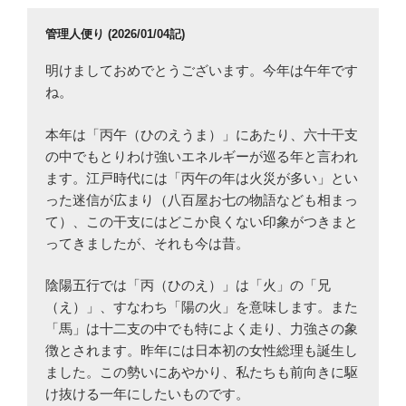
ン
管理人便り (2026/01/04記)
明けましておめでとうございます。今年は午年です
ね。
本年は「丙午（ひのえうま）」にあたり、六十干支
の中でもとりわけ強いエネルギーが巡る年と言われ
ます。江戸時代には「丙午の年は火災が多い」とい
った迷信が広まり（八百屋お七の物語なども相まっ
て）、この干支にはどこか良くない印象がつきまと
ってきましたが、それも今は昔。
陰陽五行では「丙（ひのえ）」は「火」の「兄
（え）」、すなわち「陽の火」を意味します。また
「馬」は十二支の中でも特によく走り、力強さの象
徴とされます。昨年には日本初の女性総理も誕生し
ました。この勢いにあやかり、私たちも前向きに駆
け抜ける一年にしたいものです。