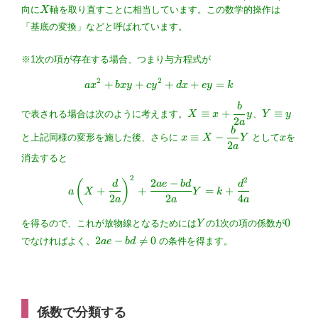
{2 a} y
{b}\right)
X
向に
X
軸を取り直すことに相当しています。この数学的操作は
「基底の変換」などと呼ばれています。
※1次の項が存在する場合、つまり与方程式が
2
2
+
+
ax^2+bxy+cy^2+dx+ey=k
+
+
=
a
x
b
x
y
c
y
d
x
ey
k
b
X \equiv
Y
≡
+
≡
で表される場合は次のように考えます。
X
x
y
、
Y
y
2
x+\dfrac{b}
\equiv
a
b
x \equiv
x
{2 a} y
y
≡
−
と上記同様の変形を施した後、さらに
x
X
Y
として
x
を
2
X-
a
\dfrac{b}
消去すると
{2 a} Y
2
a\left(X+\dfrac{d}{2a}\right
2
2
−
(
)
d
a
e
b
d
d
+
+
=
+
a
X
Y
k
2
2
4
a
a
a
Y
0
0
を得るので、これが放物線となるためには
Y
の1次の項の係数が
2ae-
2
−

=
0
でなければよく、
a
e
b
d
の条件を得ます
。
bd
\ne
0
係数で分類する