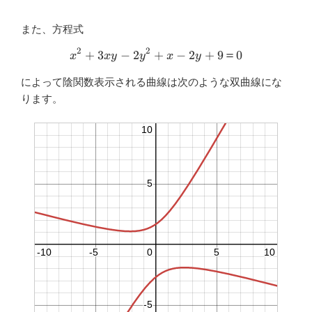
また、方程式
2
2
+
3
−
2
+
x^2+3xy-2y^2+x-2y+9＝0
−
2
+
9
＝
0
x
x
y
y
x
y
によって陰関数表示される曲線は次のような双曲線にな
ります。