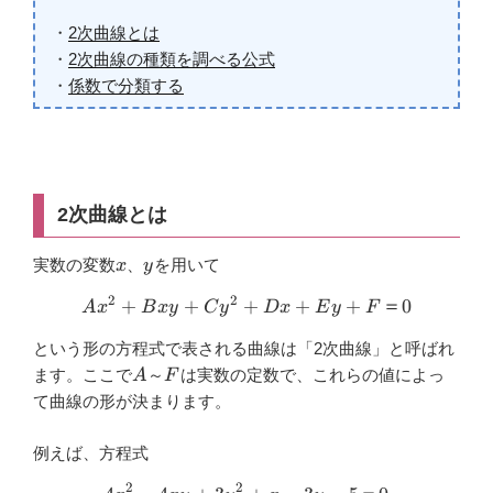
o
・
2次曲線とは
k
・
2次曲線の種類を調べる公式
・
係数で分類する
2次曲線とは
x
y
実数の変数
、
を用いて
x
y
2
2
+
+
+
Ax^2+Bxy+Cy^2+Dx+Ey
+
+
＝
0
A
x
B
x
y
C
y
D
x
E
y
F
という形の方程式で表される曲線は「2次曲線」と呼ばれ
A
F
ます。ここで
～
は実数の定数で、これらの値によっ
A
F
て曲線の形が決まります。
例えば、方程式
2
2