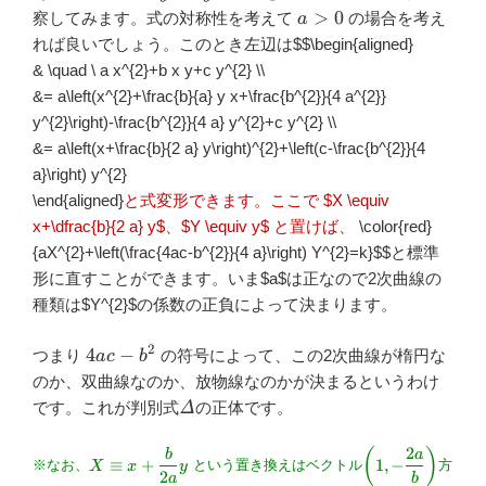
a>0
>
0
察してみます。式の対称性を考えて
の場合を考え
a
れば良いでしょう。このとき左辺は
$$\begin{aligned}
& \quad \ a x^{2}+b x y+c y^{2} \\
&= a\left(x^{2}+\frac{b}{a} y x+\frac{b^{2}}{4 a^{2}}
y^{2}\right)-\frac{b^{2}}{4 a} y^{2}+c y^{2} \\
&= a\left(x+\frac{b}{2 a} y\right)^{2}+\left(c-\frac{b^{2}}{4
a}\right) y^{2}
\end{aligned}
と式変形できます。ここで $X \equiv
x+\dfrac{b}{2 a} y$、$Y \equiv y$ と置けば、
\color{red}
{aX^{2}+\left(\frac{4ac-b^{2}}{4 a}\right) Y^{2}=k}
$$と標準
形に直すことができます。いま$a$は正なので2次曲線の
種類は$Y^{2}$の係数の正負によって決まります。
2
4ac-
4
−
つまり
の符号によって、この2次曲線が楕円な
a
c
b
b^{2}
のか、双曲線なのか、放物線なのかが決まるというわけ
\varDelta
です。これが判別式
Δ
の正体です。
2
X \equiv
\left(1,-
(
)
b
a
≡
+
1
,
−
※なお、
X
x
y
という置き換えはベクトル
方
x+\dfrac{b}
\dfrac{2a}
2
a
b