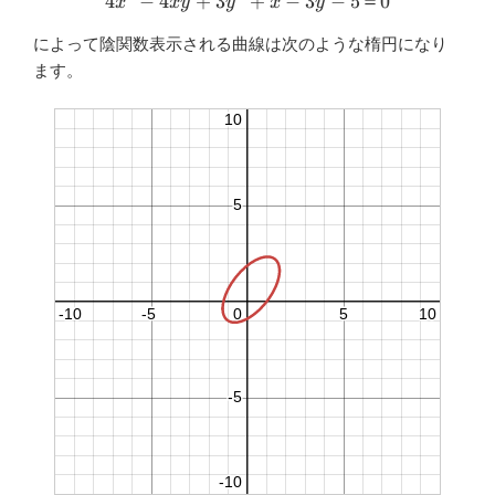
4
−
4
+
3
4x^2-4xy+3y^2+x-3y-5＝0
+
−
3
−
5
＝
0
x
x
y
y
x
y
によって陰関数表示される曲線は次のような楕円になり
ます。