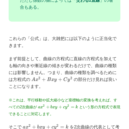
ただし係数の値によっては「
交わる2直線
」の場
合もある。
これらの「公式」は、大雑把には以下のように正当化で
きます。
まず前提として、曲線の方程式に直線の方程式を加えて
も軸の向きや漸近線の傾きが変わるだけで、曲線の種類
には影響しません。つまり、曲線の種類を調べるために
2
2
Ax^2+Bxy+Cy^2
+
+
は方程式の
の部分だけ見れば良い
A
x
B
x
y
C
y
ことになります。
※これは、平行移動や拡大縮小など座標軸の変換を考えれば、す
ax^2+bxy+cy^2=k
2
2
+
+
=
べての2次曲線が
a
x
b
x
y
c
y
k
という形の方程式で表現
できることに対応します。
2
2
ax^2+bxy+cy^2=k
+
+
=
そこで
を2次曲線の代表として考
a
x
b
x
y
c
y
k