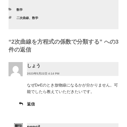
e
er
カ
数学
b
テ
タ
二次曲線
、
数学
ゴ
o
グ
リ
ー
o
k
“2次曲線を方程式の係数で分類する” への3
件の返信
しょう
2023年5月22日 4:14 PM
なぜD≠Eのとき放物線になるかが分かりません。可
能でしたら教えていただきたいです。
返信
pencil