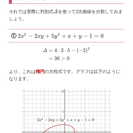
\varDelta
それでは実際に判別式
Δ
を使って2次曲線を分類してみま
しょう。
\small
2
2
2
−
2
+
5
+
+
−
1
=
0
①
x
x
y
y
x
y
2x^{2}-2xy+5y^{2}+x+y-
2
=
4
⋅
2
⋅
5
−
(
−
2
)
1=0
\begin{aligned} \varDelta 
Δ
=
36
>
0
より、これは
楕円
の方程式です。グラフは以下のように
なります。