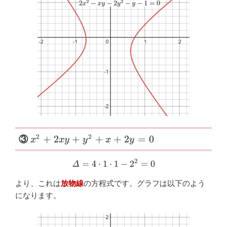
\small
2
2
+
2
+
+
+
2
=
0
③
x
x
y
y
x
y
x^{2}+2xy+y^{2}+x+2y=0
2
=
4
⋅
1
⋅
\varDelta=4 \cdot 1 \cdot 
1
−
2
=
0
Δ
より、これは
放物線
の方程式です。グラフは以下のよう
になります。