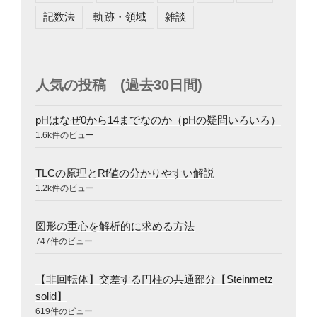
記数法
軌跡・領域
雑談
人気の投稿 (過去30日間)
pHはなぜ0から14までなのか（pHの疑問いろいろ）
1.6k件のビュー
TLCの原理とRf値の分かりやすい解説
1.2k件のビュー
図形の重心を解析的に求める方法
747件のビュー
【非回転体】交差する円柱の共通部分【Steinmetz
solid】
619件のビュー