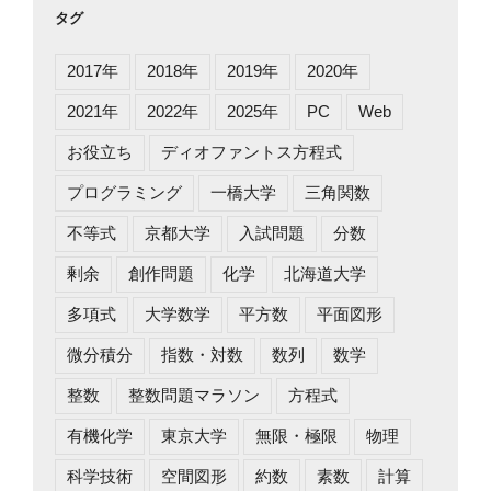
ー
タグ
2017年
2018年
2019年
2020年
2021年
2022年
2025年
PC
Web
お役立ち
ディオファントス方程式
プログラミング
一橋大学
三角関数
不等式
京都大学
入試問題
分数
剰余
創作問題
化学
北海道大学
多項式
大学数学
平方数
平面図形
微分積分
指数・対数
数列
数学
整数
整数問題マラソン
方程式
有機化学
東京大学
無限・極限
物理
科学技術
空間図形
約数
素数
計算