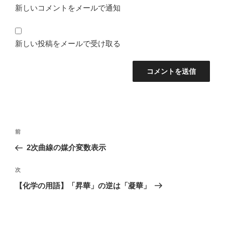
新しいコメントをメールで通知
新しい投稿をメールで受け取る
投
前
前
稿
の
2次曲線の媒介変数表示
ナ
投
ビ
稿
次
次
ゲ
の
【化学の用語】「昇華」の逆は「凝華」
投
ー
稿
シ
ョ