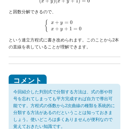
(
+
)
(
+
(x+y)(x+y+1)=0
+
1
)
=
0
x
y
x
y
と因数分解できるので、
+
=
0
\left\{\begin{array}{l}x+
{
x
y
+
+
1
=
0
x
y
という連立方程式に書き改められます。このことから2本
の直線を表していることが理解できます。
今回紹介した判別式で分類する方法は、式の形や符
号を忘れてしまっても平方完成すれば自力で導出可
能です。方程式の係数から2次曲線の種類を系統的に
分類する方法があるのだということは知っておきま
しょう。使いどころは多くありませんが便利なので
覚えておきたい知識です。