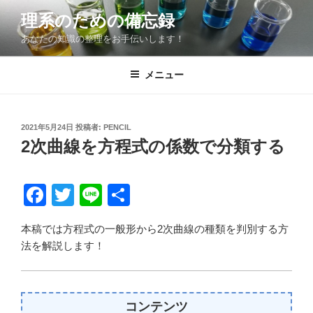
コ
理系のための備忘録
ン
あなたの知識の整理をお手伝いします！
テ
ン
ツ
メニュー
へ
ス
キ
投
2021年5月24日
投稿者:
PENCIL
稿
ッ
2次曲線を方程式の係数で分類する
日:
プ
F
T
Li
共
a
wi
n
有
本稿では方程式の一般形から2次曲線の種類を判別する方
c
tt
e
法を解説します！
e
er
b
o
コンテンツ