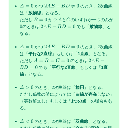
\varDelta=0
2AE-
=
0
2
−

=
0
Δ
かつ
のとき、2次曲線
A
E
B
D
BD
は「
放物線
」となる。
\ne 0
B=0
A
C
0
=
0
ただし
かつ
と
のいずれか一つのみが
B
A
C
2AE-
0
2
−
=
0
のときは
でも「
放物線
」と
A
E
B
D
BD=0
なる。
\varDelta=0
2AE-
=
0
2
−
=
0
Δ
かつ
のとき、2次曲線
A
E
B
D
BD=0
は「
平行な2直線
」もしくは「
1直線
」となる。
A=B=C=0
2AE-
=
=
=
0
2
−
ただし
のときは
A
B
C
A
E
BD=0
=
0
でも「
平行な
2直線
」もしくは「
1直
B
D
線
」となる。
\varDelta>0
>
0
Δ
のとき、2次曲線は「
楕円
」となる。
ただし係数の値によっては「
曲線が存在しない
」
（実数解無し）もしくは「
1つの点
」の場合もあ
る。
\varDelta<0
<
0
Δ
のとき、2次曲線は「
双曲線
」となる。