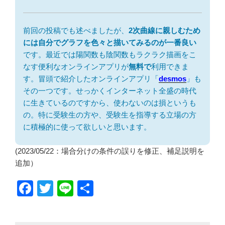
前回の投稿でも述べましたが、
2次曲線に親しむため
には自分でグラフを色々と描いてみるのが一番良い
です。最近では陽関数も陰関数もラクラク描画をこ
なす便利なオンラインアプリが
無料で
利用できま
す。冒頭で紹介したオンラインアプリ「
desmos
」も
その一つです。せっかくインターネット全盛の時代
に生きているのですから、使わないのは損というも
の。特に受験生の方や、受験生を指導する立場の方
に積極的に使って欲しいと思います。
(2023/05/22：場合分けの条件の誤りを修正、補足説明を
追加）
F
T
Li
共
a
wi
n
有
c
tt
e