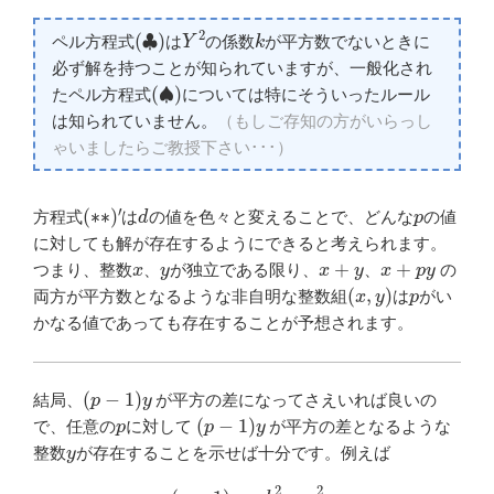
(
♣
)
Y
2
k
ペル方程式
は
の係数
が平方数でないときに
必ず解を持つことが知られていますが、一般化され
(
♠
)
たペル方程式
については特にそういったルール
は知られていません。
（もしご存知の方がいらっし
ゃいましたらご教授下さい･･･）
(
′
∗
∗
)
d
p
方程式
は
の値を色々と変えることで、どんな
の値
に対しても解が存在するようにできると考えられます。
x
y
x
+
y
x
+
p
y
つまり、整数
、
が独立である限り、
、
の
(
x
,
y
)
p
両方が平方数となるような非自明な整数組
は
がい
かなる値であっても存在することが予想されます。
(
p
−
1
)
y
結局、
が平方の差になってさえいれば良いの
p
(
p
−
1
)
y
で、任意の
に対して
が平方の差となるような
y
整数
が存在することを示せば十分です。例えば
(
p
−
1
)
y
=
b
2
−
a
2