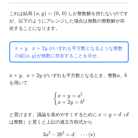
(
x
,
y
)
=
(
0
,
0
)
これは結局
しか整数解を持たないのです
が、以下のようにアレンジした場合は無数の整数解が存
在することになります。
x
+
y
x
+
2
y
、
がいずれも平方数となるような整数
(
x
,
y
)
の組
が無数に存在することを示せ。
x
+
y
x
+
2
y
a
b
、
がいずれも平方数となるとき、整数
、
を用いて
{
x
+
y
=
a
2
x
+
2
y
=
b
2
x
=
y
+
d
d
と置けます。議論を進めやすくするために
（
は整数）と置くと上記の連立方程式から
3
a
2
−
2
b
2
=
d
⋯
(
∗
)