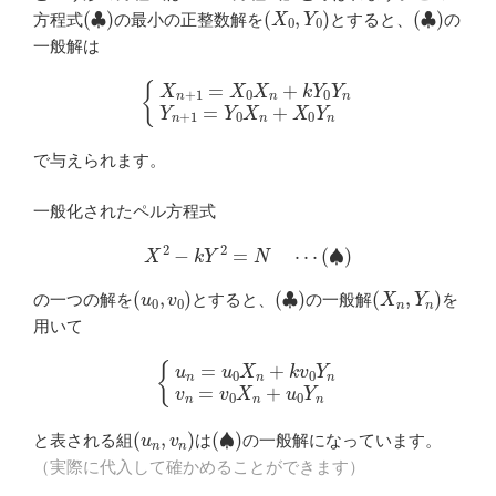
(
♣
)
(
X
0
,
Y
0
)
(
♣
)
方程式
の最小の正整数解を
とすると、
の
一般解は
{
X
n
+
1
=
X
0
X
n
+
k
Y
0
Y
n
Y
n
+
1
=
Y
0
X
n
+
X
0
Y
n
で与えられます。
一般化されたペル方程式
X
2
−
k
Y
2
=
N
⋯
(
♠
)
(
u
0
,
v
0
)
(
♣
)
(
X
n
,
Y
n
)
の一つの解を
とすると、
の一般解
を
用いて
{
u
n
=
u
0
X
n
+
k
v
0
Y
n
v
n
=
v
0
X
n
+
u
0
Y
n
(
u
n
,
v
n
)
(
♠
)
と表される組
は
の一般解になっています。
（実際に代入して確かめることができます）