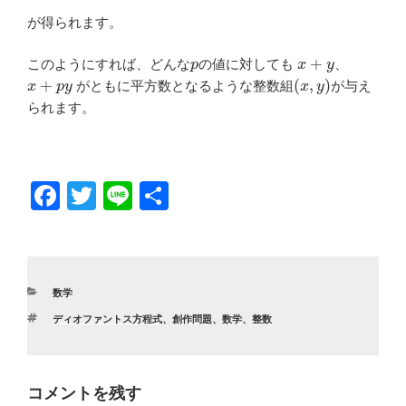
が得られます。
p
x
+
y
このようにすれば、どんな
の値に対しても
、
x
+
p
y
(
x
,
y
)
がともに平方数となるような整数組
が与え
られます。
F
T
Li
共
a
wi
n
有
c
tt
e
e
er
カ
数学
b
テ
タ
ディオファントス方程式
、
創作問題
、
数学
、
整数
ゴ
o
グ
リ
ー
o
k
コメントを残す