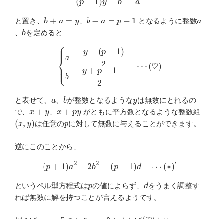
b
+
a
=
y
b
−
a
=
p
−
1
a
と置き、
、
となるように整数
b
、
を定めると
{
a
=
y
−
(
p
−
1
)
2
b
=
y
+
p
−
1
2
⋯
(
♡
)
a
b
y
と表せて、
、
が整数となるような
は無数にとれるの
x
+
y
x
+
p
y
で、
、
がともに平方数となるような整数組
(
x
,
y
)
p
は任意の
に対して無数に与えることができます。
逆にこのことから、
(
p
+
1
)
a
2
−
2
b
2
=
(
p
−
1
)
d
⋯
(
∗
)
′
p
d
というペル型方程式は
の値によらず、
をうまく調整す
れば無数に解を持つことが言えるようです。
p
=
5
y
=
2
(
♡
)