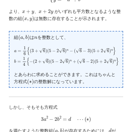
x
+
y
x
+
2
y
より、
、
がいずれも平方数となるような整
(
x
,
y
)
数の組
は無数に存在することが示されます。
(
a
,
b
)
n
組
は
を整数として、
(
5
+
2
6
a
)
=
n
1
}
b
6
=
{
(
1
3
4
+
(
{
6
5
−
)
+
(
(
2
5
2
+
−
6
6
)
2
n
)
6
(
}
5
)
n
−
−
2
(
6
6
)
−
n
3
+
)
(
6
−
2
)
とあらわに求めることができます。これはちゃんと
(
∗
)
方程式
の整数解になっています。
しかし、そもそも方程式
3
a
2
−
2
b
2
=
d
⋯
(
∗
)
(
a
,
b
)
d
を満たすような整数組
が存在するためには、
が