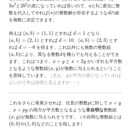
3
a
2
2
b
2
a
b
と
の差になっていれば良いので、
と
に適当に整
(
∗
)
d
数を代入してやれば
の整数解が存在するような
の値
を無数に決定できます。
(
a
,
b
)
=
(
1
,
1
)
d
=
1
例えば
とすれば
となり、
(
a
,
b
)
=
(
2
,
1
)
d
=
10
(
a
,
b
)
=
(
2
,
3
)
とすれば
、
とす
d
=
−
6
れば
を得ます。これ以外にも無数の整数組
(
a
,
b
)
d
により、異なる整数
を幾らでも与えることができ
x
+
y
x
+
2
y
ます。これはつまり、
と
がいずれも平方数
(
x
,
y
)
となるような整数組
が無数に与えられるということ
y
を意味しています。
（尤も、
が平方の差になっていれば
よいので半ば自明と言えますが･･･）
p
x
+
y
これをさらに発展させれば、任意の整数
に対して
x
+
p
y
、
の両方が平方数となるような
非自明な
整数組
(
x
,
y
)
が無数に与えられそうです。（※自明な整数組とは
(
0
,
0
)
(
1
,
0
)
や
などのことを指します）