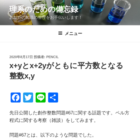
コ
理系のための備忘録
ン
あなたの知識の整理をお手伝いします！
テ
ン
ツ
メニュー
へ
ス
キ
投
2020年8月17日
投稿者:
PENCIL
稿
ッ
x+yとx+2yがともに平方数となる
日:
プ
整数x,y
F
T
Li
共
a
wi
n
有
先日公開した創作整数問題#67に関する話題です。ペル方
c
tt
e
程式に関する考察（雑談）をしてみます。
e
er
b
問題#67とは、以下のような問題でした。