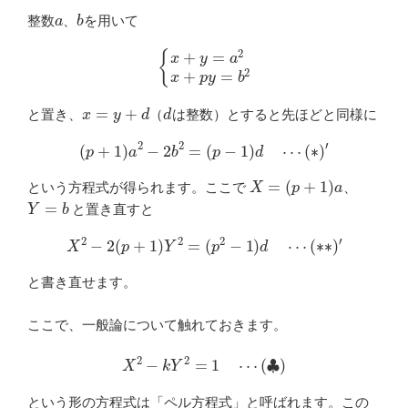
a
b
整数
、
を用いて
{
x
+
y
=
a
2
x
+
p
y
=
b
2
x
=
y
+
d
d
と置き、
（
は整数）とすると先ほどと同様に
(
p
+
1
)
a
2
−
2
b
2
=
(
p
−
1
)
d
⋯
(
∗
)
′
X
=
(
p
+
1
)
a
という方程式が得られます。ここで
、
Y
=
b
と置き直すと
X
2
−
2
(
p
+
1
)
Y
2
=
(
p
2
−
1
)
d
⋯
(
∗
∗
)
′
と書き直せます。
ここで、一般論について触れておきます。
X
2
−
k
Y
2
=
1
⋯
(
♣
)
という形の方程式は「ペル方程式」と呼ばれます。この