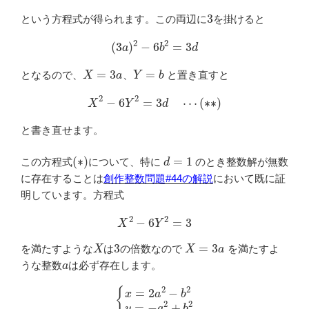
3
という方程式が得られます。この両辺に
を掛けると
(
3
a
)
2
−
6
b
2
=
3
d
X
=
3
a
Y
=
b
となるので、
、
と置き直すと
X
2
−
6
Y
2
=
3
d
⋯
(
∗
∗
)
と書き直せます。
(
∗
)
d
=
1
この方程式
について、特に
のとき整数解が無数
に存在することは
創作整数問題#44の解説
において既に証
明しています。方程式
X
2
−
6
Y
2
=
3
X
3
X
=
3
a
を満たすような
は
の倍数なので
を満たすよ
a
うな整数
は必ず存在します。
{
x
=
2
a
2
−
b
2
y
=
−
a
2
+
b
2