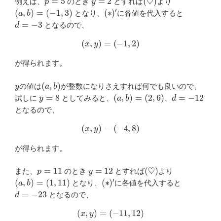
例えば、
のとき
とすれば
より
(
a
,
b
)
=
(
−
1
,
3
)
(
′
∗
)
となり、
に各値を代入すると
d
=
−
3
となるので、
(
x
,
y
)
=
(
−
1
,
2
)
が得られます。
y
(
a
,
b
)
の値は
が整数になりさえすれば何でも良いので、
y
=
8
(
a
,
b
)
=
(
2
,
6
)
d
=
−
12
試しに
としてみると、
、
となるので、
(
x
,
y
)
=
(
−
4
,
8
)
が得られます。
p
=
11
y
=
12
(
♡
)
また、
のとき
とすれば
より
(
a
,
b
)
=
(
1
,
11
)
(
′
∗
)
となり、
に各値を代入すると
d
=
−
23
となるので、
(
x
,
y
)
=
(
−
11
,
12
)