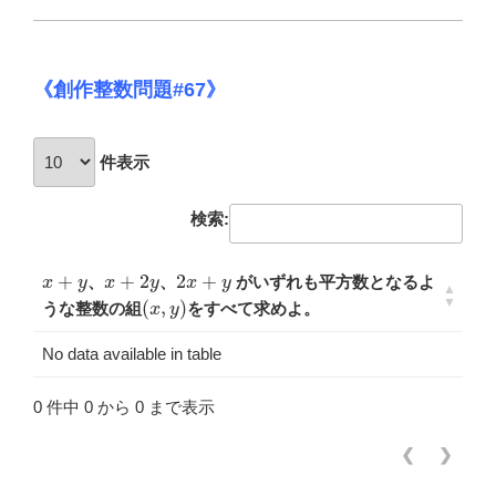
o
o
k
《創作整数問題#67》
件表示
検索:
x
+
y
x
+
2
y
2
x
+
y
、
、
がいずれも平方数となるよ
(
x
,
y
)
うな整数の組
をすべて求めよ。
No data available in table
0 件中 0 から 0 まで表示
❮
❯