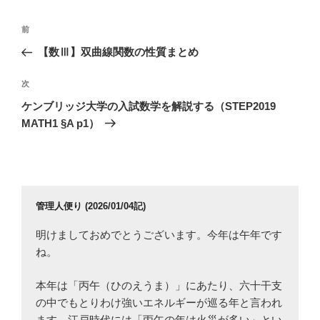
投
前
前
稿
の
【数Ⅲ】双曲線関数の性質まとめ
ナ
投
ビ
稿
次
次
ゲ
の
ケンブリッジ大学の入試数学を解説する（STEP2019
投
ー
MATH1 §A p1）
稿
シ
ョ
ン
管理人便り (2026/01/04記)
明けましておめでとうございます。今年は午年です
ね。
本年は「丙午（ひのえうま）」にあたり、六十干支
の中でもとりわけ強いエネルギーが巡る年と言われ
ます。江戸時代には「丙午の年は火災が多い」とい