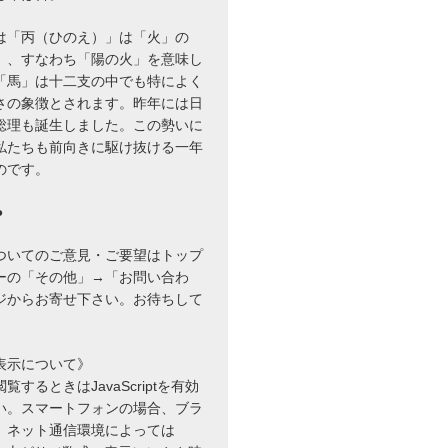
は「丙（ひのえ）」は「火」の
」、すなわち「陽の火」を意味し
= \sum _{n=0}^{\infty }{\frac {(-1)^{n}}{(2n+1)!}}
「馬」は十二支の中でも特によく
さの象徴とされます。昨年には日
総理も誕生しました。この勢いに
私たちも前向きに駆け抜ける一年
のです。
=\sum _{n=0}^{\infty }{\frac {(-1)^{n}}{(2n)!}}x^{
●
ついてのご意見・ご要望はトップ
ーの「その他」→「お問い合わ
=\sum _{n=1}^{\infty }{\frac {B_{2n}(-4)^{n}\left
ジからお寄せ下さい。お待ちして
表示について》
するときはJavaScriptを有効
い。スマートフォンの場合、ブラ
、ネット通信環境によっては