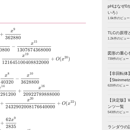
pHはなぜ0
いろ）
1.6k件のビュー
9
n x &= x-
x
TLCの原理
+
362880
{x^{5}}
1.2k件のビュー
15
x
−
0800
1307674368000
2880} \\
図形の重心
19
x
20
−
+
(
)
739件のビュー
O
x
121645100408832000
}}
15}}
【非回転体
8
10
s x &= 1-
x
x
ad
−
【Steinmetz
40320
3628800
{x^{4}}
620件のビュー
14
16
x
x
+
8291200
20922789888000
20}-
20
【決定版】
x
 \\ &\quad
22
+
+
(
)
O
x
(x^{20})
2432902008176640000
ンツ一覧
00}-
543件のビュー
9
62
an x &=
x
{16}}
+
2835
ac{2
ランダウの
uad -