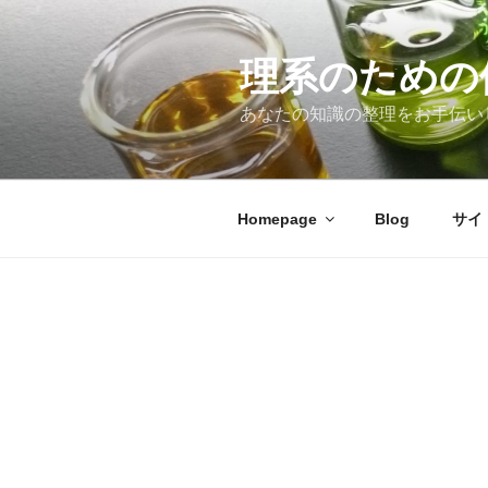
コ
ン
テ
理系のための
ン
あなたの知識の整理をお手伝い
ツ
へ
ス
キ
Homepage
Blog
サイ
ッ
プ