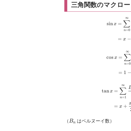
三角関数のマクロー
o
k
∞
∑
s
i
n
=
x
=
0
n
=
x
∞
c
o
s
=
x
=
0
n
=
1
∞
∑
t
a
n
=
x
=
1
n
=
+
x
B_n
（
B
はベルヌーイ数）
n