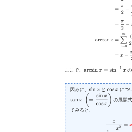
π
=
−
2
π
=
−
2
∞
(
∑
a
r
c
t
a
n
=
x
2
=
0
n
=
−
x
−
1
\arcsin
a
r
c
s
i
n
=
s
i
n
ここで、
x
x
の
x=\sin^{-1}x
\sin
s
i
n
\cos
c
o
s
因みに、
x
と
x
につ
s
i
n
x
x
(
)
x
t
a
n
=
x
の展開式
c
o
s
x
てみると、
x
=
2
x
1
−