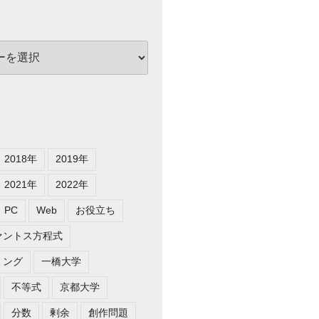
2018年
2019年
2021年
2022年
PC
Web
お役立ち
ァントス方程式
ミング
一橋大学
不等式
京都大学
red}{x}+\dfrac{x^{3}}{2}+\dfrac{x^{5}}{4}+O\left
分数
剰余
創作問題