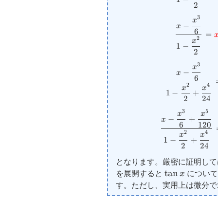
2
3
x
−
x
6
=
2
x
1
−
2
3
x
−
x
6
2
4
x
x
1
−
+
2
24
3
5
x
x
−
+
x
6
120
2
4
x
x
1
−
+
2
24
となります。厳密に証明して
\tan
t
a
n
を展開すると
x
について
x
す。ただし、実用上は微分で