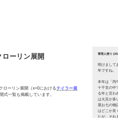
管理人便り (2026
クローリン展開
明けまして
年ですね。
本年は「丙
十干支の中
クローリン展開（x=0における
テイラー展
る年と言わ
展開式一覧も掲載しています。
は火災が多
屋お七の物
はどこか良
たが、それ