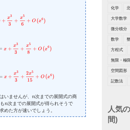
化学
\small \dfrac{x-\dfrac{x^{3}}{6}}{1-\dfrac{x
3
5
x
x
大学数学
6
(
)
+
+
+
x
O
x
3
6
微分積分
数学
\small \dfrac{x-\dfrac{x^{3}}{6}}{1-\dfrac{
3
5
x
x
6
(
)
=
+
+
+
x
O
x
方程式
3
8
無限・極
\small \dfrac{x-\dfrac{x^{3}}{6}+\dfrac{x^{
空間図形
3
5
2
x
x
6
(
)
=
+
+
+
x
O
x
3
15
記数法
n
はいませんが、
n
次までの展開式の商
n
も
n
次までの展開式が得られそうで
人気の
求めた方が速いでしょう。
間)