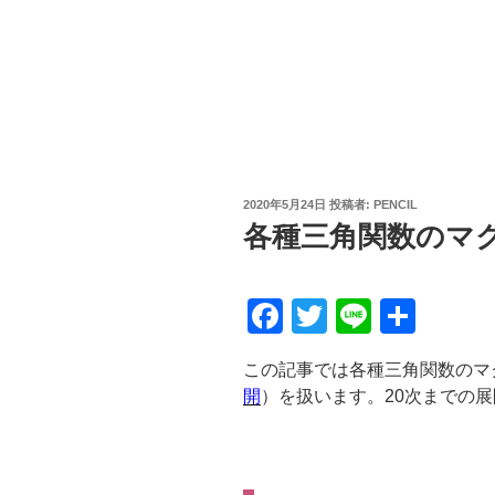
投
2020年5月24日
投稿者:
PENCIL
稿
各種三角関数のマ
日:
F
T
Li
共
a
wi
n
有
この記事では各種三角関数のマ
c
tt
e
開
）を扱います。20次までの
e
er
b
o