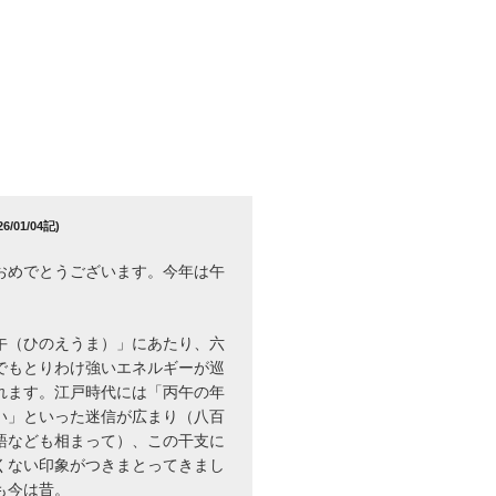
/01/04記)
おめでとうございます。今年は午
午（ひのえうま）」にあたり、六
でもとりわけ強いエネルギーが巡
れます。江戸時代には「丙午の年
い」といった迷信が広まり（八百
語なども相まって）、この干支に
くない印象がつきまとってきまし
も今は昔。