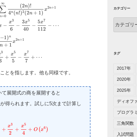
∞
(
2
)!
∑
n
2
+
1
n
カテゴリー
x
4
(
!
)
(
2
+
1
)
2
n
n
n
=
0
n
カ
3
5
7
3
5
x
x
x
−
−
−
−
⋯
x
テ
6
40
112
ゴ
−
1
)
n
2
+
1
n
リ
x
+
1
n
ー
3
5
7
タグ
x
x
x
+
−
+
⋯
3
5
7
2017年
ことを指します。他も同様です。
2020年
2025年
\tan x\
いて展開式の商を展開すると
\left(=\dfrac{\sin
ディオフ
が得られます。試しに5次まで計算し
x}{\cos x}\right)
プログラ
三角関数
3
5
\small \dfrac{x}{1-\dfrac{x^{2}}{2}}=\color{
x
x
6
(
)
+
+
+
x
O
x
2
4
入試問題