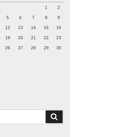
1
2
5
6
7
8
9
12
13
14
15
16
19
20
21
22
23
26
27
28
29
30
x&=\sum _{n=0}^{\infty }{\frac {(2n)!}{4^{n}(n!)^
検
索