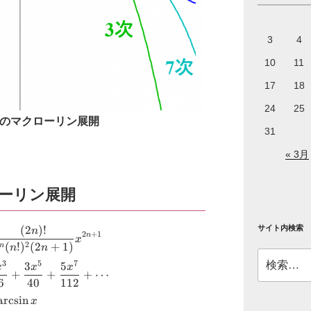
3
4
10
11
17
18
24
25
のマクローリン展開
31
« 3月
ーリン展開
\small \displaystyle \begin{aligned}\arcsin 
(
2
)!
サイト内検索
n
2
+
1
n
x
(
!
)
(
2
+
1
)
2
n
n
n
検
3
5
7
3
5
x
x
x
索:
+
+
+
⋯
6
40
112
a
r
c
s
i
n
x