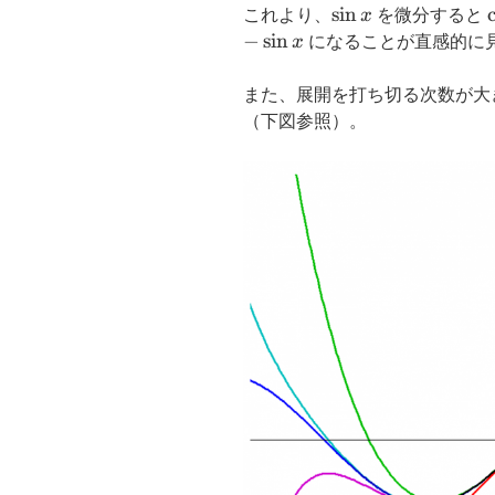
\sin
s
i
n
これより、
x
を微分すると
x
−
s
i
n
x
になることが直感的に
また、展開を打ち切る次数が大
（下図参照）。