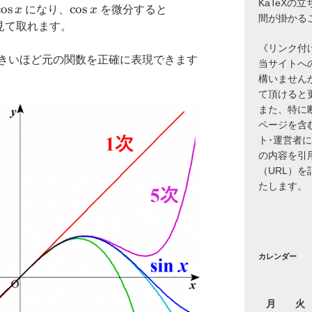
KaTeXの
\cos
c
o
s
\cos
c
o
s
-
x
になり、
x
を微分すると
間が掛かる
x
x
\sin
見て取れます。
x
《リンク付
きいほど元の関数を正確に表現できます
当サイトへ
構いません
て頂けると
また、特に
ページを含
ト･運営者
の内容を引
（URL）
たします。
カレンダー
月
火