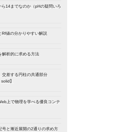
から14までなのか（pHの疑問いろ
とRf値の分かりやすい解説
を解析的に求める方法
】交差する円柱の共通部分
 solid】
Web上で物理を学べる優良コンテ
記号と漸近展開の2通りの求め方