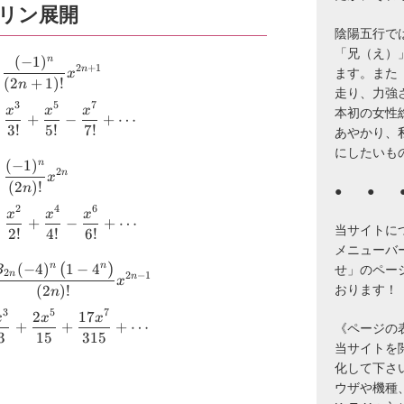
リン展開
陰陽五行で
「兄（え）
\small \displaystyle \begin{aligned} \sin x &
(
−
1
)
n
2
+
1
n
ます。また
x
(
2
+
1
)!
n
走り、力強
3
5
7
x
x
x
本初の女性
−
+
−
+
⋯
3
!
5
!
7
!
あやかり、
にしたいも
\small \displaystyle \begin{aligned} \cos x &
(
−
1
)
n
∑
2
n
x
(
2
)!
n
● ● 
2
4
6
x
x
x
−
+
−
+
⋯
当サイトに
2
!
4
!
6
!
メニューバ
\small \displaystyle \begin{aligned} \tan x &
(
)
(
−
4
)
1
−
4
n
n
せ」のペー
B
2
n
2
−
1
n
x
(
2
)!
おります！
n
3
5
7
2
17
x
x
x
+
+
+
⋯
《ページの
3
15
315
当サイトを閲覧
化して下さ
ウザや機種