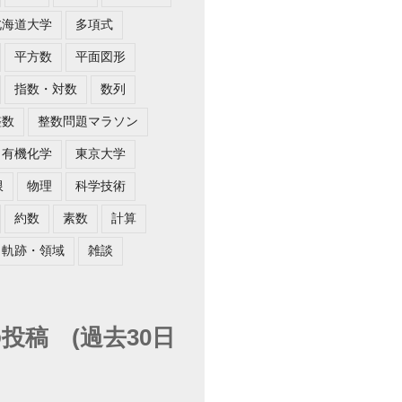
北海道大学
多項式
^{2}}{2}}=\color{red}{x+\dfrac{x^{3}}{3}}+\dfrac
平方数
平面図形
指数・対数
数列
整数
整数問題マラソン
x^{2}}{2}+\dfrac{x^{4}}{24}}=\color{red}{x+\dfra
有機化学
東京大学
限
物理
科学技術
5}}{120}}{1-\dfrac{x^{2}}{2}+\dfrac{x^{4}}{24}}=
約数
素数
計算
軌跡・領域
雑談
投稿 (過去30日