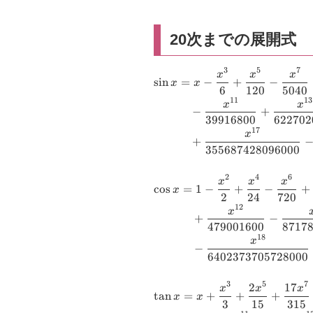
20次までの展開式
3
5
7
\small \begin{aligned} \si
x
x
x
s
i
n
=
−
+
−
x
x
6
120
5040
\dfrac{x^{3}}{6}+\dfrac
11
13
x
x
{120}-\dfrac{x^{7}}
−
+
39916800
622702
{5040}+\dfrac{x^{9}}{36
17
x
&\quad -\dfrac{x^{11}}
+
355687428096000
{39916800}+\dfrac{x^{13
{6227020800}-\dfrac{x^{
2
4
6
\small \begin{aligned} \co
x
x
x
{1307674368000} \\ &\qu
c
o
s
=
1
−
+
−
+
x
2
24
720
\dfrac{x^{2}}{2}+\dfrac
+\dfrac{x^{17}}
12
x
{24}-\dfrac{x^{6}}
+
−
{355687428096000}-
479001600
8717
{720}+\dfrac{x^{8}}{403
\dfrac{x^{19}}
18
x
\dfrac{x^{10}}{3628800}
−
{121645100408832000}+O
6402373705728000
+\dfrac{x^{12}}{4790016
\end{aligned}
\dfrac{x^{14}}
3
5
7
2
17
\small \begin{aligned} \t
x
x
x
{87178291200}+\dfrac{x^
t
a
n
=
+
+
+
x
x
3
15
315
x+\dfrac{x^{3}}{3}+\dfr
{20922789888000} \\ &\q