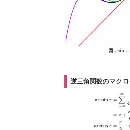
\sin
s
i
n
図．
x
x
逆三角関数のマクロ
∞
∑
a
r
c
s
i
n
=
x
4
=
0
n
=
+
x
π
a
r
c
c
o
s
=
−
x
2