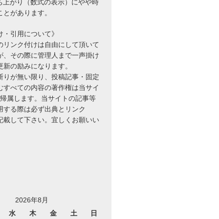
立ち上がり（数式の表示）にやや時
ことがあります。
け・引用について》
のリンク付けは自由にして頂いて
が、その際に管理人まで一声掛け
更新の励みになります。
断りが無い限り、投稿記事・固定
むすべての内容の著作権は当サイ
に帰属します。当サイトの記事等
用する際は必ず出典とリンク
を記載して下さい。宜しくお願いい
2026年8月
水
木
金
土
日