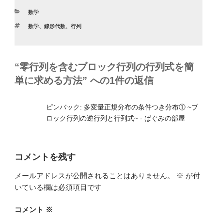
e
er
カ
数学
b
テ
タ
数学
、
線形代数
、
行列
ゴ
o
グ
リ
ー
o
k
“零行列を含むブロック行列の行列式を簡
単に求める方法” への1件の返信
ピンバック:
多変量正規分布の条件つき分布① ~ブ
ロック行列の逆行列と行列式~ - ぱぐみの部屋
コメントを残す
メールアドレスが公開されることはありません。
※
が付
いている欄は必須項目です
コメント
※