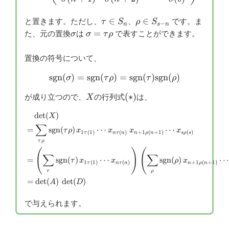
\tau
\rho
∈
∈
と置きます。ただし、
、
です。ま
τ
S
ρ
S
−
n
s
n
\in
\in
\sigma
\sigma=\tau
=
た、元の置換
は
で表すことができます。
σ
σ
τ
ρ
S_{n}
S_{s-
\rho
n}
置換の符号について、
sgn
(
)
=
sgn
(
)
{\rm sgn}(\sigma) = {\rm 
=
sgn
(
)
sgn
(
)
σ
τ
ρ
τ
ρ
X
(*)
(
∗
)
が成り立つので、
の行列式
は、
X
d
e
t
(
)
\small \begin{aligned} & \
X
∑
=
sgn
(
)
⋯
⋯
τ
ρ
x
x
x
x
1
(
1
)
(
)
+
1
(
+
1
)
(
)
τ
n
τ
n
n
ρ
n
s
ρ
s
τ
ρ
(
)
(
∑
∑
=
sgn
(
)
⋯
sgn
(
)
⋯
τ
x
x
ρ
x
1
(
1
)
(
)
+
1
(
+
1
)
τ
n
τ
n
n
ρ
n
τ
ρ
=
d
e
t
(
)
d
e
t
(
)
A
D
で与えられます。