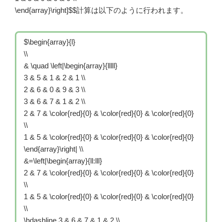
\end{array}\right]
$$計算は以下のように行われます。
$\begin{array}{l}
\\
& \quad \left|\begin{array}{lllll}
3 & 5 & 1 & 2 & 1 \\
2 & 6 & 0 & 9 & 3 \\
3 & 6 & 7 & 1 & 2 \\
2 & 7 & \color{red}{0} & \color{red}{0} & \color{red}{0}
\\
1 & 5 & \color{red}{0} & \color{red}{0} & \color{red}{0}
\end{array}\right| \\
&=\left|\begin{array}{ll:lll}
2 & 7 & \color{red}{0} & \color{red}{0} & \color{red}{0}
\\
1 & 5 & \color{red}{0} & \color{red}{0} & \color{red}{0}
\\
\hdashline 3 & 6 & 7 & 1 & 2 \\