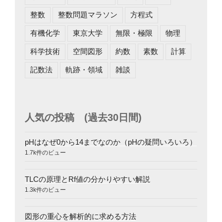
整数
整数問題マラソン
方程式
有機化学
東京大学
無限・極限
物理
科学技術
空間図形
約数
素数
計算
記数法
軌跡・領域
雑談
人気の投稿 (過去30日間)
pHはなぜ0から14までなのか（pHの疑問いろいろ）
1.7k件のビュー
TLCの原理とRf値の分かりやすい解説
1.3k件のビュー
図形の重心を解析的に求める方法