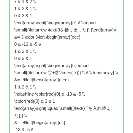
7 & 1 & 2 \\
1 & 2 & 1 \\
0 & 3 & 1
\end{array}\right| \begin{array}{r} \\ \\ \quad
\small{(\leftarrow \text{3を括り出した}) }\end{array}\\
&= 3 \cdot 3\left|\begin{array}{ccc}
0 & -13 & -5 \\
1 & 2 & 1 \\
0 & 3 & 1
\end{array}\right| \begin{array}{r} \quad
\small{(\leftarrow ①+②\times(-7))} \\ \\ \\ \end{array} \\
&= -9\left|\begin{array}{c:cc}
1 & 2 & 1 \\
\hdashline \color{red}{0} & -13 & -5 \\
\color{red}{0} & 3 & 1
\end{array}\right| \quad \small{(\text{行を入れ替え
た})} \\
&= -9\left|\begin{array}{cc}
-13 & -5 \\