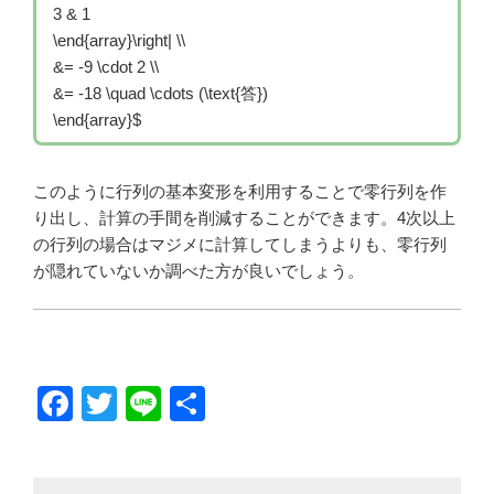
3 & 1
\end{array}\right| \\
&= -9 \cdot 2 \\
&= -18 \quad \cdots (\text{答})
\end{array}
$
このように行列の基本変形を利用することで零行列を作
り出し、計算の手間を削減することができます。4次以上
の行列の場合はマジメに計算してしまうよりも、零行列
が隠れていないか調べた方が良いでしょう。
F
T
Li
共
a
wi
n
有
c
tt
e