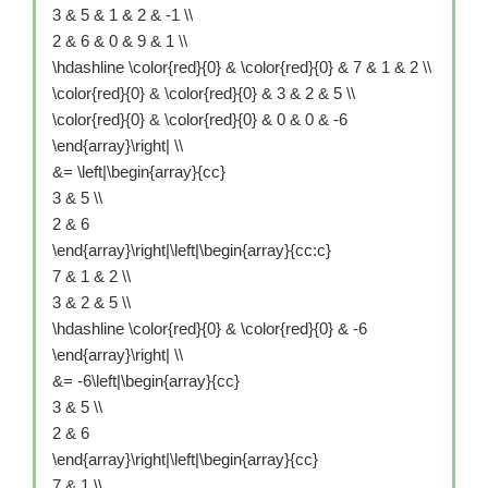
3 & 5 & 1 & 2 & -1 \\
2 & 6 & 0 & 9 & 1 \\
\hdashline \color{red}{0} & \color{red}{0} & 7 & 1 & 2 \\
\color{red}{0} & \color{red}{0} & 3 & 2 & 5 \\
\color{red}{0} & \color{red}{0} & 0 & 0 & -6
\end{array}\right| \\
&= \left|\begin{array}{cc}
3 & 5 \\
2 & 6
\end{array}\right|\left|\begin{array}{cc:c}
7 & 1 & 2 \\
3 & 2 & 5 \\
\hdashline \color{red}{0} & \color{red}{0} & -6
\end{array}\right| \\
&= -6\left|\begin{array}{cc}
3 & 5 \\
2 & 6
\end{array}\right|\left|\begin{array}{cc}
7 & 1 \\