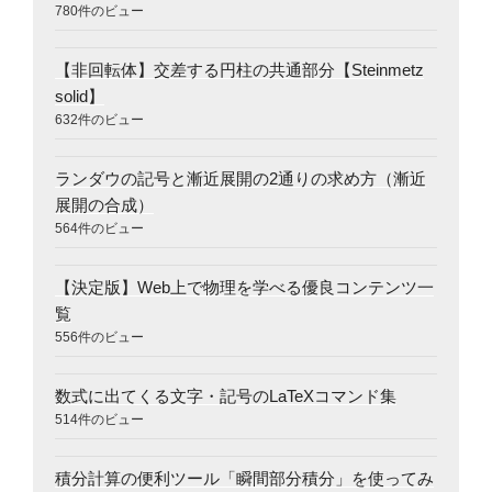
780件のビュー
【非回転体】交差する円柱の共通部分【Steinmetz
solid】
632件のビュー
ランダウの記号と漸近展開の2通りの求め方（漸近
展開の合成）
564件のビュー
【決定版】Web上で物理を学べる優良コンテンツ一
覧
556件のビュー
数式に出てくる文字・記号のLaTeXコマンド集
514件のビュー
積分計算の便利ツール「瞬間部分積分」を使ってみ