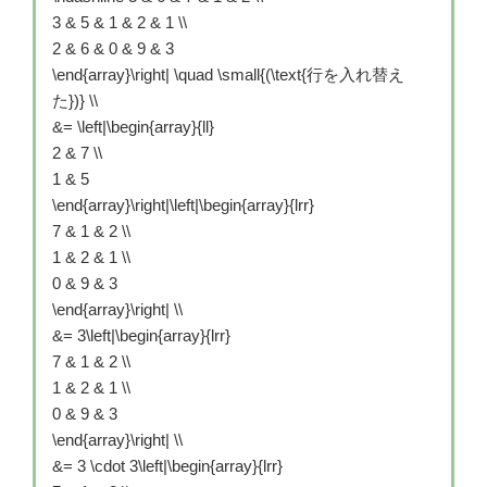
3 & 5 & 1 & 2 & 1 \\
2 & 6 & 0 & 9 & 3
\end{array}\right| \quad \small{(\text{行を入れ替え
た})} \\
&= \left|\begin{array}{ll}
2 & 7 \\
1 & 5
\end{array}\right|\left|\begin{array}{lrr}
7 & 1 & 2 \\
1 & 2 & 1 \\
0 & 9 & 3
\end{array}\right| \\
&= 3\left|\begin{array}{lrr}
7 & 1 & 2 \\
1 & 2 & 1 \\
0 & 9 & 3
\end{array}\right| \\
&= 3 \cdot 3\left|\begin{array}{lrr}