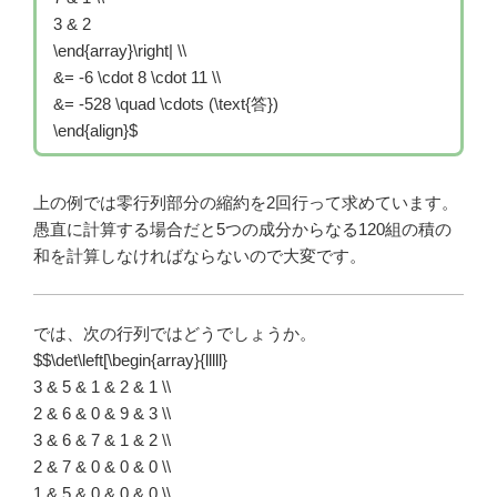
3 & 2
\end{array}\right| \\
&= -6 \cdot 8 \cdot 11 \\
&= -528 \quad \cdots (\text{答})
\end{align}
$
上の例では零行列部分の縮約を2回行って求めています。
愚直に計算する場合だと5つの成分からなる120組の積の
和を計算しなければならないので大変です。
では、次の行列ではどうでしょうか。
$$\det\left[\begin{array}{lllll}
3 & 5 & 1 & 2 & 1 \\
2 & 6 & 0 & 9 & 3 \\
3 & 6 & 7 & 1 & 2 \\
2 & 7 & 0 & 0 & 0 \\
1 & 5 & 0 & 0 & 0 \\