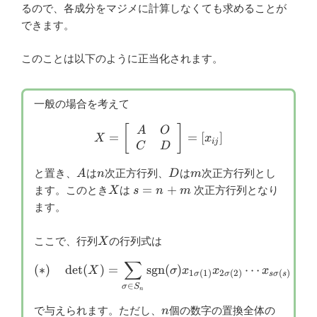
O & D
C & D
るので、各成分をマジメに計算しなくても求めることが
\end{array}
\end{array}
できます。
\right]
\right]
このことは以下のように正当化されます。
一般の場合を考えて
X=\left[ \begin{array}{cc}
[
]
A
O
=
=
[
]
X
x
ij
C
D
A
n
D
m
と置き、
は
次正方行列、
は
次正方行列とし
A
n
D
m
X
s=n+m
=
+
ます。このとき
は
次正方行列となり
X
s
n
m
ます。
X
ここで、行列
の行列式は
X
∑
(*)\quad\det(X)= \sum_{\s
(
∗
)
d
e
t
(
)
=
sgn
(
)
⋯
X
σ
x
x
x
1
(
1
)
2
(
2
)
(
)
σ
σ
s
σ
s
∈
σ
S
n
n
で与えられます。ただし、
個の数字の置換全体の
n