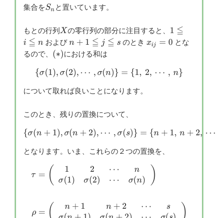
S_n
集合を
と置いています。
S
n
≦
X
1\leqq
1
もとの行列
の零行列の部分に注目すると、
X
i
≦
≦
≦
n+1\leqq
x_{ij}=0
+
1
=
0
および
のとき
とな
i
n
n
j
s
x
ij
\leqq
j \leqq s
(*)
(
∗
)
るので、
における和は
n
{
(
1
)
,
(
2
)
,
⋯
,
(
\{\sigma(1),\sigma(2),\cdot
)}
=
{
1
,
2
,
⋯
,
}
σ
σ
σ
n
n
について取れば良いことになります。
このとき、残りの置換について、
{
(
+
1
)
,
(
+
2
)
,
⋯
\{\sigma(n+1),\sigma(n+2),
,
(
)}
=
{
+
1
,
+
2
,
⋯
σ
n
σ
n
σ
s
n
n
となります。いま、これらの２つの置換を、
1
2
⋯
\begin{aligned}\tau&=\lef
(
)
n
=
τ
(
1
)
(
2
)
⋯
(
)
σ
σ
σ
n
+
1
+
2
⋯
(
)
n
n
s
=
ρ
(
+
1
)
(
+
2
)
⋯
(
)
σ
n
σ
n
σ
s