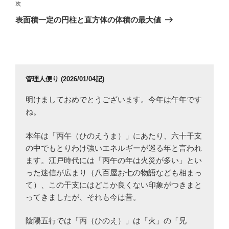
ビ
稿
次
次
ゲ
の
表面積一定の円柱と直方体の体積の最大値
投
ー
稿
シ
ョ
ン
管理人便り (2026/01/04記)
明けましておめでとうございます。今年は午年です
ね。
本年は「丙午（ひのえうま）」にあたり、六十干支
の中でもとりわけ強いエネルギーが巡る年と言われ
ます。江戸時代には「丙午の年は火災が多い」とい
った迷信が広まり（八百屋お七の物語なども相まっ
て）、この干支にはどこか良くない印象がつきまと
ってきましたが、それも今は昔。
陰陽五行では「丙（ひのえ）」は「火」の「兄