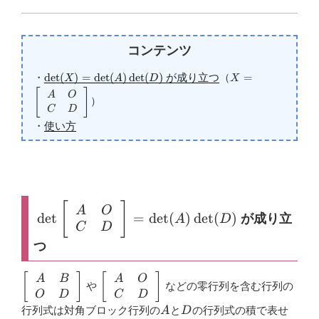
o
o
コンテンツ
k
\small
\small
d
e
t
(
)
=
d
e
t
(
)
d
e
t
(
)
=
・
が成り立つ
（
X
A
D
X
\det(X)=\det(A)\det(D)
X=\left[
[
]
A
O
）
\begin{array}
C
D
{cc}A & O \\
・
使い方
C & D
\end{array}
\right]
[
]
\small \det\left[
A
O
d
e
t
=
d
e
t
(
)
d
e
t
(
)
が成り立
A
D
\begin{array}{cc}A &
C
D
O \\ C & D
つ
\end{array}
\left[
\left[
[
]
[
]
A
B
A
O
\right]=\det(A)\det(D)
や
などの零行列を含む行列の
\begin{array}
\begin{array}
O
D
C
D
{cc}A & B \\
{cc}A & O \\
A
D
行列式は対角ブロック行列の
と
の行列式の積で表せ
A
D