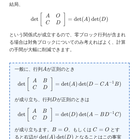
結局、
\det\left[ \begin{array}{c
[
]
A
O
d
e
t
=
d
e
t
(
)
d
e
t
(
)
A
D
C
D
という関係式が成立するので、零
ブロック
行列が含まれ
る場合は
対角ブロックについてのみ考えればよく、計算
の手間が大幅に削減できます。
A
一般に、行列
が正則のとき
A
\det\left[ \begin{array}{c
[
]
A
B
−
1
d
e
t
=
d
e
t
(
)
d
e
t
(
−
)
A
D
C
A
B
C
D
D
が成り立ち、行列
が正則のときは
D
\det\left[ \begin{array}{c
[
]
A
B
−
1
d
e
t
=
d
e
t
(
)
d
e
t
(
−
)
D
A
B
D
C
C
D
B=O
C=O
=
=
が成り立ちます。
、もしくは
とす
B
O
C
O
\det(A)\det(D)
d
e
t
(
)
d
e
t
(
)
ると右辺が
となることはこの事実
A
D