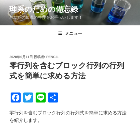
コ
理系のための備忘録
ン
あなたの知識の整理をお手伝いします！
テ
ン
ツ
メニュー
へ
ス
キ
投
2020年6月11日
投稿者:
PENCIL
稿
ッ
零行列を含むブロック行列の行列
日:
プ
式を簡単に求める方法
F
T
Li
共
a
wi
n
有
零行列を含むブロック行列の行列式を簡単に求める方法
c
tt
e
を紹介します。
e
er
b