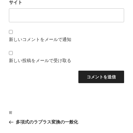
サイト
新しいコメントをメールで通知
新しい投稿をメールで受け取る
投
前
前
稿
の
多項式のラプラス変換の一般化
ナ
投