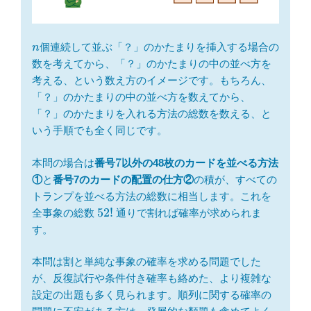
n
個連続して並ぶ「？」のかたまりを挿入する場合の
n
数を考えてから、「？」のかたまりの中の並べ方を
考える、という数え方のイメージです。もちろん、
「？」のかたまりの中の並べ方を数えてから、
「？」のかたまりを入れる方法の総数を数える、と
いう手順でも全く同じです。
7
7
本問の場合は
番号
以外の48枚のカードを並べる方法
①
と
番号7のカードの配置の仕方②
の積が、すべての
トランプを並べる方法の総数に相当します。これを
52!
52
!
全事象の総数
通りで割れば確率が求められま
す。
本問は割と単純な事象の確率を求める問題でした
が、反復試行や条件付き確率も絡めた、より複雑な
設定の出題も多く見られます。順列に関する確率の