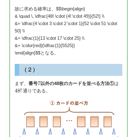
故に求める確率は、
$$\begin{align}
& \quad \, \dfrac{48! \cdot (4! \cdot 49)}{52!} \\
&= \dfrac{4 \cdot 3 \cdot 2 \cdot 1}{52 \cdot 51 \cdot
50} \\
&= \dfrac{1}{13 \cdot 17 \cdot 25} \\
&= \color{red}{\dfrac{1}{5525}}
\end{align}
$$となる。
（２）
7
48!
7
まず、
番号
以外の48枚のカードを並べる方法①
は
48
!
通りである。