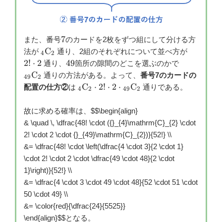
7
7
また、番号
のカードを2枚をずつ組にして分ける方
{}_{4}\mathrm{C}_{2}
2!
C
法が
通り、2組のそれぞれについて並べ方が
4
2
\cdot
49
{}_{49}\m
2
!
⋅
2
49
通り、
箇所の隙間のどこを選ぶのかで
2
C
通りの方法がある。よって、
番号7のカードの
49
2
{}_{4}\mathrm{C}_{2}
C
⋅
2
!
⋅
2
⋅
C
配置の仕方②
は
通りである。
4
2
49
2
\cdot 2! \cdot 2 \cdot
{}_{49}\mathrm{C}_{2}
故に求める確率は、
$$\begin{align}
& \quad \, \dfrac{48! \cdot ({}_{4}\mathrm{C}_{2} \cdot
2! \cdot 2 \cdot {}_{49}\mathrm{C}_{2})}{52!} \\
&= \dfrac{48! \cdot \left(\dfrac{4 \cdot 3}{2 \cdot 1}
\cdot 2! \cdot 2 \cdot \dfrac{49 \cdot 48}{2 \cdot
1}\right)}{52!} \\
&= \dfrac{4 \cdot 3 \cdot 49 \cdot 48}{52 \cdot 51 \cdot
50 \cdot 49} \\
&= \color{red}{\dfrac{24}{5525}}
\end{align}
$$となる。