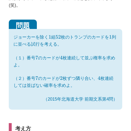
b
(笑)。
o
o
k
1
52
1
1
52
1
ジョーカーを除く
組
枚のトランプのカードを
列
に並べる試行を考える。
7
4
7
4
（１）番号
のカードが
枚連続して並ぶ権率を求め
よ。
7
2
4
7
2
4
（２）番号
のカードが
枚ずつ隣り合い、
枚連続
しては並ばない確率を求めよ。
（2015年北海道大学 前期文系第4問）
考え方