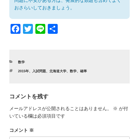
問題に不安がある方は、発展的な類題も含めてよく
おさらいしておきましょう。
F
T
Li
共
a
wi
n
有
c
tt
e
e
er
カ
数学
b
テ
タ
2015年
、
入試問題
、
北海道大学
、
数学
、
確率
ゴ
o
グ
リ
ー
o
k
コメントを残す
メールアドレスが公開されることはありません。
※
が付
いている欄は必須項目です
コメント
※