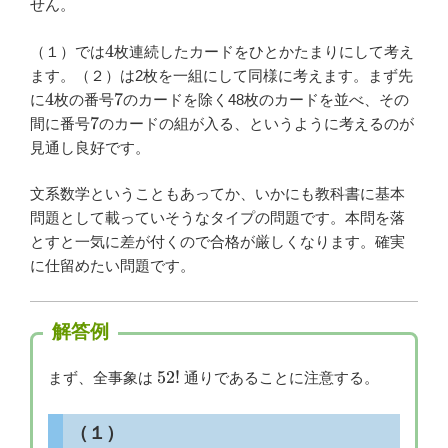
せん。
4
4
（１）では
枚連続したカードをひとかたまりにして考え
ます。（２）は2枚を一組にして同様に考えます。まず先
4
7
4
7
に
枚の番号
のカードを除く48枚のカードを並べ、その
7
7
間に番号
のカードの組が入る、というように考えるのが
見通し良好です。
文系数学ということもあってか、いかにも教科書に基本
問題として載っていそうなタイプの問題です。本問を落
とすと一気に差が付くので合格が厳しくなります。確実
に仕留めたい問題です。
解答例
52!
52
!
まず、全事象は
通りであることに注意する。
（１）