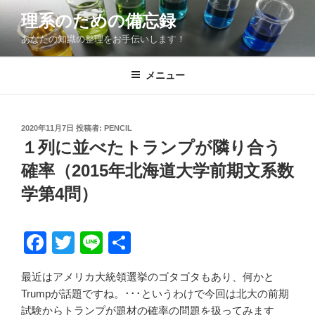
コ
理系のための備忘録
ン
あなたの知識の整理をお手伝いします！
テ
ン
ツ
メニュー
へ
ス
キ
投
2020年11月7日
投稿者:
PENCIL
稿
ッ
１列に並べたトランプが隣り合う
日:
プ
確率（2015年北海道大学前期文系数
学第4問）
F
T
Li
共
a
wi
n
有
最近はアメリカ大統領選挙のゴタゴタもあり、何かと
c
tt
e
Trumpが話題ですね。･･･というわけで今回は北大の前期
e
er
試験からトランプが題材の確率の問題を扱ってみます