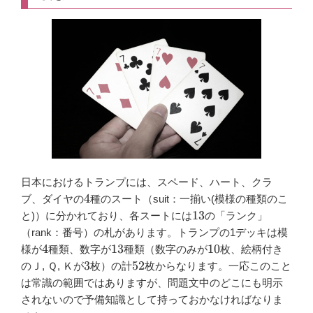
日本におけるトランプには、スペード、ハート、クラ
4
4
ブ、ダイヤの
種のスート（suit：一揃い(模様の種類のこ
13
13
と)）に分かれており、各スートには
の「ランク」
（rank：番号）の札があります。トランプの1デッキは模
4
13
10
4
13
10
様が
種類、数字が
種類（数字のみが
枚、絵柄付き
3
52
3
52
のＪ, Ｑ, Ｋが
枚）の計
枚からなります。一応このこと
は常識の範囲ではありますが、問題文中のどこにも明示
されないので予備知識として持っておかなければなりま