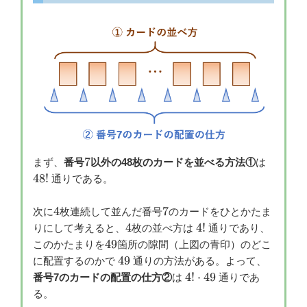
7
48!
7
まず、
番号
以外の48枚のカードを並べる方法①
は
48
!
通りである。
4
7
4
7
次に
枚連続して並んだ番号
のカードをひとかたま
4
4!
4
4
!
りにして考えると、
枚の並べ方は
通りであり、
49
49
このかたまりを
箇所の隙間（上図の青印）のどこ
49
49
に配置するのかで
通りの方法がある。よって、
4!
4
!
⋅
49
番号7のカードの配置の仕方②
は
通りであ
\cdot
る。
49