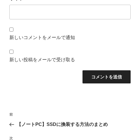
新しいコメントをメールで通知
新しい投稿をメールで受け取る
投
前
前
稿
の
【ノートPC】SSDに換装する方法のまとめ
ナ
投
ビ
稿
次
次