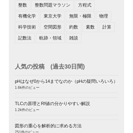
整数
整数問題マラソン
方程式
有機化学
東京大学
無限・極限
物理
科学技術
空間図形
約数
素数
計算
記数法
軌跡・領域
雑談
人気の投稿 (過去30日間)
pHはなぜ0から14までなのか（pHの疑問いろいろ）
1.6k件のビュー
TLCの原理とRf値の分かりやすい解説
1.2k件のビュー
図形の重心を解析的に求める方法
751件のビュー