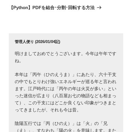
ゲ
の
【Python】PDFを結合･分割･回転する方法
投
ー
稿
シ
ョ
ン
管理人便り (2026/01/04記)
明けましておめでとうございます。今年は午年です
ね。
本年は「丙午（ひのえうま）」にあたり、六十干支
の中でもとりわけ強いエネルギーが巡る年と言われ
ます。江戸時代には「丙午の年は火災が多い」とい
った迷信が広まり（八百屋お七の物語なども相まっ
て）、この干支にはどこか良くない印象がつきまと
ってきましたが、それも今は昔。
陰陽五行では「丙（ひのえ）」は「火」の「兄
（え）」、すなわち「陽の火」を意味します。また