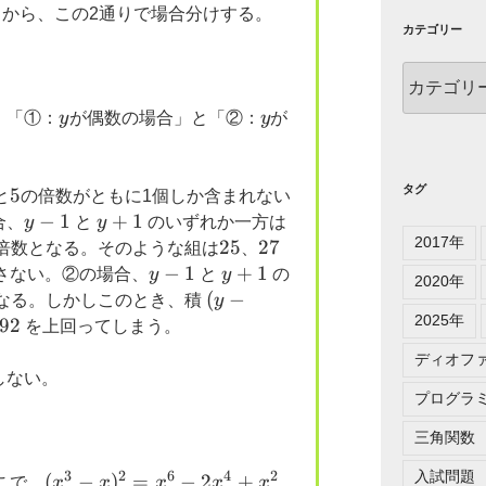
から、この2通りで場合分けする。
カテゴリー
カ
テ
y
y
、「①：
y
が偶数の場合」と「②：
y
が
ゴ
。
リ
ー
タグ
5
5
と
の倍数がともに1個しか含まれない
y-
−
1
y+1
+
1
3
合、
y
と
y
のいずれか一方は
2017年
1
25
25
27
27
倍数となる。そのような組は
、
y-
−
1
y+1
+
1
さない。②の場合、
y
と
y
の
2020年
1
(y-
(
−
なる。しかしこのとき、積
y
2025年
1)y(y+1)
92
92
を上回ってしまう。
ディオフ
しない。
プログラ
三角関数
3
2
6
4
2
入試問題
(x^3-
(
−
)
=
−
2
+
こで、
x
x
x
x
x