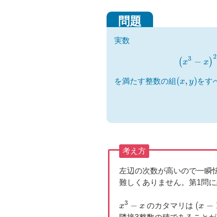
b
o
o
実数
k
2
3
−
(
)
x
x
(x,y)
(
,
)
を満たす整数の組
x
y
をす
考え方
左辺の次数が高いので一瞬
難しくありません。第1問
3
x^3-
−
(x-
(
−
x
x
のカタマリは
x
x
1)x(