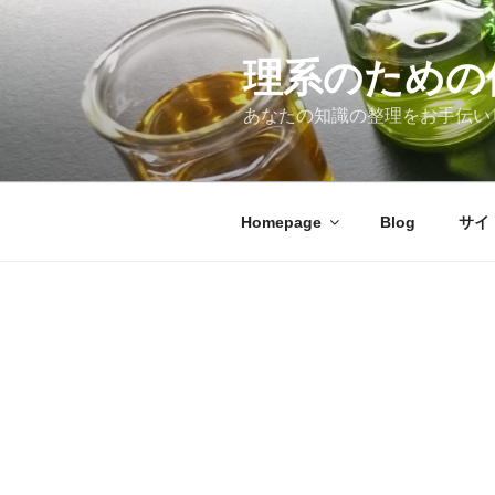
コ
ン
テ
理系のための
ン
あなたの知識の整理をお手伝い
ツ
へ
ス
キ
Homepage
Blog
サイ
ッ
プ