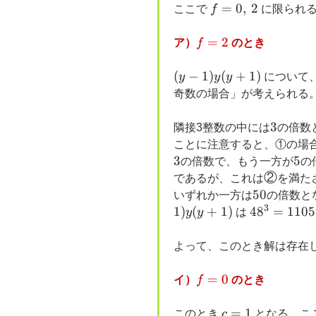
f=0,\,
=
0
,
2
ここで
f
に限られる
2
f=2
=
2
ア）
f
のとき
(y-
(
−
1
)
(
+
1
)
y
y
y
について
1)y(y+1)
奇数の場合」が考えられる
3
3
隣接3整数の中には
の倍数
ことに注意すると、①の場
3
5
5
の倍数で、もう一方が
の
②
②
であるが、これは
を満た
50
50
いずれか一方は
の倍数と
3
1
)
(
+
1
)
48^3=1105
4
8
=
1105
y
y
は
よって、このとき解は存在
f=0
=
0
イ）
f
のとき
c=1
=
1
このとき
c
となる。こ