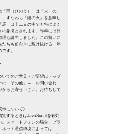
は「丙（ひのえ）」は「火」の
」、すなわち「陽の火」を意味し
「馬」は十二支の中でも特によく
さの象徴とされます。昨年には日
総理も誕生しました。この勢いに
私たちも前向きに駆け抜ける一年
のです。
●
ついてのご意見・ご要望はトップ
ーの「その他」→「お問い合わ
ジからお寄せ下さい。お待ちして
表示について》
するときはJavaScriptを有効
い。スマートフォンの場合、ブラ
、ネット通信環境によっては