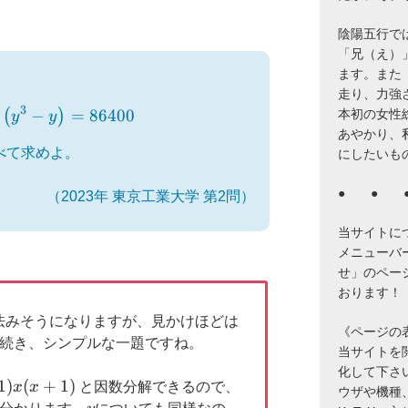
陰陽五行で
「兄（え）
ます。また
走り、力強
\left(x^3-x\right)^2\left(y^3-y\right)=86400
3
−
=
86400
本初の女性
(
)
y
y
あやかり、
べて求めよ。
にしたいも
● ● 
（2023年 東京工業大学 第2問）
当サイトに
メニューバ
せ」のペー
おります！
怯みそうになりますが、見かけほどは
《ページの
に続き、シンプルな一題ですね。
当サイトを閲覧
化して下さ
1
)
(
+
1
)
x
x
と因数分解できるので、
ウザや機種
x+1)
y