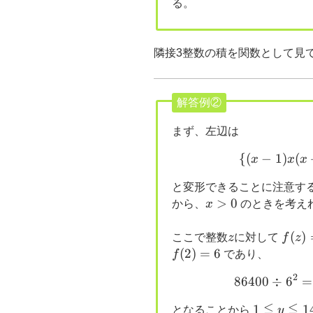
る。
隣接3整数の積を関数として見
解答例②
まず、左辺は
{(
−
1
)
(
x
x
x
と変形できることに注意す
x>0
>
0
から、
x
のときを考え
z
f(z)=
(
)
ここで整数
z
に対して
f
z
1)z(
(
2
)
=
6
f
であり、
2
86400
÷
6
=
≦
≦
1
1
1
となることから
y