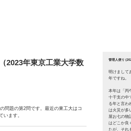
管理人便り (2026
（2023年東京工業大学数
明けまして
年ですね。
本年は「丙
十干支の中
る年と言わ
学の問題の第2問です。最近の東工大はコ
は火災が多
ています。
屋お七の物
はどこか良
たが、それ