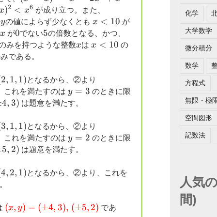
2
6
x)^2=x^6-
)
<
86400<10^6
x
x
が成り立つ。また、
化学
2x^4+x^2
x^6
y
x<10
<
10
、
y
の値によらず少なくとも
x
が
大学数学
0
0
5
5
x^3-
x
が
でない
の倍数となる、かつ、
x
x
x<10
<
10
のみを持つような整数
x
は
x
の
微分積分
みである。
数学
(
2
,
1
,
1
)
(d,e,f)=
となるから、②より
方程式
(3,1,0)
y=3
=
3
。これを満たすのは
y
のときに限
無限・極
±
4
,
3
)
は題意を満たす。
空間図形
(
3
,
1
,
1
)
(d,e,f)=
となるから、②より
記数法
(1,1,0)
y=2
=
2
。これを満たすのは
y
のときに限
±
5
,
2
)
は題意を満たす。
(
4
,
2
,
1
)
となるから、②より、これを
人気の
。
間)
\color{red}
(
,
)
=
(
±
4
,
3
)
,
(
±
5
,
2
)
は
x
y
であ