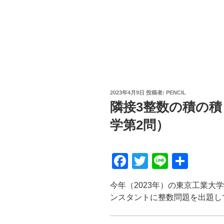
投
2023年4月9日
投稿者:
PENCIL
稿
隣接3整数の積の積
日:
学第2問）
F
T
Li
共
a
wi
n
有
今年（2023年）の東京工業大
c
tt
e
ンスタントに整数問題を出題し
e
er