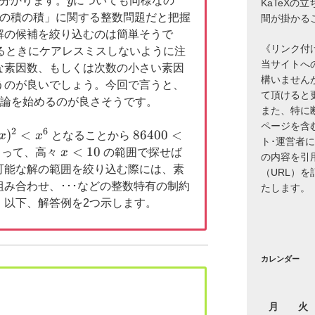
が分かります。
y
についても同様なの
KaTeXの
数の積の積」に関する整数問題だと把握
間が掛かる
解の候補を絞り込むのは簡単そうで
《リンク付
るときにケアレスミスしないように注
当サイトへ
な素因数、もしくは次数の小さい素因
構いません
うのが良いでしょう。今回で言うと、
て頂けると
論を始めるのが良さそうです。
また、特に
ページを含
2
6
)
<
86400<x^6<10^6
86400
<
x
x
となることから
ト･運営者
x^6
x<10
<
10
もって、高々
x
の範囲で探せば
の内容を引
可能な解の範囲を絞り込む際には、素
（URL）
み合わせ、･･･などの整数特有の制約
たします。
。以下、解答例を2つ示します。
カレンダー
月
火