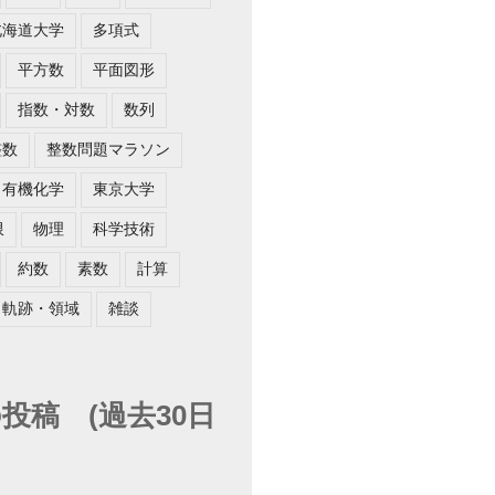
北海道大学
多項式
平方数
平面図形
指数・対数
数列
整数
整数問題マラソン
有機化学
東京大学
限
物理
科学技術
約数
素数
計算
軌跡・領域
雑談
投稿 (過去30日