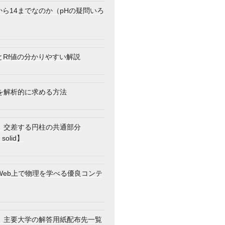
から14までなのか（pHの疑問いろ
とRf値の分かりやすい解説
を解析的に求める方法
】交差する円柱の共通部分
 solid】
Web上で物理を学べる優良コンテ
】主要大学の解答用紙配布先一覧