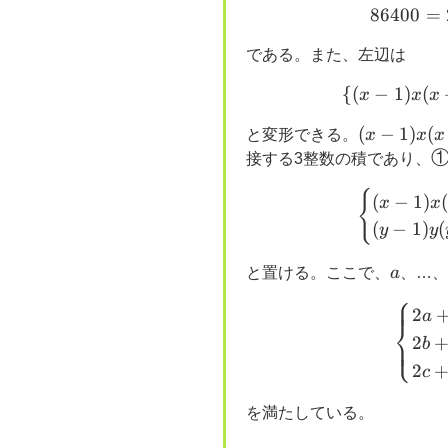
86400
=
である。また、左辺は
{(
−
1
)
(
x
x
x
(x-
(
−
1
)
(
と変形できる。
x
x
x
1)x(x+1)
接する3整数の積であり、
{
(
−
1
)
x
x
(
−
1
)
(
y
y
a
と置ける。ここで、
a
、…、
⎧
2
a
⎨
2
⎩
b
2
c
を満たしている。