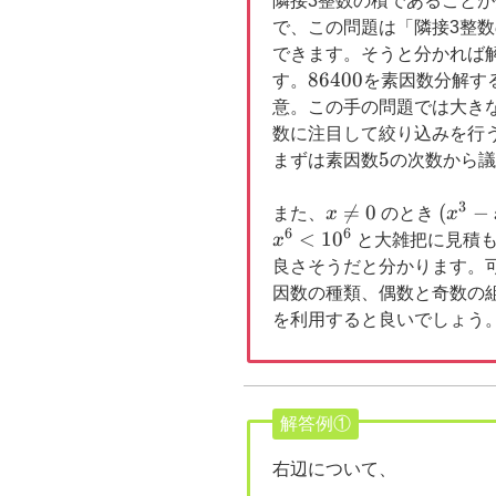
隣接3整数の積であること
で、この問題は「隣接3整
できます。そうと分かれば
86400
86400
す。
を素因数分解す
意。この手の問題では大き
数に注目して絞り込みを行
5
5
まずは素因数
の次数から議
3
x

=
0
(x^3-
(
−
また、
x
のとき
x
6
6
\ne
x)^2<
<
1
0
x
と大雑把に見積
0
良さそうだと分かります。
因数の種類、偶数と奇数の組
を利用すると良いでしょう
解答例①
右辺について、