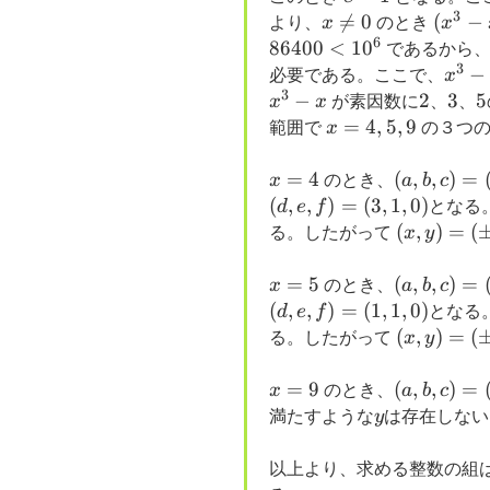
3
x

=
0
(x^3-
(
−
より、
x
のとき
x
6
\ne
x)^2<
86400
<
1
0
であるから
3
0
x^3-
−
必要である。ここで、
x
3
x
−
2
2
3
3
5
5
x
x
が素因数に
、
、
x=4,5,9
=
4
,
5
,
9
範囲で
x
の３つの
x=4
=
4
(a,b,c)=
(
,
,
)
=
x
のとき、
a
b
c
(2,1,1)
(
,
,
)
=
(
3
,
1
,
0
)
d
e
f
となる
(x,y)=
(
,
)
=
(
る。したがって
x
y
(\pm
4,3)
x=5
=
5
(a,b,c)=
(
,
,
)
=
x
のとき、
a
b
c
(3,1,1)
(
,
,
)
=
(
1
,
1
,
0
)
d
e
f
となる
(x,y)=
(
,
)
=
(
る。したがって
x
y
(\pm
5,2)
x=9
=
9
(a,b,c)=
(
,
,
)
=
x
のとき、
a
b
c
(4,2,1)
y
満たすような
y
は存在しない
以上より、求める整数の組