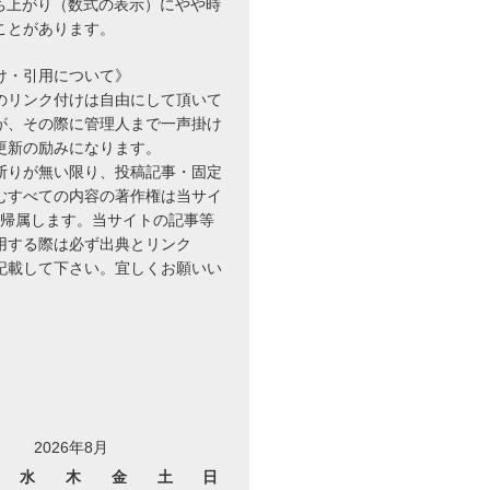
立ち上がり（数式の表示）にやや時
ことがあります。
け・引用について》
のリンク付けは自由にして頂いて
が、その際に管理人まで一声掛け
更新の励みになります。
断りが無い限り、投稿記事・固定
むすべての内容の著作権は当サイ
に帰属します。当サイトの記事等
用する際は必ず出典とリンク
を記載して下さい。宜しくお願いい
2026年8月
水
木
金
土
日