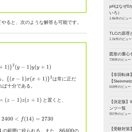
{(x,y)=
pHはなぜ0
(\pm
いろ）
4,3),\,(\pm
1.6k件のビュー
5,2)}
てやると、次のような解答も可能です。
TLCの原理
1.1k件のビュー
図形の重心
735件のビュー
2
+
1
)
}
\{(x-1)x(x+1)\}^2 (y-1)y(y+1)
(
−
1
)
(
+
1
)
y
y
y
【非回転体
2
\{(x-
{(
−
1
)
(
+
1
)
}
る。
x
x
x
は常に正だ
【Steinmetz
1)x(x+1)\}^2
れば十分である。
619件のビュー
(z-
=
(
−
1
)
(
+
1
)
f(2)=6
z
z
z
と置くと、
【決定版】
z+1)
ンツ一覧
557件のビュー
2400
86400 \div 6^2 = 2400<f(14)=2730
<
(
14
)
=
2730
f
【受験対策
4
86400
86400
の範囲に絞られる。また、
の