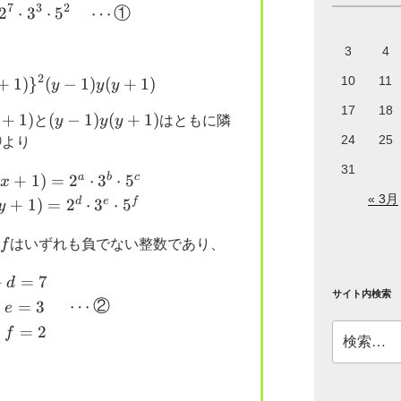
7
3
2
2
⋅
3
86400=2^7 \cdot 3^3 \cdot 5^2 \quad \cdots ①
⋅
5
⋯
①
3
4
2
10
11
+
1
)
}
\{(x-1)x(x+1)\}^2 (y-1)y(y+1)
(
−
1
)
(
+
1
)
y
y
y
17
18
+
1
)
(y-
(
−
1
)
(
+
1
)
と
y
y
y
はともに隣
1)y(y+1)
①
①
24
25
より
31
\begin{cases} (x-1)x(x+1) = 2^a \cdot 3^b \cdot
a
b
c
(
+
1
)
=
2
⋅
3
⋅
5
x
« 3月
d
e
f
+
1
)
=
2
⋅
3
⋅
5
y
f
f
はいずれも負でない整数であり、
\begin{cases} 2a+d=7 \\ 2b+e=3 \\ 2c+f=2 \en
+
=
7
d
サイト内検索
⋯
②
+
=
3
e
+
=
2
検
f
索: