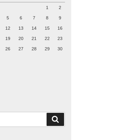
1
2
5
6
7
8
9
12
13
14
15
16
19
20
21
22
23
26
27
28
29
30
 5^c \\ (y-1)y(y+1) = 2^d \cdot 3^e \cdot 5^f \end{c
d{cases} \quad \cdots ②
検
索