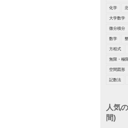
化学
大学数学
微分積分
数学
方程式
無限・極
空間図形
記数法
人気の
間)