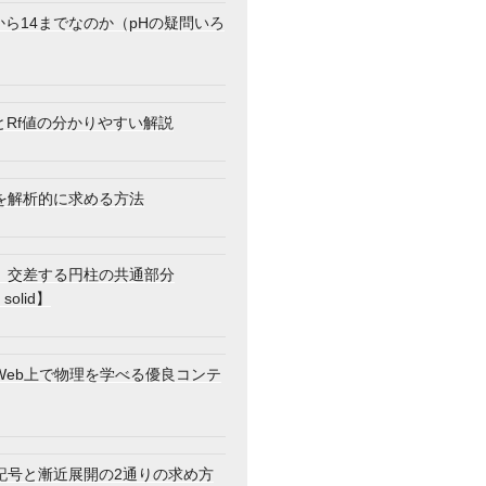
から14までなのか（pHの疑問いろ
とRf値の分かりやすい解説
を解析的に求める方法
】交差する円柱の共通部分
 solid】
Web上で物理を学べる優良コンテ
記号と漸近展開の2通りの求め方