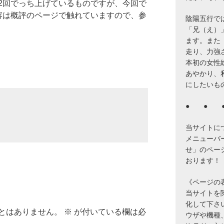
2回でっち上げているものですが、今回で
容は概評のページで触れていますので、参
陰陽五行で
「兄（え）
ます。また
走り、力強
本初の女性
あやかり、
にしたいも
● ● 
当サイトに
メニューバ
せ」のペー
おります！
《ページの
当サイトを閲覧
化して下さ
とはありません。
※
が付いている欄は必
ウザや機種