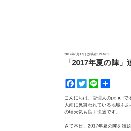
投
2017年8月17日
投稿者:
PENCIL
稿
「2017年夏の陣
日:
F
T
Li
共
a
wi
n
有
こんにちは。管理人のpencilで
c
tt
e
大雨に見舞われている地域もあ
e
er
の頃天気も良く快適です。
b
さて本日、2017年夏の陣を雑
o