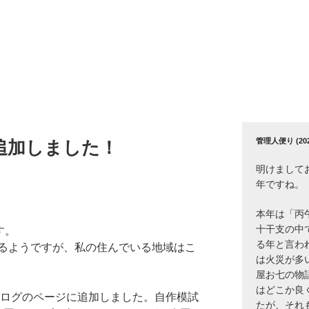
管理人便り (2026
」追加しました！
明けまして
年ですね。
本年は「丙
十干支の中
す。
る年と言わ
るようですが、私の住んでいる地域はこ
は火災が多
屋お七の物
はどこか良
題ログのページに追加しました。自作模試
たが、それ