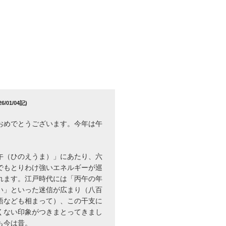
/01/04記)
おめでとうございます。今年は午
午（ひのえうま）」にあたり、六
でもとりわけ強いエネルギーが巡
れます。江戸時代には「丙午の年
い」といった迷信が広まり（八百
語なども相まって）、この干支に
くない印象がつきまとってきまし
も今は昔。