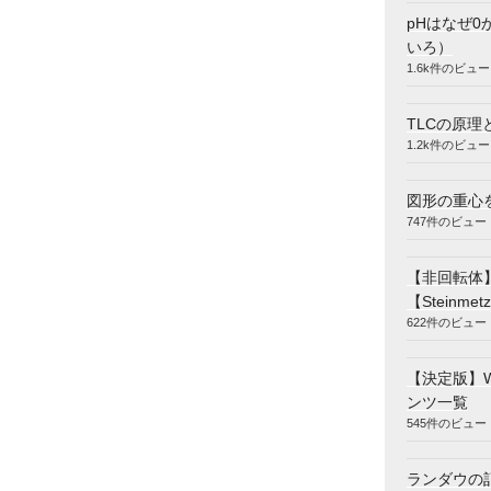
pHはなぜ0
いろ）
1.6k件のビュー
TLCの原理
1.2k件のビュー
図形の重心
747件のビュー
【非回転体
【Steinmetz
622件のビュー
【決定版】
ンツ一覧
545件のビュー
ランダウの