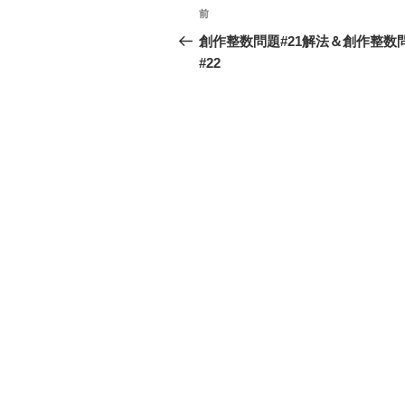
投
前
前
稿
の
創作整数問題#21解法＆創作整数
投
#22
ナ
稿
ビ
ゲ
ー
シ
ョ
ン